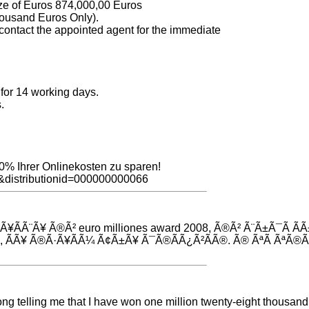
ize of Euros 874,000,00 Euros
ousand Euros Only).
 contact the appointed agent for the immediate
 for 14 working days.
.
0% Ihrer Onlinekosten zu sparen!
1&distributionid=000000000066
­Ã¨Ã¥ Ã®Ã² euro milliones award 2008, Ã®Ã² Ã¨Ã±Ã¯Ã Ã
­Ã¥ Ã®Ã·Ã¥Ã­Ã¼ Ã¢Ã±Ã¥ Ã¯Ã®Ã­Ã¿Ã²Ã­Ã®. Ã® ÃªÃ ÃªÃ®Ã¬
long telling me that I have won one million twenty-eight thousand u