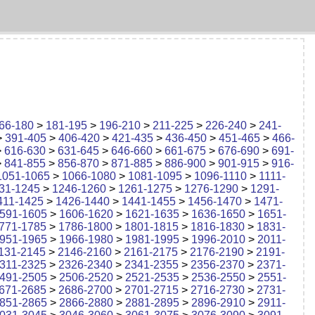
66-180
>
181-195
>
196-210
>
211-225
>
226-240
>
241-
>
391-405
>
406-420
>
421-435
>
436-450
>
451-465
>
466-
>
616-630
>
631-645
>
646-660
>
661-675
>
676-690
>
691-
>
841-855
>
856-870
>
871-885
>
886-900
>
901-915
>
916-
1051-1065
>
1066-1080
>
1081-1095
>
1096-1110
>
1111-
31-1245
>
1246-1260
>
1261-1275
>
1276-1290
>
1291-
411-1425
>
1426-1440
>
1441-1455
>
1456-1470
>
1471-
591-1605
>
1606-1620
>
1621-1635
>
1636-1650
>
1651-
771-1785
>
1786-1800
>
1801-1815
>
1816-1830
>
1831-
951-1965
>
1966-1980
>
1981-1995
>
1996-2010
>
2011-
131-2145
>
2146-2160
>
2161-2175
>
2176-2190
>
2191-
311-2325
>
2326-2340
>
2341-2355
>
2356-2370
>
2371-
491-2505
>
2506-2520
>
2521-2535
>
2536-2550
>
2551-
671-2685
>
2686-2700
>
2701-2715
>
2716-2730
>
2731-
851-2865
>
2866-2880
>
2881-2895
>
2896-2910
>
2911-