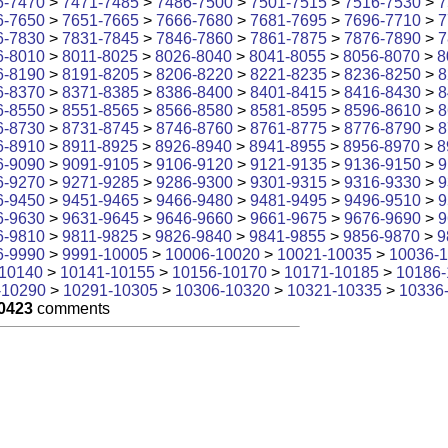
6-7470
>
7471-7485
>
7486-7500
>
7501-7515
>
7516-7530
>
7
6-7650
>
7651-7665
>
7666-7680
>
7681-7695
>
7696-7710
>
7
6-7830
>
7831-7845
>
7846-7860
>
7861-7875
>
7876-7890
>
7
6-8010
>
8011-8025
>
8026-8040
>
8041-8055
>
8056-8070
>
8
6-8190
>
8191-8205
>
8206-8220
>
8221-8235
>
8236-8250
>
8
6-8370
>
8371-8385
>
8386-8400
>
8401-8415
>
8416-8430
>
8
6-8550
>
8551-8565
>
8566-8580
>
8581-8595
>
8596-8610
>
8
6-8730
>
8731-8745
>
8746-8760
>
8761-8775
>
8776-8790
>
8
6-8910
>
8911-8925
>
8926-8940
>
8941-8955
>
8956-8970
>
8
6-9090
>
9091-9105
>
9106-9120
>
9121-9135
>
9136-9150
>
9
6-9270
>
9271-9285
>
9286-9300
>
9301-9315
>
9316-9330
>
9
6-9450
>
9451-9465
>
9466-9480
>
9481-9495
>
9496-9510
>
9
6-9630
>
9631-9645
>
9646-9660
>
9661-9675
>
9676-9690
>
9
6-9810
>
9811-9825
>
9826-9840
>
9841-9855
>
9856-9870
>
9
6-9990
>
9991-10005
>
10006-10020
>
10021-10035
>
10036-
10140
>
10141-10155
>
10156-10170
>
10171-10185
>
10186-
-10290
>
10291-10305
>
10306-10320
>
10321-10335
>
10336
0423
comments