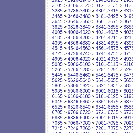
2925
>
2926-2940
>
2941-2955
>
295
3105
>
3106-3120
>
3121-3135
>
313
3285
>
3286-3300
>
3301-3315
>
331
3465
>
3466-3480
>
3481-3495
>
349
3645
>
3646-3660
>
3661-3675
>
367
3825
>
3826-3840
>
3841-3855
>
385
4005
>
4006-4020
>
4021-4035
>
403
4185
>
4186-4200
>
4201-4215
>
421
4365
>
4366-4380
>
4381-4395
>
439
4545
>
4546-4560
>
4561-4575
>
457
4725
>
4726-4740
>
4741-4755
>
475
4905
>
4906-4920
>
4921-4935
>
493
5085
>
5086-5100
>
5101-5115
>
511
5265
>
5266-5280
>
5281-5295
>
529
5445
>
5446-5460
>
5461-5475
>
547
5625
>
5626-5640
>
5641-5655
>
565
5805
>
5806-5820
>
5821-5835
>
583
5985
>
5986-6000
>
6001-6015
>
601
6165
>
6166-6180
>
6181-6195
>
619
6345
>
6346-6360
>
6361-6375
>
637
6525
>
6526-6540
>
6541-6555
>
655
6705
>
6706-6720
>
6721-6735
>
673
6885
>
6886-6900
>
6901-6915
>
691
7065
>
7066-7080
>
7081-7095
>
709
7245
>
7246-7260
>
7261-7275
>
727