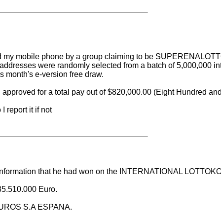
and my mobile phone by a group claiming to be SUPERENALO
l addresses were randomly selected from a batch of 5,000,000 i
is month's e-version free draw.
approved for a total pay out of $820,000.00 (Eight Hundred an
 report it if not
the information that he had won on the INTERNATIONAL LOTTO
85.510.000 Euro.
EGUROS S.A ESPANA.