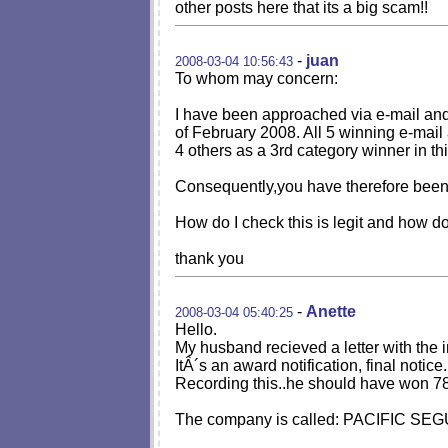
other posts here that its a big scam!!
-
juan
2008-03-04 10:56:43
To whom may concern:
I have been approached via e-mail 
of February 2008. All 5 winning e-mai
4 others as a 3rd category winner in th
Consequently,you have therefore been 
How do I check this is legit and how do I
thank you
-
Anette
2008-03-04 05:40:25
Hello.
My husband recieved a letter with 
ItÂ´s an award notification, final notice.
Recording this..he should have won 7
The company is called: PACIFIC S