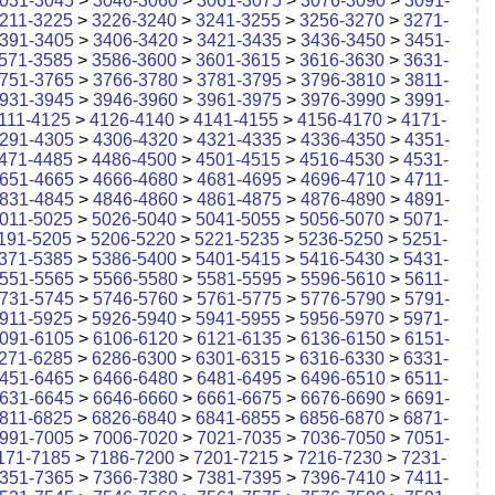
031-3045
>
3046-3060
>
3061-3075
>
3076-3090
>
3091-
211-3225
>
3226-3240
>
3241-3255
>
3256-3270
>
3271-
391-3405
>
3406-3420
>
3421-3435
>
3436-3450
>
3451-
571-3585
>
3586-3600
>
3601-3615
>
3616-3630
>
3631-
751-3765
>
3766-3780
>
3781-3795
>
3796-3810
>
3811-
931-3945
>
3946-3960
>
3961-3975
>
3976-3990
>
3991-
111-4125
>
4126-4140
>
4141-4155
>
4156-4170
>
4171-
291-4305
>
4306-4320
>
4321-4335
>
4336-4350
>
4351-
471-4485
>
4486-4500
>
4501-4515
>
4516-4530
>
4531-
651-4665
>
4666-4680
>
4681-4695
>
4696-4710
>
4711-
831-4845
>
4846-4860
>
4861-4875
>
4876-4890
>
4891-
011-5025
>
5026-5040
>
5041-5055
>
5056-5070
>
5071-
191-5205
>
5206-5220
>
5221-5235
>
5236-5250
>
5251-
371-5385
>
5386-5400
>
5401-5415
>
5416-5430
>
5431-
551-5565
>
5566-5580
>
5581-5595
>
5596-5610
>
5611-
731-5745
>
5746-5760
>
5761-5775
>
5776-5790
>
5791-
911-5925
>
5926-5940
>
5941-5955
>
5956-5970
>
5971-
091-6105
>
6106-6120
>
6121-6135
>
6136-6150
>
6151-
271-6285
>
6286-6300
>
6301-6315
>
6316-6330
>
6331-
451-6465
>
6466-6480
>
6481-6495
>
6496-6510
>
6511-
631-6645
>
6646-6660
>
6661-6675
>
6676-6690
>
6691-
811-6825
>
6826-6840
>
6841-6855
>
6856-6870
>
6871-
991-7005
>
7006-7020
>
7021-7035
>
7036-7050
>
7051-
171-7185
>
7186-7200
>
7201-7215
>
7216-7230
>
7231-
351-7365
>
7366-7380
>
7381-7395
>
7396-7410
>
7411-