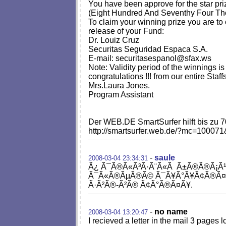
You have been approve for the star pr
(Eight Hundred And Seventhy Four Th
To claim your winning prize you are to
release of your Fund:
Dr. Louiz Cruz
Securitas Seguridad Espaсa S.A.
E-mail:
securitasespanol@sfax.ws
Note: Validity period of the winnings is
congratulations !!! from our entire Staffs
Mrs.Laura Jones.
Program Assistant
Der WEB.DE SmartSurfer hilft bis zu 7
http://smartsurfer.web.de/?mc=10007
-
saule
2008-03-04 23:34:31
Ã¿ Ã¯Ã®Ã«Ã³Ã·Ã¨Ã«Ã Ã±Ã®Ã®Ã¡Ã¹Ã¥Ã
Ã¯Ã«Ã®ÃµÃ®Ã© Ã¯Ã¥Ã°Ã¥Ã¢Ã®Ã¤, Ã
Ã·Ã²Ã®-Ã²Ã® Ã¢Ã°Ã®Ã¤Ã¥.
-
no name
2008-03-04 13:20:47
I recieved a letter in the mail 3 pages 