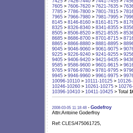
7425
>
7426-7440
>
7441-7455
>
745
7605
>
7606-7620
>
7621-7635
>
763
7785
>
7786-7800
>
7801-7815
>
781
7965
>
7966-7980
>
7981-7995
>
799
8145
>
8146-8160
>
8161-8175
>
817
8325
>
8326-8340
>
8341-8355
>
835
8505
>
8506-8520
>
8521-8535
>
853
8685
>
8686-8700
>
8701-8715
>
871
8865
>
8866-8880
>
8881-8895
>
889
9045
>
9046-9060
>
9061-9075
>
907
9225
>
9226-9240
>
9241-9255
>
925
9405
>
9406-9420
>
9421-9435
>
943
9585
>
9586-9600
>
9601-9615
>
961
9765
>
9766-9780
>
9781-9795
>
979
9945
>
9946-9960
>
9961-9975
>
997
10096-10110
>
10111-10125
>
10126-
10246-10260
>
10261-10275
>
10276
10396-10410
>
10411-10425
> Total
1
-
Godefroy
2008-03-05 11:18:48
Attn:Antoine Goderfroy
Ref: CLES/475061725,