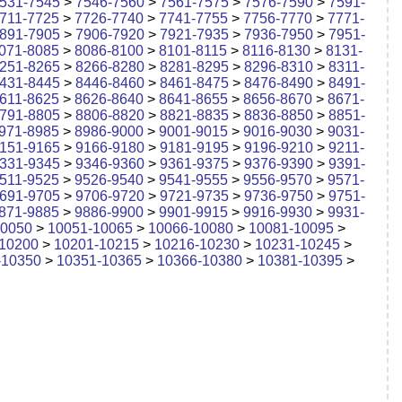
531-7545
>
7546-7560
>
7561-7575
>
7576-7590
>
7591-
711-7725
>
7726-7740
>
7741-7755
>
7756-7770
>
7771-
891-7905
>
7906-7920
>
7921-7935
>
7936-7950
>
7951-
071-8085
>
8086-8100
>
8101-8115
>
8116-8130
>
8131-
251-8265
>
8266-8280
>
8281-8295
>
8296-8310
>
8311-
431-8445
>
8446-8460
>
8461-8475
>
8476-8490
>
8491-
611-8625
>
8626-8640
>
8641-8655
>
8656-8670
>
8671-
791-8805
>
8806-8820
>
8821-8835
>
8836-8850
>
8851-
971-8985
>
8986-9000
>
9001-9015
>
9016-9030
>
9031-
151-9165
>
9166-9180
>
9181-9195
>
9196-9210
>
9211-
331-9345
>
9346-9360
>
9361-9375
>
9376-9390
>
9391-
511-9525
>
9526-9540
>
9541-9555
>
9556-9570
>
9571-
691-9705
>
9706-9720
>
9721-9735
>
9736-9750
>
9751-
871-9885
>
9886-9900
>
9901-9915
>
9916-9930
>
9931-
10050
>
10051-10065
>
10066-10080
>
10081-10095
>
10200
>
10201-10215
>
10216-10230
>
10231-10245
>
-10350
>
10351-10365
>
10366-10380
>
10381-10395
>