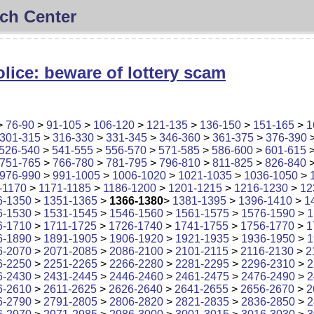
ch Center
lice: beware of lottery scam
>
76-90
>
91-105
>
106-120
>
121-135
>
136-150
>
151-165
>
1
301-315
>
316-330
>
331-345
>
346-360
>
361-375
>
376-390
526-540
>
541-555
>
556-570
>
571-585
>
586-600
>
601-615
751-765
>
766-780
>
781-795
>
796-810
>
811-825
>
826-840
976-990
>
991-1005
>
1006-1020
>
1021-1035
>
1036-1050
>
-1170
>
1171-1185
>
1186-1200
>
1201-1215
>
1216-1230
>
12
6-1350
>
1351-1365
>
1366-1380
>
1381-1395
>
1396-1410
>
1
6-1530
>
1531-1545
>
1546-1560
>
1561-1575
>
1576-1590
>
1
6-1710
>
1711-1725
>
1726-1740
>
1741-1755
>
1756-1770
>
1
6-1890
>
1891-1905
>
1906-1920
>
1921-1935
>
1936-1950
>
1
6-2070
>
2071-2085
>
2086-2100
>
2101-2115
>
2116-2130
>
2
6-2250
>
2251-2265
>
2266-2280
>
2281-2295
>
2296-2310
>
2
6-2430
>
2431-2445
>
2446-2460
>
2461-2475
>
2476-2490
>
2
6-2610
>
2611-2625
>
2626-2640
>
2641-2655
>
2656-2670
>
2
6-2790
>
2791-2805
>
2806-2820
>
2821-2835
>
2836-2850
>
2