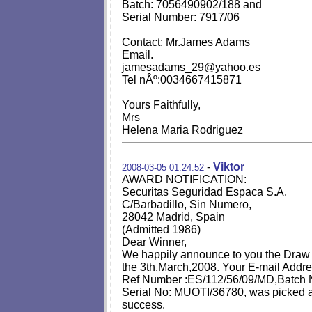
Batch: 7056490902/188 and
Serial Number: 7917/06
Contact: Mr.James Adams
Email.
jamesadams_29@yahoo.es
Tel nÂº:0034667415871
Yours Faithfully,
Mrs
Helena Maria Rodriguez
-
Viktor
2008-03-05 01:24:52
AWARD NOTIFICATION:
Securitas Seguridad Espaсa S.A.
C/Barbadillo, Sin Numero,
28042 Madrid, Spain
(Admitted 1986)
Dear Winner,
We happily announce to you the Draw of
the 3th,March,2008. Your E-mail Addre
Ref Number :ES/112/56/09/MD,Batch
Serial No: MUOTI/36780, was picked a
success.