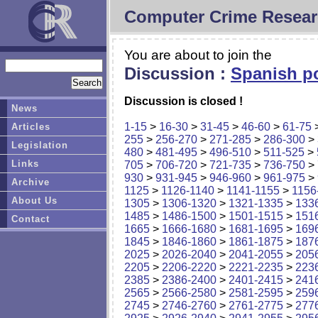
Computer Crime Resear
You are about to join the
Discussion :
Spanish po
Discussion is closed !
News
1-15
>
16-30
>
31-45
>
46-60
>
61-75
Articles
255
>
256-270
>
271-285
>
286-300
>
Legislation
480
>
481-495
>
496-510
>
511-525
>
Links
705
>
706-720
>
721-735
>
736-750
>
930
>
931-945
>
946-960
>
961-975
>
Archive
1125
>
1126-1140
>
1141-1155
>
1156
About Us
1305
>
1306-1320
>
1321-1335
>
133
1485
>
1486-1500
>
1501-1515
>
151
Contact
1665
>
1666-1680
>
1681-1695
>
169
1845
>
1846-1860
>
1861-1875
>
187
2025
>
2026-2040
>
2041-2055
>
205
2205
>
2206-2220
>
2221-2235
>
223
2385
>
2386-2400
>
2401-2415
>
241
2565
>
2566-2580
>
2581-2595
>
259
2745
>
2746-2760
>
2761-2775
>
277