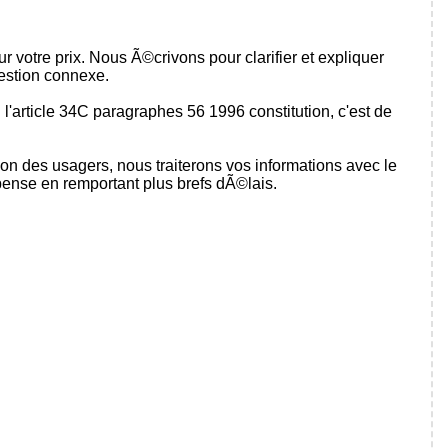
otre prix. Nous Ã©crivons pour clarifier et expliquer
uestion connexe.
ticle 34C paragraphes 56 1996 constitution, c'est de
on des usagers, nous traiterons vos informations avec le
pense en remportant plus brefs dÃ©lais.