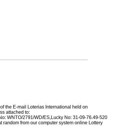
 the E-mail Loterias International held on
ss attached to:
 No: WNTO/2791/WD/ES,Lucky No: 31-09-76.49-520
t random from our computer system online Lottery