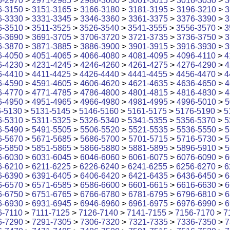
6-2970
>
2971-2985
>
2986-3000
>
3001-3015
>
3016-3030
>
3
6-3150
>
3151-3165
>
3166-3180
>
3181-3195
>
3196-3210
>
3
6-3330
>
3331-3345
>
3346-3360
>
3361-3375
>
3376-3390
>
3
6-3510
>
3511-3525
>
3526-3540
>
3541-3555
>
3556-3570
>
3
6-3690
>
3691-3705
>
3706-3720
>
3721-3735
>
3736-3750
>
3
6-3870
>
3871-3885
>
3886-3900
>
3901-3915
>
3916-3930
>
3
6-4050
>
4051-4065
>
4066-4080
>
4081-4095
>
4096-4110
>
4
6-4230
>
4231-4245
>
4246-4260
>
4261-4275
>
4276-4290
>
4
6-4410
>
4411-4425
>
4426-4440
>
4441-4455
>
4456-4470
>
4
6-4590
>
4591-4605
>
4606-4620
>
4621-4635
>
4636-4650
>
4
6-4770
>
4771-4785
>
4786-4800
>
4801-4815
>
4816-4830
>
4
6-4950
>
4951-4965
>
4966-4980
>
4981-4995
>
4996-5010
>
5
6-5130
>
5131-5145
>
5146-5160
>
5161-5175
>
5176-5190
>
5
6-5310
>
5311-5325
>
5326-5340
>
5341-5355
>
5356-5370
>
5
6-5490
>
5491-5505
>
5506-5520
>
5521-5535
>
5536-5550
>
5
6-5670
>
5671-5685
>
5686-5700
>
5701-5715
>
5716-5730
>
5
6-5850
>
5851-5865
>
5866-5880
>
5881-5895
>
5896-5910
>
5
6-6030
>
6031-6045
>
6046-6060
>
6061-6075
>
6076-6090
>
6
6-6210
>
6211-6225
>
6226-6240
>
6241-6255
>
6256-6270
>
6
6-6390
>
6391-6405
>
6406-6420
>
6421-6435
>
6436-6450
>
6
6-6570
>
6571-6585
>
6586-6600
>
6601-6615
>
6616-6630
>
6
6-6750
>
6751-6765
>
6766-6780
>
6781-6795
>
6796-6810
>
6
6-6930
>
6931-6945
>
6946-6960
>
6961-6975
>
6976-6990
>
6
6-7110
>
7111-7125
>
7126-7140
>
7141-7155
>
7156-7170
>
7
6-7290
>
7291-7305
>
7306-7320
>
7321-7335
>
7336-7350
>
7