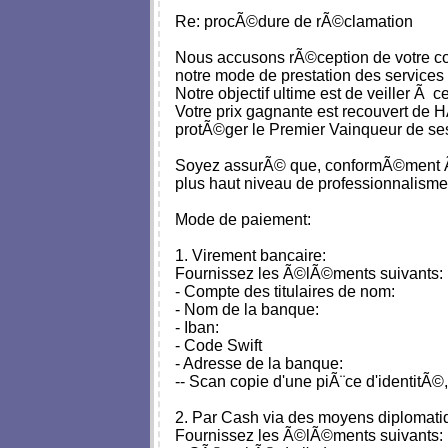
Re: procÃ©dure de rÃ©clamation
Nous accusons rÃ©ception de votre cou
notre mode de prestation des services
Notre objectif ultime est de veiller Ã 
Votre prix gagnante est recouvert d
protÃ©ger le Premier Vainqueur de ses
Soyez assurÃ© que, conformÃ©ment Ã no
plus haut niveau de professionnalisme
Mode de paiement:
1. Virement bancaire:
Fournissez les Ã©lÃ©ments suivants:
- Compte des titulaires de nom:
- Nom de la banque:
- Iban:
- Code Swift
- Adresse de la banque:
-- Scan copie d'une piÃ¨ce d'identitÃ©
2. Par Cash via des moyens diplomati
Fournissez les Ã©lÃ©ments suivants: