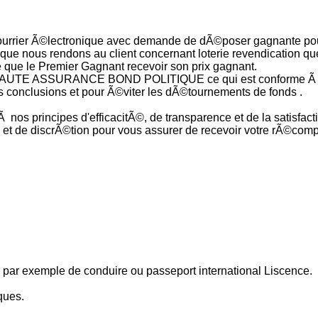
rrier Ã©lectronique avec demande de dÃ©poser gagnante pour v
 que nous rendons au client concernant loterie revendication q
ce que le Premier Gagnant recevoir son prix gagnant.
e HAUTE ASSURANCE BOND POLITIQUE ce qui est conforme Ã l'ar
 conclusions et pour Ã©viter les dÃ©tournements de fonds .
s principes d'efficacitÃ©, de transparence et de la satisfacti
 et de discrÃ©tion pour vous assurer de recevoir votre rÃ©com
, par exemple de conduire ou passeport international Liscence.
ques.