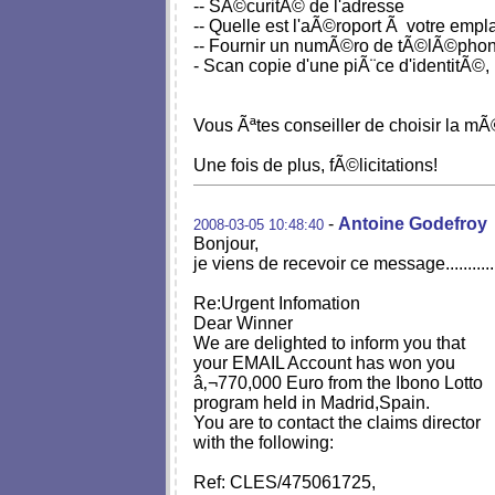
-- SÃ©curitÃ© de l'adresse
-- Quelle est l'aÃ©roport Ã votre emp
-- Fournir un numÃ©ro de tÃ©lÃ©phone
- Scan copie d'une piÃ¨ce d'identitÃ©,
Vous Ãªtes conseiller de choisir la mÃ
Une fois de plus, fÃ©licitations!
-
Antoine Godefroy
2008-03-05 10:48:40
Bonjour,
je viens de recevoir ce message............
Re:Urgent Infomation
Dear Winner
We are delighted to inform you that
your EMAIL Account has won you
â‚¬770,000 Euro from the Ibono Lotto
program held in Madrid,Spain.
You are to contact the claims director
with the following:
Ref: CLES/475061725,