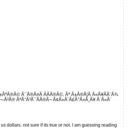
­Ã±ÃªÃ®Ã© Ã¯Ã®Ã¤Ã Ã­Ã­Ã®Ã©. Ãª Ã±Ã®Ã¦Ã Ã«Ã¥Ã­Ã¨Ã¾
-Ã²Ã® ÃªÃ°Ã³Ã¯Ã­Ã®Ã¬ Ã¢Ã»Ã¨Ã£Ã°Ã»Ã¸Ã¥ Ã¨Ã«Ã¨
s dollars. not sure if its true or not. I am guessing reading