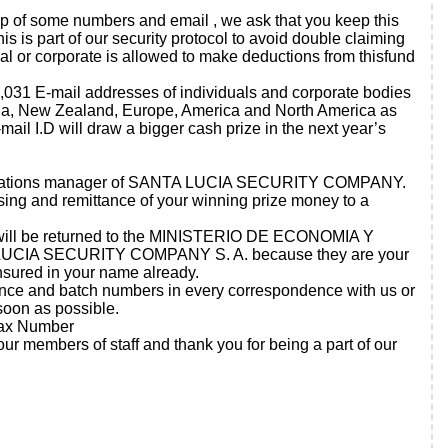
p of some numbers and email , we ask that you keep this
 is part of our security protocol to avoid double claiming
al or corporate is allowed to make deductions from thisfund
29,031 E-mail addresses of individuals and corporate bodies
lia, New Zealand, Europe, America and North America as
il I.D will draw a bigger cash prize in the next year’s
 operations manager of SANTA LUCIA SECURITY COMPANY.
ing and remittance of your winning prize money to a
ds will be returned to the MINISTERIO DE ECONOMIA Y
TA LUCIA SECURITY COMPANY S. A. because they are your
nsured in your name already.
ence and batch numbers in every correspondence with us or
soon as possible.
 Fax Number
embers of staff and thank you for being a part of our