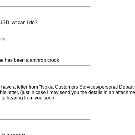
00USD. wt can i do?
ator
 he has been a anthrop crook
y I have a letter from "Nokia Customers Services/personal Departm
 this letter. (just in case I may send you the details in an attachme
d to hearing from you soon