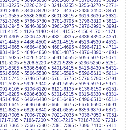
031-3045
>
3046-3060
>
3061-3075
>
3076-3090
>
3091-
211-3225
>
3226-3240
>
3241-3255
>
3256-3270
>
3271-
391-3405
>
3406-3420
>
3421-3435
>
3436-3450
>
3451-
571-3585
>
3586-3600
>
3601-3615
>
3616-3630
>
3631-
751-3765
>
3766-3780
>
3781-3795
>
3796-3810
>
3811-
931-3945
>
3946-3960
>
3961-3975
>
3976-3990
>
3991-
111-4125
>
4126-4140
>
4141-4155
>
4156-4170
>
4171-
291-4305
>
4306-4320
>
4321-4335
>
4336-4350
>
4351-
471-4485
>
4486-4500
>
4501-4515
>
4516-4530
>
4531-
651-4665
>
4666-4680
>
4681-4695
>
4696-4710
>
4711-
831-4845
>
4846-4860
>
4861-4875
>
4876-4890
>
4891-
011-5025
>
5026-5040
>
5041-5055
>
5056-5070
>
5071-
191-5205
>
5206-5220
>
5221-5235
>
5236-5250
>
5251-
371-5385
>
5386-5400
>
5401-5415
>
5416-5430
>
5431-
551-5565
>
5566-5580
>
5581-5595
>
5596-5610
>
5611-
731-5745
>
5746-5760
>
5761-5775
>
5776-5790
>
5791-
911-5925
>
5926-5940
>
5941-5955
>
5956-5970
>
5971-
091-6105
>
6106-6120
>
6121-6135
>
6136-6150
>
6151-
271-6285
>
6286-6300
>
6301-6315
>
6316-6330
>
6331-
451-6465
>
6466-6480
>
6481-6495
>
6496-6510
>
6511-
631-6645
>
6646-6660
>
6661-6675
>
6676-6690
>
6691-
811-6825
>
6826-6840
>
6841-6855
>
6856-6870
>
6871-
991-7005
>
7006-7020
>
7021-7035
>
7036-7050
>
7051-
171-7185
>
7186-7200
>
7201-7215
>
7216-7230
>
7231-
351-7365
>
7366-7380
>
7381-7395
>
7396-7410
>
7411-