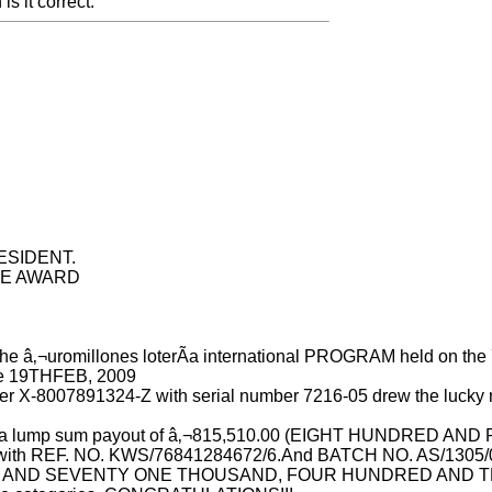
is it correct.
ESIDENT.
CE AWARD
of the â‚¬uromillones loterÃ­a international PROGRAM held on 
the 19THFEB, 2009
umber X-8007891324-Z with serial number 7216-05 drew the luc
 for a lump sum payout of â‚¬815,510.00 (EIGHT HUNDRE
with REF. NO. KWS/76841284672/6.And BATCH NO. AS/1305/05/UX
 AND SEVENTY ONE THOUSAND, FOUR HUNDRED AND TEN