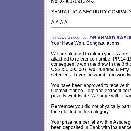
No: X-8007891324-Z
SANTA LUCIA SECURITY COMPANY
Â Â Â Â
-
DR AHMAD RASU
2009-02-19 09:44:58
Your Have Won, Congratulations!
We are pleased to inform you as a res
attached to reference number PP/14-1
consequently won the draw in the 3rd
US$250,000.00 (Two Hundred & Fifty T
selected all over the world from worldw
You have been approved to receive this
Hotmail, Yahoo Corp and eminent person
poverty worldwide. We hope with a part 
Remember you did not physically partic
the selected in this category.
Your prize number falls within Asia reg
been deposited in Bank with insurance 