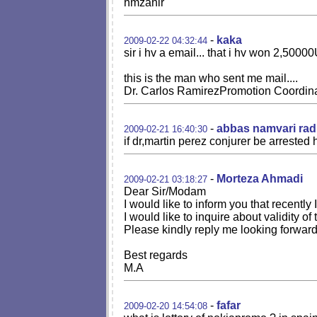
hmzahir
-
kaka
2009-02-22 04:32:44
sir i hv a email... that i hv won 2,500
this is the man who sent me mail....
Dr. Carlos RamirezPromotion Coordin
-
abbas namvari rad
2009-02-21 16:40:30
if dr,martin perez conjurer be arrested
-
Morteza Ahmadi
2009-02-21 03:18:27
Dear Sir/Modam
I would like to inform you that recentl
I would like to inquire about validity of
Please kindly reply me looking forwar
Best regards
M.A
-
fafar
2009-02-20 14:54:08