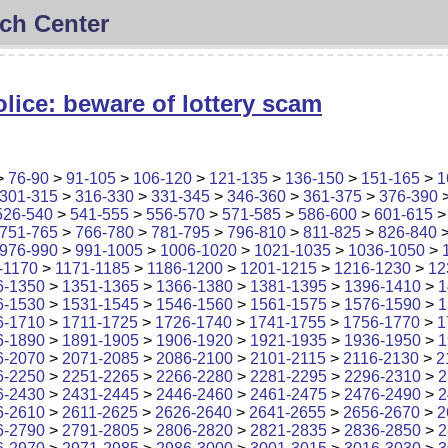
ch Center
lice: beware of lottery scam
>
76-90
>
91-105
>
106-120
>
121-135
>
136-150
>
151-165
>
1
301-315
>
316-330
>
331-345
>
346-360
>
361-375
>
376-390
526-540
>
541-555
>
556-570
>
571-585
>
586-600
>
601-615
751-765
>
766-780
>
781-795
>
796-810
>
811-825
>
826-840
976-990
>
991-1005
>
1006-1020
>
1021-1035
>
1036-1050
>
-1170
>
1171-1185
>
1186-1200
>
1201-1215
>
1216-1230
>
12
6-1350
>
1351-1365
>
1366-1380
>
1381-1395
>
1396-1410
>
1
6-1530
>
1531-1545
>
1546-1560
>
1561-1575
>
1576-1590
>
1
6-1710
>
1711-1725
>
1726-1740
>
1741-1755
>
1756-1770
>
1
6-1890
>
1891-1905
>
1906-1920
>
1921-1935
>
1936-1950
>
1
6-2070
>
2071-2085
>
2086-2100
>
2101-2115
>
2116-2130
>
2
6-2250
>
2251-2265
>
2266-2280
>
2281-2295
>
2296-2310
>
2
6-2430
>
2431-2445
>
2446-2460
>
2461-2475
>
2476-2490
>
2
6-2610
>
2611-2625
>
2626-2640
>
2641-2655
>
2656-2670
>
2
6-2790
>
2791-2805
>
2806-2820
>
2821-2835
>
2836-2850
>
2