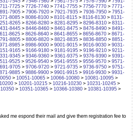
531-7545
>
7546-7560
>
7561-7575
>
7576-7590
>
7591-
711-7725
>
7726-7740
>
7741-7755
>
7756-7770
>
7771-
891-7905
>
7906-7920
>
7921-7935
>
7936-7950
>
7951-
071-8085
>
8086-8100
>
8101-8115
>
8116-8130
>
8131-
251-8265
>
8266-8280
>
8281-8295
>
8296-8310
>
8311-
431-8445
>
8446-8460
>
8461-8475
>
8476-8490
>
8491-
611-8625
>
8626-8640
>
8641-8655
>
8656-8670
>
8671-
791-8805
>
8806-8820
>
8821-8835
>
8836-8850
>
8851-
971-8985
>
8986-9000
>
9001-9015
>
9016-9030
>
9031-
151-9165
>
9166-9180
>
9181-9195
>
9196-9210
>
9211-
331-9345
>
9346-9360
>
9361-9375
>
9376-9390
>
9391-
511-9525
>
9526-9540
>
9541-9555
>
9556-9570
>
9571-
691-9705
>
9706-9720
>
9721-9735
>
9736-9750
>
9751-
871-9885
>
9886-9900
>
9901-9915
>
9916-9930
>
9931-
10050
>
10051-10065
>
10066-10080
>
10081-10095
>
10200
>
10201-10215
>
10216-10230
>
10231-10245
>
-10350
>
10351-10365
>
10366-10380
>
10381-10395
>
sked me espond their mail and give them registration fee to