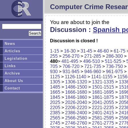
Computer Crime Resear
You are about to join the
Discussion :
Spanish po
Discussion is closed !
News
1-15
>
16-30
>
31-45
>
46-60
>
61-75
Articles
255
>
256-270
>
271-285
>
286-300
>
Legislation
480
>
481-495
>
496-510
>
511-525
>
Links
705
>
706-720
>
721-735
>
736-750
>
930
>
931-945
>
946-960
>
961-975
>
Archive
1125
>
1126-1140
>
1141-1155
>
1156
About Us
1305
>
1306-1320
>
1321-1335
>
133
1485
>
1486-1500
>
1501-1515
>
151
Contact
1665
>
1666-1680
>
1681-1695
>
169
1845
>
1846-1860
>
1861-1875
>
187
2025
>
2026-2040
>
2041-2055
>
205
2205
>
2206-2220
>
2221-2235
>
223
2385
>
2386-2400
>
2401-2415
>
241
2565
>
2566-2580
>
2581-2595
>
259
2745
>
2746-2760
>
2761-2775
>
277