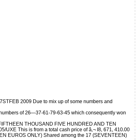
the 7STFEB 2009 Due to mix up of some numbers and
ky numbers of 26—37-61-79-63-45 which consequently won
D AND FIFTHEEN THOUSAND FIVE HUNDRED AND TEN
E This is from a total cash price of â‚¬ I8, 671, 410.00
 EUROS ONLY) Shared among the 17 (SEVENTEEN)