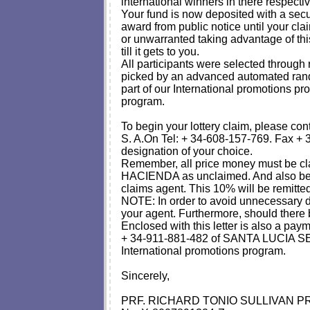
international winners in there respe
Your fund is now deposited with a sec
award from public notice until your cla
or unwarranted taking advantage of thi
till it gets to you.
All participants were selected through
picked by an advanced automated rand
part of our International promotions p
program.
To begin your lottery claim, pleas
S. A.On Tel: + 34-608-157-769. Fax +
designation of your choice.
Remember, all price money must be cl
HACIENDA as unclaimed. And also be
claims agent. This 10% will be remitt
NOTE: In order to avoid unnecessary d
your agent. Furthermore, should there 
Enclosed with this letter is also a p
+ 34-911-881-482 of SANTA LUCIA SECU
International promotions program.
Sincerely,
PRF. RICHARD TONIO SULLIVAN P