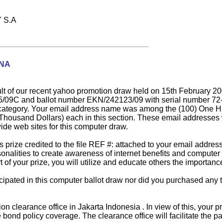
 S.A
NA
ult of our recent yahoo promotion draw held on 15th February 
5/09C and ballot number EKN/242123/09 with serial number 72-
 category. Your email address name was among the (100) One Hu
housand Dollars) each in this section. These email addresses 
ide web sites for this computer draw.
 prize credited to the file REF #: attached to your email addr
alities to create awareness of internet benefits and computer l
of your prize, you will utilize and educate others the importanc
ipated in this computer ballot draw nor did you purchased any t
ion clearance office in Jakarta Indonesia . In view of this, you
bond policy coverage. The clearance office will facilitate the p