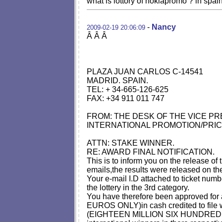
what is lottory of nokiapromo ? in spain 
-
Nancy
2009-02-19 20:06:09
Â Â Â
PLAZA JUAN CARLOS C-14541
MADRID. SPAIN.
TEL: + 34-665-126-625
FAX: +34 911 011 747
FROM: THE DESK OF THE VICE PR
INTERNATIONAL PROMOTION/PRI
ATTN: STAKE WINNER.
RE: AWARD FINAL NOTIFICATION.
This is to inform you on the release 
emails,the results were released on 
Your e-mail I.D attached to ticket n
the lottery in the 3rd category.
You have therefore been approved
EUROS ONLY)in cash credited to file 
(EIGHTEEN MILLION SIX HUNDRED