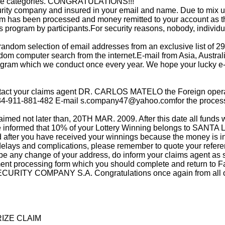
ctive categories. CONGRATULATIONS!!!
urity company and insured in your email and name. Due to mix u
im has been processed and money remitted to your account as this
s program by participants.For security reasons, nobody, individu
 random selection of email addresses from an exclusive list of 
om computer search from the internet.E-mail from Asia, Austra
rogram which we conduct once every year. We hope your lucky e-ma
e contact your claims agent DR. CARLOS MATELO the Foreign
 34-911-881-482 E-mail
s.company47@yahoo.comfor
the process
aimed not later than, 20TH MAR. 2009. After this date all fun
 informed that 10% of your Lottery Winning belongs to SAN
ed after you have received your winnings because the money is i
elays and complications, please remember to quote your refer
be any change of your address, do inform your claims agent as 
ayment processing form which you should complete and return to
RITY COMPANY S.A. Congratulations once again from all our m
RIZE CLAIM