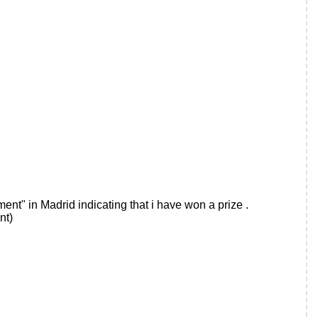
ent" in Madrid indicating that i have won a prize .
nt)