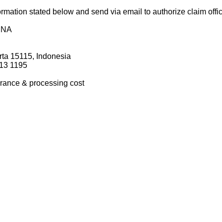
formation stated below and send via email to authorize claim offi
UNA
rta 15115, Indonesia
213 1195
arance & processing cost