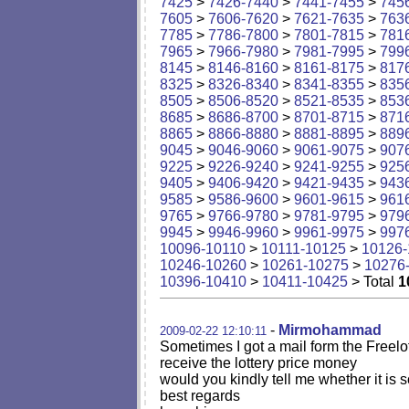
7425
>
7426-7440
>
7441-7455
>
745
7605
>
7606-7620
>
7621-7635
>
763
7785
>
7786-7800
>
7801-7815
>
781
7965
>
7966-7980
>
7981-7995
>
799
8145
>
8146-8160
>
8161-8175
>
817
8325
>
8326-8340
>
8341-8355
>
835
8505
>
8506-8520
>
8521-8535
>
853
8685
>
8686-8700
>
8701-8715
>
871
8865
>
8866-8880
>
8881-8895
>
889
9045
>
9046-9060
>
9061-9075
>
907
9225
>
9226-9240
>
9241-9255
>
925
9405
>
9406-9420
>
9421-9435
>
943
9585
>
9586-9600
>
9601-9615
>
961
9765
>
9766-9780
>
9781-9795
>
979
9945
>
9946-9960
>
9961-9975
>
997
10096-10110
>
10111-10125
>
10126-
10246-10260
>
10261-10275
>
10276
10396-10410
>
10411-10425
> Total
1
-
Mirmohammad
2009-02-22 12:10:11
Sometimes I got a mail form the Freelo
receive the lottery price money
would you kindly tell me whether it is 
best regards