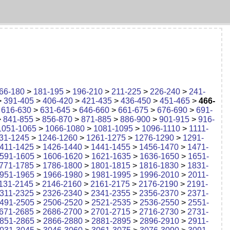
66-180
>
181-195
>
196-210
>
211-225
>
226-240
>
241-
>
391-405
>
406-420
>
421-435
>
436-450
>
451-465
>
466-
>
616-630
>
631-645
>
646-660
>
661-675
>
676-690
>
691-
>
841-855
>
856-870
>
871-885
>
886-900
>
901-915
>
916-
1051-1065
>
1066-1080
>
1081-1095
>
1096-1110
>
1111-
31-1245
>
1246-1260
>
1261-1275
>
1276-1290
>
1291-
411-1425
>
1426-1440
>
1441-1455
>
1456-1470
>
1471-
591-1605
>
1606-1620
>
1621-1635
>
1636-1650
>
1651-
771-1785
>
1786-1800
>
1801-1815
>
1816-1830
>
1831-
951-1965
>
1966-1980
>
1981-1995
>
1996-2010
>
2011-
131-2145
>
2146-2160
>
2161-2175
>
2176-2190
>
2191-
311-2325
>
2326-2340
>
2341-2355
>
2356-2370
>
2371-
491-2505
>
2506-2520
>
2521-2535
>
2536-2550
>
2551-
671-2685
>
2686-2700
>
2701-2715
>
2716-2730
>
2731-
851-2865
>
2866-2880
>
2881-2895
>
2896-2910
>
2911-