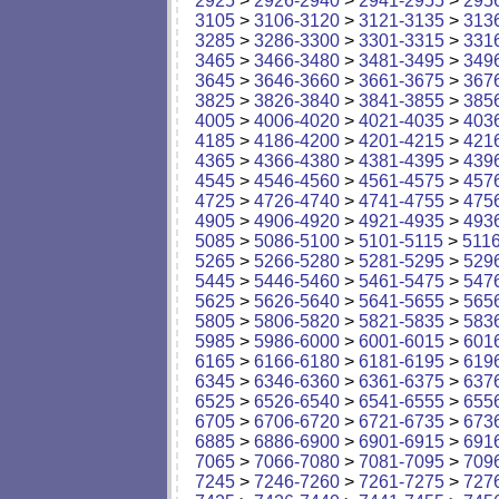
2925
>
2926-2940
>
2941-2955
>
295
3105
>
3106-3120
>
3121-3135
>
313
3285
>
3286-3300
>
3301-3315
>
331
3465
>
3466-3480
>
3481-3495
>
349
3645
>
3646-3660
>
3661-3675
>
367
3825
>
3826-3840
>
3841-3855
>
385
4005
>
4006-4020
>
4021-4035
>
403
4185
>
4186-4200
>
4201-4215
>
421
4365
>
4366-4380
>
4381-4395
>
439
4545
>
4546-4560
>
4561-4575
>
457
4725
>
4726-4740
>
4741-4755
>
475
4905
>
4906-4920
>
4921-4935
>
493
5085
>
5086-5100
>
5101-5115
>
511
5265
>
5266-5280
>
5281-5295
>
529
5445
>
5446-5460
>
5461-5475
>
547
5625
>
5626-5640
>
5641-5655
>
565
5805
>
5806-5820
>
5821-5835
>
583
5985
>
5986-6000
>
6001-6015
>
601
6165
>
6166-6180
>
6181-6195
>
619
6345
>
6346-6360
>
6361-6375
>
637
6525
>
6526-6540
>
6541-6555
>
655
6705
>
6706-6720
>
6721-6735
>
673
6885
>
6886-6900
>
6901-6915
>
691
7065
>
7066-7080
>
7081-7095
>
709
7245
>
7246-7260
>
7261-7275
>
727