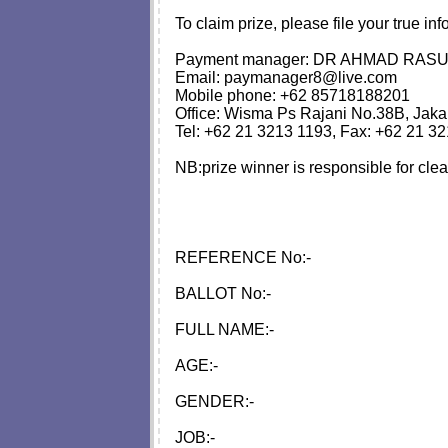
To claim prize, please file your true in
Payment manager: DR AHMAD RAS
Email:
paymanager8@live.com
Mobile phone: +62 85718188201
Office: Wisma Ps Rajani No.38B, Jaka
Tel: +62 21 3213 1193, Fax: +62 21 3
NB:prize winner is responsible for cle
REFERENCE No:-
BALLOT No:-
FULL NAME:-
AGE:-
GENDER:-
JOB:-