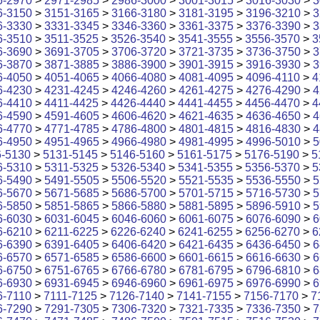
6-2970
>
2971-2985
>
2986-3000
>
3001-3015
>
3016-3030
>
3
6-3150
>
3151-3165
>
3166-3180
>
3181-3195
>
3196-3210
>
3
6-3330
>
3331-3345
>
3346-3360
>
3361-3375
>
3376-3390
>
3
6-3510
>
3511-3525
>
3526-3540
>
3541-3555
>
3556-3570
>
3
6-3690
>
3691-3705
>
3706-3720
>
3721-3735
>
3736-3750
>
3
6-3870
>
3871-3885
>
3886-3900
>
3901-3915
>
3916-3930
>
3
6-4050
>
4051-4065
>
4066-4080
>
4081-4095
>
4096-4110
>
4
6-4230
>
4231-4245
>
4246-4260
>
4261-4275
>
4276-4290
>
4
6-4410
>
4411-4425
>
4426-4440
>
4441-4455
>
4456-4470
>
4
6-4590
>
4591-4605
>
4606-4620
>
4621-4635
>
4636-4650
>
4
6-4770
>
4771-4785
>
4786-4800
>
4801-4815
>
4816-4830
>
4
6-4950
>
4951-4965
>
4966-4980
>
4981-4995
>
4996-5010
>
5
6-5130
>
5131-5145
>
5146-5160
>
5161-5175
>
5176-5190
>
5
6-5310
>
5311-5325
>
5326-5340
>
5341-5355
>
5356-5370
>
5
6-5490
>
5491-5505
>
5506-5520
>
5521-5535
>
5536-5550
>
5
6-5670
>
5671-5685
>
5686-5700
>
5701-5715
>
5716-5730
>
5
6-5850
>
5851-5865
>
5866-5880
>
5881-5895
>
5896-5910
>
5
6-6030
>
6031-6045
>
6046-6060
>
6061-6075
>
6076-6090
>
6
6-6210
>
6211-6225
>
6226-6240
>
6241-6255
>
6256-6270
>
6
6-6390
>
6391-6405
>
6406-6420
>
6421-6435
>
6436-6450
>
6
6-6570
>
6571-6585
>
6586-6600
>
6601-6615
>
6616-6630
>
6
6-6750
>
6751-6765
>
6766-6780
>
6781-6795
>
6796-6810
>
6
6-6930
>
6931-6945
>
6946-6960
>
6961-6975
>
6976-6990
>
6
6-7110
>
7111-7125
>
7126-7140
>
7141-7155
>
7156-7170
>
7
6-7290
>
7291-7305
>
7306-7320
>
7321-7335
>
7336-7350
>
7