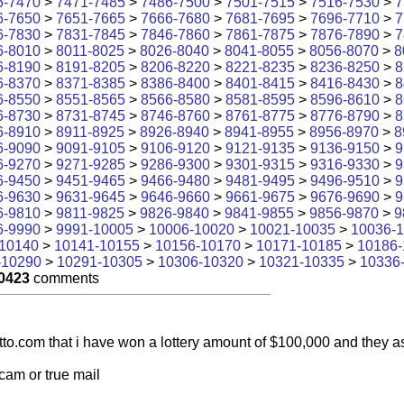
6-7470
>
7471-7485
>
7486-7500
>
7501-7515
>
7516-7530
>
7
6-7650
>
7651-7665
>
7666-7680
>
7681-7695
>
7696-7710
>
7
6-7830
>
7831-7845
>
7846-7860
>
7861-7875
>
7876-7890
>
7
6-8010
>
8011-8025
>
8026-8040
>
8041-8055
>
8056-8070
>
8
6-8190
>
8191-8205
>
8206-8220
>
8221-8235
>
8236-8250
>
8
6-8370
>
8371-8385
>
8386-8400
>
8401-8415
>
8416-8430
>
8
6-8550
>
8551-8565
>
8566-8580
>
8581-8595
>
8596-8610
>
8
6-8730
>
8731-8745
>
8746-8760
>
8761-8775
>
8776-8790
>
8
6-8910
>
8911-8925
>
8926-8940
>
8941-8955
>
8956-8970
>
8
6-9090
>
9091-9105
>
9106-9120
>
9121-9135
>
9136-9150
>
9
6-9270
>
9271-9285
>
9286-9300
>
9301-9315
>
9316-9330
>
9
6-9450
>
9451-9465
>
9466-9480
>
9481-9495
>
9496-9510
>
9
6-9630
>
9631-9645
>
9646-9660
>
9661-9675
>
9676-9690
>
9
6-9810
>
9811-9825
>
9826-9840
>
9841-9855
>
9856-9870
>
9
6-9990
>
9991-10005
>
10006-10020
>
10021-10035
>
10036-
10140
>
10141-10155
>
10156-10170
>
10171-10185
>
10186-
-10290
>
10291-10305
>
10306-10320
>
10321-10335
>
10336
0423
comments
tto.com that i have won a lottery amount of $100,000 and they a
scam or true mail