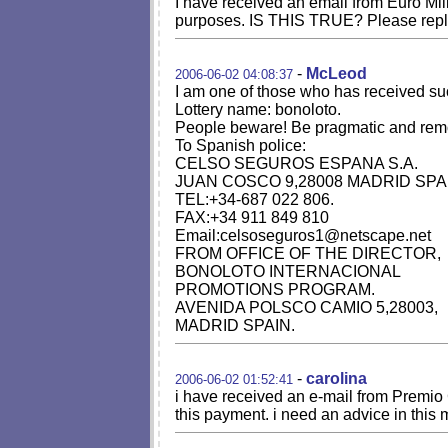
I have received an email from Euro Mill
purposes. IS THIS TRUE? Please reply 
-
McLeod
2006-06-02 04:08:37
I am one of those who has received suc
Lottery name: bonoloto.
People beware! Be pragmatic and remo
To Spanish police:
CELSO SEGUROS ESPANA S.A.
JUAN COSCO 9,28008 MADRID SPA
TEL:+34-687 022 806.
FAX:+34 911 849 810
Email:
celsoseguros1@netscape.net
FROM OFFICE OF THE DIRECTOR,
BONOLOTO INTERNACIONAL
PROMOTIONS PROGRAM.
AVENIDA POLSCO CAMIO 5,28003,
MADRID SPAIN.
-
carolina
2006-06-02 01:52:41
i have received an e-mail from Premio 
this payment. i need an advice in this m