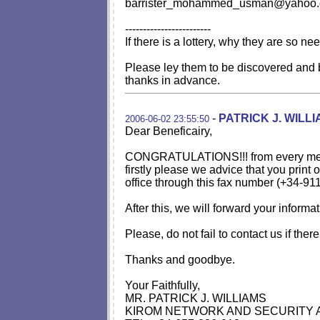
barrister_mohammed_usman@yahoo
------------------------
If there is a lottery, why they are so n
Please ley them to be discovered and 
thanks in advance.
-
PATRICK J. WILL
2006-06-02 23:55:50
Dear Beneficairy,
CONGRATULATIONS!!! from every me
firstly please we advice that you prin
office through this fax number (+34-911
After this, we will forward your inform
Please, do not fail to contact us if ther
Thanks and goodbye.
Your Faithfully,
MR. PATRICK J. WILLIAMS
KIROM NETWORK AND SECURITY