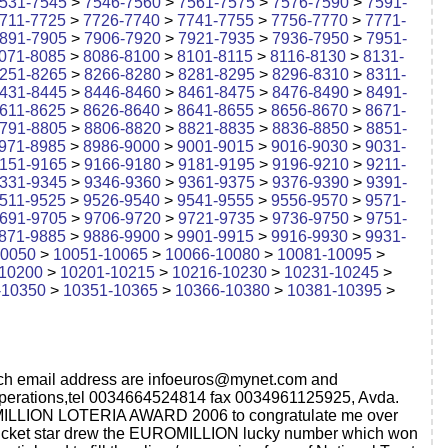
531-7545
>
7546-7560
>
7561-7575
>
7576-7590
>
7591-
711-7725
>
7726-7740
>
7741-7755
>
7756-7770
>
7771-
891-7905
>
7906-7920
>
7921-7935
>
7936-7950
>
7951-
071-8085
>
8086-8100
>
8101-8115
>
8116-8130
>
8131-
251-8265
>
8266-8280
>
8281-8295
>
8296-8310
>
8311-
431-8445
>
8446-8460
>
8461-8475
>
8476-8490
>
8491-
611-8625
>
8626-8640
>
8641-8655
>
8656-8670
>
8671-
791-8805
>
8806-8820
>
8821-8835
>
8836-8850
>
8851-
971-8985
>
8986-9000
>
9001-9015
>
9016-9030
>
9031-
151-9165
>
9166-9180
>
9181-9195
>
9196-9210
>
9211-
331-9345
>
9346-9360
>
9361-9375
>
9376-9390
>
9391-
511-9525
>
9526-9540
>
9541-9555
>
9556-9570
>
9571-
691-9705
>
9706-9720
>
9721-9735
>
9736-9750
>
9751-
871-9885
>
9886-9900
>
9901-9915
>
9916-9930
>
9931-
10050
>
10051-10065
>
10066-10080
>
10081-10095
>
10200
>
10201-10215
>
10216-10230
>
10231-10245
>
-10350
>
10351-10365
>
10366-10380
>
10381-10395
>
ich email address are
infoeuros@mynet.com
and
f operations,tel 0034664524814 fax 0034961125925, Avda.
OMILLION LOTERIA AWARD 2006 to congratulate me over
 ticket star drew the EUROMILLION lucky number which won