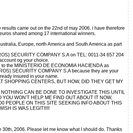
e results came out on the 22nd of may 2006. i have therefore
 euros shared among 17 international winners.
ustralia, Europe, north America and South America as part
GUROS) SECURITY COMPANY S.A on TEL: 0011-34 657 204
account og your choice.
erurned to the MINISTERIO DE ECONOMIA HACIENDA as
SEGUROS) SECURITY COMPANY S.A because they are your
lready insured in your name.
AT SHOPPING CENTERS, BUT HOW, DID THEY GET MY
, NOTHING CAN BE DONE TO INVESTIGATE THIS UNTIL
 YOU WON'T HELP ME FIND OUT ABOUT IT NOW,
00 PEOPLE ON THIS SITE SEEKING INFO ABOUT THIS
H IS WAS LEGIT!!!!!
une 30th, 2006. Please let me know what I should do. Thanks