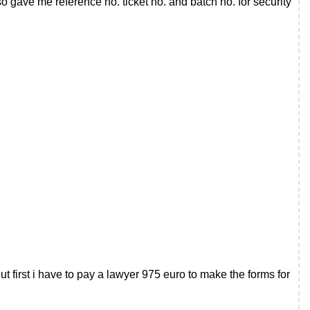
so gave me reference no. ticket no. and batch no. for security
 first i have to pay a lawyer 975 euro to make the forms for