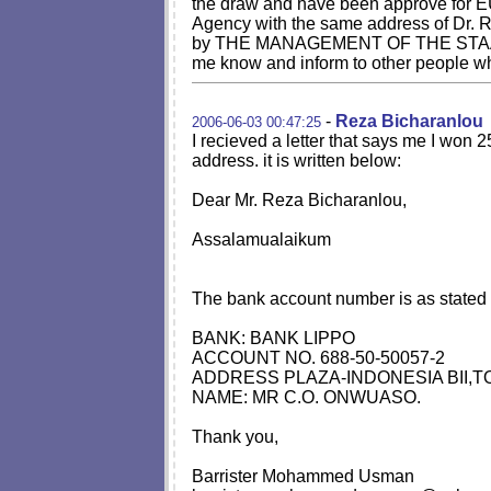
the draw and have been approve for EUR
Agency with the same address of Dr. R
by THE MANAGEMENT OF THE STAATSLO
me know and inform to other people wh
-
Reza Bicharanlou
2006-06-03 00:47:25
I recieved a letter that says me I won 2
address. it is written below:
Dear Mr. Reza Bicharanlou,
Assalamualaikum
The bank account number is as stated
BANK: BANK LIPPO
ACCOUNT NO. 688-50-50057-2
ADDRESS PLAZA-INDONESIA BII,T
NAME: MR C.O. ONWUASO.
Thank you,
Barrister Mohammed Usman