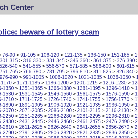
ch Center
lice: beware of lottery scam
>
76-90
>
91-105
>
106-120
>
121-135
>
136-150
>
151-165
>
1
301-315
>
316-330
>
331-345
>
346-360
>
361-375
>
376-390
526-540
>
541-555
>
556-570
>
571-585
>
586-600
>
601-615
751-765
>
766-780
>
781-795
>
796-810
>
811-825
>
826-840
976-990
>
991-1005
>
1006-1020
>
1021-1035
>
1036-1050
>
-1170
>
1171-1185
>
1186-1200
>
1201-1215
>
1216-1230
>
12
6-1350
>
1351-1365
>
1366-1380
>
1381-1395
>
1396-1410
>
1
6-1530
>
1531-1545
>
1546-1560
>
1561-1575
>
1576-1590
>
1
6-1710
>
1711-1725
>
1726-1740
>
1741-1755
>
1756-1770
>
1
6-1890
>
1891-1905
>
1906-1920
>
1921-1935
>
1936-1950
>
1
6-2070
>
2071-2085
>
2086-2100
>
2101-2115
>
2116-2130
>
2
6-2250
>
2251-2265
>
2266-2280
>
2281-2295
>
2296-2310
>
2
6-2430
>
2431-2445
>
2446-2460
>
2461-2475
>
2476-2490
>
2
6-2610
>
2611-2625
>
2626-2640
>
2641-2655
>
2656-2670
>
2
6-2790
>
2791-2805
>
2806-2820
>
2821-2835
>
2836-2850
>
2