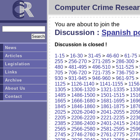
Computer Crime Resear
You are about to join the
Discussion :
Spanish po
Discussion is closed !
News
1-15
>
16-30
>
31-45
>
46-60
>
61-75
Articles
255
>
256-270
>
271-285
>
286-300
>
Legislation
480
>
481-495
>
496-510
>
511-525
>
Links
705
>
706-720
>
721-735
>
736-750
>
930
>
931-945
>
946-960
>
961-975
>
Archive
1125
>
1126-1140
>
1141-1155
>
1156
About Us
1305
>
1306-1320
>
1321-1335
>
133
1485
>
1486-1500
>
1501-1515
>
151
Contact
1665
>
1666-1680
>
1681-1695
>
169
1845
>
1846-1860
>
1861-1875
>
187
2025
>
2026-2040
>
2041-2055
>
205
2205
>
2206-2220
>
2221-2235
>
223
2385
>
2386-2400
>
2401-2415
>
241
2565
>
2566-2580
>
2581-2595
>
259
2745
>
2746-2760
>
2761-2775
>
277