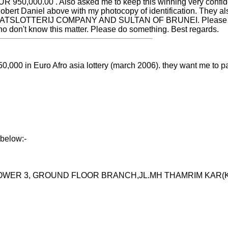
 950,000.00 . Also asked me to keep this winning very confidenti
obert Daniel above with my photocopy of identification. They a
TTERIJ COMPANY AND SULTAN OF BRUNEI. Please kindly check
o don't know this matter. Please do something. Best regards.
50,000 in Euro Afro asia lottery (march 2006). they want me to pay
 below:-
OWER 3, GROUND FLOOR BRANCH,JL.MH THAMRIM KAR(K