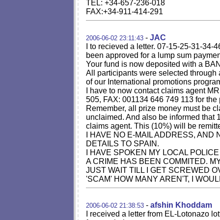
TEL: +34-657-236-018
FAX:+34-911-414-291
-
JAC
2006-06-02 23:11:43
I to recieved a letter. 07-15-25-31-34-
been approved for a lump sum payment 
Your fund is now deposited with a BA
All participants were selected throug
of our International promotions progr
I have to now contact claims agen
505, FAX: 001134 646 749 113 for the 
Remember, all prize money must be cl
unclaimed. And also be informed th
claims agent. This (10%) will be remit
I HAVE NO E-MAIL ADDRESS, AND
DETAILS TO SPAIN.
I HAVE SPOKEN MY LOCAL POLICE 
A CRIME HAS BEEN COMMITED. MY
JUST WAIT TILL I GET SCREWED 
'SCAM' HOW MANY AREN'T, I WOUL
-
afshin Khoddam
2006-06-02 21:38:53
I received a letter from EL-Lotonazo l