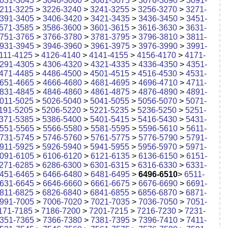
031-3045
>
3046-3060
>
3061-3075
>
3076-3090
>
3091-
211-3225
>
3226-3240
>
3241-3255
>
3256-3270
>
3271-
391-3405
>
3406-3420
>
3421-3435
>
3436-3450
>
3451-
571-3585
>
3586-3600
>
3601-3615
>
3616-3630
>
3631-
751-3765
>
3766-3780
>
3781-3795
>
3796-3810
>
3811-
931-3945
>
3946-3960
>
3961-3975
>
3976-3990
>
3991-
111-4125
>
4126-4140
>
4141-4155
>
4156-4170
>
4171-
291-4305
>
4306-4320
>
4321-4335
>
4336-4350
>
4351-
471-4485
>
4486-4500
>
4501-4515
>
4516-4530
>
4531-
651-4665
>
4666-4680
>
4681-4695
>
4696-4710
>
4711-
831-4845
>
4846-4860
>
4861-4875
>
4876-4890
>
4891-
011-5025
>
5026-5040
>
5041-5055
>
5056-5070
>
5071-
191-5205
>
5206-5220
>
5221-5235
>
5236-5250
>
5251-
371-5385
>
5386-5400
>
5401-5415
>
5416-5430
>
5431-
551-5565
>
5566-5580
>
5581-5595
>
5596-5610
>
5611-
731-5745
>
5746-5760
>
5761-5775
>
5776-5790
>
5791-
911-5925
>
5926-5940
>
5941-5955
>
5956-5970
>
5971-
091-6105
>
6106-6120
>
6121-6135
>
6136-6150
>
6151-
271-6285
>
6286-6300
>
6301-6315
>
6316-6330
>
6331-
451-6465
>
6466-6480
>
6481-6495
>
6496-6510
>
6511-
631-6645
>
6646-6660
>
6661-6675
>
6676-6690
>
6691-
811-6825
>
6826-6840
>
6841-6855
>
6856-6870
>
6871-
991-7005
>
7006-7020
>
7021-7035
>
7036-7050
>
7051-
171-7185
>
7186-7200
>
7201-7215
>
7216-7230
>
7231-
351-7365
>
7366-7380
>
7381-7395
>
7396-7410
>
7411-