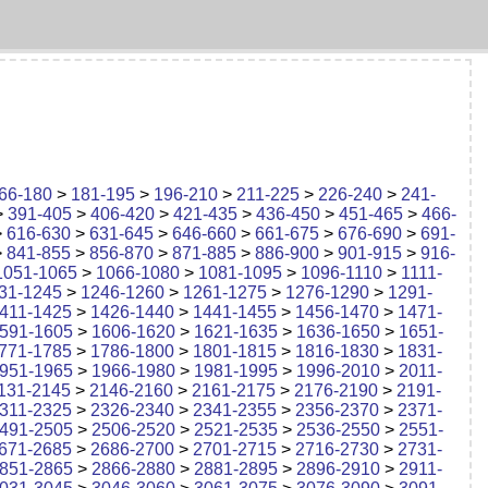
66-180
>
181-195
>
196-210
>
211-225
>
226-240
>
241-
>
391-405
>
406-420
>
421-435
>
436-450
>
451-465
>
466-
>
616-630
>
631-645
>
646-660
>
661-675
>
676-690
>
691-
>
841-855
>
856-870
>
871-885
>
886-900
>
901-915
>
916-
1051-1065
>
1066-1080
>
1081-1095
>
1096-1110
>
1111-
31-1245
>
1246-1260
>
1261-1275
>
1276-1290
>
1291-
411-1425
>
1426-1440
>
1441-1455
>
1456-1470
>
1471-
591-1605
>
1606-1620
>
1621-1635
>
1636-1650
>
1651-
771-1785
>
1786-1800
>
1801-1815
>
1816-1830
>
1831-
951-1965
>
1966-1980
>
1981-1995
>
1996-2010
>
2011-
131-2145
>
2146-2160
>
2161-2175
>
2176-2190
>
2191-
311-2325
>
2326-2340
>
2341-2355
>
2356-2370
>
2371-
491-2505
>
2506-2520
>
2521-2535
>
2536-2550
>
2551-
671-2685
>
2686-2700
>
2701-2715
>
2716-2730
>
2731-
851-2865
>
2866-2880
>
2881-2895
>
2896-2910
>
2911-