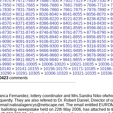
6-7470
>
7471-7485
>
7486-7500
>
7501-7515
>
7516-7530
>
7
6-7650
>
7651-7665
>
7666-7680
>
7681-7695
>
7696-7710
>
7
6-7830
>
7831-7845
>
7846-7860
>
7861-7875
>
7876-7890
>
7
6-8010
>
8011-8025
>
8026-8040
>
8041-8055
>
8056-8070
>
8
6-8190
>
8191-8205
>
8206-8220
>
8221-8235
>
8236-8250
>
8
6-8370
>
8371-8385
>
8386-8400
>
8401-8415
>
8416-8430
>
8
6-8550
>
8551-8565
>
8566-8580
>
8581-8595
>
8596-8610
>
8
6-8730
>
8731-8745
>
8746-8760
>
8761-8775
>
8776-8790
>
8
6-8910
>
8911-8925
>
8926-8940
>
8941-8955
>
8956-8970
>
8
6-9090
>
9091-9105
>
9106-9120
>
9121-9135
>
9136-9150
>
9
6-9270
>
9271-9285
>
9286-9300
>
9301-9315
>
9316-9330
>
9
6-9450
>
9451-9465
>
9466-9480
>
9481-9495
>
9496-9510
>
9
6-9630
>
9631-9645
>
9646-9660
>
9661-9675
>
9676-9690
>
9
6-9810
>
9811-9825
>
9826-9840
>
9841-9855
>
9856-9870
>
9
6-9990
>
9991-10005
>
10006-10020
>
10021-10035
>
10036-
10140
>
10141-10155
>
10156-10170
>
10171-10185
>
10186-
-10290
>
10291-10305
>
10306-10320
>
10321-10335
>
10336
0423
comments
lanca Fernandez, lottery coordinator and Mrs.Sandra Niko ofwh
uently. They are also refered to Dr. Robert Daniel, Director o
email:
natioalagencys@netscape.net
. The email entitled EUR
 balloting sweepstake held on 22th May 2006, has attached to