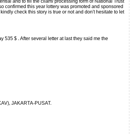
al and to fill the cliam/ processing form of National Trust
lso confirmed this year lottery was promoted and sponsored
 this story is true or not and don't hesitate to let
 535 $ . After several letter at last they said me the
AV), JAKARTA-PUSAT.