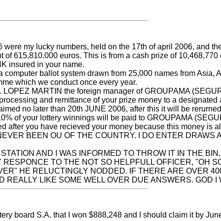
46 were my lucky numbers, held on the 17th of april 2006, and th
of 615,810.000 euros. This is from a cash prize of 10,468,770
NK insured in your name.
h a computer ballot system drawn from 25,000 names from Asia, A
amme which we conduct once every year.
t MR. LOPEZ MARTIN the foreign manager of GROUPAMA (SE
processing and remittance of your prize money to a designated 
aimed no later than 20th JUNE 2006, after this it will be r
at 10% of your lottery winnings will be paid to GROUPAMA (
ted after you have recieved your money because this money is a
 NEVER BEEN OU OF THE COUNTRY. I DO ENTER DRAWS 
STATION AND I WAS INFORMED TO THROW IT IN THE BIN
 RESPONCE TO THE NOT SO HELPFULL OFFICER, "OH SO
OVER" HE RELUCTINGLY NODDED. IF THERE ARE OVER 40
D REALLY LIKE SOME WELL OVER DUE ANSWERS. GOD I WIS
ottery board S.A. that I won $888,248 and I should claim it by J