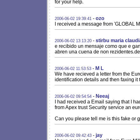
for your help.
-
ozo
2006-06-02 19:39:41
I received a message from 'GLOBAL ME
-
stirbu maria claudi
2006-06-02 13:13:20
e recibido un mensaje como que e ganad
abren una cuena de non rezidentes.de
-
M L
2006-06-02 11:53:53
We have recieved a letter from the Eur
identification details and then faxing i
-
Neeaj
2006-06-02 09:54:54
I had received a Email saying that I ha
from Apex trust Security service an eur
Can you please tell me is this fake or
-
jay
2006-06-02 09:42:43