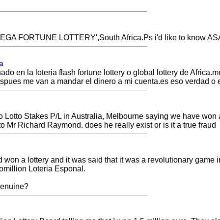
GA FORTUNE LOTTERY',South Africa.Ps i'd like to know ASAP if
a
o en la loteria flash fortune lottery o global lottery de Afri
spues me van a mandar el dinero a mi cuenta.es eso verdad o e
o Lotto Stakes P/L in Australia, Melbourne saying we have won 
t to Mr Richard Raymond. does he really exist or is it a true fraud
d won a lottery and it was said that it was a revolutionary game
omillion Loteria Esponal.
 genuine?