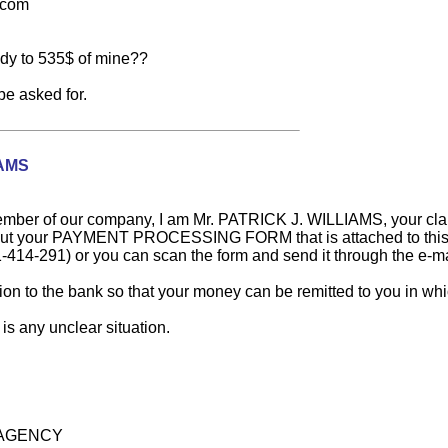
.com
eedy to 535$ of mine??
be asked for.
IAMS
mber of our company, I am Mr. PATRICK J. WILLIAMS, you
t out your PAYMENT PROCESSING FORM that is attached to this mess
-414-291) or you can scan the form and send it through the e-mail
ation to the bank so that your money can be remitted to you in w
e is any unclear situation.
 AGENCY