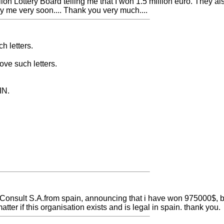
ion Lottery Board telling me that I won 1.5 million euro. They al
me very soon.... Thank you very much....
h letters.
ve such letters.
IN.
Consult S.A.from spain, announcing that i have won 975000$, but
atter if this organisation exists and is legal in spain. thank you.