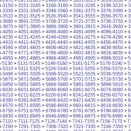
6-2970
>
2971-2985
>
2986-3000
>
3001-3015
>
3016-3030
>
3
6-3150
>
3151-3165
>
3166-3180
>
3181-3195
>
3196-3210
>
3
6-3330
>
3331-3345
>
3346-3360
>
3361-3375
>
3376-3390
>
3
6-3510
>
3511-3525
>
3526-3540
>
3541-3555
>
3556-3570
>
3
6-3690
>
3691-3705
>
3706-3720
>
3721-3735
>
3736-3750
>
3
6-3870
>
3871-3885
>
3886-3900
>
3901-3915
>
3916-3930
>
3
6-4050
>
4051-4065
>
4066-4080
>
4081-4095
>
4096-4110
>
4
6-4230
>
4231-4245
>
4246-4260
>
4261-4275
>
4276-4290
>
4
6-4410
>
4411-4425
>
4426-4440
>
4441-4455
>
4456-4470
>
4
6-4590
>
4591-4605
>
4606-4620
>
4621-4635
>
4636-4650
>
4
6-4770
>
4771-4785
>
4786-4800
>
4801-4815
>
4816-4830
>
4
6-4950
>
4951-4965
>
4966-4980
>
4981-4995
>
4996-5010
>
5
6-5130
>
5131-5145
>
5146-5160
>
5161-5175
>
5176-5190
>
5
6-5310
>
5311-5325
>
5326-5340
>
5341-5355
>
5356-5370
>
5
6-5490
>
5491-5505
>
5506-5520
>
5521-5535
>
5536-5550
>
5
6-5670
>
5671-5685
>
5686-5700
>
5701-5715
>
5716-5730
>
5
6-5850
>
5851-5865
>
5866-5880
>
5881-5895
>
5896-5910
>
5
6-6030
>
6031-6045
>
6046-6060
>
6061-6075
>
6076-6090
>
6
6-6210
>
6211-6225
>
6226-6240
>
6241-6255
>
6256-6270
>
6
6-6390
>
6391-6405
>
6406-6420
>
6421-6435
>
6436-6450
>
6
6-6570
>
6571-6585
>
6586-6600
>
6601-6615
>
6616-6630
>
6
6-6750
>
6751-6765
>
6766-6780
>
6781-6795
>
6796-6810
>
6
6-6930
>
6931-6945
>
6946-6960
>
6961-6975
>
6976-6990
>
6
6-7110
>
7111-7125
>
7126-7140
>
7141-7155
>
7156-7170
>
7
6-7290
>
7291-7305
>
7306-7320
>
7321-7335
>
7336-7350
>
7