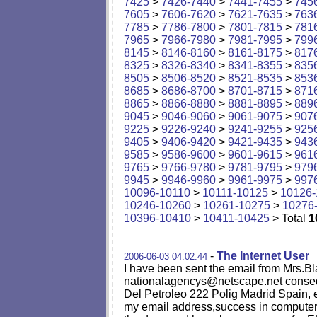
7425
>
7426-7440
>
7441-7455
>
745
7605
>
7606-7620
>
7621-7635
>
763
7785
>
7786-7800
>
7801-7815
>
781
7965
>
7966-7980
>
7981-7995
>
799
8145
>
8146-8160
>
8161-8175
>
817
8325
>
8326-8340
>
8341-8355
>
835
8505
>
8506-8520
>
8521-8535
>
853
8685
>
8686-8700
>
8701-8715
>
871
8865
>
8866-8880
>
8881-8895
>
889
9045
>
9046-9060
>
9061-9075
>
907
9225
>
9226-9240
>
9241-9255
>
925
9405
>
9406-9420
>
9421-9435
>
943
9585
>
9586-9600
>
9601-9615
>
961
9765
>
9766-9780
>
9781-9795
>
979
9945
>
9946-9960
>
9961-9975
>
997
10096-10110
>
10111-10125
>
10126-
10246-10260
>
10261-10275
>
10276
10396-10410
>
10411-10425
> Total
1
-
The Internet User
2006-06-03 04:02:44
I have been sent the email from Mrs.B
nationalagencys@netscape.net
conseq
Del Petroleo 222 Polig Madrid Spain, 
my email address,success in computer