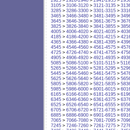
2925
>
2926-2940
>
2941-2955
>
295
3105
>
3106-3120
>
3121-3135
>
313
3285
>
3286-3300
>
3301-3315
>
331
3465
>
3466-3480
>
3481-3495
>
349
3645
>
3646-3660
>
3661-3675
>
367
3825
>
3826-3840
>
3841-3855
>
385
4005
>
4006-4020
>
4021-4035
>
403
4185
>
4186-4200
>
4201-4215
>
421
4365
>
4366-4380
>
4381-4395
>
439
4545
>
4546-4560
>
4561-4575
>
457
4725
>
4726-4740
>
4741-4755
>
475
4905
>
4906-4920
>
4921-4935
>
493
5085
>
5086-5100
>
5101-5115
>
511
5265
>
5266-5280
>
5281-5295
>
529
5445
>
5446-5460
>
5461-5475
>
547
5625
>
5626-5640
>
5641-5655
>
565
5805
>
5806-5820
>
5821-5835
>
583
5985
>
5986-6000
>
6001-6015
>
601
6165
>
6166-6180
>
6181-6195
>
619
6345
>
6346-6360
>
6361-6375
>
637
6525
>
6526-6540
>
6541-6555
>
655
6705
>
6706-6720
>
6721-6735
>
673
6885
>
6886-6900
>
6901-6915
>
691
7065
>
7066-7080
>
7081-7095
>
709
7245
>
7246-7260
>
7261-7275
>
727