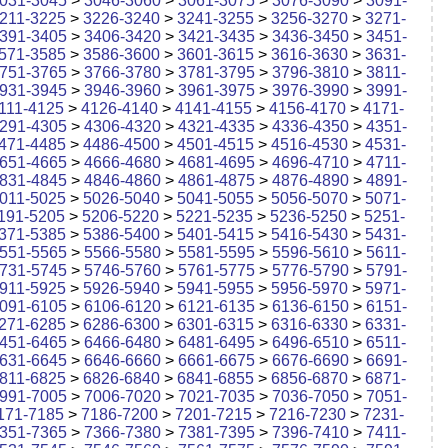
031-3045
>
3046-3060
>
3061-3075
>
3076-3090
>
3091-
211-3225
>
3226-3240
>
3241-3255
>
3256-3270
>
3271-
391-3405
>
3406-3420
>
3421-3435
>
3436-3450
>
3451-
571-3585
>
3586-3600
>
3601-3615
>
3616-3630
>
3631-
751-3765
>
3766-3780
>
3781-3795
>
3796-3810
>
3811-
931-3945
>
3946-3960
>
3961-3975
>
3976-3990
>
3991-
111-4125
>
4126-4140
>
4141-4155
>
4156-4170
>
4171-
291-4305
>
4306-4320
>
4321-4335
>
4336-4350
>
4351-
471-4485
>
4486-4500
>
4501-4515
>
4516-4530
>
4531-
651-4665
>
4666-4680
>
4681-4695
>
4696-4710
>
4711-
831-4845
>
4846-4860
>
4861-4875
>
4876-4890
>
4891-
011-5025
>
5026-5040
>
5041-5055
>
5056-5070
>
5071-
191-5205
>
5206-5220
>
5221-5235
>
5236-5250
>
5251-
371-5385
>
5386-5400
>
5401-5415
>
5416-5430
>
5431-
551-5565
>
5566-5580
>
5581-5595
>
5596-5610
>
5611-
731-5745
>
5746-5760
>
5761-5775
>
5776-5790
>
5791-
911-5925
>
5926-5940
>
5941-5955
>
5956-5970
>
5971-
091-6105
>
6106-6120
>
6121-6135
>
6136-6150
>
6151-
271-6285
>
6286-6300
>
6301-6315
>
6316-6330
>
6331-
451-6465
>
6466-6480
>
6481-6495
>
6496-6510
>
6511-
631-6645
>
6646-6660
>
6661-6675
>
6676-6690
>
6691-
811-6825
>
6826-6840
>
6841-6855
>
6856-6870
>
6871-
991-7005
>
7006-7020
>
7021-7035
>
7036-7050
>
7051-
171-7185
>
7186-7200
>
7201-7215
>
7216-7230
>
7231-
351-7365
>
7366-7380
>
7381-7395
>
7396-7410
>
7411-