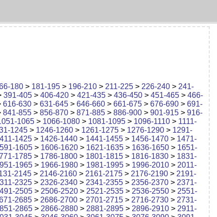
66-180
>
181-195
>
196-210
>
211-225
>
226-240
>
241-
>
391-405
>
406-420
>
421-435
>
436-450
>
451-465
>
466-
>
616-630
>
631-645
>
646-660
>
661-675
>
676-690
>
691-
>
841-855
>
856-870
>
871-885
>
886-900
>
901-915
>
916-
1051-1065
>
1066-1080
>
1081-1095
>
1096-1110
>
1111-
31-1245
>
1246-1260
>
1261-1275
>
1276-1290
>
1291-
411-1425
>
1426-1440
>
1441-1455
>
1456-1470
>
1471-
591-1605
>
1606-1620
>
1621-1635
>
1636-1650
>
1651-
771-1785
>
1786-1800
>
1801-1815
>
1816-1830
>
1831-
951-1965
>
1966-1980
>
1981-1995
>
1996-2010
>
2011-
131-2145
>
2146-2160
>
2161-2175
>
2176-2190
>
2191-
311-2325
>
2326-2340
>
2341-2355
>
2356-2370
>
2371-
491-2505
>
2506-2520
>
2521-2535
>
2536-2550
>
2551-
671-2685
>
2686-2700
>
2701-2715
>
2716-2730
>
2731-
851-2865
>
2866-2880
>
2881-2895
>
2896-2910
>
2911-