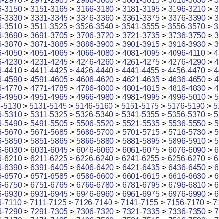
6-2970
>
2971-2985
>
2986-3000
>
3001-3015
>
3016-3030
>
3
6-3150
>
3151-3165
>
3166-3180
>
3181-3195
>
3196-3210
>
3
6-3330
>
3331-3345
>
3346-3360
>
3361-3375
>
3376-3390
>
3
6-3510
>
3511-3525
>
3526-3540
>
3541-3555
>
3556-3570
>
3
6-3690
>
3691-3705
>
3706-3720
>
3721-3735
>
3736-3750
>
3
6-3870
>
3871-3885
>
3886-3900
>
3901-3915
>
3916-3930
>
3
6-4050
>
4051-4065
>
4066-4080
>
4081-4095
>
4096-4110
>
4
6-4230
>
4231-4245
>
4246-4260
>
4261-4275
>
4276-4290
>
4
6-4410
>
4411-4425
>
4426-4440
>
4441-4455
>
4456-4470
>
4
6-4590
>
4591-4605
>
4606-4620
>
4621-4635
>
4636-4650
>
4
6-4770
>
4771-4785
>
4786-4800
>
4801-4815
>
4816-4830
>
4
6-4950
>
4951-4965
>
4966-4980
>
4981-4995
>
4996-5010
>
5
6-5130
>
5131-5145
>
5146-5160
>
5161-5175
>
5176-5190
>
5
6-5310
>
5311-5325
>
5326-5340
>
5341-5355
>
5356-5370
>
5
6-5490
>
5491-5505
>
5506-5520
>
5521-5535
>
5536-5550
>
5
6-5670
>
5671-5685
>
5686-5700
>
5701-5715
>
5716-5730
>
5
6-5850
>
5851-5865
>
5866-5880
>
5881-5895
>
5896-5910
>
5
6-6030
>
6031-6045
>
6046-6060
>
6061-6075
>
6076-6090
>
6
6-6210
>
6211-6225
>
6226-6240
>
6241-6255
>
6256-6270
>
6
6-6390
>
6391-6405
>
6406-6420
>
6421-6435
>
6436-6450
>
6
6-6570
>
6571-6585
>
6586-6600
>
6601-6615
>
6616-6630
>
6
6-6750
>
6751-6765
>
6766-6780
>
6781-6795
>
6796-6810
>
6
6-6930
>
6931-6945
>
6946-6960
>
6961-6975
>
6976-6990
>
6
6-7110
>
7111-7125
>
7126-7140
>
7141-7155
>
7156-7170
>
7
6-7290
>
7291-7305
>
7306-7320
>
7321-7335
>
7336-7350
>
7