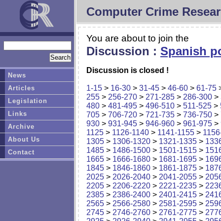
Computer Crime Resear
You are about to join the
Discussion :
Spanish po
Discussion is closed !
News
1-15
>
16-30
>
31-45
>
46-60
>
61-75
Articles
255
>
256-270
>
271-285
>
286-300
>
Legislation
480
>
481-495
>
496-510
>
511-525
>
Links
705
>
706-720
>
721-735
>
736-750
>
930
>
931-945
>
946-960
>
961-975
>
Archive
1125
>
1126-1140
>
1141-1155
>
1156
About Us
1305
>
1306-1320
>
1321-1335
>
133
1485
>
1486-1500
>
1501-1515
>
151
Contact
1665
>
1666-1680
>
1681-1695
>
169
1845
>
1846-1860
>
1861-1875
>
187
2025
>
2026-2040
>
2041-2055
>
205
2205
>
2206-2220
>
2221-2235
>
223
2385
>
2386-2400
>
2401-2415
>
241
2565
>
2566-2580
>
2581-2595
>
259
2745
>
2746-2760
>
2761-2775
>
277