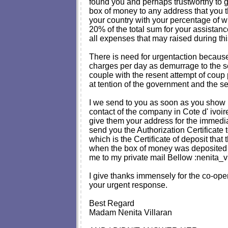
found you and perhaps trustworthy to giv
box of money to any address that you t
your country with your percentage of w
20% of the total sum for your assistan
all expenses that may raised during thi
There is need for urgentaction becaus
charges per day as demurrage to the 
couple with the resent attempt of coup p
at tention of the government and the s
I we send to you as soon as you show in
contact of the company in Cote d' ivoir
give them your address for the immediat
send you the Authorization Certificate 
which is the Certificate of deposit tha
when the box of money was deposited 
me to my private mail Bellow :
nenita_v
I give thanks immensely for the co-oper
your urgent response.
Best Regard
Madam Nenita Villaran