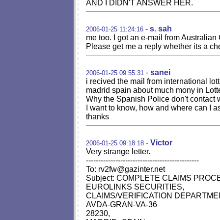
AND I DIDN'T ANSWER HER.
-
s. sah
2006-01-25 11:24:16
me too. I got an e-mail from Australian
Please get me a reply whether its a che
-
sanei
2006-01-25 09:55:31
i recived the mail from international lot
madrid spain about much mony in Lotte
Why the Spanish Police don't contact wi
I want to know, how and where can I a
thanks
-
Victor
2006-01-25 09:18:18
Very strange letter.
----------------------------------------------
To:
rv2fw@gazinter.net
Subject: COMPLETE CLAIMS PRO
EUROLINKS SECURITIES,
CLAIMS/VERIFICATION DEPARTME
AVDA-GRAN-VA-36
28230,