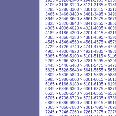
2925
>
2926-2940
>
2941-2955
>
295
3105
>
3106-3120
>
3121-3135
>
313
3285
>
3286-3300
>
3301-3315
>
331
3465
>
3466-3480
>
3481-3495
>
349
3645
>
3646-3660
>
3661-3675
>
367
3825
>
3826-3840
>
3841-3855
>
385
4005
>
4006-4020
>
4021-4035
>
403
4185
>
4186-4200
>
4201-4215
>
421
4365
>
4366-4380
>
4381-4395
>
439
4545
>
4546-4560
>
4561-4575
>
457
4725
>
4726-4740
>
4741-4755
>
475
4905
>
4906-4920
>
4921-4935
>
493
5085
>
5086-5100
>
5101-5115
>
511
5265
>
5266-5280
>
5281-5295
>
529
5445
>
5446-5460
>
5461-5475
>
547
5625
>
5626-5640
>
5641-5655
>
565
5805
>
5806-5820
>
5821-5835
>
583
5985
>
5986-6000
>
6001-6015
>
601
6165
>
6166-6180
>
6181-6195
>
619
6345
>
6346-6360
>
6361-6375
>
637
6525
>
6526-6540
>
6541-6555
>
655
6705
>
6706-6720
>
6721-6735
>
673
6885
>
6886-6900
>
6901-6915
>
691
7065
>
7066-7080
>
7081-7095
>
709
7245
>
7246-7260
>
7261-7275
>
727