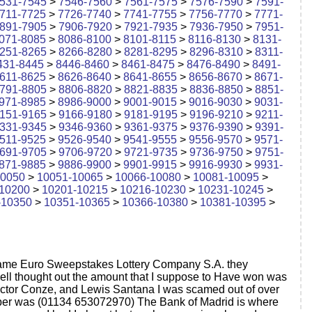
531-7545
>
7546-7560
>
7561-7575
>
7576-7590
>
7591-
711-7725
>
7726-7740
>
7741-7755
>
7756-7770
>
7771-
891-7905
>
7906-7920
>
7921-7935
>
7936-7950
>
7951-
071-8085
>
8086-8100
>
8101-8115
>
8116-8130
>
8131-
251-8265
>
8266-8280
>
8281-8295
>
8296-8310
>
8311-
431-8445
>
8446-8460
>
8461-8475
>
8476-8490
>
8491-
611-8625
>
8626-8640
>
8641-8655
>
8656-8670
>
8671-
791-8805
>
8806-8820
>
8821-8835
>
8836-8850
>
8851-
971-8985
>
8986-9000
>
9001-9015
>
9016-9030
>
9031-
151-9165
>
9166-9180
>
9181-9195
>
9196-9210
>
9211-
331-9345
>
9346-9360
>
9361-9375
>
9376-9390
>
9391-
511-9525
>
9526-9540
>
9541-9555
>
9556-9570
>
9571-
691-9705
>
9706-9720
>
9721-9735
>
9736-9750
>
9751-
871-9885
>
9886-9900
>
9901-9915
>
9916-9930
>
9931-
10050
>
10051-10065
>
10066-10080
>
10081-10095
>
10200
>
10201-10215
>
10216-10230
>
10231-10245
>
-10350
>
10351-10365
>
10366-10380
>
10381-10395
>
name Euro Sweepstakes Lottery Company S.A. they
ell thought out the amount that I suppose to Have won was
tor Conze, and Lewis Santana I was scamed out of over
ber was (01134 653072970) The Bank of Madrid is where