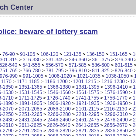
ch Center
lice: beware of lottery scam
>
76-90
>
91-105
>
106-120
>
121-135
>
136-150
>
151-165
>
1
301-315
>
316-330
>
331-345
>
346-360
>
361-375
>
376-390
526-540
>
541-555
>
556-570
>
571-585
>
586-600
>
601-615
751-765
>
766-780
>
781-795
>
796-810
>
811-825
>
826-840
976-990
>
991-1005
>
1006-1020
>
1021-1035
>
1036-1050
>
-1170
>
1171-1185
>
1186-1200
>
1201-1215
>
1216-1230
>
12
6-1350
>
1351-1365
>
1366-1380
>
1381-1395
>
1396-1410
>
1
6-1530
>
1531-1545
>
1546-1560
>
1561-1575
>
1576-1590
>
1
6-1710
>
1711-1725
>
1726-1740
>
1741-1755
>
1756-1770
>
1
6-1890
>
1891-1905
>
1906-1920
>
1921-1935
>
1936-1950
>
1
6-2070
>
2071-2085
>
2086-2100
>
2101-2115
>
2116-2130
>
2
6-2250
>
2251-2265
>
2266-2280
>
2281-2295
>
2296-2310
>
2
6-2430
>
2431-2445
>
2446-2460
>
2461-2475
>
2476-2490
>
2
6-2610
>
2611-2625
>
2626-2640
>
2641-2655
>
2656-2670
>
2
6-2790
>
2791-2805
>
2806-2820
>
2821-2835
>
2836-2850
>
2