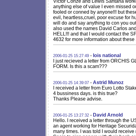
Victor Conze and Lewis Santana worked!
anything else of value I even missed o
fooled or conned by anyone!!! but the
evil, heartless,cruel, poor excuse for 
will do and say anything to con you 
also used the names David Carlos and M
HELL!!! and that I would contact the 
4632 for more information about these 
-
lois national
2006-01-25 15:27:49
I just recieved a letter from ORCHI
FORM. Is this a scam???
-
Astrid Munoz
2006-01-25 14:39:07
I received a letter from Euro Lotto Sta
4 bussiness days. is this true?
Thanks Please advise.
-
David Arnold
2006-01-25 13:27:32
Hello. I received a letter through the 
an agent working for Heritage Securi
many times. I was told I would receive