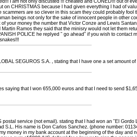
!! I am not only discusted !!! cheated and CONED!!! out of eve
ut on CHRISTMAS because I had given everything I had of value 
se scammers are so clever in this scam they could probably fo
human beings not only for the sake of innocent people in other co
out of your money the number that Victor Conze and Lewis Sant
artin Ramos they said that the minisry would not let them retu
SPANISH POLICE he replyed " go ahead" if you wish to contact
snakes!!!
S GLOBAL SEGUROS S.A. , stating that I have one a set amou
kes saying that I won 655,000 euros and that I need to send $1,6
US postal service (not email). stating that I had won an "El Gord
dad S.L. His name is Don Carlos Sanchez. (phone number: 0113
 my money in my bank account at the beginning of the day and n