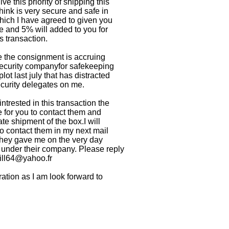
e this priority of shipping this
hink is very secure and safe in
hich I have agreed to given you
ce and 5% will added to you for
s transaction.
e the consignment is accruing
security companyfor safekeeping
lot last july that has distracted
ecurity delegates on me.
trested in this transaction the
e for you to contact them and
e shipment of the box.I will
to contact them in my next mail
t they gave me on the very day
under their company. Please reply
ill64@yahoo.fr
ation as I am look forward to