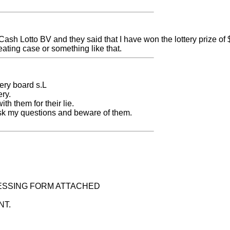
 Cash Lotto BV and they said that I have won the lottery prize of
ating case or something like that.
tery board s.L
ry.
th them for their lie.
sk my questions and beware of them.
CESSING FORM ATTACHED
NT.