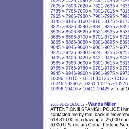
7425
>
7426-7440
>
7441-7455
>
745
7605
>
7606-7620
>
7621-7635
>
763
7785
>
7786-7800
>
7801-7815
>
781
7965
>
7966-7980
>
7981-7995
>
799
8145
>
8146-8160
>
8161-8175
>
817
8325
>
8326-8340
>
8341-8355
>
835
8505
>
8506-8520
>
8521-8535
>
853
8685
>
8686-8700
>
8701-8715
>
871
8865
>
8866-8880
>
8881-8895
>
889
9045
>
9046-9060
>
9061-9075
>
907
9225
>
9226-9240
>
9241-9255
>
925
9405
>
9406-9420
>
9421-9435
>
943
9585
>
9586-9600
>
9601-9615
>
961
9765
>
9766-9780
>
9781-9795
>
979
9945
>
9946-9960
>
9961-9975
>
997
10096-10110
>
10111-10125
>
10126-
10246-10260
>
10261-10275
>
10276
10396-10410
>
10411-10425
> Total
1
-
Wanda Miller
2006-01-25 16:56:32
ATTENTION!!! SPANISH POLICE I have 
contacted me by mail back in November
618,810.00 in a drawing of 25,000 na
6,000 U.S. dollars Global Fortune S