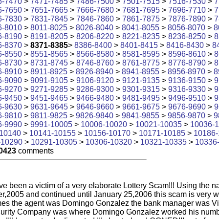
6-7470
>
7471-7485
>
7486-7500
>
7501-7515
>
7516-7530
>
7
6-7650
>
7651-7665
>
7666-7680
>
7681-7695
>
7696-7710
>
7
6-7830
>
7831-7845
>
7846-7860
>
7861-7875
>
7876-7890
>
7
6-8010
>
8011-8025
>
8026-8040
>
8041-8055
>
8056-8070
>
8
6-8190
>
8191-8205
>
8206-8220
>
8221-8235
>
8236-8250
>
8
6-8370
>
8371-8385
>
8386-8400
>
8401-8415
>
8416-8430
>
8
6-8550
>
8551-8565
>
8566-8580
>
8581-8595
>
8596-8610
>
8
6-8730
>
8731-8745
>
8746-8760
>
8761-8775
>
8776-8790
>
8
6-8910
>
8911-8925
>
8926-8940
>
8941-8955
>
8956-8970
>
8
6-9090
>
9091-9105
>
9106-9120
>
9121-9135
>
9136-9150
>
9
6-9270
>
9271-9285
>
9286-9300
>
9301-9315
>
9316-9330
>
9
6-9450
>
9451-9465
>
9466-9480
>
9481-9495
>
9496-9510
>
9
6-9630
>
9631-9645
>
9646-9660
>
9661-9675
>
9676-9690
>
9
6-9810
>
9811-9825
>
9826-9840
>
9841-9855
>
9856-9870
>
9
6-9990
>
9991-10005
>
10006-10020
>
10021-10035
>
10036-
10140
>
10141-10155
>
10156-10170
>
10171-10185
>
10186-
-10290
>
10291-10305
>
10306-10320
>
10321-10335
>
10336
0423
comments
been a victim of a very elaborate Lottery Scam!!! Using the 
,2005 and continued until January 25,2006 this scam is very w
mes the agent was Domingo Gonzalez the bank manager was Vic
ercurity Company was where Domingo Gonzalez worked his num