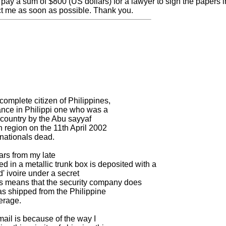
pay a sum of $800 (US dollars) for a lawyer to sign the papers in 
act me as soon as possible. Thank you.
omplete citizen of Philippines,
nance in Philippi one who was a
he country by the Abu sayyaf
 region on the 11th April 2002
 nationals dead.
lars from my late
 in a metallic trunk box is deposited with a
' ivoire under a secret
his means that the security company does
as shipped from the Philippine
erage.
ail is because of the way I