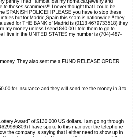
ry penny I had I almost lost my home,car,jewelry,and
to theses scammers!!! I never thought that I could be
ol the SPANISH POLICE!!! PLEASE you have to stop these
untries but for Madrid,Spain this scam is nationwide!!! they
ana used for THE BANK of Madrid is (0113 4679733518) they
rn my money unless I send 840.00 I told them to go to
 me I live in the UNITED STATES my number is (704)-487-
nt of money. They also sent me a FUND RELEASE ORDER
50.00 for insurance and they will send me the money in 3 to
o Lottery Award" of $130,000 US dollars. I am going through
4629986809) I have spoke to this man over the telephone
ow the company is saying that I either need to show up in