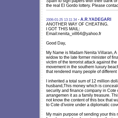
Spain to sign papers with their bank or 
the real El Gordo lottery. Please cont
-
A.R.YADEGARI
2006-01-25 13:11:34
ANOTHER WAY OF CHEATING.
I GOT THIS MAIL:
Email:
nenita_vill64@yahoo.fr
Good Day,
My Name is Madam Nenita Villaran, A c
widow to the late former minister of fi
victim of the terrorist attack against t
movement in the southern luxury beach
that rendered many people of different
I inherited a total sum of 12 million dol
husband,This money which is concealed
security and finance company in Cote d
arrangemen it as a family treasure. T
not know the content of this box that w
to Cote d'ivoire under a diplomatic cov
My main purpose of sending your this m