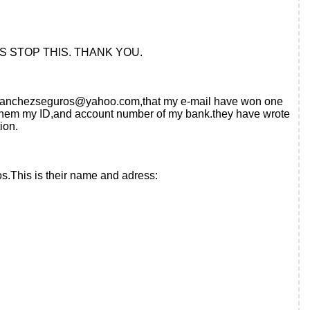
S STOP THIS. THANK YOU.
anchezseguros@yahoo.com
,that my e-mail have won one
 them my ID,and account number of my bank.they have wrote
ion.
os.This is their name and adress: