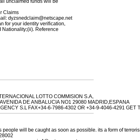
 all unclaimed funds will be
ur Claims
ail:
dyzsnedclaim@netscape.net
or your identity verification,
d Nationality;(ii). Reference
TERNACIONAL LOTTO COMMISION S.A,
AVENIDA DE ANBALUCIA NO1 29080 MADRID,ESPANA
NCY S.L FAX+34-6-7986-4302 OR +34-9-4046-4291 GET
his people will be caught as soon as possible. its a form of terror
 28002