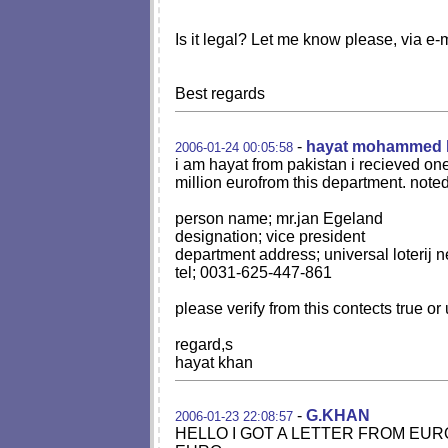
Is it legal? Let me know please, via e-
Best regards
-
hayat mohammed 
2006-01-24 00:05:58
i am hayat from pakistan i recieved on
million eurofrom this department. noted
person name; mr.jan Egeland
designation; vice president
department address; universal loterij 
tel; 0031-625-447-861
please verify from this contects true or
regard,s
hayat khan
-
G.KHAN
2006-01-23 22:08:57
HELLO I GOT A LETTER FROM EUR