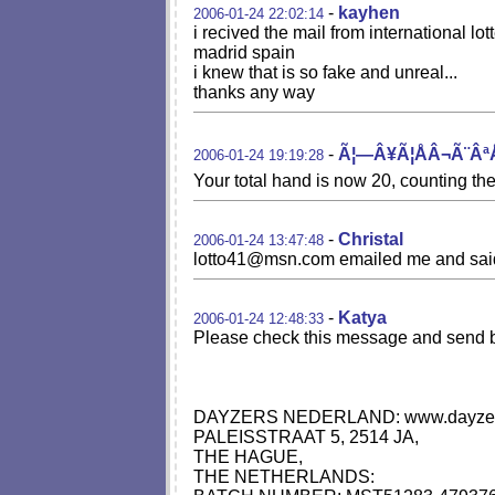
-
kayhen
2006-01-24 22:02:14
i recived the mail from international lot
madrid spain
i knew that is so fake and unreal...
thanks any way
-
Ã¦—Â¥Ã¦ÅÂ¬Ã¨ÂªÅ
2006-01-24 19:19:28
Your total hand is now 20, counting
-
Christal
2006-01-24 13:47:48
lotto41@msn.com
emailed me and said 
-
Katya
2006-01-24 12:48:33
Please check this message and send b
DAYZERS NEDERLAND: www.dayzer
PALEISSTRAAT 5, 2514 JA,
THE HAGUE,
THE NETHERLANDS: