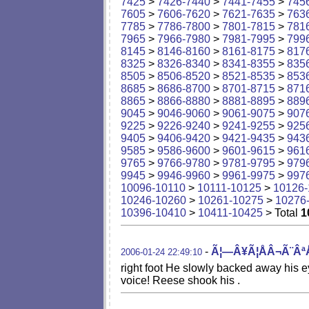
7425
>
7426-7440
>
7441-7455
>
745
7605
>
7606-7620
>
7621-7635
>
763
7785
>
7786-7800
>
7801-7815
>
781
7965
>
7966-7980
>
7981-7995
>
799
8145
>
8146-8160
>
8161-8175
>
817
8325
>
8326-8340
>
8341-8355
>
835
8505
>
8506-8520
>
8521-8535
>
853
8685
>
8686-8700
>
8701-8715
>
871
8865
>
8866-8880
>
8881-8895
>
889
9045
>
9046-9060
>
9061-9075
>
907
9225
>
9226-9240
>
9241-9255
>
925
9405
>
9406-9420
>
9421-9435
>
943
9585
>
9586-9600
>
9601-9615
>
961
9765
>
9766-9780
>
9781-9795
>
979
9945
>
9946-9960
>
9961-9975
>
997
10096-10110
>
10111-10125
>
10126-
10246-10260
>
10261-10275
>
10276
10396-10410
>
10411-10425
> Total
1
-
Ã¦—Â¥Ã¦ÅÂ¬Ã¨ÂªÅ
2006-01-24 22:49:10
right foot He slowly backed away hi
voice! Reese shook his .