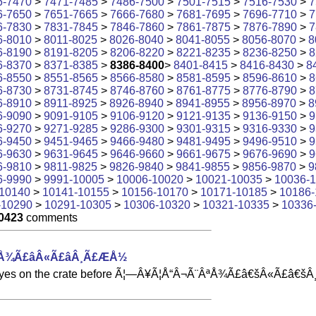
6-7470
>
7471-7485
>
7486-7500
>
7501-7515
>
7516-7530
>
7
6-7650
>
7651-7665
>
7666-7680
>
7681-7695
>
7696-7710
>
7
6-7830
>
7831-7845
>
7846-7860
>
7861-7875
>
7876-7890
>
7
6-8010
>
8011-8025
>
8026-8040
>
8041-8055
>
8056-8070
>
8
6-8190
>
8191-8205
>
8206-8220
>
8221-8235
>
8236-8250
>
8
6-8370
>
8371-8385
>
8386-8400
>
8401-8415
>
8416-8430
>
8
6-8550
>
8551-8565
>
8566-8580
>
8581-8595
>
8596-8610
>
8
6-8730
>
8731-8745
>
8746-8760
>
8761-8775
>
8776-8790
>
8
6-8910
>
8911-8925
>
8926-8940
>
8941-8955
>
8956-8970
>
8
6-9090
>
9091-9105
>
9106-9120
>
9121-9135
>
9136-9150
>
9
6-9270
>
9271-9285
>
9286-9300
>
9301-9315
>
9316-9330
>
9
6-9450
>
9451-9465
>
9466-9480
>
9481-9495
>
9496-9510
>
9
6-9630
>
9631-9645
>
9646-9660
>
9661-9675
>
9676-9690
>
9
6-9810
>
9811-9825
>
9826-9840
>
9841-9855
>
9856-9870
>
9
6-9990
>
9991-10005
>
10006-10020
>
10021-10035
>
10036-
10140
>
10141-10155
>
10156-10170
>
10171-10185
>
10186-
-10290
>
10291-10305
>
10306-10320
>
10321-10335
>
10336
0423
comments
¾Ã£âÂ«Ã£âÂ¸Ã£ÆÅ½
s eyes on the crate before Ã¦—Â¥Ã¦Å“Â¬Ã¨ÂªÅ¾Ã£â€šÂ«Ã£â€šÂ¸Ã