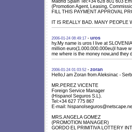
Madrid Spain Tel:+34 628 801 603 Em
(Promotion Agent, Leasing, Commission
FILL THIS PAYMENT APPROVAL PR
IT IS REALLY BAD. MANY PEOPLE 
-
uros
2006-01-24 08:49:17
hy.My name is uros I live at SLOVE
million euro(1.000.000.000eu)I have 
me where is the money now,and they did 
-
zoran
2006-01-24 01:03:52
Hello,I am Zoran from Aleksinac - Serb
MR.PEREZ VICENTE
Foreign Service Manager
(Hispanol Seguros S.L).
Tel:+34 627 775 867
E-mail:
hispanolseguros@netscape.ne
MRS.ANGELA GOMEZ
(PROMOTION MANAGER)
GORDO EL PRIMITIVA LOTTERY I