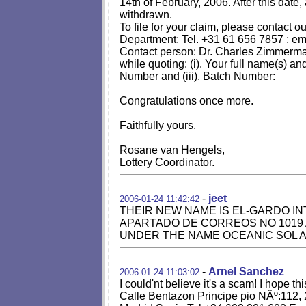
14th of February, 2006. After this date,
withdrawn.
To file for your claim, please contact o
Department: Tel. +31 61 656 7857 ; em
Contact person: Dr. Charles Zimmerman f
while quoting: (i). Your full name(s) an
Number and (iii). Batch Number:
Congratulations once more.
Faithfully yours,
Rosane van Hengels,
Lottery Coordinator.
-
jeet
2006-01-24 11:42:42
THEIR NEW NAME IS EL-GARDO IN
APARTADO DE CORREOS NO 1019 
UNDER THE NAME OCEANIC SOL AGE
-
Arnel Sanchez
2006-01-24 11:03:02
I could'nt believe it's a scam! I hope t
Calle Bentazon Principe pio NÂº:112,