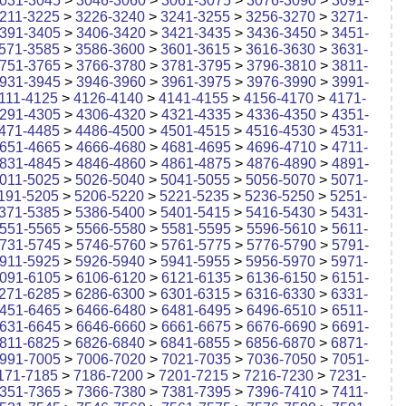
031-3045
>
3046-3060
>
3061-3075
>
3076-3090
>
3091-
211-3225
>
3226-3240
>
3241-3255
>
3256-3270
>
3271-
391-3405
>
3406-3420
>
3421-3435
>
3436-3450
>
3451-
571-3585
>
3586-3600
>
3601-3615
>
3616-3630
>
3631-
751-3765
>
3766-3780
>
3781-3795
>
3796-3810
>
3811-
931-3945
>
3946-3960
>
3961-3975
>
3976-3990
>
3991-
111-4125
>
4126-4140
>
4141-4155
>
4156-4170
>
4171-
291-4305
>
4306-4320
>
4321-4335
>
4336-4350
>
4351-
471-4485
>
4486-4500
>
4501-4515
>
4516-4530
>
4531-
651-4665
>
4666-4680
>
4681-4695
>
4696-4710
>
4711-
831-4845
>
4846-4860
>
4861-4875
>
4876-4890
>
4891-
011-5025
>
5026-5040
>
5041-5055
>
5056-5070
>
5071-
191-5205
>
5206-5220
>
5221-5235
>
5236-5250
>
5251-
371-5385
>
5386-5400
>
5401-5415
>
5416-5430
>
5431-
551-5565
>
5566-5580
>
5581-5595
>
5596-5610
>
5611-
731-5745
>
5746-5760
>
5761-5775
>
5776-5790
>
5791-
911-5925
>
5926-5940
>
5941-5955
>
5956-5970
>
5971-
091-6105
>
6106-6120
>
6121-6135
>
6136-6150
>
6151-
271-6285
>
6286-6300
>
6301-6315
>
6316-6330
>
6331-
451-6465
>
6466-6480
>
6481-6495
>
6496-6510
>
6511-
631-6645
>
6646-6660
>
6661-6675
>
6676-6690
>
6691-
811-6825
>
6826-6840
>
6841-6855
>
6856-6870
>
6871-
991-7005
>
7006-7020
>
7021-7035
>
7036-7050
>
7051-
171-7185
>
7186-7200
>
7201-7215
>
7216-7230
>
7231-
351-7365
>
7366-7380
>
7381-7395
>
7396-7410
>
7411-