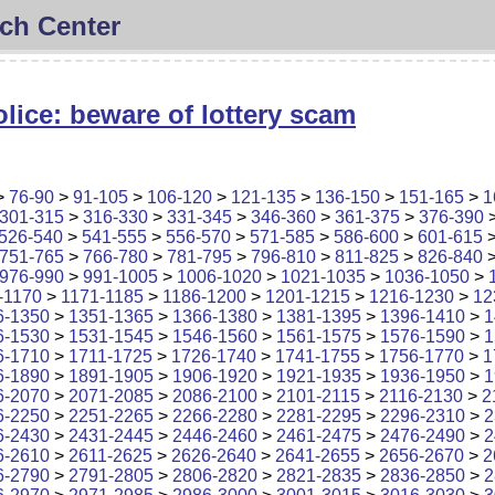
ch Center
lice: beware of lottery scam
>
76-90
>
91-105
>
106-120
>
121-135
>
136-150
>
151-165
>
1
301-315
>
316-330
>
331-345
>
346-360
>
361-375
>
376-390
526-540
>
541-555
>
556-570
>
571-585
>
586-600
>
601-615
751-765
>
766-780
>
781-795
>
796-810
>
811-825
>
826-840
976-990
>
991-1005
>
1006-1020
>
1021-1035
>
1036-1050
>
-1170
>
1171-1185
>
1186-1200
>
1201-1215
>
1216-1230
>
12
6-1350
>
1351-1365
>
1366-1380
>
1381-1395
>
1396-1410
>
1
6-1530
>
1531-1545
>
1546-1560
>
1561-1575
>
1576-1590
>
1
6-1710
>
1711-1725
>
1726-1740
>
1741-1755
>
1756-1770
>
1
6-1890
>
1891-1905
>
1906-1920
>
1921-1935
>
1936-1950
>
1
6-2070
>
2071-2085
>
2086-2100
>
2101-2115
>
2116-2130
>
2
6-2250
>
2251-2265
>
2266-2280
>
2281-2295
>
2296-2310
>
2
6-2430
>
2431-2445
>
2446-2460
>
2461-2475
>
2476-2490
>
2
6-2610
>
2611-2625
>
2626-2640
>
2641-2655
>
2656-2670
>
2
6-2790
>
2791-2805
>
2806-2820
>
2821-2835
>
2836-2850
>
2