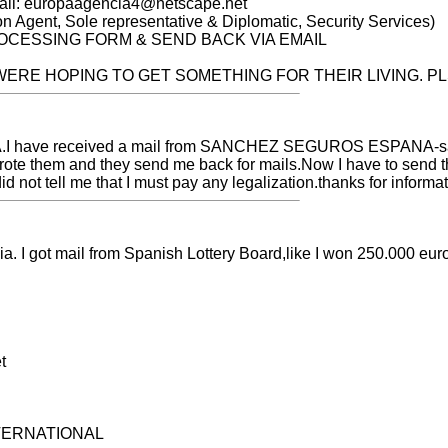
ail:
europaagencia4@netscape.net
 Agent, Sole representative & Diplomatic, Security Services)
OCESSING FORM & SEND BACK VIA EMAIL
WERE HOPING TO GET SOMETHING FOR THEIR LIVING. PL
NIA.I have received a mail from SANCHEZ SEGUROS
ESPANA-s
wrote them and they send me back for mails.Now I have to send
not tell me that I must pay any legalization.thanks for informat
ia. I got mail from Spanish Lottery Board,like I won 250.000 eur
t
NTERNATIONAL