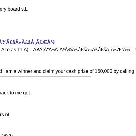
tery board s.L
¾Ã£âÂ«Ã£âÂ¸Ã£ÆÅ½
 the Ace as 11 Ã¦—Â¥Ã¦Å“Â¬Ã¨ÂªÅ¾Ã£â€šÂ«Ã£â€šÂ¸Ã£Æ’Å½ Then
I am a winner and claim your cash prize of 160,000 by calling 
ack to me get:
s.nl