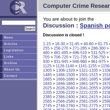
Computer Crime Resear
You are about to join the
Discussion :
Spanish po
Discussion is closed !
News
1-15
>
16-30
>
31-45
>
46-60
>
61-75
Articles
255
>
256-270
>
271-285
>
286-300
>
Legislation
480
>
481-495
>
496-510
>
511-525
>
Links
705
>
706-720
>
721-735
>
736-750
>
930
>
931-945
>
946-960
>
961-975
>
Archive
1125
>
1126-1140
>
1141-1155
>
1156
About Us
1305
>
1306-1320
>
1321-1335
>
133
1485
>
1486-1500
>
1501-1515
>
151
Contact
1665
>
1666-1680
>
1681-1695
>
169
1845
>
1846-1860
>
1861-1875
>
187
2025
>
2026-2040
>
2041-2055
>
205
2205
>
2206-2220
>
2221-2235
>
223
2385
>
2386-2400
>
2401-2415
>
241
2565
>
2566-2580
>
2581-2595
>
259
2745
>
2746-2760
>
2761-2775
>
277