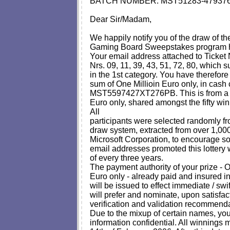
BATCH NUMBER: MST51283-479376
Dear Sir/Madam,
We happily notify you of the draw of th
Gaming Board Sweepstakes program he
Your email address attached to Ticke
Nrs. 09, 11, 39, 43, 51, 72, 80, which 
in the 1st category. You have therefore
sum of One Millioin Euro only, in cash 
MST5597427XT276PB. This is from a tot
Euro only, shared amongst the fifty win
All
participants were selected randomly fr
draw system, extracted from over 1,000 
Microsoft Corporation, to encourage s
email addresses promoted this lottery w
of every three years.
The payment authority of your prize - O
Euro only - already paid and insured 
will be issued to effect immediate / swi
will prefer and nominate, upon satisfact
verification and validation recommend
Due to the mixup of certain names, yo
information confidential. All winnings 