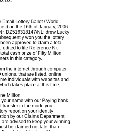
2/DZ:
e Email Lottery Ballot / World
ld on the 16th of January, 2006.
t Nr. DZ516318147/NL: drew Lucky
subsequently won you the lottery
 been approved to claim a total
credited to file Reference Nr.
al cash prize of Fifty Million
ners in this category.
om the internet through computer
unions, that are listed, online.
ome individuals with websites and
hich takes place at this time,
ne Million
in your name with our Paying bank
ft transfer in the mode you
ory report on your identity
ation by our Claims Department.
u are advised to keep your winning
must be claimed not later than