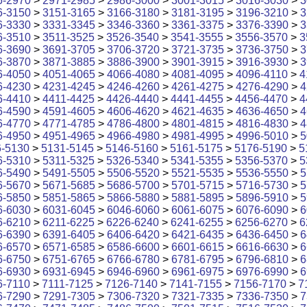
6-2970
>
2971-2985
>
2986-3000
>
3001-3015
>
3016-3030
>
3
6-3150
>
3151-3165
>
3166-3180
>
3181-3195
>
3196-3210
>
3
6-3330
>
3331-3345
>
3346-3360
>
3361-3375
>
3376-3390
>
3
6-3510
>
3511-3525
>
3526-3540
>
3541-3555
>
3556-3570
>
3
6-3690
>
3691-3705
>
3706-3720
>
3721-3735
>
3736-3750
>
3
6-3870
>
3871-3885
>
3886-3900
>
3901-3915
>
3916-3930
>
3
6-4050
>
4051-4065
>
4066-4080
>
4081-4095
>
4096-4110
>
4
6-4230
>
4231-4245
>
4246-4260
>
4261-4275
>
4276-4290
>
4
6-4410
>
4411-4425
>
4426-4440
>
4441-4455
>
4456-4470
>
4
6-4590
>
4591-4605
>
4606-4620
>
4621-4635
>
4636-4650
>
4
6-4770
>
4771-4785
>
4786-4800
>
4801-4815
>
4816-4830
>
4
6-4950
>
4951-4965
>
4966-4980
>
4981-4995
>
4996-5010
>
5
6-5130
>
5131-5145
>
5146-5160
>
5161-5175
>
5176-5190
>
5
6-5310
>
5311-5325
>
5326-5340
>
5341-5355
>
5356-5370
>
5
6-5490
>
5491-5505
>
5506-5520
>
5521-5535
>
5536-5550
>
5
6-5670
>
5671-5685
>
5686-5700
>
5701-5715
>
5716-5730
>
5
6-5850
>
5851-5865
>
5866-5880
>
5881-5895
>
5896-5910
>
5
6-6030
>
6031-6045
>
6046-6060
>
6061-6075
>
6076-6090
>
6
6-6210
>
6211-6225
>
6226-6240
>
6241-6255
>
6256-6270
>
6
6-6390
>
6391-6405
>
6406-6420
>
6421-6435
>
6436-6450
>
6
6-6570
>
6571-6585
>
6586-6600
>
6601-6615
>
6616-6630
>
6
6-6750
>
6751-6765
>
6766-6780
>
6781-6795
>
6796-6810
>
6
6-6930
>
6931-6945
>
6946-6960
>
6961-6975
>
6976-6990
>
6
6-7110
>
7111-7125
>
7126-7140
>
7141-7155
>
7156-7170
>
7
6-7290
>
7291-7305
>
7306-7320
>
7321-7335
>
7336-7350
>
7