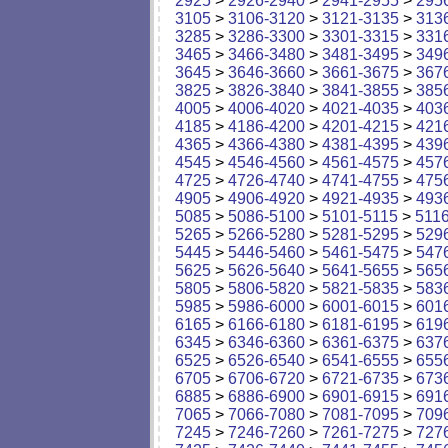
2925
>
2926-2940
>
2941-2955
>
295
3105
>
3106-3120
>
3121-3135
>
313
3285
>
3286-3300
>
3301-3315
>
331
3465
>
3466-3480
>
3481-3495
>
349
3645
>
3646-3660
>
3661-3675
>
367
3825
>
3826-3840
>
3841-3855
>
385
4005
>
4006-4020
>
4021-4035
>
403
4185
>
4186-4200
>
4201-4215
>
421
4365
>
4366-4380
>
4381-4395
>
439
4545
>
4546-4560
>
4561-4575
>
457
4725
>
4726-4740
>
4741-4755
>
475
4905
>
4906-4920
>
4921-4935
>
493
5085
>
5086-5100
>
5101-5115
>
511
5265
>
5266-5280
>
5281-5295
>
529
5445
>
5446-5460
>
5461-5475
>
547
5625
>
5626-5640
>
5641-5655
>
565
5805
>
5806-5820
>
5821-5835
>
583
5985
>
5986-6000
>
6001-6015
>
601
6165
>
6166-6180
>
6181-6195
>
619
6345
>
6346-6360
>
6361-6375
>
637
6525
>
6526-6540
>
6541-6555
>
655
6705
>
6706-6720
>
6721-6735
>
673
6885
>
6886-6900
>
6901-6915
>
691
7065
>
7066-7080
>
7081-7095
>
709
7245
>
7246-7260
>
7261-7275
>
727