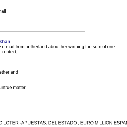
mail
khan
e e-mail from netherland about her winning the sum of one
 contect;
netherland
 untrue matter
O LOTER -APUESTAS. DEL ESTADO , EURO MILLION ESPA