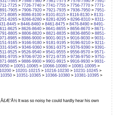
531-7545
>
7546-7560
>
7561-7575
>
7576-7590
>
7591-
711-7725
>
7726-7740
>
7741-7755
>
7756-7770
>
7771-
891-7905
>
7906-7920
>
7921-7935
>
7936-7950
>
7951-
071-8085
>
8086-8100
>
8101-8115
>
8116-8130
>
8131-
251-8265
>
8266-8280
>
8281-8295
>
8296-8310
>
8311-
431-8445
>
8446-8460
>
8461-8475
>
8476-8490
>
8491-
611-8625
>
8626-8640
>
8641-8655
>
8656-8670
>
8671-
791-8805
>
8806-8820
>
8821-8835
>
8836-8850
>
8851-
971-8985
>
8986-9000
>
9001-9015
>
9016-9030
>
9031-
151-9165
>
9166-9180
>
9181-9195
>
9196-9210
>
9211-
331-9345
>
9346-9360
>
9361-9375
>
9376-9390
>
9391-
511-9525
>
9526-9540
>
9541-9555
>
9556-9570
>
9571-
691-9705
>
9706-9720
>
9721-9735
>
9736-9750
>
9751-
871-9885
>
9886-9900
>
9901-9915
>
9916-9930
>
9931-
10050
>
10051-10065
>
10066-10080
>
10081-10095
>
10200
>
10201-10215
>
10216-10230
>
10231-10245
>
-10350
>
10351-10365
>
10366-10380
>
10381-10395
>
£Æ’Å½ It was so noisy he could hardly hear his own