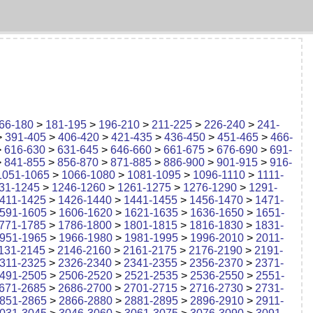
66-180
>
181-195
>
196-210
>
211-225
>
226-240
>
241-
>
391-405
>
406-420
>
421-435
>
436-450
>
451-465
>
466-
>
616-630
>
631-645
>
646-660
>
661-675
>
676-690
>
691-
>
841-855
>
856-870
>
871-885
>
886-900
>
901-915
>
916-
1051-1065
>
1066-1080
>
1081-1095
>
1096-1110
>
1111-
31-1245
>
1246-1260
>
1261-1275
>
1276-1290
>
1291-
411-1425
>
1426-1440
>
1441-1455
>
1456-1470
>
1471-
591-1605
>
1606-1620
>
1621-1635
>
1636-1650
>
1651-
771-1785
>
1786-1800
>
1801-1815
>
1816-1830
>
1831-
951-1965
>
1966-1980
>
1981-1995
>
1996-2010
>
2011-
131-2145
>
2146-2160
>
2161-2175
>
2176-2190
>
2191-
311-2325
>
2326-2340
>
2341-2355
>
2356-2370
>
2371-
491-2505
>
2506-2520
>
2521-2535
>
2536-2550
>
2551-
671-2685
>
2686-2700
>
2701-2715
>
2716-2730
>
2731-
851-2865
>
2866-2880
>
2881-2895
>
2896-2910
>
2911-