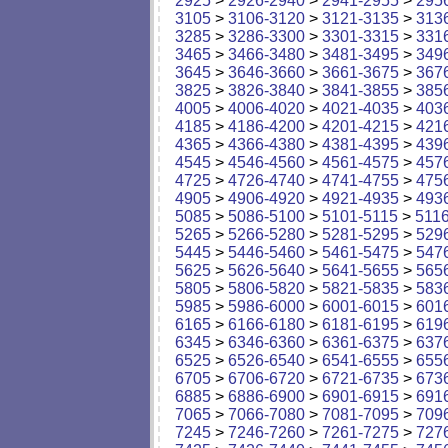
2925
>
2926-2940
>
2941-2955
>
295
3105
>
3106-3120
>
3121-3135
>
313
3285
>
3286-3300
>
3301-3315
>
331
3465
>
3466-3480
>
3481-3495
>
349
3645
>
3646-3660
>
3661-3675
>
367
3825
>
3826-3840
>
3841-3855
>
385
4005
>
4006-4020
>
4021-4035
>
403
4185
>
4186-4200
>
4201-4215
>
421
4365
>
4366-4380
>
4381-4395
>
439
4545
>
4546-4560
>
4561-4575
>
457
4725
>
4726-4740
>
4741-4755
>
475
4905
>
4906-4920
>
4921-4935
>
493
5085
>
5086-5100
>
5101-5115
>
511
5265
>
5266-5280
>
5281-5295
>
529
5445
>
5446-5460
>
5461-5475
>
547
5625
>
5626-5640
>
5641-5655
>
565
5805
>
5806-5820
>
5821-5835
>
583
5985
>
5986-6000
>
6001-6015
>
601
6165
>
6166-6180
>
6181-6195
>
619
6345
>
6346-6360
>
6361-6375
>
637
6525
>
6526-6540
>
6541-6555
>
655
6705
>
6706-6720
>
6721-6735
>
673
6885
>
6886-6900
>
6901-6915
>
691
7065
>
7066-7080
>
7081-7095
>
709
7245
>
7246-7260
>
7261-7275
>
727