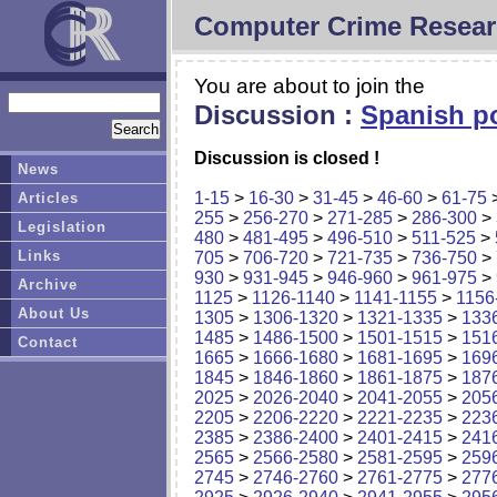
Computer Crime Resear
You are about to join the
Discussion :
Spanish po
Discussion is closed !
News
1-15
>
16-30
>
31-45
>
46-60
>
61-75
Articles
255
>
256-270
>
271-285
>
286-300
>
Legislation
480
>
481-495
>
496-510
>
511-525
>
Links
705
>
706-720
>
721-735
>
736-750
>
930
>
931-945
>
946-960
>
961-975
>
Archive
1125
>
1126-1140
>
1141-1155
>
1156
About Us
1305
>
1306-1320
>
1321-1335
>
133
1485
>
1486-1500
>
1501-1515
>
151
Contact
1665
>
1666-1680
>
1681-1695
>
169
1845
>
1846-1860
>
1861-1875
>
187
2025
>
2026-2040
>
2041-2055
>
205
2205
>
2206-2220
>
2221-2235
>
223
2385
>
2386-2400
>
2401-2415
>
241
2565
>
2566-2580
>
2581-2595
>
259
2745
>
2746-2760
>
2761-2775
>
277