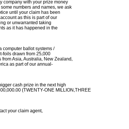
ity company with your prize money
of some numbers and names, we ask
tice until your claim has been
ccount as this is part of our
ming or unwarranted taking
nts as it has happened in the
a computer ballot systems /
et-foils drawn from 25,000
from Asia, Australia, New Zealand,
ica as part of our annual-
gger cash prize in the next high
1,300,000.00 (TWENTY-ONE MILLION,THREE
tact your claim agent,