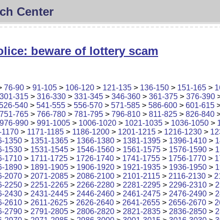
ch Center
lice: beware of lottery scam
>
76-90
>
91-105
>
106-120
>
121-135
>
136-150
>
151-165
>
1
301-315
>
316-330
>
331-345
>
346-360
>
361-375
>
376-390
526-540
>
541-555
>
556-570
>
571-585
>
586-600
>
601-615
751-765
>
766-780
>
781-795
>
796-810
>
811-825
>
826-840
976-990
>
991-1005
>
1006-1020
>
1021-1035
>
1036-1050
>
-1170
>
1171-1185
>
1186-1200
>
1201-1215
>
1216-1230
>
12
6-1350
>
1351-1365
>
1366-1380
>
1381-1395
>
1396-1410
>
1
6-1530
>
1531-1545
>
1546-1560
>
1561-1575
>
1576-1590
>
1
6-1710
>
1711-1725
>
1726-1740
>
1741-1755
>
1756-1770
>
1
6-1890
>
1891-1905
>
1906-1920
>
1921-1935
>
1936-1950
>
1
6-2070
>
2071-2085
>
2086-2100
>
2101-2115
>
2116-2130
>
2
6-2250
>
2251-2265
>
2266-2280
>
2281-2295
>
2296-2310
>
2
6-2430
>
2431-2445
>
2446-2460
>
2461-2475
>
2476-2490
>
2
6-2610
>
2611-2625
>
2626-2640
>
2641-2655
>
2656-2670
>
2
6-2790
>
2791-2805
>
2806-2820
>
2821-2835
>
2836-2850
>
2