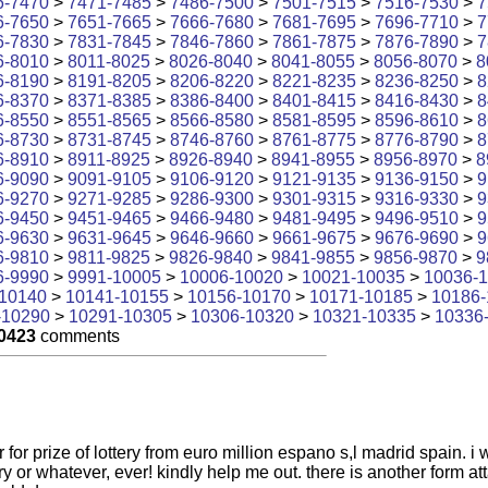
6-7470
>
7471-7485
>
7486-7500
>
7501-7515
>
7516-7530
>
7
6-7650
>
7651-7665
>
7666-7680
>
7681-7695
>
7696-7710
>
7
6-7830
>
7831-7845
>
7846-7860
>
7861-7875
>
7876-7890
>
7
6-8010
>
8011-8025
>
8026-8040
>
8041-8055
>
8056-8070
>
8
6-8190
>
8191-8205
>
8206-8220
>
8221-8235
>
8236-8250
>
8
6-8370
>
8371-8385
>
8386-8400
>
8401-8415
>
8416-8430
>
8
6-8550
>
8551-8565
>
8566-8580
>
8581-8595
>
8596-8610
>
8
6-8730
>
8731-8745
>
8746-8760
>
8761-8775
>
8776-8790
>
8
6-8910
>
8911-8925
>
8926-8940
>
8941-8955
>
8956-8970
>
8
6-9090
>
9091-9105
>
9106-9120
>
9121-9135
>
9136-9150
>
9
6-9270
>
9271-9285
>
9286-9300
>
9301-9315
>
9316-9330
>
9
6-9450
>
9451-9465
>
9466-9480
>
9481-9495
>
9496-9510
>
9
6-9630
>
9631-9645
>
9646-9660
>
9661-9675
>
9676-9690
>
9
6-9810
>
9811-9825
>
9826-9840
>
9841-9855
>
9856-9870
>
9
6-9990
>
9991-10005
>
10006-10020
>
10021-10035
>
10036-
10140
>
10141-10155
>
10156-10170
>
10171-10185
>
10186-
-10290
>
10291-10305
>
10306-10320
>
10321-10335
>
10336
0423
comments
ter for prize of lottery from euro million espano s,l madrid spain.
y or whatever, ever! kindly help me out. there is another form at