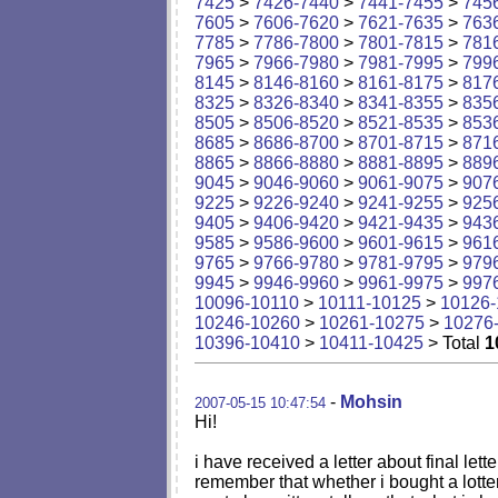
7425
>
7426-7440
>
7441-7455
>
745
7605
>
7606-7620
>
7621-7635
>
763
7785
>
7786-7800
>
7801-7815
>
781
7965
>
7966-7980
>
7981-7995
>
799
8145
>
8146-8160
>
8161-8175
>
817
8325
>
8326-8340
>
8341-8355
>
835
8505
>
8506-8520
>
8521-8535
>
853
8685
>
8686-8700
>
8701-8715
>
871
8865
>
8866-8880
>
8881-8895
>
889
9045
>
9046-9060
>
9061-9075
>
907
9225
>
9226-9240
>
9241-9255
>
925
9405
>
9406-9420
>
9421-9435
>
943
9585
>
9586-9600
>
9601-9615
>
961
9765
>
9766-9780
>
9781-9795
>
979
9945
>
9946-9960
>
9961-9975
>
997
10096-10110
>
10111-10125
>
10126-
10246-10260
>
10261-10275
>
10276
10396-10410
>
10411-10425
> Total
1
-
Mohsin
2007-05-15 10:47:54
Hi!
i have received a letter about final let
remember that whether i bought a lotter