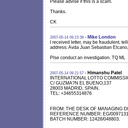
Please advise if this is a scam.
Thanks.
CK
-
Mike London
2007-05-14 09:23:38
I received letter, may be fraudulent, t
address: Avda Juan Sebastian Elcano,
Plse conduct an investigation. TQ ML
-
Himanshu Patel
2007-05-14 09:21:57
INTERNATIONAL LOTTO COMMISS
C/ GUZMA?N EL BUENO,137
28003 MADRID, SPAIN.
TEL: +34655314876
FROM: THE DESK OF MANAGING 
REFERENCE NUMBER: EG/0097131
BATCH NUMBER: 12428/048803.