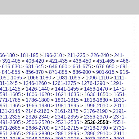
66-180
>
181-195
>
196-210
>
211-225
>
226-240
>
241-
>
391-405
>
406-420
>
421-435
>
436-450
>
451-465
>
466-
>
616-630
>
631-645
>
646-660
>
661-675
>
676-690
>
691-
>
841-855
>
856-870
>
871-885
>
886-900
>
901-915
>
916-
1051-1065
>
1066-1080
>
1081-1095
>
1096-1110
>
1111-
31-1245
>
1246-1260
>
1261-1275
>
1276-1290
>
1291-
411-1425
>
1426-1440
>
1441-1455
>
1456-1470
>
1471-
591-1605
>
1606-1620
>
1621-1635
>
1636-1650
>
1651-
771-1785
>
1786-1800
>
1801-1815
>
1816-1830
>
1831-
951-1965
>
1966-1980
>
1981-1995
>
1996-2010
>
2011-
131-2145
>
2146-2160
>
2161-2175
>
2176-2190
>
2191-
311-2325
>
2326-2340
>
2341-2355
>
2356-2370
>
2371-
491-2505
>
2506-2520
>
2521-2535
>
2536-2550
>
2551-
671-2685
>
2686-2700
>
2701-2715
>
2716-2730
>
2731-
851-2865
>
2866-2880
>
2881-2895
>
2896-2910
>
2911-