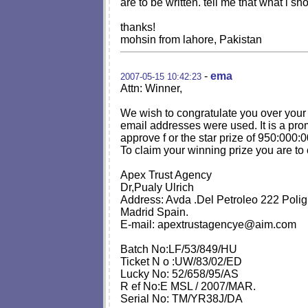
are to be written. tell me that what i sh
thanks!
mohsin from lahore, Pakistan
-
ema
2007-05-15 10:42:23
Attn: Winner,
We wish to congratulate you over your
email addresses were used. It is a prom
approve f or the star prize of 950:0
To claim your winning prize you are to
Apex Trust Agency
Dr,Pualy Ulrich
Address: Avda .Del Petroleo 222 Polig
Madrid Spain.
E-mail:
apextrustagencye@aim.com
Batch No:LF/53/849/HU
Ticket N o :UW/83/02/ED
Lucky No: 52/658/95/AS
R ef No:E MSL / 2007/MAR.
Serial No: TM/YR38J/DA