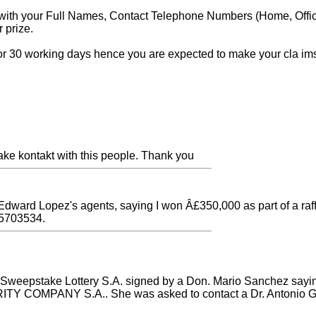
 with your Full Names, Contact Telephone Numbers (Home, Offi
 prize.
 for 30 working days hence you are expected to make your cla im
 make kontakt with this people. Thank you
 Edward Lopez's agents, saying I won Â£350,000 as part of a raffl
45703534.
h Sweepstake Lottery S.A. signed by a Don. Mario Sanchez sayin
 COMPANY S.A.. She was asked to contact a Dr. Antonio Gome