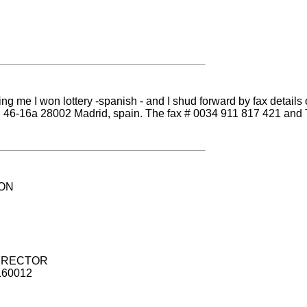
elling me I won lottery -spanish - and I shud forward by fax deta
 46-16a 28002 Madrid, spain. The fax # 0034 911 817 421 and 
ION
DIRECTOR
60012