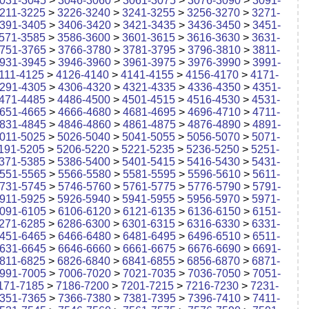
031-3045
>
3046-3060
>
3061-3075
>
3076-3090
>
3091-
211-3225
>
3226-3240
>
3241-3255
>
3256-3270
>
3271-
391-3405
>
3406-3420
>
3421-3435
>
3436-3450
>
3451-
571-3585
>
3586-3600
>
3601-3615
>
3616-3630
>
3631-
751-3765
>
3766-3780
>
3781-3795
>
3796-3810
>
3811-
931-3945
>
3946-3960
>
3961-3975
>
3976-3990
>
3991-
111-4125
>
4126-4140
>
4141-4155
>
4156-4170
>
4171-
291-4305
>
4306-4320
>
4321-4335
>
4336-4350
>
4351-
471-4485
>
4486-4500
>
4501-4515
>
4516-4530
>
4531-
651-4665
>
4666-4680
>
4681-4695
>
4696-4710
>
4711-
831-4845
>
4846-4860
>
4861-4875
>
4876-4890
>
4891-
011-5025
>
5026-5040
>
5041-5055
>
5056-5070
>
5071-
191-5205
>
5206-5220
>
5221-5235
>
5236-5250
>
5251-
371-5385
>
5386-5400
>
5401-5415
>
5416-5430
>
5431-
551-5565
>
5566-5580
>
5581-5595
>
5596-5610
>
5611-
731-5745
>
5746-5760
>
5761-5775
>
5776-5790
>
5791-
911-5925
>
5926-5940
>
5941-5955
>
5956-5970
>
5971-
091-6105
>
6106-6120
>
6121-6135
>
6136-6150
>
6151-
271-6285
>
6286-6300
>
6301-6315
>
6316-6330
>
6331-
451-6465
>
6466-6480
>
6481-6495
>
6496-6510
>
6511-
631-6645
>
6646-6660
>
6661-6675
>
6676-6690
>
6691-
811-6825
>
6826-6840
>
6841-6855
>
6856-6870
>
6871-
991-7005
>
7006-7020
>
7021-7035
>
7036-7050
>
7051-
171-7185
>
7186-7200
>
7201-7215
>
7216-7230
>
7231-
351-7365
>
7366-7380
>
7381-7395
>
7396-7410
>
7411-