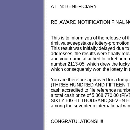
ATTN: BENEFICIARY.
RE: AWARD NOTIFICATION FINAL 
This is to inform you of the release of 
rimitiva sweepstakes lottery-promot
This result was initially delayed due 
addresses, the results were finally re
and your name attached to ticket num
number 2113-05, which drew the lucky
which consequently won the lottery in 
You are therefore approved for a lum
(THREE HUNDRED AND FIFTEEN T
cash accredited to file reference num
a total cash prize of 5,368,770.00
SIXTY-EIGHT THOUSAND,SEVEN H
among the seventeen international winn
CONGRATULATIONS!!!!!