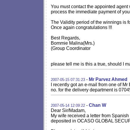
You must contact the appointed agent
process the immediate payment of your
The Validity period of the winnings is
Once again congratulations !!!
Best Regards,
Bommie Malina(Mrs.)
(Group Coordinator
please tell me is this a true, should I
-
Mr Parvez Ahmed
2007-05-15 07:31:23
I recently got an e-mail from one of Mr
no. for the delivery department is 070
-
Chan W
2007-05-14 12:09:22
Dear Sir/Madam,
My wife received a letter from Spanis
deposited in OCASO GLOBAL SECURITY