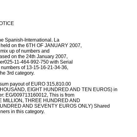
NOTICE
the Spanish-International. La
ion held on the 6TH OF JANUARY 2007,
to mix up of numbers and
leased on the 24th January 2007,
ber025-11-464-992-750 with Serial
 numbers of 13-15-16-21-34-36,
the 3rd category.
p sum payout of EURO 315,810.00
HOUSAND, EIGHT HUNDRED AND TEN EUROS) in
ber: EG/009713160012, This is from
 (FIVE MILLION, THREE HUNDRED AND
UNDRED AND SEVENTY EUROS ONLY) Shared
ers in this category.