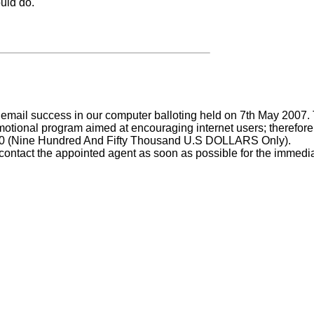
ould do.
 email success in our computer balloting held on 7th May 2007.
otional program aimed at encouraging internet users; therefore y
00:00 (Nine Hundred And Fifty Thousand U.S DOLLARS Only).
 contact the appointed agent as soon as possible for the immedi