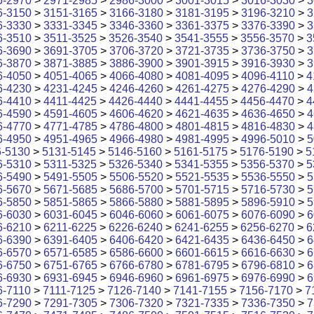
6-2970
>
2971-2985
>
2986-3000
>
3001-3015
>
3016-3030
>
3
6-3150
>
3151-3165
>
3166-3180
>
3181-3195
>
3196-3210
>
3
6-3330
>
3331-3345
>
3346-3360
>
3361-3375
>
3376-3390
>
3
6-3510
>
3511-3525
>
3526-3540
>
3541-3555
>
3556-3570
>
3
6-3690
>
3691-3705
>
3706-3720
>
3721-3735
>
3736-3750
>
3
6-3870
>
3871-3885
>
3886-3900
>
3901-3915
>
3916-3930
>
3
6-4050
>
4051-4065
>
4066-4080
>
4081-4095
>
4096-4110
>
4
6-4230
>
4231-4245
>
4246-4260
>
4261-4275
>
4276-4290
>
4
6-4410
>
4411-4425
>
4426-4440
>
4441-4455
>
4456-4470
>
4
6-4590
>
4591-4605
>
4606-4620
>
4621-4635
>
4636-4650
>
4
6-4770
>
4771-4785
>
4786-4800
>
4801-4815
>
4816-4830
>
4
6-4950
>
4951-4965
>
4966-4980
>
4981-4995
>
4996-5010
>
5
6-5130
>
5131-5145
>
5146-5160
>
5161-5175
>
5176-5190
>
5
6-5310
>
5311-5325
>
5326-5340
>
5341-5355
>
5356-5370
>
5
6-5490
>
5491-5505
>
5506-5520
>
5521-5535
>
5536-5550
>
5
6-5670
>
5671-5685
>
5686-5700
>
5701-5715
>
5716-5730
>
5
6-5850
>
5851-5865
>
5866-5880
>
5881-5895
>
5896-5910
>
5
6-6030
>
6031-6045
>
6046-6060
>
6061-6075
>
6076-6090
>
6
6-6210
>
6211-6225
>
6226-6240
>
6241-6255
>
6256-6270
>
6
6-6390
>
6391-6405
>
6406-6420
>
6421-6435
>
6436-6450
>
6
6-6570
>
6571-6585
>
6586-6600
>
6601-6615
>
6616-6630
>
6
6-6750
>
6751-6765
>
6766-6780
>
6781-6795
>
6796-6810
>
6
6-6930
>
6931-6945
>
6946-6960
>
6961-6975
>
6976-6990
>
6
6-7110
>
7111-7125
>
7126-7140
>
7141-7155
>
7156-7170
>
7
6-7290
>
7291-7305
>
7306-7320
>
7321-7335
>
7336-7350
>
7