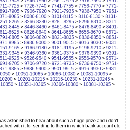
531-7545
>
7546-7560
>
7561-7575
>
7576-7590
>
7591-
711-7725
>
7726-7740
>
7741-7755
>
7756-7770
>
7771-
891-7905
>
7906-7920
>
7921-7935
>
7936-7950
>
7951-
071-8085
>
8086-8100
>
8101-8115
>
8116-8130
>
8131-
251-8265
>
8266-8280
>
8281-8295
>
8296-8310
>
8311-
431-8445
>
8446-8460
>
8461-8475
>
8476-8490
>
8491-
611-8625
>
8626-8640
>
8641-8655
>
8656-8670
>
8671-
791-8805
>
8806-8820
>
8821-8835
>
8836-8850
>
8851-
971-8985
>
8986-9000
>
9001-9015
>
9016-9030
>
9031-
151-9165
>
9166-9180
>
9181-9195
>
9196-9210
>
9211-
331-9345
>
9346-9360
>
9361-9375
>
9376-9390
>
9391-
511-9525
>
9526-9540
>
9541-9555
>
9556-9570
>
9571-
691-9705
>
9706-9720
>
9721-9735
>
9736-9750
>
9751-
871-9885
>
9886-9900
>
9901-9915
>
9916-9930
>
9931-
10050
>
10051-10065
>
10066-10080
>
10081-10095
>
10200
>
10201-10215
>
10216-10230
>
10231-10245
>
-10350
>
10351-10365
>
10366-10380
>
10381-10395
>
 i was astonished to hear about such a huge prize and i don't
tached with it for sending to them in which bank account etc