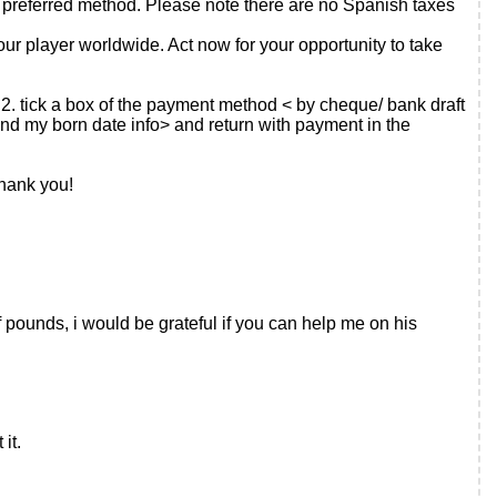
r preferred method. Please note there are no Spanish taxes
ur player worldwide. Act now for your opportunity to take
, 2. tick a box of the payment method < by cheque/ bank draft
nd my born date info> and return with payment in the
thank you!
f pounds, i would be grateful if you can help me on his
it.