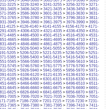
031-3045
>
3046-3060
>
3061-3075
>
3076-3090
>
3091-
211-3225
>
3226-3240
>
3241-3255
>
3256-3270
>
3271-
391-3405
>
3406-3420
>
3421-3435
>
3436-3450
>
3451-
571-3585
>
3586-3600
>
3601-3615
>
3616-3630
>
3631-
751-3765
>
3766-3780
>
3781-3795
>
3796-3810
>
3811-
931-3945
>
3946-3960
>
3961-3975
>
3976-3990
>
3991-
111-4125
>
4126-4140
>
4141-4155
>
4156-4170
>
4171-
291-4305
>
4306-4320
>
4321-4335
>
4336-4350
>
4351-
471-4485
>
4486-4500
>
4501-4515
>
4516-4530
>
4531-
651-4665
>
4666-4680
>
4681-4695
>
4696-4710
>
4711-
831-4845
>
4846-4860
>
4861-4875
>
4876-4890
>
4891-
011-5025
>
5026-5040
>
5041-5055
>
5056-5070
>
5071-
191-5205
>
5206-5220
>
5221-5235
>
5236-5250
>
5251-
371-5385
>
5386-5400
>
5401-5415
>
5416-5430
>
5431-
551-5565
>
5566-5580
>
5581-5595
>
5596-5610
>
5611-
731-5745
>
5746-5760
>
5761-5775
>
5776-5790
>
5791-
911-5925
>
5926-5940
>
5941-5955
>
5956-5970
>
5971-
091-6105
>
6106-6120
>
6121-6135
>
6136-6150
>
6151-
271-6285
>
6286-6300
>
6301-6315
>
6316-6330
>
6331-
451-6465
>
6466-6480
>
6481-6495
>
6496-6510
>
6511-
631-6645
>
6646-6660
>
6661-6675
>
6676-6690
>
6691-
811-6825
>
6826-6840
>
6841-6855
>
6856-6870
>
6871-
991-7005
>
7006-7020
>
7021-7035
>
7036-7050
>
7051-
171-7185
>
7186-7200
>
7201-7215
>
7216-7230
>
7231-
351-7365
>
7366-7380
>
7381-7395
>
7396-7410
>
7411-