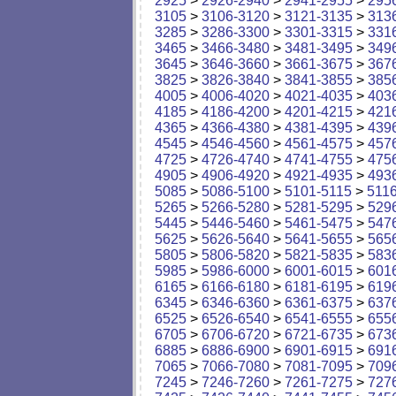
2925
>
2926-2940
>
2941-2955
>
295
3105
>
3106-3120
>
3121-3135
>
313
3285
>
3286-3300
>
3301-3315
>
331
3465
>
3466-3480
>
3481-3495
>
349
3645
>
3646-3660
>
3661-3675
>
367
3825
>
3826-3840
>
3841-3855
>
385
4005
>
4006-4020
>
4021-4035
>
403
4185
>
4186-4200
>
4201-4215
>
421
4365
>
4366-4380
>
4381-4395
>
439
4545
>
4546-4560
>
4561-4575
>
457
4725
>
4726-4740
>
4741-4755
>
475
4905
>
4906-4920
>
4921-4935
>
493
5085
>
5086-5100
>
5101-5115
>
511
5265
>
5266-5280
>
5281-5295
>
529
5445
>
5446-5460
>
5461-5475
>
547
5625
>
5626-5640
>
5641-5655
>
565
5805
>
5806-5820
>
5821-5835
>
583
5985
>
5986-6000
>
6001-6015
>
601
6165
>
6166-6180
>
6181-6195
>
619
6345
>
6346-6360
>
6361-6375
>
637
6525
>
6526-6540
>
6541-6555
>
655
6705
>
6706-6720
>
6721-6735
>
673
6885
>
6886-6900
>
6901-6915
>
691
7065
>
7066-7080
>
7081-7095
>
709
7245
>
7246-7260
>
7261-7275
>
727