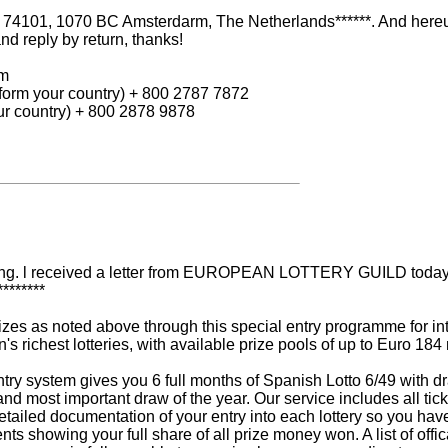
74101, 1070 BC Amsterdarm, The Netherlands******. And hereun
nd reply by return, thanks!
om
e form your country) + 800 2787 7872
our country) + 800 2878 9878
ong. l received a letter from EUROPEAN LOTTERY GUILD today. 
********
prizes as noted above through this special entry programme for i
n's richest lotteries, with available prize pools of up to Euro 18
try system gives you 6 full months of Spanish Lotto 6/49 with 
nd most important draw of the year. Our service includes all tick
ailed documentation of your entry into each lottery so you have 
ts showing your full share of all prize money won. A list of offi