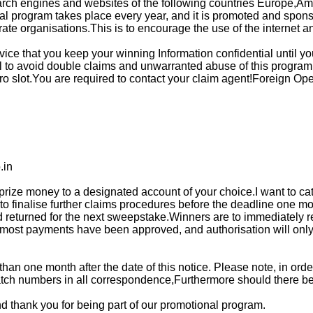
earch engines and websites of the following countries Europe,A
 program takes place every year, and it is promoted and sponsor
orate organisations.This is to encourage the use of the internet
dvice that you keep your winning Information confidential until
col to avoid double claims and unwarranted abuse of this program
euro slot.You are required to contact your claim agent!Foreign O
.in
rize money to a designated account of your choice.I want to categ
o finalise further claims procedures before the deadline one mon
returned for the next sweepstake.Winners are to immediately req
 most payments have been approved, and authorisation will onl
 than one month after the date of this notice. Please note, in 
tch numbers in all correspondence,Furthermore should there be
thank you for being part of our promotional program.