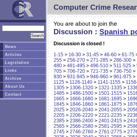
Computer Crime Resear
You are about to join the
Discussion :
Spanish po
Discussion is closed !
News
1-15
>
16-30
>
31-45
>
46-60
>
61-75
Articles
255
>
256-270
>
271-285
>
286-300
>
Legislation
480
>
481-495
>
496-510
>
511-525
>
Links
705
>
706-720
>
721-735
>
736-750
>
930
>
931-945
>
946-960
>
961-975
>
Archive
1125
>
1126-1140
>
1141-1155
>
1156
About Us
1305
>
1306-1320
>
1321-1335
>
133
1485
>
1486-1500
>
1501-1515
>
151
Contact
1665
>
1666-1680
>
1681-1695
>
169
1845
>
1846-1860
>
1861-1875
>
187
2025
>
2026-2040
>
2041-2055
>
205
2205
>
2206-2220
>
2221-2235
>
223
2385
>
2386-2400
>
2401-2415
>
241
2565
>
2566-2580
>
2581-2595
>
259
2745
>
2746-2760
>
2761-2775
>
277