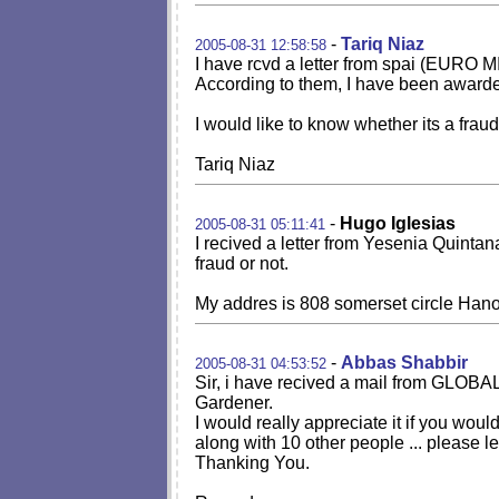
-
Tariq Niaz
2005-08-31 12:58:58
I have rcvd a letter from spai (EUR
According to them, I have been awa
I would like to know whether its a frau
Tariq Niaz
-
Hugo Iglesias
2005-08-31 05:11:41
I recived a letter from Yesenia Quintan
fraud or not.
My addres is 808 somerset circle Hano
-
Abbas Shabbir
2005-08-31 04:53:52
Sir, i have recived a mail from GLO
Gardener.
I would really appreciate it if you wou
along with 10 other people ... please 
Thanking You.