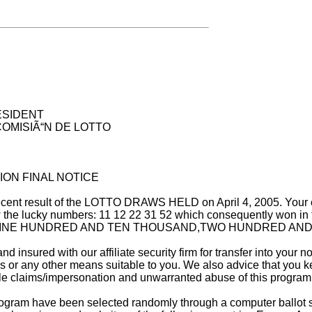
ESIDENT
OMISIÃ“N DE LOTTO
ION FINAL NOTICE
 recent result of the LOTTO DRAWS HELD on April 4, 2005. Your 
 the lucky numbers: 11 12 22 31 52 which consequently won in 
00}(NINE HUNDRED AND TEN THOUSAND,TWO HUNDRED AN
 insured with our affiliate security firm for transfer into your
 or any other means suitable to you. We also advice that you ke
le claims/impersonation and unwarranted abuse of this program
tto program have been selected randomly through a computer bal