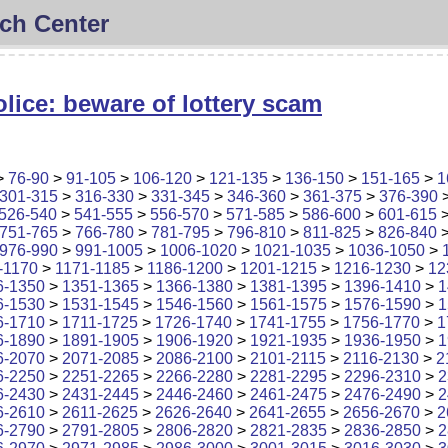
ch Center
lice: beware of lottery scam
>
76-90
>
91-105
>
106-120
>
121-135
>
136-150
>
151-165
>
1
301-315
>
316-330
>
331-345
>
346-360
>
361-375
>
376-390
526-540
>
541-555
>
556-570
>
571-585
>
586-600
>
601-615
751-765
>
766-780
>
781-795
>
796-810
>
811-825
>
826-840
976-990
>
991-1005
>
1006-1020
>
1021-1035
>
1036-1050
>
-1170
>
1171-1185
>
1186-1200
>
1201-1215
>
1216-1230
>
12
6-1350
>
1351-1365
>
1366-1380
>
1381-1395
>
1396-1410
>
1
6-1530
>
1531-1545
>
1546-1560
>
1561-1575
>
1576-1590
>
1
6-1710
>
1711-1725
>
1726-1740
>
1741-1755
>
1756-1770
>
1
6-1890
>
1891-1905
>
1906-1920
>
1921-1935
>
1936-1950
>
1
6-2070
>
2071-2085
>
2086-2100
>
2101-2115
>
2116-2130
>
2
6-2250
>
2251-2265
>
2266-2280
>
2281-2295
>
2296-2310
>
2
6-2430
>
2431-2445
>
2446-2460
>
2461-2475
>
2476-2490
>
2
6-2610
>
2611-2625
>
2626-2640
>
2641-2655
>
2656-2670
>
2
6-2790
>
2791-2805
>
2806-2820
>
2821-2835
>
2836-2850
>
2