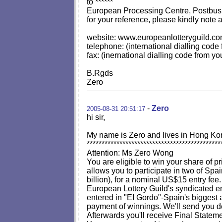
to ******
European Processing Centre, Postbus 
for your reference, please kindly note a
website: www.europeanlotteryguild.c
telephone: (international dialling cod
fax: (inernational dialling code from y
B.Rgds
Zero
-
Zero
2005-08-31 20:51:17
hi sir,
My name is Zero and lives in Hong K
*********************************************
Attention: Ms Zero Wong
You are eligible to win your share of 
allows you to participate in two of Spai
billion), for a nominal US$15 entry fee.
European Lottery Guild's syndicated en
entered in "EI Gordo"-Spain's biggest a
payment of winnings. We'll send you det
Afterwards you'll receive Final Statemen