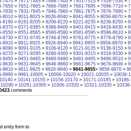
6-7470
>
7471-7485
>
7486-7500
>
7501-7515
>
7516-7530
>
7
6-7650
>
7651-7665
>
7666-7680
>
7681-7695
>
7696-7710
>
7
6-7830
>
7831-7845
>
7846-7860
>
7861-7875
>
7876-7890
>
7
6-8010
>
8011-8025
>
8026-8040
>
8041-8055
>
8056-8070
>
8
6-8190
>
8191-8205
>
8206-8220
>
8221-8235
>
8236-8250
>
8
6-8370
>
8371-8385
>
8386-8400
>
8401-8415
>
8416-8430
>
8
6-8550
>
8551-8565
>
8566-8580
>
8581-8595
>
8596-8610
>
8
6-8730
>
8731-8745
>
8746-8760
>
8761-8775
>
8776-8790
>
8
6-8910
>
8911-8925
>
8926-8940
>
8941-8955
>
8956-8970
>
8
6-9090
>
9091-9105
>
9106-9120
>
9121-9135
>
9136-9150
>
9
6-9270
>
9271-9285
>
9286-9300
>
9301-9315
>
9316-9330
>
9
6-9450
>
9451-9465
>
9466-9480
>
9481-9495
>
9496-9510
>
9
6-9630
>
9631-9645
>
9646-9660
>
9661-9675
>
9676-9690
>
9
6-9810
>
9811-9825
>
9826-9840
>
9841-9855
>
9856-9870
>
9
6-9990
>
9991-10005
>
10006-10020
>
10021-10035
>
10036-
10140
>
10141-10155
>
10156-10170
>
10171-10185
>
10186-
-10290
>
10291-10305
>
10306-10320
>
10321-10335
>
10336
0423
comments
d entry form to