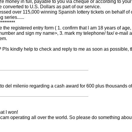
ze money in full, payable to you via cheque or according to you
 converted to U.S. Dollars as part of our service.
ssed over 115,000 winning Spanish lottery tickets on behalf of o
 series......
*********
 the registered entry form ( 1. confirm that l am 18 years of age
 number and sign my name>, 3. mark my telephone/ fax/ e-mail a
hem.
? Pls kindly help to check and reply to me as soon as possible, 
otto del milenio regarding a cash award for 600 plus thousands o
hat I won!
 scam operating all over the world. So please do something about 