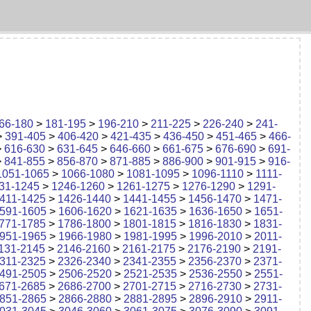
66-180
>
181-195
>
196-210
>
211-225
>
226-240
>
241-
>
391-405
>
406-420
>
421-435
>
436-450
>
451-465
>
466-
>
616-630
>
631-645
>
646-660
>
661-675
>
676-690
>
691-
>
841-855
>
856-870
>
871-885
>
886-900
>
901-915
>
916-
1051-1065
>
1066-1080
>
1081-1095
>
1096-1110
>
1111-
31-1245
>
1246-1260
>
1261-1275
>
1276-1290
>
1291-
411-1425
>
1426-1440
>
1441-1455
>
1456-1470
>
1471-
591-1605
>
1606-1620
>
1621-1635
>
1636-1650
>
1651-
771-1785
>
1786-1800
>
1801-1815
>
1816-1830
>
1831-
951-1965
>
1966-1980
>
1981-1995
>
1996-2010
>
2011-
131-2145
>
2146-2160
>
2161-2175
>
2176-2190
>
2191-
311-2325
>
2326-2340
>
2341-2355
>
2356-2370
>
2371-
491-2505
>
2506-2520
>
2521-2535
>
2536-2550
>
2551-
671-2685
>
2686-2700
>
2701-2715
>
2716-2730
>
2731-
851-2865
>
2866-2880
>
2881-2895
>
2896-2910
>
2911-