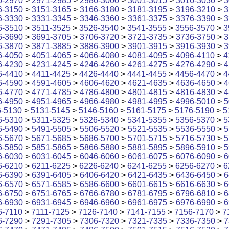
6-2970
>
2971-2985
>
2986-3000
>
3001-3015
>
3016-3030
>
3
6-3150
>
3151-3165
>
3166-3180
>
3181-3195
>
3196-3210
>
3
6-3330
>
3331-3345
>
3346-3360
>
3361-3375
>
3376-3390
>
3
6-3510
>
3511-3525
>
3526-3540
>
3541-3555
>
3556-3570
>
3
6-3690
>
3691-3705
>
3706-3720
>
3721-3735
>
3736-3750
>
3
6-3870
>
3871-3885
>
3886-3900
>
3901-3915
>
3916-3930
>
3
6-4050
>
4051-4065
>
4066-4080
>
4081-4095
>
4096-4110
>
4
6-4230
>
4231-4245
>
4246-4260
>
4261-4275
>
4276-4290
>
4
6-4410
>
4411-4425
>
4426-4440
>
4441-4455
>
4456-4470
>
4
6-4590
>
4591-4605
>
4606-4620
>
4621-4635
>
4636-4650
>
4
6-4770
>
4771-4785
>
4786-4800
>
4801-4815
>
4816-4830
>
4
6-4950
>
4951-4965
>
4966-4980
>
4981-4995
>
4996-5010
>
5
6-5130
>
5131-5145
>
5146-5160
>
5161-5175
>
5176-5190
>
5
6-5310
>
5311-5325
>
5326-5340
>
5341-5355
>
5356-5370
>
5
6-5490
>
5491-5505
>
5506-5520
>
5521-5535
>
5536-5550
>
5
6-5670
>
5671-5685
>
5686-5700
>
5701-5715
>
5716-5730
>
5
6-5850
>
5851-5865
>
5866-5880
>
5881-5895
>
5896-5910
>
5
6-6030
>
6031-6045
>
6046-6060
>
6061-6075
>
6076-6090
>
6
6-6210
>
6211-6225
>
6226-6240
>
6241-6255
>
6256-6270
>
6
6-6390
>
6391-6405
>
6406-6420
>
6421-6435
>
6436-6450
>
6
6-6570
>
6571-6585
>
6586-6600
>
6601-6615
>
6616-6630
>
6
6-6750
>
6751-6765
>
6766-6780
>
6781-6795
>
6796-6810
>
6
6-6930
>
6931-6945
>
6946-6960
>
6961-6975
>
6976-6990
>
6
6-7110
>
7111-7125
>
7126-7140
>
7141-7155
>
7156-7170
>
7
6-7290
>
7291-7305
>
7306-7320
>
7321-7335
>
7336-7350
>
7