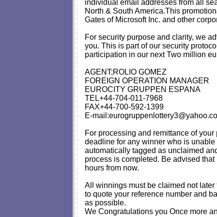
individual email addresses from all s
North & South America.This promotional
Gates of Microsoft Inc. and other corp
For security purpose and clarity, we a
you. This is part of our security proto
participation in our next Two million 
AGENT;ROLIO GOMEZ
FOREIGN OPERATION MANAGER
EUROCITY GRUPPEN ESPANA
TEL+44-704-011-7968
FAX+44-700-592-1399
E-mail:
eurogruppenlottery3@yahoo.co
For processing and remittance of your p
deadline for any winner who is unable t
automatically tagged as unclaimed and 
process is completed. Be advised that
hours from now.
All winnings must be claimed not later
to quote your reference number and ba
as possible.
We Congratulations you Once more and 