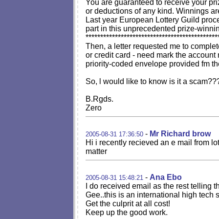
You are guaranteed to receive your pri
or deductions of any kind. Winnings are
Last year European Lottery Guild proce
part in this unprecedented prize-winning
*********************************************
Then, a letter requested me to complete
or credit card - need mark the account
priority-coded envelope provided fm t
So, l would like to know is it a scam??
B.Rgds.
Zero
-
Mr Richard brow
2005-08-31 17:36:50
Hi i recently recieved an e mail from l
matter
-
Ana Ebo
2005-08-31 15:48:21
I do received email as the rest telling t
Gee..this is an international high tech
Get the culprit at all cost!
Keep up the good work.