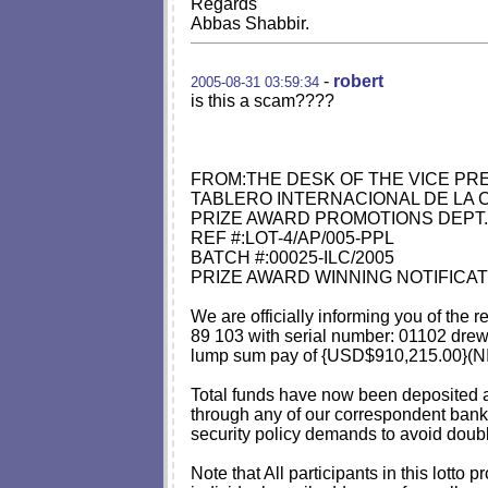
Regards
Abbas Shabbir.
-
robert
2005-08-31 03:59:34
is this a scam????
FROM:THE DESK OF THE VICE PR
TABLERO INTERNACIONAL DE LA C
PRIZE AWARD PROMOTIONS DEPT.
REF #:LOT-4/AP/005-PPL
BATCH #:00025-ILC/2005
PRIZE AWARD WINNING NOTIFICAT
We are officially informing you of the
89 103 with serial number: 01102 drew
lump sum pay of {USD$910,215.
Total funds have now been deposited and
through any of our correspondent banks
security policy demands to avoid doub
Note that All participants in this lo