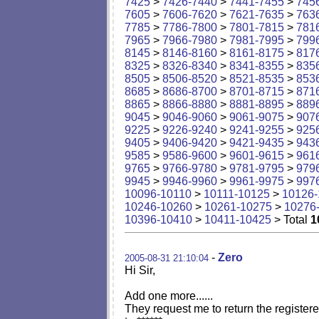
7425
>
7426-7440
>
7441-7455
>
745
7605
>
7606-7620
>
7621-7635
>
763
7785
>
7786-7800
>
7801-7815
>
781
7965
>
7966-7980
>
7981-7995
>
799
8145
>
8146-8160
>
8161-8175
>
817
8325
>
8326-8340
>
8341-8355
>
835
8505
>
8506-8520
>
8521-8535
>
853
8685
>
8686-8700
>
8701-8715
>
871
8865
>
8866-8880
>
8881-8895
>
889
9045
>
9046-9060
>
9061-9075
>
907
9225
>
9226-9240
>
9241-9255
>
925
9405
>
9406-9420
>
9421-9435
>
943
9585
>
9586-9600
>
9601-9615
>
961
9765
>
9766-9780
>
9781-9795
>
979
9945
>
9946-9960
>
9961-9975
>
997
10096-10110
>
10111-10125
>
10126-
10246-10260
>
10261-10275
>
10276
10396-10410
>
10411-10425
> Total
1
-
Zero
2005-08-31 21:10:04
Hi Sir,
Add one more......
They request me to return the registere