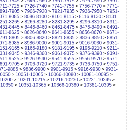
531-7545
>
7546-7560
>
7561-7575
>
7576-7590
>
7591-
711-7725
>
7726-7740
>
7741-7755
>
7756-7770
>
7771-
891-7905
>
7906-7920
>
7921-7935
>
7936-7950
>
7951-
071-8085
>
8086-8100
>
8101-8115
>
8116-8130
>
8131-
251-8265
>
8266-8280
>
8281-8295
>
8296-8310
>
8311-
431-8445
>
8446-8460
>
8461-8475
>
8476-8490
>
8491-
611-8625
>
8626-8640
>
8641-8655
>
8656-8670
>
8671-
791-8805
>
8806-8820
>
8821-8835
>
8836-8850
>
8851-
971-8985
>
8986-9000
>
9001-9015
>
9016-9030
>
9031-
151-9165
>
9166-9180
>
9181-9195
>
9196-9210
>
9211-
331-9345
>
9346-9360
>
9361-9375
>
9376-9390
>
9391-
511-9525
>
9526-9540
>
9541-9555
>
9556-9570
>
9571-
691-9705
>
9706-9720
>
9721-9735
>
9736-9750
>
9751-
871-9885
>
9886-9900
>
9901-9915
>
9916-9930
>
9931-
10050
>
10051-10065
>
10066-10080
>
10081-10095
>
10200
>
10201-10215
>
10216-10230
>
10231-10245
>
-10350
>
10351-10365
>
10366-10380
>
10381-10395
>