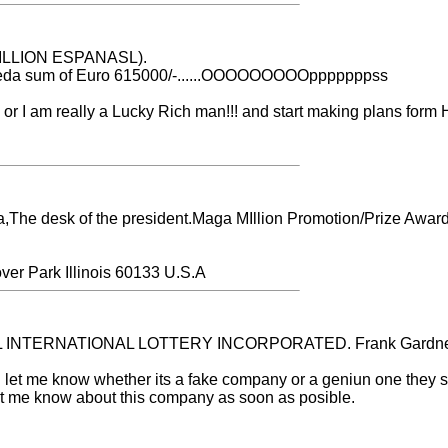
O MILLION ESPANASL).
rdeda sum of Euro 615000/-......OOOOOOOOOpppppppss
d or I am really a Lucky Rich man!!! and start making plans form
a,The desk of the president.Maga MIllion Promotion/Prize Award De
ver Park Illinois 60133 U.S.A
BAL INTERNATIONAL LOTTERY INCORPORATED. Frank Gardner is 
ld let me know whether its a fake company or a geniun one they s
let me know about this company as soon as posible.