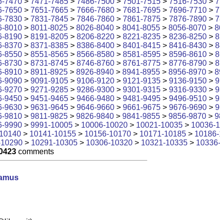
6-7470
>
7471-7485
>
7486-7500
>
7501-7515
>
7516-7530
>
7
6-7650
>
7651-7665
>
7666-7680
>
7681-7695
>
7696-7710
>
7
6-7830
>
7831-7845
>
7846-7860
>
7861-7875
>
7876-7890
>
7
6-8010
>
8011-8025
>
8026-8040
>
8041-8055
>
8056-8070
>
8
6-8190
>
8191-8205
>
8206-8220
>
8221-8235
>
8236-8250
>
8
6-8370
>
8371-8385
>
8386-8400
>
8401-8415
>
8416-8430
>
8
6-8550
>
8551-8565
>
8566-8580
>
8581-8595
>
8596-8610
>
8
6-8730
>
8731-8745
>
8746-8760
>
8761-8775
>
8776-8790
>
8
6-8910
>
8911-8925
>
8926-8940
>
8941-8955
>
8956-8970
>
8
6-9090
>
9091-9105
>
9106-9120
>
9121-9135
>
9136-9150
>
9
6-9270
>
9271-9285
>
9286-9300
>
9301-9315
>
9316-9330
>
9
6-9450
>
9451-9465
>
9466-9480
>
9481-9495
>
9496-9510
>
9
6-9630
>
9631-9645
>
9646-9660
>
9661-9675
>
9676-9690
>
9
6-9810
>
9811-9825
>
9826-9840
>
9841-9855
>
9856-9870
>
9
6-9990
>
9991-10005
>
10006-10020
>
10021-10035
>
10036-
10140
>
10141-10155
>
10156-10170
>
10171-10185
>
10186-
-10290
>
10291-10305
>
10306-10320
>
10321-10335
>
10336
0423
comments
damus