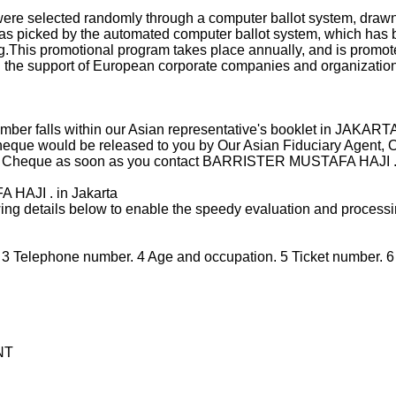
am were selected randomly through a computer ballot system, draw
s picked by the automated computer ballot system, which has b
ng.This promotional program takes place annually, and is promo
ith the support of European corporate companies and organizatio
umber falls within our Asian representative's booklet in JAKAR
heque would be released to you by Our Asian Fiduciary Agent, 
your Cheque as soon as you contact BARRISTER MUSTAFA HAJI . o
HAJI . in Jakarta
owing details below to enable the speedy evaluation and processi
3 Telephone number. 4 Age and occupation. 5 Ticket number. 6 
NT