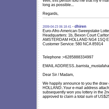
Well, this person told me that my e m
long as possible...
Regards,
-
dhiren
2009-04-23 06:18:41
Euro-Afro-American-Sweepstake Lotte
Headquarters: 1b, Bexon Court Carlto
AMSTERDAM HOLLAND NG4 1SQ E
Customer Service: 580 NCA 85914
Telephone :+6285888334997
EMAIL
ADDRESS..barrista_mustafaha
Dear Sir / Madam,
We happily announce to you the draw
HOLLAND:.Your e-mail address attache
subsequently won you lottery in the 
approved to claim a total sum of US$2