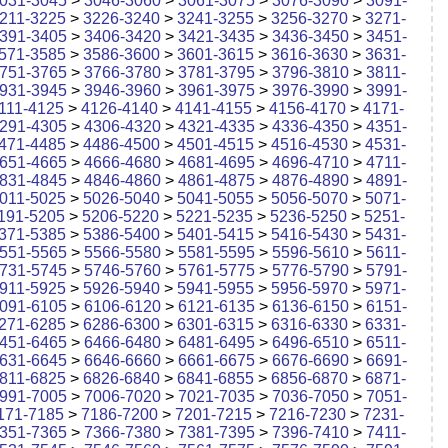
031-3045
>
3046-3060
>
3061-3075
>
3076-3090
>
3091-
211-3225
>
3226-3240
>
3241-3255
>
3256-3270
>
3271-
391-3405
>
3406-3420
>
3421-3435
>
3436-3450
>
3451-
571-3585
>
3586-3600
>
3601-3615
>
3616-3630
>
3631-
751-3765
>
3766-3780
>
3781-3795
>
3796-3810
>
3811-
931-3945
>
3946-3960
>
3961-3975
>
3976-3990
>
3991-
111-4125
>
4126-4140
>
4141-4155
>
4156-4170
>
4171-
291-4305
>
4306-4320
>
4321-4335
>
4336-4350
>
4351-
471-4485
>
4486-4500
>
4501-4515
>
4516-4530
>
4531-
651-4665
>
4666-4680
>
4681-4695
>
4696-4710
>
4711-
831-4845
>
4846-4860
>
4861-4875
>
4876-4890
>
4891-
011-5025
>
5026-5040
>
5041-5055
>
5056-5070
>
5071-
191-5205
>
5206-5220
>
5221-5235
>
5236-5250
>
5251-
371-5385
>
5386-5400
>
5401-5415
>
5416-5430
>
5431-
551-5565
>
5566-5580
>
5581-5595
>
5596-5610
>
5611-
731-5745
>
5746-5760
>
5761-5775
>
5776-5790
>
5791-
911-5925
>
5926-5940
>
5941-5955
>
5956-5970
>
5971-
091-6105
>
6106-6120
>
6121-6135
>
6136-6150
>
6151-
271-6285
>
6286-6300
>
6301-6315
>
6316-6330
>
6331-
451-6465
>
6466-6480
>
6481-6495
>
6496-6510
>
6511-
631-6645
>
6646-6660
>
6661-6675
>
6676-6690
>
6691-
811-6825
>
6826-6840
>
6841-6855
>
6856-6870
>
6871-
991-7005
>
7006-7020
>
7021-7035
>
7036-7050
>
7051-
171-7185
>
7186-7200
>
7201-7215
>
7216-7230
>
7231-
351-7365
>
7366-7380
>
7381-7395
>
7396-7410
>
7411-