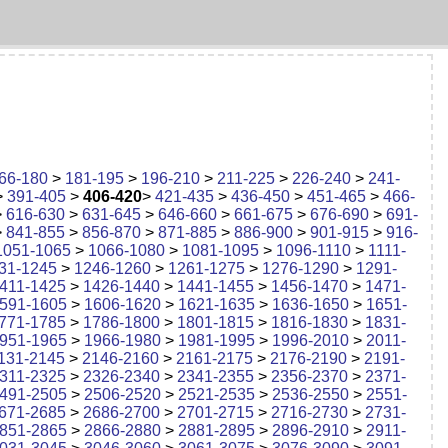
66-180
>
181-195
>
196-210
>
211-225
>
226-240
>
241-
>
391-405
>
406-420
>
421-435
>
436-450
>
451-465
>
466-
>
616-630
>
631-645
>
646-660
>
661-675
>
676-690
>
691-
>
841-855
>
856-870
>
871-885
>
886-900
>
901-915
>
916-
1051-1065
>
1066-1080
>
1081-1095
>
1096-1110
>
1111-
31-1245
>
1246-1260
>
1261-1275
>
1276-1290
>
1291-
411-1425
>
1426-1440
>
1441-1455
>
1456-1470
>
1471-
591-1605
>
1606-1620
>
1621-1635
>
1636-1650
>
1651-
771-1785
>
1786-1800
>
1801-1815
>
1816-1830
>
1831-
951-1965
>
1966-1980
>
1981-1995
>
1996-2010
>
2011-
131-2145
>
2146-2160
>
2161-2175
>
2176-2190
>
2191-
311-2325
>
2326-2340
>
2341-2355
>
2356-2370
>
2371-
491-2505
>
2506-2520
>
2521-2535
>
2536-2550
>
2551-
671-2685
>
2686-2700
>
2701-2715
>
2716-2730
>
2731-
851-2865
>
2866-2880
>
2881-2895
>
2896-2910
>
2911-