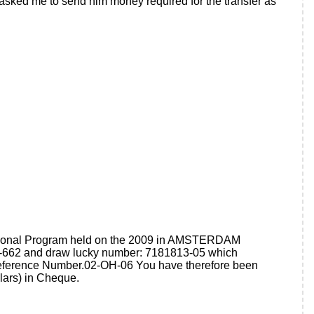
asked me to send him money required for the transfer as
national Program held on the 2009 in AMSTERDAM
2-662 and draw lucky number: 7181813-05 which
Reference Number.02-OH-06 You have therefore been
lars) in Cheque.