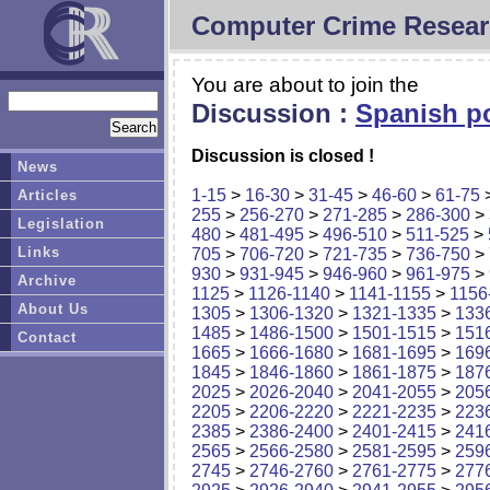
Computer Crime Resear
You are about to join the
Discussion :
Spanish po
Discussion is closed !
News
1-15
>
16-30
>
31-45
>
46-60
>
61-75
Articles
255
>
256-270
>
271-285
>
286-300
>
Legislation
480
>
481-495
>
496-510
>
511-525
>
Links
705
>
706-720
>
721-735
>
736-750
>
930
>
931-945
>
946-960
>
961-975
>
Archive
1125
>
1126-1140
>
1141-1155
>
1156
About Us
1305
>
1306-1320
>
1321-1335
>
133
1485
>
1486-1500
>
1501-1515
>
151
Contact
1665
>
1666-1680
>
1681-1695
>
169
1845
>
1846-1860
>
1861-1875
>
187
2025
>
2026-2040
>
2041-2055
>
205
2205
>
2206-2220
>
2221-2235
>
223
2385
>
2386-2400
>
2401-2415
>
241
2565
>
2566-2580
>
2581-2595
>
259
2745
>
2746-2760
>
2761-2775
>
277