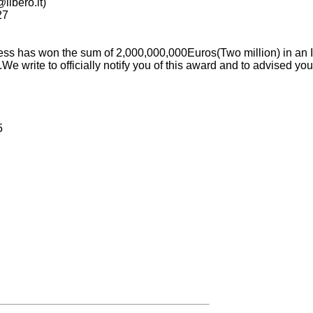
libero.it
)
27
s has won the sum of 2,000,000,000Euros(Two million) in an 
We write to officially notify you of this award and to advised you
5