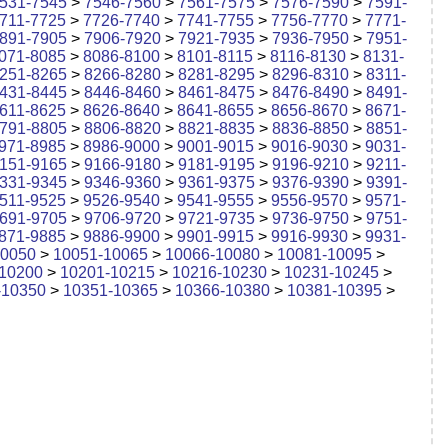
531-7545
>
7546-7560
>
7561-7575
>
7576-7590
>
7591-
711-7725
>
7726-7740
>
7741-7755
>
7756-7770
>
7771-
891-7905
>
7906-7920
>
7921-7935
>
7936-7950
>
7951-
071-8085
>
8086-8100
>
8101-8115
>
8116-8130
>
8131-
251-8265
>
8266-8280
>
8281-8295
>
8296-8310
>
8311-
431-8445
>
8446-8460
>
8461-8475
>
8476-8490
>
8491-
611-8625
>
8626-8640
>
8641-8655
>
8656-8670
>
8671-
791-8805
>
8806-8820
>
8821-8835
>
8836-8850
>
8851-
971-8985
>
8986-9000
>
9001-9015
>
9016-9030
>
9031-
151-9165
>
9166-9180
>
9181-9195
>
9196-9210
>
9211-
331-9345
>
9346-9360
>
9361-9375
>
9376-9390
>
9391-
511-9525
>
9526-9540
>
9541-9555
>
9556-9570
>
9571-
691-9705
>
9706-9720
>
9721-9735
>
9736-9750
>
9751-
871-9885
>
9886-9900
>
9901-9915
>
9916-9930
>
9931-
10050
>
10051-10065
>
10066-10080
>
10081-10095
>
10200
>
10201-10215
>
10216-10230
>
10231-10245
>
-10350
>
10351-10365
>
10366-10380
>
10381-10395
>