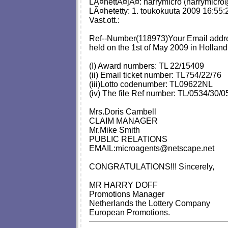
LÃ¤hettÃ¤jÃ¤: harrymicro (
harrymicro@
LÃ¤hetetty: 1. toukokuuta 2009 16:55:
Vast.ott.:
Ref--Number(118973)Your Email addres
held on the 1st of May 2009 in Holland.
(I) Award numbers: TL 22/15409
(ii) Email ticket number: TL754/22/76
(iii)Lotto codenumber: TL09622NL
(iv) The file Ref number: TL/0534/30/0
Mrs.Doris Cambell
CLAIM MANAGER
Mr.Mike Smith
PUBLIC RELATIONS
EMAIL:
microagents@netscape.net
CONGRATULATIONS!!! Sincerely,
MR HARRY DOFF
Promotions Manager
Netherlands the Lottery Company
European Promotions.