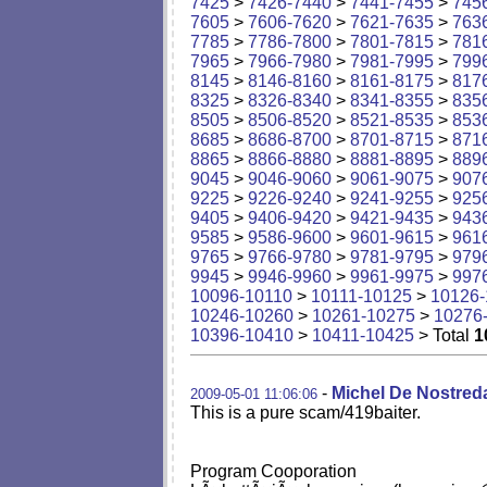
7425
>
7426-7440
>
7441-7455
>
745
7605
>
7606-7620
>
7621-7635
>
763
7785
>
7786-7800
>
7801-7815
>
781
7965
>
7966-7980
>
7981-7995
>
799
8145
>
8146-8160
>
8161-8175
>
817
8325
>
8326-8340
>
8341-8355
>
835
8505
>
8506-8520
>
8521-8535
>
853
8685
>
8686-8700
>
8701-8715
>
871
8865
>
8866-8880
>
8881-8895
>
889
9045
>
9046-9060
>
9061-9075
>
907
9225
>
9226-9240
>
9241-9255
>
925
9405
>
9406-9420
>
9421-9435
>
943
9585
>
9586-9600
>
9601-9615
>
961
9765
>
9766-9780
>
9781-9795
>
979
9945
>
9946-9960
>
9961-9975
>
997
10096-10110
>
10111-10125
>
10126-
10246-10260
>
10261-10275
>
10276
10396-10410
>
10411-10425
> Total
1
-
Michel De Nostre
2009-05-01 11:06:06
This is a pure scam/419baiter.