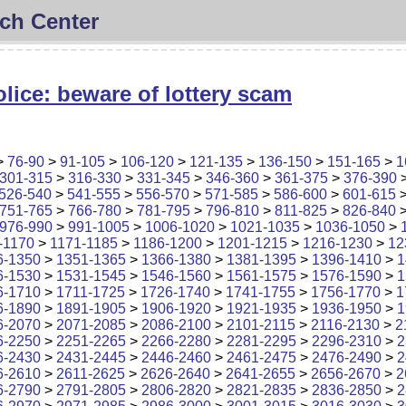
ch Center
lice: beware of lottery scam
>
76-90
>
91-105
>
106-120
>
121-135
>
136-150
>
151-165
>
1
301-315
>
316-330
>
331-345
>
346-360
>
361-375
>
376-390
526-540
>
541-555
>
556-570
>
571-585
>
586-600
>
601-615
751-765
>
766-780
>
781-795
>
796-810
>
811-825
>
826-840
976-990
>
991-1005
>
1006-1020
>
1021-1035
>
1036-1050
>
-1170
>
1171-1185
>
1186-1200
>
1201-1215
>
1216-1230
>
12
6-1350
>
1351-1365
>
1366-1380
>
1381-1395
>
1396-1410
>
1
6-1530
>
1531-1545
>
1546-1560
>
1561-1575
>
1576-1590
>
1
6-1710
>
1711-1725
>
1726-1740
>
1741-1755
>
1756-1770
>
1
6-1890
>
1891-1905
>
1906-1920
>
1921-1935
>
1936-1950
>
1
6-2070
>
2071-2085
>
2086-2100
>
2101-2115
>
2116-2130
>
2
6-2250
>
2251-2265
>
2266-2280
>
2281-2295
>
2296-2310
>
2
6-2430
>
2431-2445
>
2446-2460
>
2461-2475
>
2476-2490
>
2
6-2610
>
2611-2625
>
2626-2640
>
2641-2655
>
2656-2670
>
2
6-2790
>
2791-2805
>
2806-2820
>
2821-2835
>
2836-2850
>
2