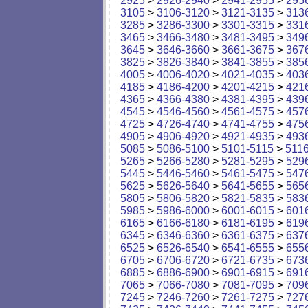
2925
>
2926-2940
>
2941-2955
>
295
3105
>
3106-3120
>
3121-3135
>
313
3285
>
3286-3300
>
3301-3315
>
331
3465
>
3466-3480
>
3481-3495
>
349
3645
>
3646-3660
>
3661-3675
>
367
3825
>
3826-3840
>
3841-3855
>
385
4005
>
4006-4020
>
4021-4035
>
403
4185
>
4186-4200
>
4201-4215
>
421
4365
>
4366-4380
>
4381-4395
>
439
4545
>
4546-4560
>
4561-4575
>
457
4725
>
4726-4740
>
4741-4755
>
475
4905
>
4906-4920
>
4921-4935
>
493
5085
>
5086-5100
>
5101-5115
>
511
5265
>
5266-5280
>
5281-5295
>
529
5445
>
5446-5460
>
5461-5475
>
547
5625
>
5626-5640
>
5641-5655
>
565
5805
>
5806-5820
>
5821-5835
>
583
5985
>
5986-6000
>
6001-6015
>
601
6165
>
6166-6180
>
6181-6195
>
619
6345
>
6346-6360
>
6361-6375
>
637
6525
>
6526-6540
>
6541-6555
>
655
6705
>
6706-6720
>
6721-6735
>
673
6885
>
6886-6900
>
6901-6915
>
691
7065
>
7066-7080
>
7081-7095
>
709
7245
>
7246-7260
>
7261-7275
>
727