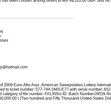
ail has been chosen among others to win Â£510.00 GBP, and he 
ry
n
ssex
ji@hotmail.com
 of 2009 Euro-Afro Asia -American Sweepstakes Lottery Inter
d to ticket number: 577-744-3465-E77 with serial number: 65
2nd category of file number: FA1305U-ID. Batch Number.0952k 
50,000.00 ( (Two hundred and Fifty Thousand United States Dol