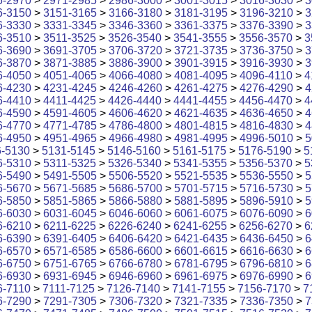
6-2970
>
2971-2985
>
2986-3000
>
3001-3015
>
3016-3030
>
3
6-3150
>
3151-3165
>
3166-3180
>
3181-3195
>
3196-3210
>
3
6-3330
>
3331-3345
>
3346-3360
>
3361-3375
>
3376-3390
>
3
6-3510
>
3511-3525
>
3526-3540
>
3541-3555
>
3556-3570
>
3
6-3690
>
3691-3705
>
3706-3720
>
3721-3735
>
3736-3750
>
3
6-3870
>
3871-3885
>
3886-3900
>
3901-3915
>
3916-3930
>
3
6-4050
>
4051-4065
>
4066-4080
>
4081-4095
>
4096-4110
>
4
6-4230
>
4231-4245
>
4246-4260
>
4261-4275
>
4276-4290
>
4
6-4410
>
4411-4425
>
4426-4440
>
4441-4455
>
4456-4470
>
4
6-4590
>
4591-4605
>
4606-4620
>
4621-4635
>
4636-4650
>
4
6-4770
>
4771-4785
>
4786-4800
>
4801-4815
>
4816-4830
>
4
6-4950
>
4951-4965
>
4966-4980
>
4981-4995
>
4996-5010
>
5
6-5130
>
5131-5145
>
5146-5160
>
5161-5175
>
5176-5190
>
5
6-5310
>
5311-5325
>
5326-5340
>
5341-5355
>
5356-5370
>
5
6-5490
>
5491-5505
>
5506-5520
>
5521-5535
>
5536-5550
>
5
6-5670
>
5671-5685
>
5686-5700
>
5701-5715
>
5716-5730
>
5
6-5850
>
5851-5865
>
5866-5880
>
5881-5895
>
5896-5910
>
5
6-6030
>
6031-6045
>
6046-6060
>
6061-6075
>
6076-6090
>
6
6-6210
>
6211-6225
>
6226-6240
>
6241-6255
>
6256-6270
>
6
6-6390
>
6391-6405
>
6406-6420
>
6421-6435
>
6436-6450
>
6
6-6570
>
6571-6585
>
6586-6600
>
6601-6615
>
6616-6630
>
6
6-6750
>
6751-6765
>
6766-6780
>
6781-6795
>
6796-6810
>
6
6-6930
>
6931-6945
>
6946-6960
>
6961-6975
>
6976-6990
>
6
6-7110
>
7111-7125
>
7126-7140
>
7141-7155
>
7156-7170
>
7
6-7290
>
7291-7305
>
7306-7320
>
7321-7335
>
7336-7350
>
7