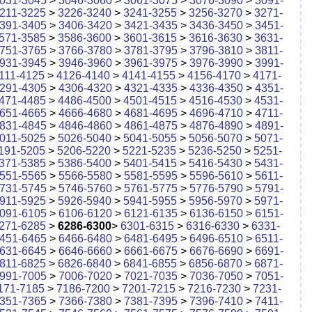
031-3045
>
3046-3060
>
3061-3075
>
3076-3090
>
3091-
211-3225
>
3226-3240
>
3241-3255
>
3256-3270
>
3271-
391-3405
>
3406-3420
>
3421-3435
>
3436-3450
>
3451-
571-3585
>
3586-3600
>
3601-3615
>
3616-3630
>
3631-
751-3765
>
3766-3780
>
3781-3795
>
3796-3810
>
3811-
931-3945
>
3946-3960
>
3961-3975
>
3976-3990
>
3991-
111-4125
>
4126-4140
>
4141-4155
>
4156-4170
>
4171-
291-4305
>
4306-4320
>
4321-4335
>
4336-4350
>
4351-
471-4485
>
4486-4500
>
4501-4515
>
4516-4530
>
4531-
651-4665
>
4666-4680
>
4681-4695
>
4696-4710
>
4711-
831-4845
>
4846-4860
>
4861-4875
>
4876-4890
>
4891-
011-5025
>
5026-5040
>
5041-5055
>
5056-5070
>
5071-
191-5205
>
5206-5220
>
5221-5235
>
5236-5250
>
5251-
371-5385
>
5386-5400
>
5401-5415
>
5416-5430
>
5431-
551-5565
>
5566-5580
>
5581-5595
>
5596-5610
>
5611-
731-5745
>
5746-5760
>
5761-5775
>
5776-5790
>
5791-
911-5925
>
5926-5940
>
5941-5955
>
5956-5970
>
5971-
091-6105
>
6106-6120
>
6121-6135
>
6136-6150
>
6151-
271-6285
>
6286-6300
>
6301-6315
>
6316-6330
>
6331-
451-6465
>
6466-6480
>
6481-6495
>
6496-6510
>
6511-
631-6645
>
6646-6660
>
6661-6675
>
6676-6690
>
6691-
811-6825
>
6826-6840
>
6841-6855
>
6856-6870
>
6871-
991-7005
>
7006-7020
>
7021-7035
>
7036-7050
>
7051-
171-7185
>
7186-7200
>
7201-7215
>
7216-7230
>
7231-
351-7365
>
7366-7380
>
7381-7395
>
7396-7410
>
7411-