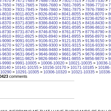
6-7470
>
7471-7485
>
7486-7500
>
7501-7515
>
7516-7530
>
7
6-7650
>
7651-7665
>
7666-7680
>
7681-7695
>
7696-7710
>
7
6-7830
>
7831-7845
>
7846-7860
>
7861-7875
>
7876-7890
>
7
6-8010
>
8011-8025
>
8026-8040
>
8041-8055
>
8056-8070
>
8
6-8190
>
8191-8205
>
8206-8220
>
8221-8235
>
8236-8250
>
8
6-8370
>
8371-8385
>
8386-8400
>
8401-8415
>
8416-8430
>
8
6-8550
>
8551-8565
>
8566-8580
>
8581-8595
>
8596-8610
>
8
6-8730
>
8731-8745
>
8746-8760
>
8761-8775
>
8776-8790
>
8
6-8910
>
8911-8925
>
8926-8940
>
8941-8955
>
8956-8970
>
8
6-9090
>
9091-9105
>
9106-9120
>
9121-9135
>
9136-9150
>
9
6-9270
>
9271-9285
>
9286-9300
>
9301-9315
>
9316-9330
>
9
6-9450
>
9451-9465
>
9466-9480
>
9481-9495
>
9496-9510
>
9
6-9630
>
9631-9645
>
9646-9660
>
9661-9675
>
9676-9690
>
9
6-9810
>
9811-9825
>
9826-9840
>
9841-9855
>
9856-9870
>
9
6-9990
>
9991-10005
>
10006-10020
>
10021-10035
>
10036-
10140
>
10141-10155
>
10156-10170
>
10171-10185
>
10186-
-10290
>
10291-10305
>
10306-10320
>
10321-10335
>
10336
0423
comments