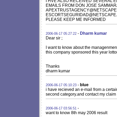
I HVE ALSO RECEIVED SEVERAL E
EMAILS FROM DON JOSE SAMMAR
APEXTRUSTAGENCY@NETSCAPE
ESCORTSEGURIDAD@NETSCAPE
PLEASE KEEP ME INFORMED
-
Dharm kumar
2006-06-17 05:27:22
Dear sir ;
I want to know about the managenment o
this company sponsored this year lottor
Thanks
dharm kumar
-
blue
2006-06-17 05:10:23
i have recieved an e-mail from a certa
second category.and contact my claim ag
-
2006-06-17 03:56:51
want to know 8th may 2006 result