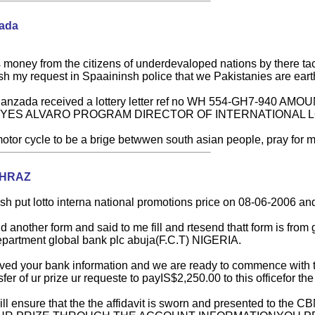
zada
money from the citizens of underdevaloped nations by there tactfu
lish my request in Spaaininsh police that we Pakistanies are ea
 Khanzada received a lottery letter ref no WH 554-GH7-940 
REYES ALVARO PROGRAM DIRECTOR OF INTERNATIONAL 
 cycle to be a brige betwwen south asian people, pray for m
AHRAZ
sh put lotto interna national promotions price on 08-06-2006 and h
 another form and said to me fill and rtesend thatt form is from
epartment global bank plc abuja(F.C.T) NIGERIA.
ived your bank information and we are ready to commence with t
sfer of ur prize ur requeste to payIS$2,250.00 to this officefor the
we will ensure that the the affidavit is sworn and presente