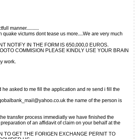
ll manner..........
rth quake victums dont tease us more....We are very much
AMOUNT NOTIFY IN THE FORM IS 650,000,0 EUROS.
LOOTO COMMISION PLEASE KINDLY USE YOUR BRAIN
y work.
e asked to me fill the application and re send i fill the
gobalbank_mail@yahoo.co.uk
the name of the person is
he transfer process immediatly we have finished the
 preparation of an affidavit of claim on your behalf at the
d to the CBN TO GET THE FORIGEN EXCHANGE PERNIT TO