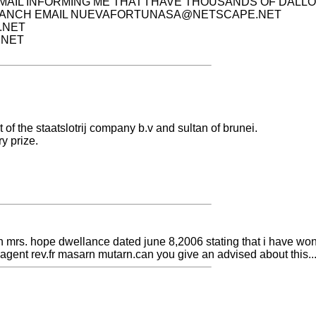
MAIL INFORMING ME THAT I HAVE THOUSANDS OF DALLO
ANCH EMAIL
NUEVAFORTUNASA@NETSCAPE.NET
.NET
.NET
f the staatslotrij company b.v and sultan of brunei.
y prize.
in mrs. hope dwellance dated june 8,2006 stating that i have won
ent rev.fr masarn mutarn.can you give an advised about this.... 