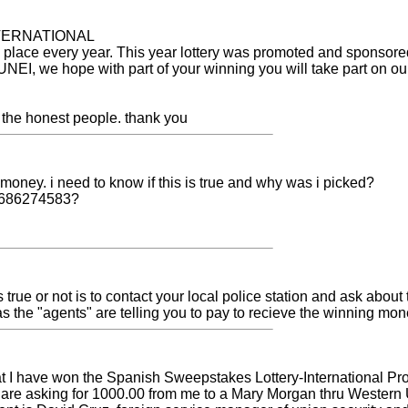
NTERNATIONAL
es place every year. This year lottery was promoted and 
hope with part of your winning you will take part on our nex
b the honest people. thank you
n money. i need to know if this is true and why was i picked?
34686274583?
s true or not is to contact your local police station and ask about
e "agents" are telling you to pay to recieve the winning mon
 that I have won the Spanish Sweepstakes Lottery-International P
y are asking for 1000.00 from me to a Mary Morgan thru Wester