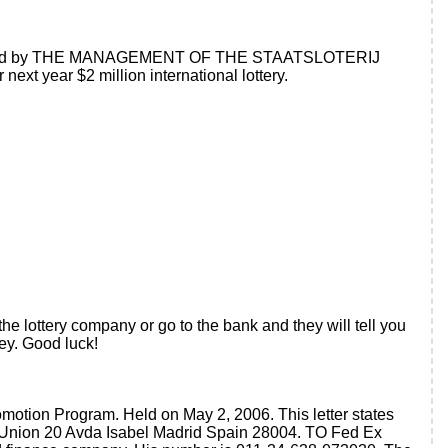
sponsored by THE MANAGEMENT OF THE STAATSLOTERIJ
t year $2 million international lottery.
 the lottery company or go to the bank and they will tell you
ey. Good luck!
romotion Program. Held on May 2, 2006. This letter states
n Union 20 Avda Isabel Madrid Spain 28004. TO Fed Ex