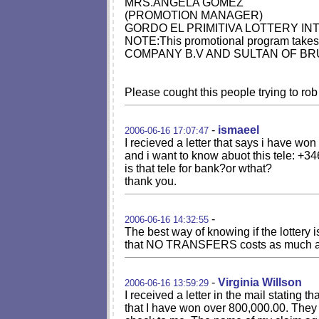
MRS.ANGELA GOMEZ
(PROMOTION MANAGER)
GORDO EL PRIMITIVA LOTTERY I
NOTE:This promotional program tak
COMPANY B.V AND SULTAN OF BRUNEI, we 
Please cought this people trying to ro
-
ismaeel
2006-06-16 17:07:47
I recieved a letter that says i have wo
and i want to know abuot this tele: +
is that tele for bank?or wthat?
thank you.
-
2006-06-16 14:32:55
The best way of knowing if the lottery i
that NO TRANSFERS costs as much as th
-
Virginia Willson
2006-06-16 13:59:29
I received a letter in the mail stating
that I have won over 800,000.00. The