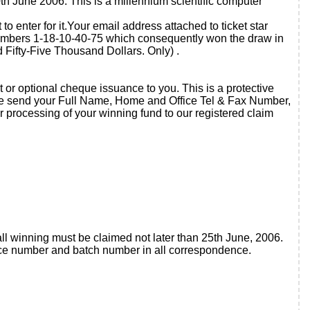
h June 2006. This is a millennium scientific computer
o enter for it.Your email address attached to ticket star
bers 1-18-10-40-75 which consequently won the draw in
 Fifty-Five Thousand Dollars. Only) .
t or optional cheque issuance to you. This is a protective
ase send your Full Name, Home and Office Tel & Fax Number,
processing of your winning fund to our registered claim
all winning must be claimed not later than 25th June, 2006.
nce number and batch number in all correspondence.