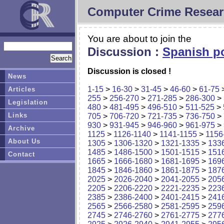
Computer Crime Resear
You are about to join the
Discussion :
Spanish po
Discussion is closed !
News
1-15
>
16-30
>
31-45
>
46-60
>
61-75
Articles
255
>
256-270
>
271-285
>
286-300
>
Legislation
480
>
481-495
>
496-510
>
511-525
>
Links
705
>
706-720
>
721-735
>
736-750
>
930
>
931-945
>
946-960
>
961-975
>
Archive
1125
>
1126-1140
>
1141-1155
>
1156
About Us
1305
>
1306-1320
>
1321-1335
>
133
1485
>
1486-1500
>
1501-1515
>
151
Contact
1665
>
1666-1680
>
1681-1695
>
169
1845
>
1846-1860
>
1861-1875
>
187
2025
>
2026-2040
>
2041-2055
>
205
2205
>
2206-2220
>
2221-2235
>
223
2385
>
2386-2400
>
2401-2415
>
241
2565
>
2566-2580
>
2581-2595
>
259
2745
>
2746-2760
>
2761-2775
>
277