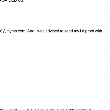
ROVIDED US
m00@mynet.com
.And i was advised to send my i.d proof with