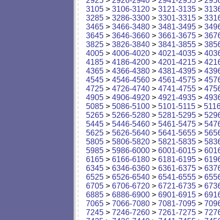
2925
>
2926-2940
>
2941-2955
>
295
3105
>
3106-3120
>
3121-3135
>
313
3285
>
3286-3300
>
3301-3315
>
331
3465
>
3466-3480
>
3481-3495
>
349
3645
>
3646-3660
>
3661-3675
>
367
3825
>
3826-3840
>
3841-3855
>
385
4005
>
4006-4020
>
4021-4035
>
403
4185
>
4186-4200
>
4201-4215
>
421
4365
>
4366-4380
>
4381-4395
>
439
4545
>
4546-4560
>
4561-4575
>
457
4725
>
4726-4740
>
4741-4755
>
475
4905
>
4906-4920
>
4921-4935
>
493
5085
>
5086-5100
>
5101-5115
>
511
5265
>
5266-5280
>
5281-5295
>
529
5445
>
5446-5460
>
5461-5475
>
547
5625
>
5626-5640
>
5641-5655
>
565
5805
>
5806-5820
>
5821-5835
>
583
5985
>
5986-6000
>
6001-6015
>
601
6165
>
6166-6180
>
6181-6195
>
619
6345
>
6346-6360
>
6361-6375
>
637
6525
>
6526-6540
>
6541-6555
>
655
6705
>
6706-6720
>
6721-6735
>
673
6885
>
6886-6900
>
6901-6915
>
691
7065
>
7066-7080
>
7081-7095
>
709
7245
>
7246-7260
>
7261-7275
>
727