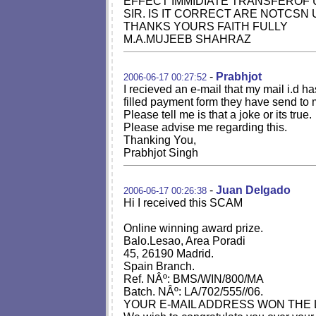
EFFECT IMMIDIATE TRANSFEROF
SIR. IS IT CORRECT ARE NOTCSN
THANKS YOURS FAITH FULLY
M.A.MUJEEB SHAHRAZ
-
Prabhjot
2006-06-17 00:27:52
I recieved an e-mail that my mail i.
filled payment form they have send to
Please tell me is that a joke or its true.
Please advise me regarding this.
Thanking You,
Prabhjot Singh
-
Juan Delgado
2006-06-17 00:26:38
Hi I received this SCAM
Online winning award prize.
Balo.Lesao, Area Poradi
45, 26190 Madrid.
Spain Branch.
Ref. NÂº: BMS/WIN/800/MA
Batch. NÂº: LA/702/555//06.
YOUR E-MAIL ADDRESS WON THE 