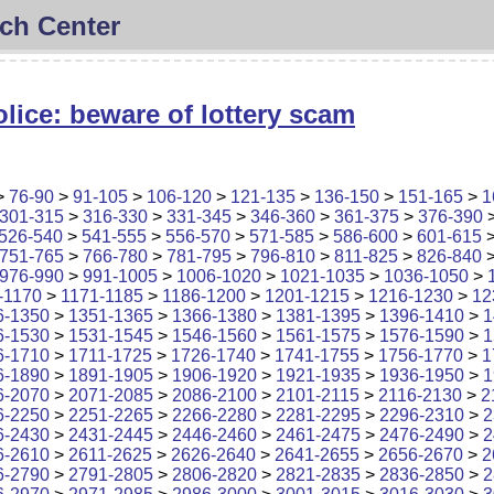
ch Center
lice: beware of lottery scam
>
76-90
>
91-105
>
106-120
>
121-135
>
136-150
>
151-165
>
1
301-315
>
316-330
>
331-345
>
346-360
>
361-375
>
376-390
526-540
>
541-555
>
556-570
>
571-585
>
586-600
>
601-615
751-765
>
766-780
>
781-795
>
796-810
>
811-825
>
826-840
976-990
>
991-1005
>
1006-1020
>
1021-1035
>
1036-1050
>
-1170
>
1171-1185
>
1186-1200
>
1201-1215
>
1216-1230
>
12
6-1350
>
1351-1365
>
1366-1380
>
1381-1395
>
1396-1410
>
1
6-1530
>
1531-1545
>
1546-1560
>
1561-1575
>
1576-1590
>
1
6-1710
>
1711-1725
>
1726-1740
>
1741-1755
>
1756-1770
>
1
6-1890
>
1891-1905
>
1906-1920
>
1921-1935
>
1936-1950
>
1
6-2070
>
2071-2085
>
2086-2100
>
2101-2115
>
2116-2130
>
2
6-2250
>
2251-2265
>
2266-2280
>
2281-2295
>
2296-2310
>
2
6-2430
>
2431-2445
>
2446-2460
>
2461-2475
>
2476-2490
>
2
6-2610
>
2611-2625
>
2626-2640
>
2641-2655
>
2656-2670
>
2
6-2790
>
2791-2805
>
2806-2820
>
2821-2835
>
2836-2850
>
2