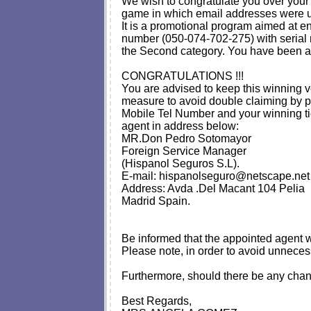
We wish to congratulate you over your
game in which email addresses were 
It is a promotional program aimed at enc
number (050-074-702-275) with seria
the Second category. You have been app
CONGRATULATIONS !!!
You are advised to keep this winning ve
measure to avoid double claiming by p
Mobile Tel Number and your winning ti
agent in address below:
MR.Don Pedro Sotomayor
Foreign Service Manager
(Hispanol Seguros S.L).
E-mail:
hispanolseguro@netscape.net
Address: Avda .Del Macant 104 Pelia
Madrid Spain.
Be informed that the appointed agent wi
Please note, in order to avoid unnece
Furthermore, should there be any chan
Best Regards,