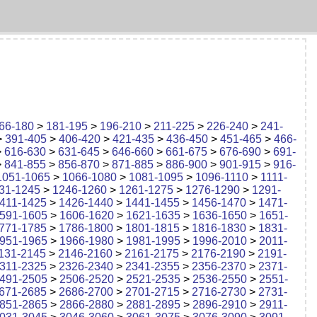
66-180
>
181-195
>
196-210
>
211-225
>
226-240
>
241-
>
391-405
>
406-420
>
421-435
>
436-450
>
451-465
>
466-
>
616-630
>
631-645
>
646-660
>
661-675
>
676-690
>
691-
>
841-855
>
856-870
>
871-885
>
886-900
>
901-915
>
916-
1051-1065
>
1066-1080
>
1081-1095
>
1096-1110
>
1111-
31-1245
>
1246-1260
>
1261-1275
>
1276-1290
>
1291-
411-1425
>
1426-1440
>
1441-1455
>
1456-1470
>
1471-
591-1605
>
1606-1620
>
1621-1635
>
1636-1650
>
1651-
771-1785
>
1786-1800
>
1801-1815
>
1816-1830
>
1831-
951-1965
>
1966-1980
>
1981-1995
>
1996-2010
>
2011-
131-2145
>
2146-2160
>
2161-2175
>
2176-2190
>
2191-
311-2325
>
2326-2340
>
2341-2355
>
2356-2370
>
2371-
491-2505
>
2506-2520
>
2521-2535
>
2536-2550
>
2551-
671-2685
>
2686-2700
>
2701-2715
>
2716-2730
>
2731-
851-2865
>
2866-2880
>
2881-2895
>
2896-2910
>
2911-