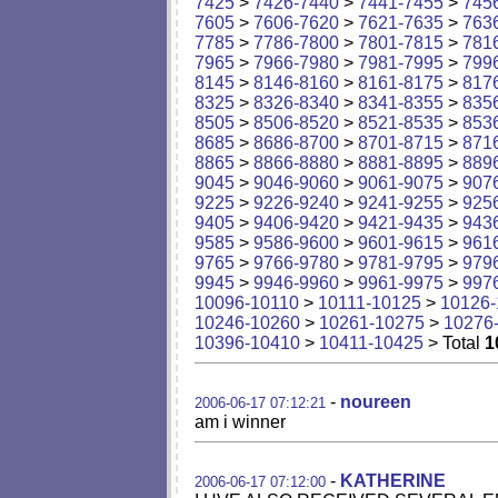
7425
>
7426-7440
>
7441-7455
>
745
7605
>
7606-7620
>
7621-7635
>
763
7785
>
7786-7800
>
7801-7815
>
781
7965
>
7966-7980
>
7981-7995
>
799
8145
>
8146-8160
>
8161-8175
>
817
8325
>
8326-8340
>
8341-8355
>
835
8505
>
8506-8520
>
8521-8535
>
853
8685
>
8686-8700
>
8701-8715
>
871
8865
>
8866-8880
>
8881-8895
>
889
9045
>
9046-9060
>
9061-9075
>
907
9225
>
9226-9240
>
9241-9255
>
925
9405
>
9406-9420
>
9421-9435
>
943
9585
>
9586-9600
>
9601-9615
>
961
9765
>
9766-9780
>
9781-9795
>
979
9945
>
9946-9960
>
9961-9975
>
997
10096-10110
>
10111-10125
>
10126-
10246-10260
>
10261-10275
>
10276
10396-10410
>
10411-10425
> Total
1
-
noureen
2006-06-17 07:12:21
am i winner
-
KATHERINE
2006-06-17 07:12:00