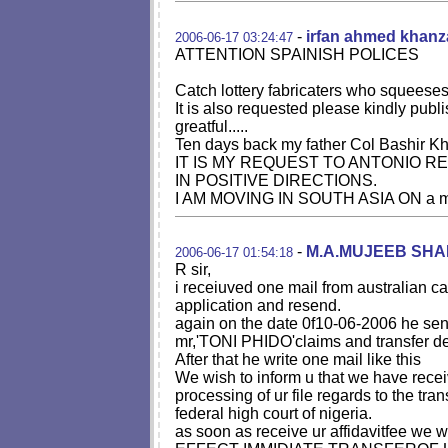
-
irfan ahmed khan
2006-06-17 03:24:47
ATTENTION SPAINISH POLICES
Catch lottery fabricaters who squeeses 
It is also requested please kindly pub
greatful.....
Ten days back my father Col Bashir
IT IS MY REQUEST TO ANTONIO 
IN POSITIVE DIRECTIONS.
I AM MOVING IN SOUTH ASIA ON a motor
-
M.A.MUJEEB SH
2006-06-17 01:54:18
R sir,
i receiuved one mail from australian ca
application and resend.
again on the date 0f10-06-2006 he send
mr,'TONI PHIDO'claims and transfer d
After that he write one mail like this
We wish to inform u that we have rece
processing of ur file regards to the tran
federal high court of nigeria.
as soon as receive ur affidavitfee 