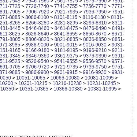
531-7545
>
7546-7560
>
7561-7575
>
7576-7590
>
7591-
711-7725
>
7726-7740
>
7741-7755
>
7756-7770
>
7771-
891-7905
>
7906-7920
>
7921-7935
>
7936-7950
>
7951-
071-8085
>
8086-8100
>
8101-8115
>
8116-8130
>
8131-
251-8265
>
8266-8280
>
8281-8295
>
8296-8310
>
8311-
431-8445
>
8446-8460
>
8461-8475
>
8476-8490
>
8491-
611-8625
>
8626-8640
>
8641-8655
>
8656-8670
>
8671-
791-8805
>
8806-8820
>
8821-8835
>
8836-8850
>
8851-
971-8985
>
8986-9000
>
9001-9015
>
9016-9030
>
9031-
151-9165
>
9166-9180
>
9181-9195
>
9196-9210
>
9211-
331-9345
>
9346-9360
>
9361-9375
>
9376-9390
>
9391-
511-9525
>
9526-9540
>
9541-9555
>
9556-9570
>
9571-
691-9705
>
9706-9720
>
9721-9735
>
9736-9750
>
9751-
871-9885
>
9886-9900
>
9901-9915
>
9916-9930
>
9931-
10050
>
10051-10065
>
10066-10080
>
10081-10095
>
10200
>
10201-10215
>
10216-10230
>
10231-10245
>
-10350
>
10351-10365
>
10366-10380
>
10381-10395
>