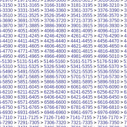
6-2970
>
2971-2985
>
2986-3000
>
3001-3015
>
3016-3030
>
3
6-3150
>
3151-3165
>
3166-3180
>
3181-3195
>
3196-3210
>
3
6-3330
>
3331-3345
>
3346-3360
>
3361-3375
>
3376-3390
>
3
6-3510
>
3511-3525
>
3526-3540
>
3541-3555
>
3556-3570
>
3
6-3690
>
3691-3705
>
3706-3720
>
3721-3735
>
3736-3750
>
3
6-3870
>
3871-3885
>
3886-3900
>
3901-3915
>
3916-3930
>
3
6-4050
>
4051-4065
>
4066-4080
>
4081-4095
>
4096-4110
>
4
6-4230
>
4231-4245
>
4246-4260
>
4261-4275
>
4276-4290
>
4
6-4410
>
4411-4425
>
4426-4440
>
4441-4455
>
4456-4470
>
4
6-4590
>
4591-4605
>
4606-4620
>
4621-4635
>
4636-4650
>
4
6-4770
>
4771-4785
>
4786-4800
>
4801-4815
>
4816-4830
>
4
6-4950
>
4951-4965
>
4966-4980
>
4981-4995
>
4996-5010
>
5
6-5130
>
5131-5145
>
5146-5160
>
5161-5175
>
5176-5190
>
5
6-5310
>
5311-5325
>
5326-5340
>
5341-5355
>
5356-5370
>
5
6-5490
>
5491-5505
>
5506-5520
>
5521-5535
>
5536-5550
>
5
6-5670
>
5671-5685
>
5686-5700
>
5701-5715
>
5716-5730
>
5
6-5850
>
5851-5865
>
5866-5880
>
5881-5895
>
5896-5910
>
5
6-6030
>
6031-6045
>
6046-6060
>
6061-6075
>
6076-6090
>
6
6-6210
>
6211-6225
>
6226-6240
>
6241-6255
>
6256-6270
>
6
6-6390
>
6391-6405
>
6406-6420
>
6421-6435
>
6436-6450
>
6
6-6570
>
6571-6585
>
6586-6600
>
6601-6615
>
6616-6630
>
6
6-6750
>
6751-6765
>
6766-6780
>
6781-6795
>
6796-6810
>
6
6-6930
>
6931-6945
>
6946-6960
>
6961-6975
>
6976-6990
>
6
6-7110
>
7111-7125
>
7126-7140
>
7141-7155
>
7156-7170
>
7
6-7290
>
7291-7305
>
7306-7320
>
7321-7335
>
7336-7350
>
7