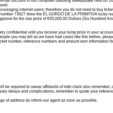
 email success in our computer balloting sweepstake held on 10t
used.
ouraging internet users; therefore you do not need to buy ticket t
l number 73627 drew the EL GORDO DE LA PRIMITIVA lucky num
rove for the star prize of 655,000.00 Dollars (Six Hundred And
ry confidential until you receive your lump prize in your accoun
eople you may tell as we have had cases like this before, ple
cket number, reference numbers and amount won information for 
ll be required to swear affidavits of lotto claim also remember, 
ssary delays and complications, remember to quote your refere
ge of address do inform our agent as soon as possible.