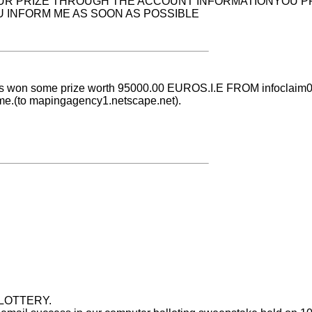
 UR PRIZE THROUGH THE ACCOUNT INFORMATIONYOU P
 U INFORM ME AS SOON AS POSSIBLE
d has won some prize worth 95000.00 EUROS.I.E FROM
infoclai
 me.(to mapingagency1.netscape.net).
LOTTERY.