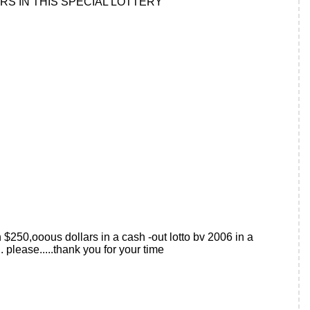
RS IN THIS SPECIAL LOTTERY
 $250,ooous dollars in a cash -out lotto bv 2006 in a
please.....thank you for your time