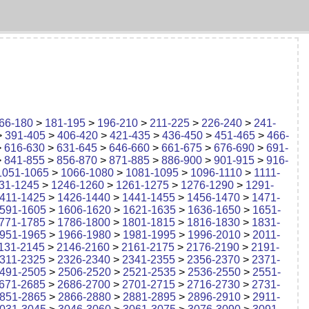
66-180
>
181-195
>
196-210
>
211-225
>
226-240
>
241-
>
391-405
>
406-420
>
421-435
>
436-450
>
451-465
>
466-
>
616-630
>
631-645
>
646-660
>
661-675
>
676-690
>
691-
>
841-855
>
856-870
>
871-885
>
886-900
>
901-915
>
916-
1051-1065
>
1066-1080
>
1081-1095
>
1096-1110
>
1111-
31-1245
>
1246-1260
>
1261-1275
>
1276-1290
>
1291-
411-1425
>
1426-1440
>
1441-1455
>
1456-1470
>
1471-
591-1605
>
1606-1620
>
1621-1635
>
1636-1650
>
1651-
771-1785
>
1786-1800
>
1801-1815
>
1816-1830
>
1831-
951-1965
>
1966-1980
>
1981-1995
>
1996-2010
>
2011-
131-2145
>
2146-2160
>
2161-2175
>
2176-2190
>
2191-
311-2325
>
2326-2340
>
2341-2355
>
2356-2370
>
2371-
491-2505
>
2506-2520
>
2521-2535
>
2536-2550
>
2551-
671-2685
>
2686-2700
>
2701-2715
>
2716-2730
>
2731-
851-2865
>
2866-2880
>
2881-2895
>
2896-2910
>
2911-