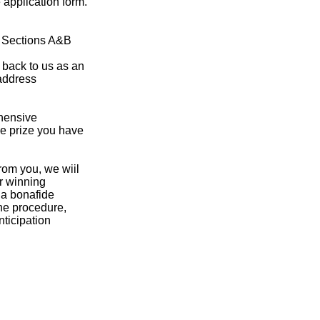
application form.
ut Sections A&B
 back to us as an
 address
ehensive
he prize you have
rom you, we wiil
ur winning
s a bonafide
the procedure,
nticipation