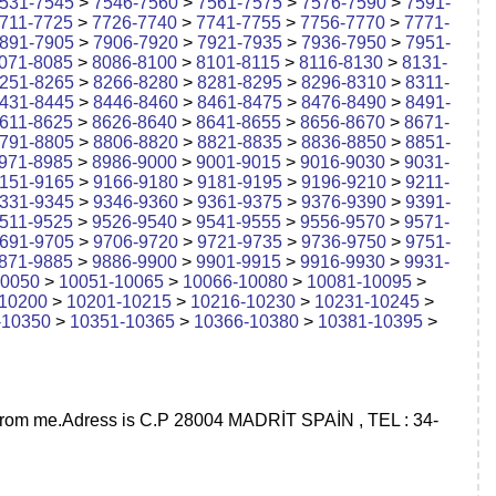
531-7545
>
7546-7560
>
7561-7575
>
7576-7590
>
7591-
711-7725
>
7726-7740
>
7741-7755
>
7756-7770
>
7771-
891-7905
>
7906-7920
>
7921-7935
>
7936-7950
>
7951-
071-8085
>
8086-8100
>
8101-8115
>
8116-8130
>
8131-
251-8265
>
8266-8280
>
8281-8295
>
8296-8310
>
8311-
431-8445
>
8446-8460
>
8461-8475
>
8476-8490
>
8491-
611-8625
>
8626-8640
>
8641-8655
>
8656-8670
>
8671-
791-8805
>
8806-8820
>
8821-8835
>
8836-8850
>
8851-
971-8985
>
8986-9000
>
9001-9015
>
9016-9030
>
9031-
151-9165
>
9166-9180
>
9181-9195
>
9196-9210
>
9211-
331-9345
>
9346-9360
>
9361-9375
>
9376-9390
>
9391-
511-9525
>
9526-9540
>
9541-9555
>
9556-9570
>
9571-
691-9705
>
9706-9720
>
9721-9735
>
9736-9750
>
9751-
871-9885
>
9886-9900
>
9901-9915
>
9916-9930
>
9931-
10050
>
10051-10065
>
10066-10080
>
10081-10095
>
10200
>
10201-10215
>
10216-10230
>
10231-10245
>
-10350
>
10351-10365
>
10366-10380
>
10381-10395
>
ion from me.Adress is C.P 28004 MADRİT SPAİN , TEL : 34-