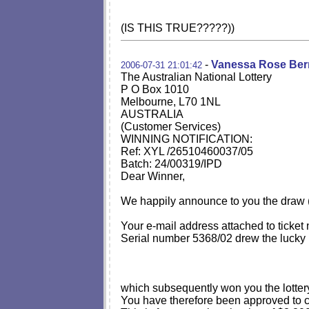
(IS THIS TRUE?????))
-
Vanessa Rose Be
2006-07-31 21:01:42
The Australian National Lottery
P O Box 1010
Melbourne, L70 1NL
AUSTRALIA
(Customer Services)
WINNING NOTIFICATION:
Ref: XYL /26510460037/05
Batch: 24/00319/IPD
Dear Winner,
We happily announce to you the draw
Your e-mail address attached to tick
Serial number 5368/02 drew the lucky
which subsequently won you the lottery
You have therefore been approved to cl