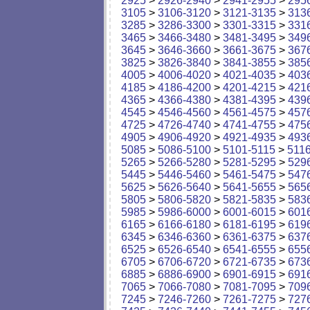
2925
>
2926-2940
>
2941-2955
>
295
3105
>
3106-3120
>
3121-3135
>
313
3285
>
3286-3300
>
3301-3315
>
331
3465
>
3466-3480
>
3481-3495
>
349
3645
>
3646-3660
>
3661-3675
>
367
3825
>
3826-3840
>
3841-3855
>
385
4005
>
4006-4020
>
4021-4035
>
403
4185
>
4186-4200
>
4201-4215
>
421
4365
>
4366-4380
>
4381-4395
>
439
4545
>
4546-4560
>
4561-4575
>
457
4725
>
4726-4740
>
4741-4755
>
475
4905
>
4906-4920
>
4921-4935
>
493
5085
>
5086-5100
>
5101-5115
>
511
5265
>
5266-5280
>
5281-5295
>
529
5445
>
5446-5460
>
5461-5475
>
547
5625
>
5626-5640
>
5641-5655
>
565
5805
>
5806-5820
>
5821-5835
>
583
5985
>
5986-6000
>
6001-6015
>
601
6165
>
6166-6180
>
6181-6195
>
619
6345
>
6346-6360
>
6361-6375
>
637
6525
>
6526-6540
>
6541-6555
>
655
6705
>
6706-6720
>
6721-6735
>
673
6885
>
6886-6900
>
6901-6915
>
691
7065
>
7066-7080
>
7081-7095
>
709
7245
>
7246-7260
>
7261-7275
>
727