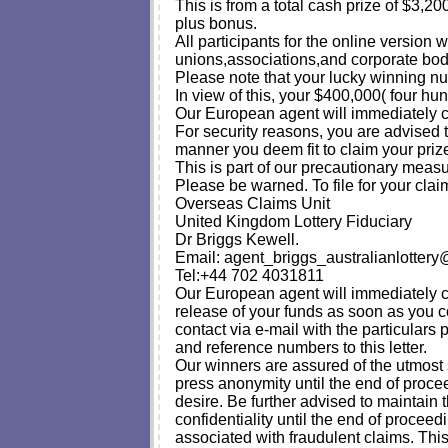
This is from a total cash prize of $3,2
plus bonus.
All participants for the online versi
unions,associations,and corporate bodi
Please note that your lucky winning nu
In view of this, your $400,000( four h
Our European agent will immediately co
For security reasons, you are advised 
manner you deem fit to claim your priz
This is part of our precautionary meas
Please be warned. To file for your clai
Overseas Claims Unit
United Kingdom Lottery Fiduciary
Dr Briggs Kewell.
Email:
agent_briggs_australianlotte
Tel:+44 702 4031811
Our European agent will immediately c
release of your funds as soon as you c
contact via e-mail with the particulars
and reference numbers to this letter.
Our winners are assured of the utmost s
press anonymity until the end of proc
desire. Be further advised to maintain th
confidentiality until the end of procee
associated with fraudulent claims. This