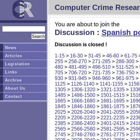
Computer Crime Resear
You are about to join the
Discussion :
Spanish po
Discussion is closed !
News
1-15
>
16-30
>
31-45
>
46-60
>
61-75
Articles
255
>
256-270
>
271-285
>
286-300
>
Legislation
480
>
481-495
>
496-510
>
511-525
>
Links
705
>
706-720
>
721-735
>
736-750
>
930
>
931-945
>
946-960
>
961-975
>
Archive
1125
>
1126-1140
>
1141-1155
>
1156
About Us
1305
>
1306-1320
>
1321-1335
>
133
1485
>
1486-1500
>
1501-1515
>
151
Contact
1665
>
1666-1680
>
1681-1695
>
169
1845
>
1846-1860
>
1861-1875
>
187
2025
>
2026-2040
>
2041-2055
>
205
2205
>
2206-2220
>
2221-2235
>
223
2385
>
2386-2400
>
2401-2415
>
241
2565
>
2566-2580
>
2581-2595
>
259
2745
>
2746-2760
>
2761-2775
>
277