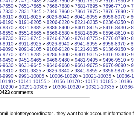
6-7470
>
7471-7485
>
7486-7500
>
7501-7515
>
7516-7530
>
7
6-7650
>
7651-7665
>
7666-7680
>
7681-7695
>
7696-7710
>
7
6-7830
>
7831-7845
>
7846-7860
>
7861-7875
>
7876-7890
>
7
6-8010
>
8011-8025
>
8026-8040
>
8041-8055
>
8056-8070
>
8
6-8190
>
8191-8205
>
8206-8220
>
8221-8235
>
8236-8250
>
8
6-8370
>
8371-8385
>
8386-8400
>
8401-8415
>
8416-8430
>
8
6-8550
>
8551-8565
>
8566-8580
>
8581-8595
>
8596-8610
>
8
6-8730
>
8731-8745
>
8746-8760
>
8761-8775
>
8776-8790
>
8
6-8910
>
8911-8925
>
8926-8940
>
8941-8955
>
8956-8970
>
8
6-9090
>
9091-9105
>
9106-9120
>
9121-9135
>
9136-9150
>
9
6-9270
>
9271-9285
>
9286-9300
>
9301-9315
>
9316-9330
>
9
6-9450
>
9451-9465
>
9466-9480
>
9481-9495
>
9496-9510
>
9
6-9630
>
9631-9645
>
9646-9660
>
9661-9675
>
9676-9690
>
9
6-9810
>
9811-9825
>
9826-9840
>
9841-9855
>
9856-9870
>
9
6-9990
>
9991-10005
>
10006-10020
>
10021-10035
>
10036-
10140
>
10141-10155
>
10156-10170
>
10171-10185
>
10186-
-10290
>
10291-10305
>
10306-10320
>
10321-10335
>
10336
0423
comments
uromillionlotterycoordinator . they want bank account informat