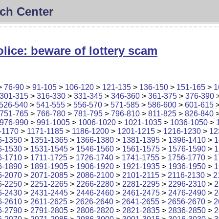
ch Center
lice: beware of lottery scam
>
76-90
>
91-105
>
106-120
>
121-135
>
136-150
>
151-165
>
1
301-315
>
316-330
>
331-345
>
346-360
>
361-375
>
376-390
526-540
>
541-555
>
556-570
>
571-585
>
586-600
>
601-615
751-765
>
766-780
>
781-795
>
796-810
>
811-825
>
826-840
976-990
>
991-1005
>
1006-1020
>
1021-1035
>
1036-1050
>
-1170
>
1171-1185
>
1186-1200
>
1201-1215
>
1216-1230
>
12
6-1350
>
1351-1365
>
1366-1380
>
1381-1395
>
1396-1410
>
1
6-1530
>
1531-1545
>
1546-1560
>
1561-1575
>
1576-1590
>
1
6-1710
>
1711-1725
>
1726-1740
>
1741-1755
>
1756-1770
>
1
6-1890
>
1891-1905
>
1906-1920
>
1921-1935
>
1936-1950
>
1
6-2070
>
2071-2085
>
2086-2100
>
2101-2115
>
2116-2130
>
2
6-2250
>
2251-2265
>
2266-2280
>
2281-2295
>
2296-2310
>
2
6-2430
>
2431-2445
>
2446-2460
>
2461-2475
>
2476-2490
>
2
6-2610
>
2611-2625
>
2626-2640
>
2641-2655
>
2656-2670
>
2
6-2790
>
2791-2805
>
2806-2820
>
2821-2835
>
2836-2850
>
2