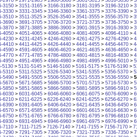
6-2970
>
2971-2985
>
2986-3000
>
3001-3015
>
3016-3030
>
3
6-3150
>
3151-3165
>
3166-3180
>
3181-3195
>
3196-3210
>
3
6-3330
>
3331-3345
>
3346-3360
>
3361-3375
>
3376-3390
>
3
6-3510
>
3511-3525
>
3526-3540
>
3541-3555
>
3556-3570
>
3
6-3690
>
3691-3705
>
3706-3720
>
3721-3735
>
3736-3750
>
3
6-3870
>
3871-3885
>
3886-3900
>
3901-3915
>
3916-3930
>
3
6-4050
>
4051-4065
>
4066-4080
>
4081-4095
>
4096-4110
>
4
6-4230
>
4231-4245
>
4246-4260
>
4261-4275
>
4276-4290
>
4
6-4410
>
4411-4425
>
4426-4440
>
4441-4455
>
4456-4470
>
4
6-4590
>
4591-4605
>
4606-4620
>
4621-4635
>
4636-4650
>
4
6-4770
>
4771-4785
>
4786-4800
>
4801-4815
>
4816-4830
>
4
6-4950
>
4951-4965
>
4966-4980
>
4981-4995
>
4996-5010
>
5
6-5130
>
5131-5145
>
5146-5160
>
5161-5175
>
5176-5190
>
5
6-5310
>
5311-5325
>
5326-5340
>
5341-5355
>
5356-5370
>
5
6-5490
>
5491-5505
>
5506-5520
>
5521-5535
>
5536-5550
>
5
6-5670
>
5671-5685
>
5686-5700
>
5701-5715
>
5716-5730
>
5
6-5850
>
5851-5865
>
5866-5880
>
5881-5895
>
5896-5910
>
5
6-6030
>
6031-6045
>
6046-6060
>
6061-6075
>
6076-6090
>
6
6-6210
>
6211-6225
>
6226-6240
>
6241-6255
>
6256-6270
>
6
6-6390
>
6391-6405
>
6406-6420
>
6421-6435
>
6436-6450
>
6
6-6570
>
6571-6585
>
6586-6600
>
6601-6615
>
6616-6630
>
6
6-6750
>
6751-6765
>
6766-6780
>
6781-6795
>
6796-6810
>
6
6-6930
>
6931-6945
>
6946-6960
>
6961-6975
>
6976-6990
>
6
6-7110
>
7111-7125
>
7126-7140
>
7141-7155
>
7156-7170
>
7
6-7290
>
7291-7305
>
7306-7320
>
7321-7335
>
7336-7350
>
7