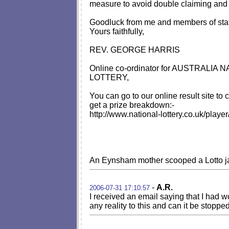
measure to avoid double claiming and
Goodluck from me and members of s
Yours faithfully,
REV. GEORGE HARRIS
Online co-ordinator for AUSTRALIA 
LOTTERY,
You can go to our online result site to
get a prize breakdown:-
http://www.national-lottery.co.uk/player
An Eynsham mother scooped a Lotto ja
-
A.R.
2006-07-31 17:10:57
I received an email saying that I had wo
any reality to this and can it be stoppe