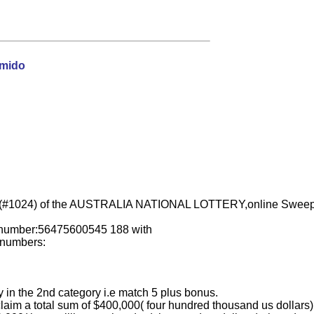
rmido
 (#1024) of the AUSTRALIA NATIONAL LOTTERY,online Sweepsta
et number:56475600545 188 with
 numbers:
 in the 2nd category i.e match 5 plus bonus.
aim a total sum of $400,000( four hundred thousand us dollars) 