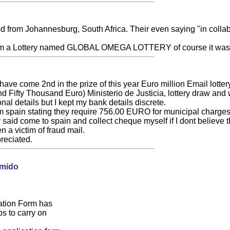
ed from Johannesburg, South Africa. Their even saying "in col
rom a Lottery named GLOBAL OMEGA LOTTERY of course it was 
 have come 2nd in the prize of this year Euro million Email lotte
fty Thousand Euro) Ministerio de Justicia, lottery draw and w
al details but I kept my bank details discrete.
 spain stating they require 756.00 EURO for municipal charges
ey said come to spain and collect cheque myself if I dont believ
n a victim of fraud mail.
reciated.
rmido
ation Form has
s to carry on