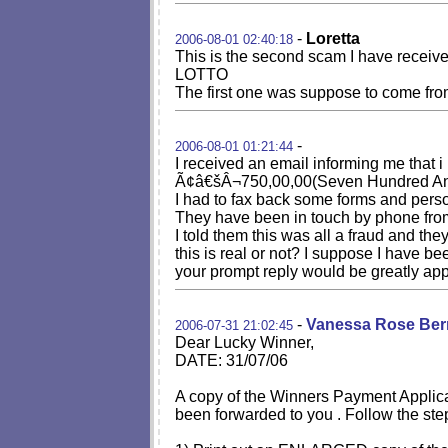
-
Loretta
2006-08-01 02:40:18
This is the second scam I have receiv
LOTTO
The first one was suppose to come f
-
2006-08-01 01:21:44
I received an email informing me that i
Ã¢â€šÂ¬750,00,00(Seven Hundred And Fi
I had to fax back some forms and person
They have been in touch by phone from
I told them this was all a fraud and th
this is real or not? I suppose I have bee
your prompt reply would be greatly app
-
Vanessa Rose Be
2006-07-31 21:02:45
Dear Lucky Winner,
DATE: 31/07/06
A copy of the Winners Payment Applic
been forwarded to you . Follow the step