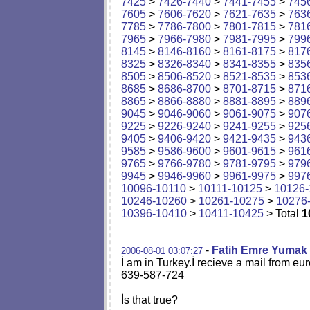
7425
>
7426-7440
>
7441-7455
>
745
7605
>
7606-7620
>
7621-7635
>
763
7785
>
7786-7800
>
7801-7815
>
781
7965
>
7966-7980
>
7981-7995
>
799
8145
>
8146-8160
>
8161-8175
>
817
8325
>
8326-8340
>
8341-8355
>
835
8505
>
8506-8520
>
8521-8535
>
853
8685
>
8686-8700
>
8701-8715
>
871
8865
>
8866-8880
>
8881-8895
>
889
9045
>
9046-9060
>
9061-9075
>
907
9225
>
9226-9240
>
9241-9255
>
925
9405
>
9406-9420
>
9421-9435
>
943
9585
>
9586-9600
>
9601-9615
>
961
9765
>
9766-9780
>
9781-9795
>
979
9945
>
9946-9960
>
9961-9975
>
997
10096-10110
>
10111-10125
>
10126-
10246-10260
>
10261-10275
>
10276
10396-10410
>
10411-10425
> Total
1
-
Fatih Emre Yumak
2006-08-01 03:07:27
İ am in Turkey.İ recieve a mail from e
639-587-724
İs that true?