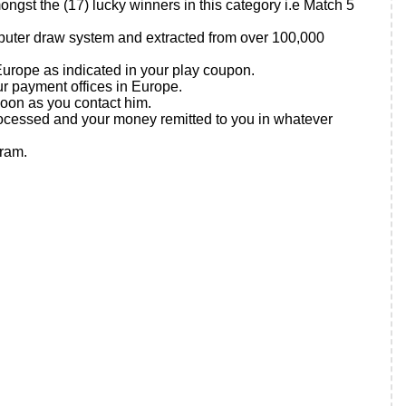
ongst the (17) lucky winners in this category i.e Match 5
mputer draw system and extracted from over 100,000
Europe as indicated in your play coupon.
ur payment offices in Europe.
soon as you contact him.
 processed and your money remitted to you in whatever
gram.