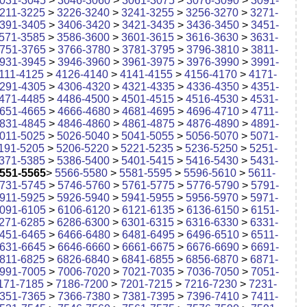
031-3045
>
3046-3060
>
3061-3075
>
3076-3090
>
3091-
211-3225
>
3226-3240
>
3241-3255
>
3256-3270
>
3271-
391-3405
>
3406-3420
>
3421-3435
>
3436-3450
>
3451-
571-3585
>
3586-3600
>
3601-3615
>
3616-3630
>
3631-
751-3765
>
3766-3780
>
3781-3795
>
3796-3810
>
3811-
931-3945
>
3946-3960
>
3961-3975
>
3976-3990
>
3991-
111-4125
>
4126-4140
>
4141-4155
>
4156-4170
>
4171-
291-4305
>
4306-4320
>
4321-4335
>
4336-4350
>
4351-
471-4485
>
4486-4500
>
4501-4515
>
4516-4530
>
4531-
651-4665
>
4666-4680
>
4681-4695
>
4696-4710
>
4711-
831-4845
>
4846-4860
>
4861-4875
>
4876-4890
>
4891-
011-5025
>
5026-5040
>
5041-5055
>
5056-5070
>
5071-
191-5205
>
5206-5220
>
5221-5235
>
5236-5250
>
5251-
371-5385
>
5386-5400
>
5401-5415
>
5416-5430
>
5431-
551-5565
>
5566-5580
>
5581-5595
>
5596-5610
>
5611-
731-5745
>
5746-5760
>
5761-5775
>
5776-5790
>
5791-
911-5925
>
5926-5940
>
5941-5955
>
5956-5970
>
5971-
091-6105
>
6106-6120
>
6121-6135
>
6136-6150
>
6151-
271-6285
>
6286-6300
>
6301-6315
>
6316-6330
>
6331-
451-6465
>
6466-6480
>
6481-6495
>
6496-6510
>
6511-
631-6645
>
6646-6660
>
6661-6675
>
6676-6690
>
6691-
811-6825
>
6826-6840
>
6841-6855
>
6856-6870
>
6871-
991-7005
>
7006-7020
>
7021-7035
>
7036-7050
>
7051-
171-7185
>
7186-7200
>
7201-7215
>
7216-7230
>
7231-
351-7365
>
7366-7380
>
7381-7395
>
7396-7410
>
7411-