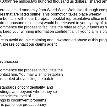
00,000(three million,two hundred thousand us dollars.) shared am
on were selected randomly from World Wide Web sites through co
es that are listed online. This promotion takes place weekly.
mber falls within our European booklet representative office in 
undred thousand us dollars) would be released to you by any of o
mmence the process to facilitate the release of your funds as 
to keep your winning information confidential till your claim is
e.
ure to avoid double claiming and unwarranted abuse of this pro
m, please contact our claims agent:
ry@yahoo.com
ommence the process to facilitate the
ontact him. You may wish to establish
 presented above citing the batch
tandards of confidentiality, and
eedings, and beyond where they so
e strictest level of
dings to circumvent problems
 is part of our precautionary