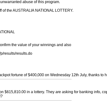
 unwarranted abuse of this program.
taff of the AUSTRALIA NATIONAL LOTTERY.
NATIONAL
 confirm the value of your winnings and also
/p/results/results.do
ckpot fortune of $400,000 on Wednesday 12th July, thanks to h
n $615,810.00 in a lottery. They are asking for banking info, copy
d?