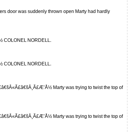
vers door was suddenly thrown open Marty had hardly
Ã£Æ’Å½ COLONEL NORDELL.
Ã£Æ’Å½ COLONEL NORDELL.
 Ã£â€šÂ«Ã£â€šÂ¸Ã£Æ’Å½ Marty was trying to twist the top of
 Ã£â€šÂ«Ã£â€šÂ¸Ã£Æ’Å½ Marty was trying to twist the top of