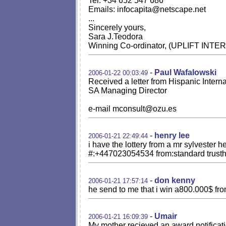
Tel: +34 652 547 686
Emails:
infocapita@netscape.net
...
Sincerely yours,
Sara J.Teodora
Winning Co-ordinator, (UPLIFT IN
-
Paul Wafalowski
2006-01-22 00:03:49
Received a letter from Hispanic Inte
SA Managing Director
e-mail
mconsult@ozu.es
-
henry lee
2006-01-21 22:49:44
i have the lottery from a mr sylvester h
#:+447023054534 from:standard trusth 
-
don kenny
2006-01-21 17:57:14
he send to me that i win a800.000$ fr
-
Umair
2006-01-21 16:09:39
My mother recieved an award notifica