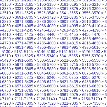
6-2970
>
2971-2985
>
2986-3000
>
3001-3015
>
3016-3030
>
3
6-3150
>
3151-3165
>
3166-3180
>
3181-3195
>
3196-3210
>
3
6-3330
>
3331-3345
>
3346-3360
>
3361-3375
>
3376-3390
>
3
6-3510
>
3511-3525
>
3526-3540
>
3541-3555
>
3556-3570
>
3
6-3690
>
3691-3705
>
3706-3720
>
3721-3735
>
3736-3750
>
3
6-3870
>
3871-3885
>
3886-3900
>
3901-3915
>
3916-3930
>
3
6-4050
>
4051-4065
>
4066-4080
>
4081-4095
>
4096-4110
>
4
6-4230
>
4231-4245
>
4246-4260
>
4261-4275
>
4276-4290
>
4
6-4410
>
4411-4425
>
4426-4440
>
4441-4455
>
4456-4470
>
4
6-4590
>
4591-4605
>
4606-4620
>
4621-4635
>
4636-4650
>
4
6-4770
>
4771-4785
>
4786-4800
>
4801-4815
>
4816-4830
>
4
6-4950
>
4951-4965
>
4966-4980
>
4981-4995
>
4996-5010
>
5
6-5130
>
5131-5145
>
5146-5160
>
5161-5175
>
5176-5190
>
5
6-5310
>
5311-5325
>
5326-5340
>
5341-5355
>
5356-5370
>
5
6-5490
>
5491-5505
>
5506-5520
>
5521-5535
>
5536-5550
>
5
6-5670
>
5671-5685
>
5686-5700
>
5701-5715
>
5716-5730
>
5
6-5850
>
5851-5865
>
5866-5880
>
5881-5895
>
5896-5910
>
5
6-6030
>
6031-6045
>
6046-6060
>
6061-6075
>
6076-6090
>
6
6-6210
>
6211-6225
>
6226-6240
>
6241-6255
>
6256-6270
>
6
6-6390
>
6391-6405
>
6406-6420
>
6421-6435
>
6436-6450
>
6
6-6570
>
6571-6585
>
6586-6600
>
6601-6615
>
6616-6630
>
6
6-6750
>
6751-6765
>
6766-6780
>
6781-6795
>
6796-6810
>
6
6-6930
>
6931-6945
>
6946-6960
>
6961-6975
>
6976-6990
>
6
6-7110
>
7111-7125
>
7126-7140
>
7141-7155
>
7156-7170
>
7
6-7290
>
7291-7305
>
7306-7320
>
7321-7335
>
7336-7350
>
7