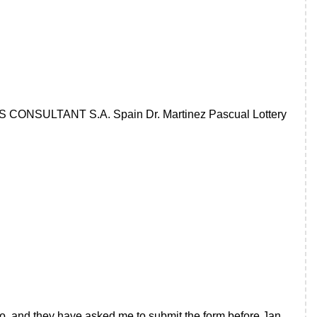
ROS CONSULTANT S.A. Spain Dr. Martinez Pascual Lottery
 and they have asked me to submit the form before Jan