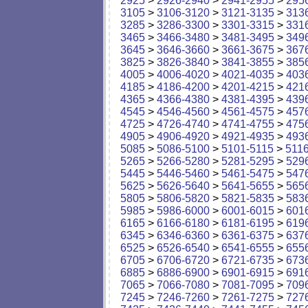
2925
>
2926-2940
>
2941-2955
>
295
3105
>
3106-3120
>
3121-3135
>
313
3285
>
3286-3300
>
3301-3315
>
331
3465
>
3466-3480
>
3481-3495
>
349
3645
>
3646-3660
>
3661-3675
>
367
3825
>
3826-3840
>
3841-3855
>
385
4005
>
4006-4020
>
4021-4035
>
403
4185
>
4186-4200
>
4201-4215
>
421
4365
>
4366-4380
>
4381-4395
>
439
4545
>
4546-4560
>
4561-4575
>
457
4725
>
4726-4740
>
4741-4755
>
475
4905
>
4906-4920
>
4921-4935
>
493
5085
>
5086-5100
>
5101-5115
>
511
5265
>
5266-5280
>
5281-5295
>
529
5445
>
5446-5460
>
5461-5475
>
547
5625
>
5626-5640
>
5641-5655
>
565
5805
>
5806-5820
>
5821-5835
>
583
5985
>
5986-6000
>
6001-6015
>
601
6165
>
6166-6180
>
6181-6195
>
619
6345
>
6346-6360
>
6361-6375
>
637
6525
>
6526-6540
>
6541-6555
>
655
6705
>
6706-6720
>
6721-6735
>
673
6885
>
6886-6900
>
6901-6915
>
691
7065
>
7066-7080
>
7081-7095
>
709
7245
>
7246-7260
>
7261-7275
>
727