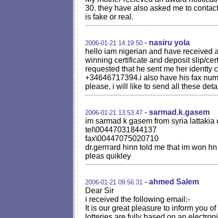
30. they have also asked me to contac
is fake or real.
-
nasiru yola
2006-01-21 14:19:50
hello iam nigerian and have received am
winning certificate and deposit slip/c
requested that he sent me her identty
+34646717394.i also have his fax nu
please, i will like to send all these det
-
sarmad.k.gasem
2006-01-21 13:53:47
im sarmad k gasem from syria lattakia c
tel\00447031844137
fax\00447075020710
dr.gerrrard hinn told me that im won 
pleas quikley
-
ahmed Salem
2006-01-21 09:56:31
Dear Sir
i received the following email:-
It is our great pleasure to inform 
lotteries are fully based on an electr