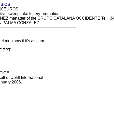
SIOS
15.810EUROS
itive sweep take lottery-promotion
TINEZ manager of the GRUPO CATALANA OCCIDENTE Tel:+34
.JUAN PALMA GONZALEZ
et me know if it's a scam.
DEPT.
OTICE
lt of Uplift International
anuary 2006.