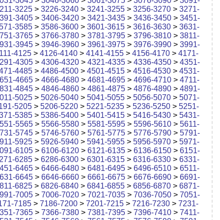
031-3045
>
3046-3060
>
3061-3075
>
3076-3090
>
3091-
211-3225
>
3226-3240
>
3241-3255
>
3256-3270
>
3271-
391-3405
>
3406-3420
>
3421-3435
>
3436-3450
>
3451-
571-3585
>
3586-3600
>
3601-3615
>
3616-3630
>
3631-
751-3765
>
3766-3780
>
3781-3795
>
3796-3810
>
3811-
931-3945
>
3946-3960
>
3961-3975
>
3976-3990
>
3991-
111-4125
>
4126-4140
>
4141-4155
>
4156-4170
>
4171-
291-4305
>
4306-4320
>
4321-4335
>
4336-4350
>
4351-
471-4485
>
4486-4500
>
4501-4515
>
4516-4530
>
4531-
651-4665
>
4666-4680
>
4681-4695
>
4696-4710
>
4711-
831-4845
>
4846-4860
>
4861-4875
>
4876-4890
>
4891-
011-5025
>
5026-5040
>
5041-5055
>
5056-5070
>
5071-
191-5205
>
5206-5220
>
5221-5235
>
5236-5250
>
5251-
371-5385
>
5386-5400
>
5401-5415
>
5416-5430
>
5431-
551-5565
>
5566-5580
>
5581-5595
>
5596-5610
>
5611-
731-5745
>
5746-5760
>
5761-5775
>
5776-5790
>
5791-
911-5925
>
5926-5940
>
5941-5955
>
5956-5970
>
5971-
091-6105
>
6106-6120
>
6121-6135
>
6136-6150
>
6151-
271-6285
>
6286-6300
>
6301-6315
>
6316-6330
>
6331-
451-6465
>
6466-6480
>
6481-6495
>
6496-6510
>
6511-
631-6645
>
6646-6660
>
6661-6675
>
6676-6690
>
6691-
811-6825
>
6826-6840
>
6841-6855
>
6856-6870
>
6871-
991-7005
>
7006-7020
>
7021-7035
>
7036-7050
>
7051-
171-7185
>
7186-7200
>
7201-7215
>
7216-7230
>
7231-
351-7365
>
7366-7380
>
7381-7395
>
7396-7410
>
7411-