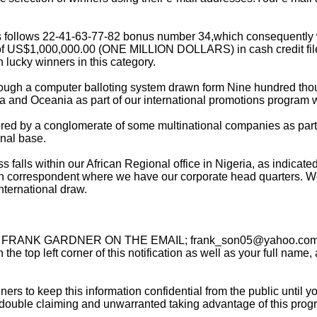
 follows 22-41-63-77-82 bonus number 34,which consequently wo
 US$1,000,000.00 (ONE MILLION DOLLARS) in cash credit file r
ucky winners in this category.
rough a computer balloting system drawn form Nine hundred tho
ca and Oceania as part of our international promotions program 
d by a conglomerate of some multinational companies as part of t
nal base.
s falls within our African Regional office in Nigeria, as indica
n correspondent where we have our corporate head quarters. We h
international draw.
t, DR FRANK GARDNER ON THE EMAIL;
frank_son05@yahoo.co
e top left corner of this notification as well as your full name
ners to keep this information confidential from the public until 
id double claiming and unwarranted taking advantage of this progr