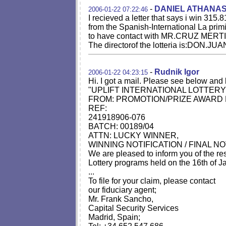
-
DANIEL ATHANAS
2006-01-22 07:22:46
I recieved a letter that says i win 3
from the Spanish-International La prim
to have contact with MR.CRUZ MER
The directorof the lotteria is:DON
-
Rudnik Igor
2006-01-22 04:23:15
Hi. I got a mail. Please see below and l
"UPLIFT INTERNATIONAL LOTTERY
FROM: PROMOTION/PRIZE AWARD 
REF:
241918906-076
BATCH: 00189/04
ATTN: LUCKY WINNER,
WINNING NOTIFICATION / FINAL N
We are pleased to inform you of the resu
Lottery programs held on the 16th of J
...
To file for your claim, please contact
our fiduciary agent;
Mr. Frank Sancho,
Capital Security Services
Madrid, Spain;