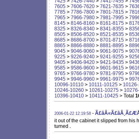
7425
>
7426-7440
>
7441-7455
>
745
7605
>
7606-7620
>
7621-7635
>
763
7785
>
7786-7800
>
7801-7815
>
781
7965
>
7966-7980
>
7981-7995
>
799
8145
>
8146-8160
>
8161-8175
>
817
8325
>
8326-8340
>
8341-8355
>
835
8505
>
8506-8520
>
8521-8535
>
853
8685
>
8686-8700
>
8701-8715
>
871
8865
>
8866-8880
>
8881-8895
>
889
9045
>
9046-9060
>
9061-9075
>
907
9225
>
9226-9240
>
9241-9255
>
925
9405
>
9406-9420
>
9421-9435
>
943
9585
>
9586-9600
>
9601-9615
>
961
9765
>
9766-9780
>
9781-9795
>
979
9945
>
9946-9960
>
9961-9975
>
997
10096-10110
>
10111-10125
>
10126-
10246-10260
>
10261-10275
>
10276
10396-10410
>
10411-10425
> Total
1
-
Ã£âÂ«Ã£âÂ¸Ã£Æ
2006-01-22 12:19:58
it out of the cabinet it slipped fro
turned .