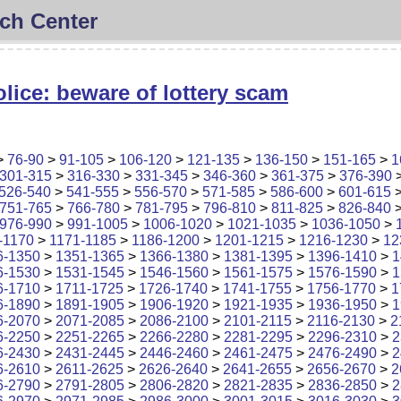
ch Center
lice: beware of lottery scam
>
76-90
>
91-105
>
106-120
>
121-135
>
136-150
>
151-165
>
1
301-315
>
316-330
>
331-345
>
346-360
>
361-375
>
376-390
526-540
>
541-555
>
556-570
>
571-585
>
586-600
>
601-615
751-765
>
766-780
>
781-795
>
796-810
>
811-825
>
826-840
976-990
>
991-1005
>
1006-1020
>
1021-1035
>
1036-1050
>
-1170
>
1171-1185
>
1186-1200
>
1201-1215
>
1216-1230
>
12
6-1350
>
1351-1365
>
1366-1380
>
1381-1395
>
1396-1410
>
1
6-1530
>
1531-1545
>
1546-1560
>
1561-1575
>
1576-1590
>
1
6-1710
>
1711-1725
>
1726-1740
>
1741-1755
>
1756-1770
>
1
6-1890
>
1891-1905
>
1906-1920
>
1921-1935
>
1936-1950
>
1
6-2070
>
2071-2085
>
2086-2100
>
2101-2115
>
2116-2130
>
2
6-2250
>
2251-2265
>
2266-2280
>
2281-2295
>
2296-2310
>
2
6-2430
>
2431-2445
>
2446-2460
>
2461-2475
>
2476-2490
>
2
6-2610
>
2611-2625
>
2626-2640
>
2641-2655
>
2656-2670
>
2
6-2790
>
2791-2805
>
2806-2820
>
2821-2835
>
2836-2850
>
2