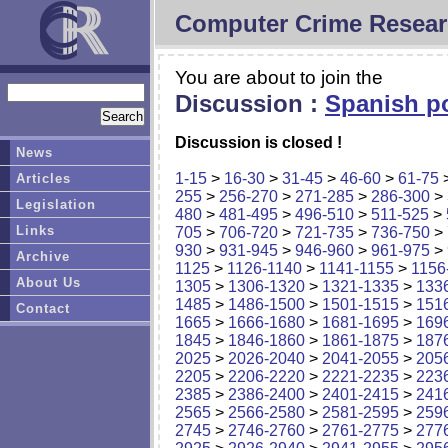
Computer Crime Resear
You are about to join the
Discussion :
Spanish po
Discussion is closed !
News
1-15
>
16-30
>
31-45
>
46-60
>
61-75
Articles
255
>
256-270
>
271-285
>
286-300
>
Legislation
480
>
481-495
>
496-510
>
511-525
>
Links
705
>
706-720
>
721-735
>
736-750
>
930
>
931-945
>
946-960
>
961-975
>
Archive
1125
>
1126-1140
>
1141-1155
>
1156
About Us
1305
>
1306-1320
>
1321-1335
>
133
1485
>
1486-1500
>
1501-1515
>
151
Contact
1665
>
1666-1680
>
1681-1695
>
169
1845
>
1846-1860
>
1861-1875
>
187
2025
>
2026-2040
>
2041-2055
>
205
2205
>
2206-2220
>
2221-2235
>
223
2385
>
2386-2400
>
2401-2415
>
241
2565
>
2566-2580
>
2581-2595
>
259
2745
>
2746-2760
>
2761-2775
>
277