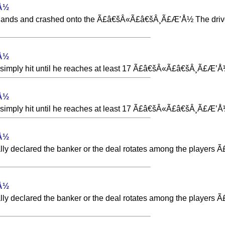
Å½
m his hands and crashed onto the Ã£â€šÂ«Ã£â€šÂ¸Ã£Æ’Å½ The dri
Å½
tead simply hit until he reaches at least 17 Ã£â€šÂ«Ã£â€šÂ¸
Å½
tead simply hit until he reaches at least 17 Ã£â€šÂ«Ã£â€šÂ¸
Å½
ally declared the banker or the deal rotates among the players
Å½
ally declared the banker or the deal rotates among the players