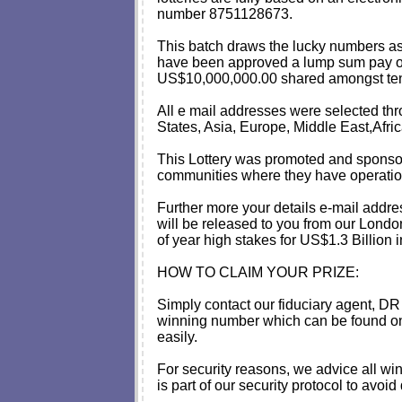
number 8751128673.
This batch draws the lucky numbers as
have been approved a lump sum pay of
US$10,000,000.00 shared amongst ten l
All e mail addresses were selected th
States, Asia, Europe, Middle East,Afri
This Lottery was promoted and sponsore
communities where they have operatio
Further more your details e-mail addres
will be released to you from our Londo
of year high stakes for US$1.3 Billion 
HOW TO CLAIM YOUR PRIZE:
Simply contact our fiduciary agen
winning number which can be found on th
easily.
For security reasons, we advice all win
is part of our security protocol to avo