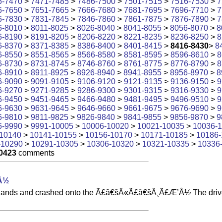
6-7470
>
7471-7485
>
7486-7500
>
7501-7515
>
7516-7530
>
7
6-7650
>
7651-7665
>
7666-7680
>
7681-7695
>
7696-7710
>
7
6-7830
>
7831-7845
>
7846-7860
>
7861-7875
>
7876-7890
>
7
6-8010
>
8011-8025
>
8026-8040
>
8041-8055
>
8056-8070
>
8
6-8190
>
8191-8205
>
8206-8220
>
8221-8235
>
8236-8250
>
8
6-8370
>
8371-8385
>
8386-8400
>
8401-8415
>
8416-8430
>
8
6-8550
>
8551-8565
>
8566-8580
>
8581-8595
>
8596-8610
>
8
6-8730
>
8731-8745
>
8746-8760
>
8761-8775
>
8776-8790
>
8
6-8910
>
8911-8925
>
8926-8940
>
8941-8955
>
8956-8970
>
8
6-9090
>
9091-9105
>
9106-9120
>
9121-9135
>
9136-9150
>
9
6-9270
>
9271-9285
>
9286-9300
>
9301-9315
>
9316-9330
>
9
6-9450
>
9451-9465
>
9466-9480
>
9481-9495
>
9496-9510
>
9
6-9630
>
9631-9645
>
9646-9660
>
9661-9675
>
9676-9690
>
9
6-9810
>
9811-9825
>
9826-9840
>
9841-9855
>
9856-9870
>
9
6-9990
>
9991-10005
>
10006-10020
>
10021-10035
>
10036-
10140
>
10141-10155
>
10156-10170
>
10171-10185
>
10186-
-10290
>
10291-10305
>
10306-10320
>
10321-10335
>
10336
0423
comments
Å½
m his hands and crashed onto the Ã£â€šÂ«Ã£â€šÂ¸Ã£Æ’Å½ The dri