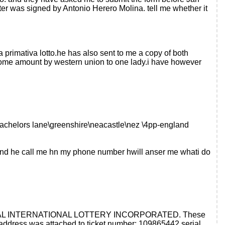
r was signed by Antonio Herero Molina. tell me whether it
 primativa lotto.he has also sent to me a copy of both
t some amount by western union to one lady.i have however
4 bachelors lane\greenshire\neacastle\nez \4pp-england
 and he call me hn my phone number hwill anser me whati do
 the GLOBAL INTERNATIONAL LOTTERY INCORPORATED. These
il address was attached to ticket number; 109865442 serial