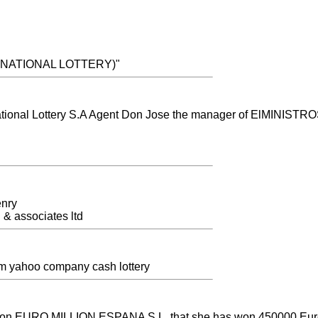
TERNATIONAL LOTTERY)"
rnational Lottery S.A Agent Don Jose the manager of ElMINIST
enry
& associates ltd
om yahoo company cash lottery
tion EURO MILLION ESPANA S.L, that she has won 450000 Euro.