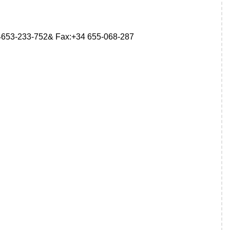
653-233-752& Fax:+34 655-068-287