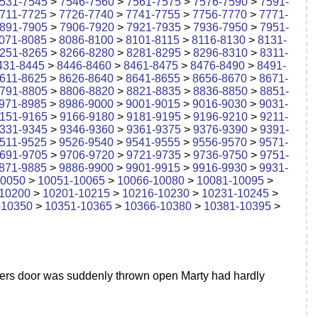
531-7545
>
7546-7560
>
7561-7575
>
7576-7590
>
7591-
711-7725
>
7726-7740
>
7741-7755
>
7756-7770
>
7771-
891-7905
>
7906-7920
>
7921-7935
>
7936-7950
>
7951-
071-8085
>
8086-8100
>
8101-8115
>
8116-8130
>
8131-
251-8265
>
8266-8280
>
8281-8295
>
8296-8310
>
8311-
431-8445
>
8446-8460
>
8461-8475
>
8476-8490
>
8491-
611-8625
>
8626-8640
>
8641-8655
>
8656-8670
>
8671-
791-8805
>
8806-8820
>
8821-8835
>
8836-8850
>
8851-
971-8985
>
8986-9000
>
9001-9015
>
9016-9030
>
9031-
151-9165
>
9166-9180
>
9181-9195
>
9196-9210
>
9211-
331-9345
>
9346-9360
>
9361-9375
>
9376-9390
>
9391-
511-9525
>
9526-9540
>
9541-9555
>
9556-9570
>
9571-
691-9705
>
9706-9720
>
9721-9735
>
9736-9750
>
9751-
871-9885
>
9886-9900
>
9901-9915
>
9916-9930
>
9931-
10050
>
10051-10065
>
10066-10080
>
10081-10095
>
10200
>
10201-10215
>
10216-10230
>
10231-10245
>
-10350
>
10351-10365
>
10366-10380
>
10381-10395
>
vers door was suddenly thrown open Marty had hardly