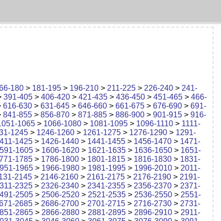
66-180
>
181-195
>
196-210
>
211-225
>
226-240
>
241-
>
391-405
>
406-420
>
421-435
>
436-450
>
451-465
>
466-
>
616-630
>
631-645
>
646-660
>
661-675
>
676-690
>
691-
>
841-855
>
856-870
>
871-885
>
886-900
>
901-915
>
916-
1051-1065
>
1066-1080
>
1081-1095
>
1096-1110
>
1111-
31-1245
>
1246-1260
>
1261-1275
>
1276-1290
>
1291-
411-1425
>
1426-1440
>
1441-1455
>
1456-1470
>
1471-
591-1605
>
1606-1620
>
1621-1635
>
1636-1650
>
1651-
771-1785
>
1786-1800
>
1801-1815
>
1816-1830
>
1831-
951-1965
>
1966-1980
>
1981-1995
>
1996-2010
>
2011-
131-2145
>
2146-2160
>
2161-2175
>
2176-2190
>
2191-
311-2325
>
2326-2340
>
2341-2355
>
2356-2370
>
2371-
491-2505
>
2506-2520
>
2521-2535
>
2536-2550
>
2551-
671-2685
>
2686-2700
>
2701-2715
>
2716-2730
>
2731-
851-2865
>
2866-2880
>
2881-2895
>
2896-2910
>
2911-