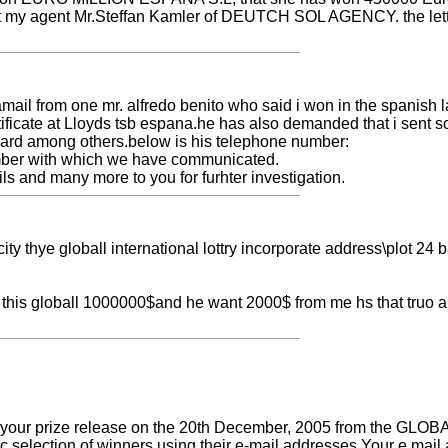
t my agent Mr.Steffan Kamler of DEUTCH SOL AGENCY. the lette
ail from one mr. alfredo benito who said i won in the spanish la
ertificate at Lloyds tsb espana.he has also demanded that i sen
 card among others.below is his telephone number:
mber with which we have communicated.
ails and many more to you for furhter investigation.
ity thye globall international lottry incorporate address\plot 2
hn this globall 1000000$and he want 2000$ from me hs that truo
you of your prize release on the 20th December, 2005 from
onic selection of winners using their e-mail addresses.Your e ma