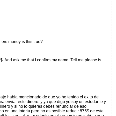
ners money is this true?
$. And ask me that I confirm my name. Tell me please is
saje habia mencionado de que yo he tenido el exito de
a enviar este dinero. y ya que digo yo soy un estudante y
inero y si no lo quieres debes renunciar de eso.
o en una loteria pero no es posible reducir 875$ de este
ft Inc, con tal antecedente en el comercio no sabian que