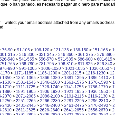
 que lo han ganado, es necesario pagar un dinero para mandarlo
ery .. writed: your email address attached from any emails addre
.........
>
76-90
>
91-105
>
106-120
>
121-135
>
136-150
>
151-165
>
1
301-315
>
316-330
>
331-345
>
346-360
>
361-375
>
376-390
526-540
>
541-555
>
556-570
>
571-585
>
586-600
>
601-615
751-765
>
766-780
>
781-795
>
796-810
>
811-825
>
826-840
976-990
>
991-1005
>
1006-1020
>
1021-1035
>
1036-1050
>
-1170
>
1171-1185
>
1186-1200
>
1201-1215
>
1216-1230
>
12
6-1350
>
1351-1365
>
1366-1380
>
1381-1395
>
1396-1410
>
1
6-1530
>
1531-1545
>
1546-1560
>
1561-1575
>
1576-1590
>
1
6-1710
>
1711-1725
>
1726-1740
>
1741-1755
>
1756-1770
>
1
6-1890
>
1891-1905
>
1906-1920
>
1921-1935
>
1936-1950
>
1
6-2070
>
2071-2085
>
2086-2100
>
2101-2115
>
2116-2130
>
2
6-2250
>
2251-2265
>
2266-2280
>
2281-2295
>
2296-2310
>
2
6-2430
>
2431-2445
>
2446-2460
>
2461-2475
>
2476-2490
>
2
6-2610
>
2611-2625
>
2626-2640
>
2641-2655
>
2656-2670
>
2
6-2790
>
2791-2805
>
2806-2820
>
2821-2835
>
2836-2850
>
2