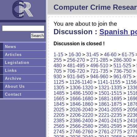
Computer Crime Resear
You are about to join the
Discussion :
Spanish po
Discussion is closed !
News
1-15
>
16-30
>
31-45
>
46-60
>
61-75
Articles
255
>
256-270
>
271-285
>
286-300
>
Legislation
480
>
481-495
>
496-510
>
511-525
>
Links
705
>
706-720
>
721-735
>
736-750
>
930
>
931-945
>
946-960
>
961-975
>
Archive
1125
>
1126-1140
>
1141-1155
>
1156
About Us
1305
>
1306-1320
>
1321-1335
>
133
1485
>
1486-1500
>
1501-1515
>
151
Contact
1665
>
1666-1680
>
1681-1695
>
169
1845
>
1846-1860
>
1861-1875
>
187
2025
>
2026-2040
>
2041-2055
>
205
2205
>
2206-2220
>
2221-2235
>
223
2385
>
2386-2400
>
2401-2415
>
241
2565
>
2566-2580
>
2581-2595
>
259
2745
>
2746-2760
>
2761-2775
>
277