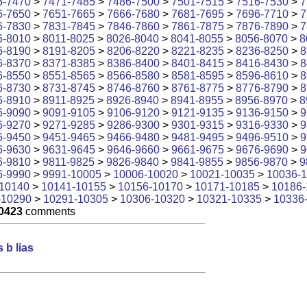
6-7470
>
7471-7485
>
7486-7500
>
7501-7515
>
7516-7530
>
7
6-7650
>
7651-7665
>
7666-7680
>
7681-7695
>
7696-7710
>
7
6-7830
>
7831-7845
>
7846-7860
>
7861-7875
>
7876-7890
>
7
6-8010
>
8011-8025
>
8026-8040
>
8041-8055
>
8056-8070
>
8
6-8190
>
8191-8205
>
8206-8220
>
8221-8235
>
8236-8250
>
8
6-8370
>
8371-8385
>
8386-8400
>
8401-8415
>
8416-8430
>
8
6-8550
>
8551-8565
>
8566-8580
>
8581-8595
>
8596-8610
>
8
6-8730
>
8731-8745
>
8746-8760
>
8761-8775
>
8776-8790
>
8
6-8910
>
8911-8925
>
8926-8940
>
8941-8955
>
8956-8970
>
8
6-9090
>
9091-9105
>
9106-9120
>
9121-9135
>
9136-9150
>
9
6-9270
>
9271-9285
>
9286-9300
>
9301-9315
>
9316-9330
>
9
6-9450
>
9451-9465
>
9466-9480
>
9481-9495
>
9496-9510
>
9
6-9630
>
9631-9645
>
9646-9660
>
9661-9675
>
9676-9690
>
9
6-9810
>
9811-9825
>
9826-9840
>
9841-9855
>
9856-9870
>
9
6-9990
>
9991-10005
>
10006-10020
>
10021-10035
>
10036-
10140
>
10141-10155
>
10156-10170
>
10171-10185
>
10186-
-10290
>
10291-10305
>
10306-10320
>
10321-10335
>
10336
0423
comments
b lias