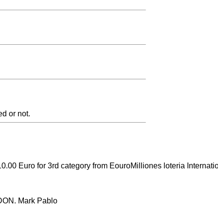
ed or not.
10.00 Euro for 3rd category from EouroMilliones loteria Internati
 DON. Mark Pablo