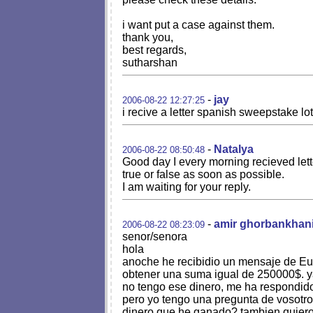
i want put a case against them.
thank you,
best regards,
sutharshan
-
jay
2006-08-22 12:27:25
i recive a letter spanish sweepstake lo
-
Natalya
2006-08-22 08:50:48
Good day I every morning recieved lett
true or false as soon as possible.
I am waiting for your reply.
-
amir ghorbankhan
2006-08-22 08:23:09
senor/senora
hola
anoche he recibidio un mensaje de Eur
obtener una suma igual de 250000$. ya
no tengo ese dinero, me ha respondido 
pero yo tengo una pregunta de vosotro
dinero que he ganado? tambien quiero 