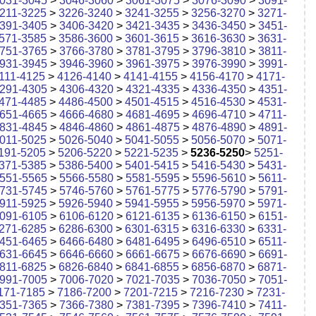
031-3045
>
3046-3060
>
3061-3075
>
3076-3090
>
3091-
211-3225
>
3226-3240
>
3241-3255
>
3256-3270
>
3271-
391-3405
>
3406-3420
>
3421-3435
>
3436-3450
>
3451-
571-3585
>
3586-3600
>
3601-3615
>
3616-3630
>
3631-
751-3765
>
3766-3780
>
3781-3795
>
3796-3810
>
3811-
931-3945
>
3946-3960
>
3961-3975
>
3976-3990
>
3991-
111-4125
>
4126-4140
>
4141-4155
>
4156-4170
>
4171-
291-4305
>
4306-4320
>
4321-4335
>
4336-4350
>
4351-
471-4485
>
4486-4500
>
4501-4515
>
4516-4530
>
4531-
651-4665
>
4666-4680
>
4681-4695
>
4696-4710
>
4711-
831-4845
>
4846-4860
>
4861-4875
>
4876-4890
>
4891-
011-5025
>
5026-5040
>
5041-5055
>
5056-5070
>
5071-
191-5205
>
5206-5220
>
5221-5235
>
5236-5250
>
5251-
371-5385
>
5386-5400
>
5401-5415
>
5416-5430
>
5431-
551-5565
>
5566-5580
>
5581-5595
>
5596-5610
>
5611-
731-5745
>
5746-5760
>
5761-5775
>
5776-5790
>
5791-
911-5925
>
5926-5940
>
5941-5955
>
5956-5970
>
5971-
091-6105
>
6106-6120
>
6121-6135
>
6136-6150
>
6151-
271-6285
>
6286-6300
>
6301-6315
>
6316-6330
>
6331-
451-6465
>
6466-6480
>
6481-6495
>
6496-6510
>
6511-
631-6645
>
6646-6660
>
6661-6675
>
6676-6690
>
6691-
811-6825
>
6826-6840
>
6841-6855
>
6856-6870
>
6871-
991-7005
>
7006-7020
>
7021-7035
>
7036-7050
>
7051-
171-7185
>
7186-7200
>
7201-7215
>
7216-7230
>
7231-
351-7365
>
7366-7380
>
7381-7395
>
7396-7410
>
7411-