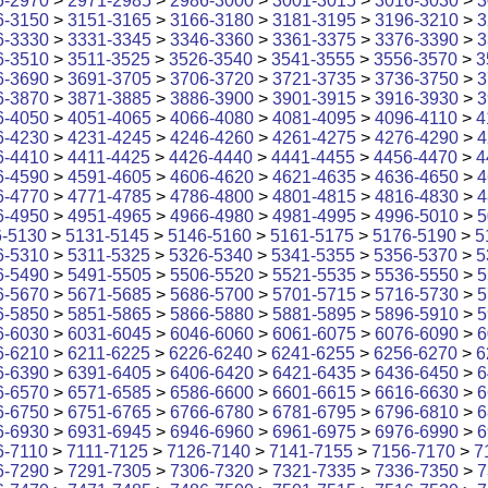
6-2970
>
2971-2985
>
2986-3000
>
3001-3015
>
3016-3030
>
3
6-3150
>
3151-3165
>
3166-3180
>
3181-3195
>
3196-3210
>
3
6-3330
>
3331-3345
>
3346-3360
>
3361-3375
>
3376-3390
>
3
6-3510
>
3511-3525
>
3526-3540
>
3541-3555
>
3556-3570
>
3
6-3690
>
3691-3705
>
3706-3720
>
3721-3735
>
3736-3750
>
3
6-3870
>
3871-3885
>
3886-3900
>
3901-3915
>
3916-3930
>
3
6-4050
>
4051-4065
>
4066-4080
>
4081-4095
>
4096-4110
>
4
6-4230
>
4231-4245
>
4246-4260
>
4261-4275
>
4276-4290
>
4
6-4410
>
4411-4425
>
4426-4440
>
4441-4455
>
4456-4470
>
4
6-4590
>
4591-4605
>
4606-4620
>
4621-4635
>
4636-4650
>
4
6-4770
>
4771-4785
>
4786-4800
>
4801-4815
>
4816-4830
>
4
6-4950
>
4951-4965
>
4966-4980
>
4981-4995
>
4996-5010
>
5
6-5130
>
5131-5145
>
5146-5160
>
5161-5175
>
5176-5190
>
5
6-5310
>
5311-5325
>
5326-5340
>
5341-5355
>
5356-5370
>
5
6-5490
>
5491-5505
>
5506-5520
>
5521-5535
>
5536-5550
>
5
6-5670
>
5671-5685
>
5686-5700
>
5701-5715
>
5716-5730
>
5
6-5850
>
5851-5865
>
5866-5880
>
5881-5895
>
5896-5910
>
5
6-6030
>
6031-6045
>
6046-6060
>
6061-6075
>
6076-6090
>
6
6-6210
>
6211-6225
>
6226-6240
>
6241-6255
>
6256-6270
>
6
6-6390
>
6391-6405
>
6406-6420
>
6421-6435
>
6436-6450
>
6
6-6570
>
6571-6585
>
6586-6600
>
6601-6615
>
6616-6630
>
6
6-6750
>
6751-6765
>
6766-6780
>
6781-6795
>
6796-6810
>
6
6-6930
>
6931-6945
>
6946-6960
>
6961-6975
>
6976-6990
>
6
6-7110
>
7111-7125
>
7126-7140
>
7141-7155
>
7156-7170
>
7
6-7290
>
7291-7305
>
7306-7320
>
7321-7335
>
7336-7350
>
7