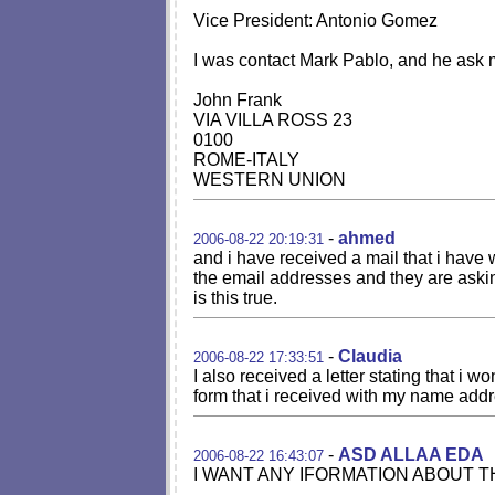
Vice President: Antonio Gomez
I was contact Mark Pablo, and he ask m
John Frank
VIA VILLA ROSS 23
0100
ROME-ITALY
WESTERN UNION
-
ahmed
2006-08-22 20:19:31
and i have received a mail that i have 
the email addresses and they are askin
is this true.
-
Claudia
2006-08-22 17:33:51
I also received a letter stating that i 
form that i received with my name addr
-
ASD ALLAA EDA
2006-08-22 16:43:07
I WANT ANY IFORMATION ABOUT 