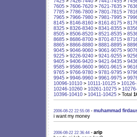
7425
>
7426-7440
>
7441-7455
>
745
7605
>
7606-7620
>
7621-7635
>
763
7785
>
7786-7800
>
7801-7815
>
781
7965
>
7966-7980
>
7981-7995
>
799
8145
>
8146-8160
>
8161-8175
>
817
8325
>
8326-8340
>
8341-8355
>
835
8505
>
8506-8520
>
8521-8535
>
853
8685
>
8686-8700
>
8701-8715
>
871
8865
>
8866-8880
>
8881-8895
>
889
9045
>
9046-9060
>
9061-9075
>
907
9225
>
9226-9240
>
9241-9255
>
925
9405
>
9406-9420
>
9421-9435
>
943
9585
>
9586-9600
>
9601-9615
>
961
9765
>
9766-9780
>
9781-9795
>
979
9945
>
9946-9960
>
9961-9975
>
997
10096-10110
>
10111-10125
>
10126-
10246-10260
>
10261-10275
>
10276
10396-10410
>
10411-10425
> Total
1
-
muhammad firdaus 
2006-08-22 22:55:08
i want my money
-
arip
2006-08-22 22:36:44