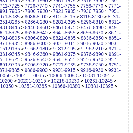
531-7545
>
7546-7560
>
7561-7575
>
7576-7590
>
7591-
711-7725
>
7726-7740
>
7741-7755
>
7756-7770
>
7771-
891-7905
>
7906-7920
>
7921-7935
>
7936-7950
>
7951-
071-8085
>
8086-8100
>
8101-8115
>
8116-8130
>
8131-
251-8265
>
8266-8280
>
8281-8295
>
8296-8310
>
8311-
431-8445
>
8446-8460
>
8461-8475
>
8476-8490
>
8491-
611-8625
>
8626-8640
>
8641-8655
>
8656-8670
>
8671-
791-8805
>
8806-8820
>
8821-8835
>
8836-8850
>
8851-
971-8985
>
8986-9000
>
9001-9015
>
9016-9030
>
9031-
151-9165
>
9166-9180
>
9181-9195
>
9196-9210
>
9211-
331-9345
>
9346-9360
>
9361-9375
>
9376-9390
>
9391-
511-9525
>
9526-9540
>
9541-9555
>
9556-9570
>
9571-
691-9705
>
9706-9720
>
9721-9735
>
9736-9750
>
9751-
871-9885
>
9886-9900
>
9901-9915
>
9916-9930
>
9931-
10050
>
10051-10065
>
10066-10080
>
10081-10095
>
10200
>
10201-10215
>
10216-10230
>
10231-10245
>
-10350
>
10351-10365
>
10366-10380
>
10381-10395
>