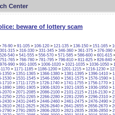
ch Center
lice: beware of lottery scam
>
76-90
>
91-105
>
106-120
>
121-135
>
136-150
>
151-165
>
1
301-315
>
316-330
>
331-345
>
346-360
>
361-375
>
376-390
526-540
>
541-555
>
556-570
>
571-585
>
586-600
>
601-615
751-765
>
766-780
>
781-795
>
796-810
>
811-825
>
826-840
976-990
>
991-1005
>
1006-1020
>
1021-1035
>
1036-1050
>
-1170
>
1171-1185
>
1186-1200
>
1201-1215
>
1216-1230
>
12
6-1350
>
1351-1365
>
1366-1380
>
1381-1395
>
1396-1410
>
1
6-1530
>
1531-1545
>
1546-1560
>
1561-1575
>
1576-1590
>
1
6-1710
>
1711-1725
>
1726-1740
>
1741-1755
>
1756-1770
>
1
6-1890
>
1891-1905
>
1906-1920
>
1921-1935
>
1936-1950
>
1
6-2070
>
2071-2085
>
2086-2100
>
2101-2115
>
2116-2130
>
2
6-2250
>
2251-2265
>
2266-2280
>
2281-2295
>
2296-2310
>
2
6-2430
>
2431-2445
>
2446-2460
>
2461-2475
>
2476-2490
>
2
6-2610
>
2611-2625
>
2626-2640
>
2641-2655
>
2656-2670
>
2
6-2790
>
2791-2805
>
2806-2820
>
2821-2835
>
2836-2850
>
2