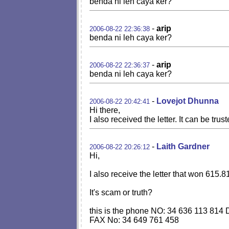
benda ni leh caya ker?
-
arip
2006-08-22 22:36:38
benda ni leh caya ker?
-
arip
2006-08-22 22:36:37
benda ni leh caya ker?
-
Lovejot Dhunna
2006-08-22 20:42:41
Hi there,
I also received the letter. It can be trust
-
Laith Gardner
2006-08-22 20:26:12
Hi,
I also receive the letter that won 615.8
It's scam or truth?
this is the phone NO: 34 636 113 814
FAX No: 34 649 761 458