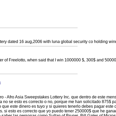
ttery dated 16 aug,2006 with luna global security co holding win
er of Freelotto, when said that I win 1000000 $, 300$ and 50000
i
o - Afro Asia Sweepstakes Lottery Inc. que dentro de este men
 no se esto es correcto o no, porque me han solicitado 875$ par
que este dinero es tuyo y si quieres tenerlo debes pagar este d
s. si esto es correcto que yo puedo tener 250000$ que he ganad
saber las personas como Sultan of Brunei, Bill Gates of Microso