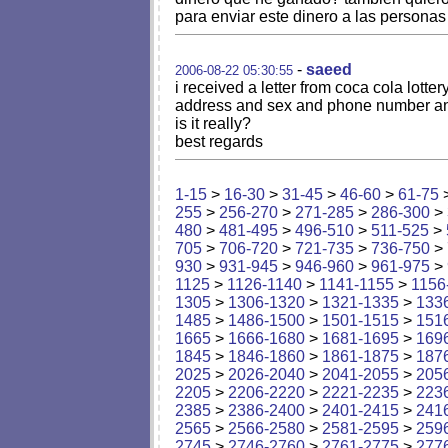
para enviar este dinero a las personas
-
saeed
2006-08-22 05:30:55
i received a letter from coca cola lott
address and sex and phone number and ..
is it really?
best regards
1-15
>
16-30
>
31-45
>
46-60
>
61-75
255
>
256-270
>
271-285
>
286-300
>
480
>
481-495
>
496-510
>
511-525
>
705
>
706-720
>
721-735
>
736-750
>
930
>
931-945
>
946-960
>
961-975
>
1125
>
1126-1140
>
1141-1155
>
1156
1305
>
1306-1320
>
1321-1335
>
133
1485
>
1486-1500
>
1501-1515
>
151
1665
>
1666-1680
>
1681-1695
>
169
1845
>
1846-1860
>
1861-1875
>
187
2025
>
2026-2040
>
2041-2055
>
205
2205
>
2206-2220
>
2221-2235
>
223
2385
>
2386-2400
>
2401-2415
>
241
2565
>
2566-2580
>
2581-2595
>
259
2745
>
2746-2760
>
2761-2775
>
277