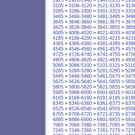
2925
>
2926-2940
>
2941-2955
>
295
3105
>
3106-3120
>
3121-3135
>
313
3285
>
3286-3300
>
3301-3315
>
331
3465
>
3466-3480
>
3481-3495
>
349
3645
>
3646-3660
>
3661-3675
>
367
3825
>
3826-3840
>
3841-3855
>
385
4005
>
4006-4020
>
4021-4035
>
403
4185
>
4186-4200
>
4201-4215
>
421
4365
>
4366-4380
>
4381-4395
>
439
4545
>
4546-4560
>
4561-4575
>
457
4725
>
4726-4740
>
4741-4755
>
475
4905
>
4906-4920
>
4921-4935
>
493
5085
>
5086-5100
>
5101-5115
>
511
5265
>
5266-5280
>
5281-5295
>
529
5445
>
5446-5460
>
5461-5475
>
547
5625
>
5626-5640
>
5641-5655
>
565
5805
>
5806-5820
>
5821-5835
>
583
5985
>
5986-6000
>
6001-6015
>
601
6165
>
6166-6180
>
6181-6195
>
619
6345
>
6346-6360
>
6361-6375
>
637
6525
>
6526-6540
>
6541-6555
>
655
6705
>
6706-6720
>
6721-6735
>
673
6885
>
6886-6900
>
6901-6915
>
691
7065
>
7066-7080
>
7081-7095
>
709
7245
>
7246-7260
>
7261-7275
>
727