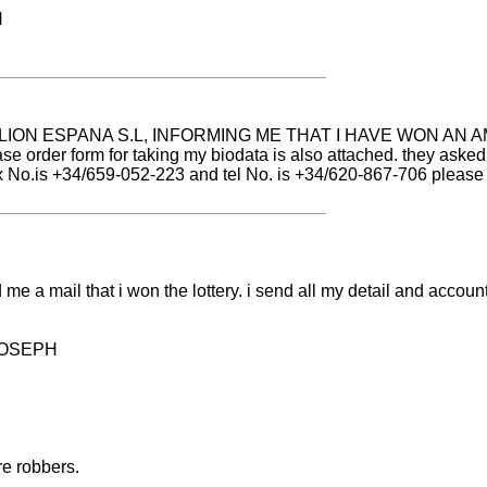
H
 MILLION ESPANA S.L, INFORMING ME THAT I HAVE WON AN AMO
e order form for taking my biodata is also attached. they aske
 +34/659-052-223 and tel No. is +34/620-867-706 please inf
il that i won the lottery. i send all my detail and account num
:JOSEPH
re robbers.