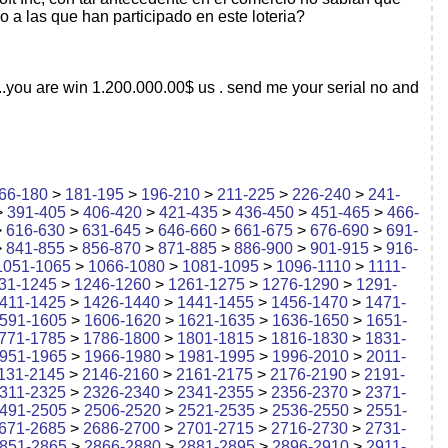
 a las que han participado en este loteria?
ss..you are win 1.200.000.00$ us . send me your serial no and
66-180
>
181-195
>
196-210
>
211-225
>
226-240
>
241-
>
391-405
>
406-420
>
421-435
>
436-450
>
451-465
>
466-
>
616-630
>
631-645
>
646-660
>
661-675
>
676-690
>
691-
>
841-855
>
856-870
>
871-885
>
886-900
>
901-915
>
916-
1051-1065
>
1066-1080
>
1081-1095
>
1096-1110
>
1111-
31-1245
>
1246-1260
>
1261-1275
>
1276-1290
>
1291-
411-1425
>
1426-1440
>
1441-1455
>
1456-1470
>
1471-
591-1605
>
1606-1620
>
1621-1635
>
1636-1650
>
1651-
771-1785
>
1786-1800
>
1801-1815
>
1816-1830
>
1831-
951-1965
>
1966-1980
>
1981-1995
>
1996-2010
>
2011-
131-2145
>
2146-2160
>
2161-2175
>
2176-2190
>
2191-
311-2325
>
2326-2340
>
2341-2355
>
2356-2370
>
2371-
491-2505
>
2506-2520
>
2521-2535
>
2536-2550
>
2551-
671-2685
>
2686-2700
>
2701-2715
>
2716-2730
>
2731-
851-2865
>
2866-2880
>
2881-2895
>
2896-2910
>
2911-