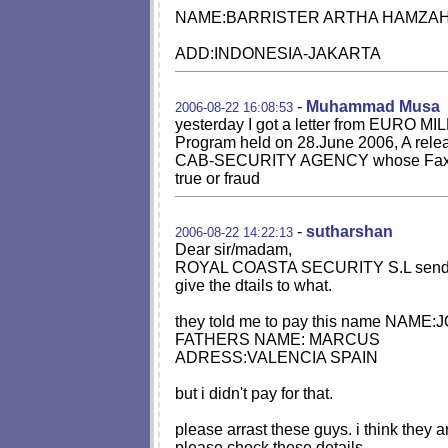
NAME:BARRISTER ARTHA HAMZA
ADD:INDONESIA-JAKARTA
-
Muhammad Musa
2006-08-22 16:08:53
yesterday I got a letter from EURO
Program held on 28.June 2006, A releas
CAB-SECURITY AGENCY whose Fax No.is
true or fraud
-
sutharshan
2006-08-22 14:22:13
Dear sir/madam,
ROYAL COASTA SECURITY S.L send me a ma
give the dtails to what.
they told me to pay this name NAME
FATHERS NAME: MARCUS
ADRESS:VALENCIA SPAIN
but i didn't pay for that.
please arrast these guys. i think they a
please check these details.