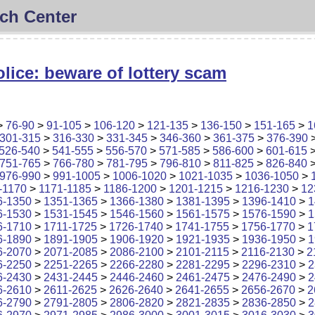
ch Center
lice: beware of lottery scam
>
76-90
>
91-105
>
106-120
>
121-135
>
136-150
>
151-165
>
1
301-315
>
316-330
>
331-345
>
346-360
>
361-375
>
376-390
526-540
>
541-555
>
556-570
>
571-585
>
586-600
>
601-615
751-765
>
766-780
>
781-795
>
796-810
>
811-825
>
826-840
976-990
>
991-1005
>
1006-1020
>
1021-1035
>
1036-1050
>
-1170
>
1171-1185
>
1186-1200
>
1201-1215
>
1216-1230
>
12
6-1350
>
1351-1365
>
1366-1380
>
1381-1395
>
1396-1410
>
1
6-1530
>
1531-1545
>
1546-1560
>
1561-1575
>
1576-1590
>
1
6-1710
>
1711-1725
>
1726-1740
>
1741-1755
>
1756-1770
>
1
6-1890
>
1891-1905
>
1906-1920
>
1921-1935
>
1936-1950
>
1
6-2070
>
2071-2085
>
2086-2100
>
2101-2115
>
2116-2130
>
2
6-2250
>
2251-2265
>
2266-2280
>
2281-2295
>
2296-2310
>
2
6-2430
>
2431-2445
>
2446-2460
>
2461-2475
>
2476-2490
>
2
6-2610
>
2611-2625
>
2626-2640
>
2641-2655
>
2656-2670
>
2
6-2790
>
2791-2805
>
2806-2820
>
2821-2835
>
2836-2850
>
2