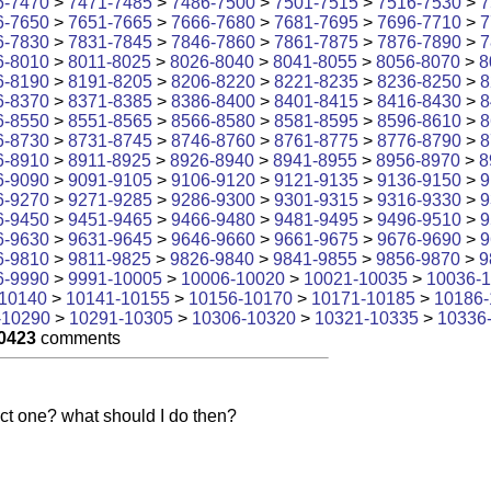
6-7470
>
7471-7485
>
7486-7500
>
7501-7515
>
7516-7530
>
7
6-7650
>
7651-7665
>
7666-7680
>
7681-7695
>
7696-7710
>
7
6-7830
>
7831-7845
>
7846-7860
>
7861-7875
>
7876-7890
>
7
6-8010
>
8011-8025
>
8026-8040
>
8041-8055
>
8056-8070
>
8
6-8190
>
8191-8205
>
8206-8220
>
8221-8235
>
8236-8250
>
8
6-8370
>
8371-8385
>
8386-8400
>
8401-8415
>
8416-8430
>
8
6-8550
>
8551-8565
>
8566-8580
>
8581-8595
>
8596-8610
>
8
6-8730
>
8731-8745
>
8746-8760
>
8761-8775
>
8776-8790
>
8
6-8910
>
8911-8925
>
8926-8940
>
8941-8955
>
8956-8970
>
8
6-9090
>
9091-9105
>
9106-9120
>
9121-9135
>
9136-9150
>
9
6-9270
>
9271-9285
>
9286-9300
>
9301-9315
>
9316-9330
>
9
6-9450
>
9451-9465
>
9466-9480
>
9481-9495
>
9496-9510
>
9
6-9630
>
9631-9645
>
9646-9660
>
9661-9675
>
9676-9690
>
9
6-9810
>
9811-9825
>
9826-9840
>
9841-9855
>
9856-9870
>
9
6-9990
>
9991-10005
>
10006-10020
>
10021-10035
>
10036-
10140
>
10141-10155
>
10156-10170
>
10171-10185
>
10186-
-10290
>
10291-10305
>
10306-10320
>
10321-10335
>
10336
0423
comments
rect one? what should I do then?