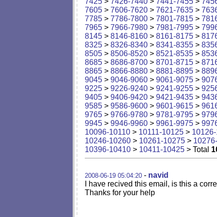
7425
>
7426-7440
>
7441-7455
>
745
7605
>
7606-7620
>
7621-7635
>
763
7785
>
7786-7800
>
7801-7815
>
781
7965
>
7966-7980
>
7981-7995
>
799
8145
>
8146-8160
>
8161-8175
>
817
8325
>
8326-8340
>
8341-8355
>
835
8505
>
8506-8520
>
8521-8535
>
853
8685
>
8686-8700
>
8701-8715
>
871
8865
>
8866-8880
>
8881-8895
>
889
9045
>
9046-9060
>
9061-9075
>
907
9225
>
9226-9240
>
9241-9255
>
925
9405
>
9406-9420
>
9421-9435
>
943
9585
>
9586-9600
>
9601-9615
>
961
9765
>
9766-9780
>
9781-9795
>
979
9945
>
9946-9960
>
9961-9975
>
997
10096-10110
>
10111-10125
>
10126-
10246-10260
>
10261-10275
>
10276
10396-10410
>
10411-10425
> Total
1
-
navid
2008-06-19 05:04:20
I have recived this email, is this a cor
Thanks for your help