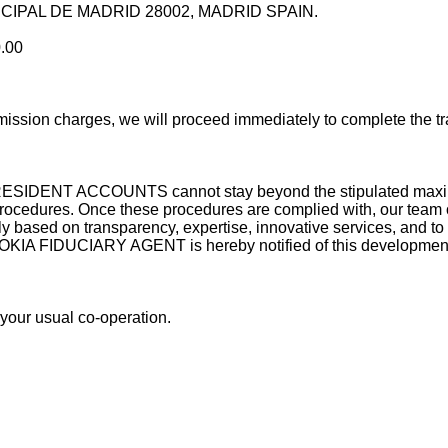
ICIPAL DE MADRID 28002, MADRID SPAIN.
.00
sion charges, we will proceed immediately to complete the tran
RESIDENT ACCOUNTS cannot stay beyond the stipulated maximum
rocedures. Once these procedures are complied with, our team of
tly based on transparency, expertise, innovative services, and to 
 NOKIA FIDUCIARY AGENT is hereby notified of this developmen
f your usual co-operation.