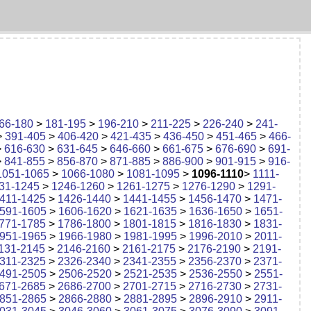
66-180
>
181-195
>
196-210
>
211-225
>
226-240
>
241-
>
391-405
>
406-420
>
421-435
>
436-450
>
451-465
>
466-
>
616-630
>
631-645
>
646-660
>
661-675
>
676-690
>
691-
>
841-855
>
856-870
>
871-885
>
886-900
>
901-915
>
916-
1051-1065
>
1066-1080
>
1081-1095
>
1096-1110
>
1111-
31-1245
>
1246-1260
>
1261-1275
>
1276-1290
>
1291-
411-1425
>
1426-1440
>
1441-1455
>
1456-1470
>
1471-
591-1605
>
1606-1620
>
1621-1635
>
1636-1650
>
1651-
771-1785
>
1786-1800
>
1801-1815
>
1816-1830
>
1831-
951-1965
>
1966-1980
>
1981-1995
>
1996-2010
>
2011-
131-2145
>
2146-2160
>
2161-2175
>
2176-2190
>
2191-
311-2325
>
2326-2340
>
2341-2355
>
2356-2370
>
2371-
491-2505
>
2506-2520
>
2521-2535
>
2536-2550
>
2551-
671-2685
>
2686-2700
>
2701-2715
>
2716-2730
>
2731-
851-2865
>
2866-2880
>
2881-2895
>
2896-2910
>
2911-