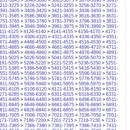
031-3045
>
3046-3060
>
3061-3075
>
3076-3090
>
3091-
211-3225
>
3226-3240
>
3241-3255
>
3256-3270
>
3271-
391-3405
>
3406-3420
>
3421-3435
>
3436-3450
>
3451-
571-3585
>
3586-3600
>
3601-3615
>
3616-3630
>
3631-
751-3765
>
3766-3780
>
3781-3795
>
3796-3810
>
3811-
931-3945
>
3946-3960
>
3961-3975
>
3976-3990
>
3991-
111-4125
>
4126-4140
>
4141-4155
>
4156-4170
>
4171-
291-4305
>
4306-4320
>
4321-4335
>
4336-4350
>
4351-
471-4485
>
4486-4500
>
4501-4515
>
4516-4530
>
4531-
651-4665
>
4666-4680
>
4681-4695
>
4696-4710
>
4711-
831-4845
>
4846-4860
>
4861-4875
>
4876-4890
>
4891-
011-5025
>
5026-5040
>
5041-5055
>
5056-5070
>
5071-
191-5205
>
5206-5220
>
5221-5235
>
5236-5250
>
5251-
371-5385
>
5386-5400
>
5401-5415
>
5416-5430
>
5431-
551-5565
>
5566-5580
>
5581-5595
>
5596-5610
>
5611-
731-5745
>
5746-5760
>
5761-5775
>
5776-5790
>
5791-
911-5925
>
5926-5940
>
5941-5955
>
5956-5970
>
5971-
091-6105
>
6106-6120
>
6121-6135
>
6136-6150
>
6151-
271-6285
>
6286-6300
>
6301-6315
>
6316-6330
>
6331-
451-6465
>
6466-6480
>
6481-6495
>
6496-6510
>
6511-
631-6645
>
6646-6660
>
6661-6675
>
6676-6690
>
6691-
811-6825
>
6826-6840
>
6841-6855
>
6856-6870
>
6871-
991-7005
>
7006-7020
>
7021-7035
>
7036-7050
>
7051-
171-7185
>
7186-7200
>
7201-7215
>
7216-7230
>
7231-
351-7365
>
7366-7380
>
7381-7395
>
7396-7410
>
7411-