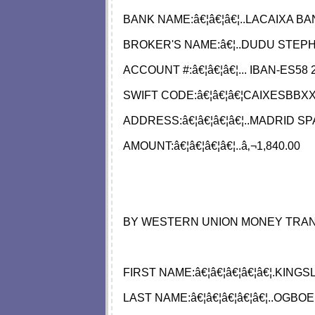
BANK NAME:â€¦â€¦â€¦..LACAIXA B
BROKER'S NAME:â€¦..DUDU STEP
ACCOUNT #:â€¦â€¦â€¦... IBAN-ES58 
SWIFT CODE:â€¦â€¦â€¦CAIXESBBX
ADDRESS:â€¦â€¦â€¦â€¦..MADRID SP
AMOUNT:â€¦â€¦â€¦â€¦..â‚¬1,840.00
BY WESTERN UNION MONEY TRA
FIRST NAME:â€¦â€¦â€¦â€¦â€¦.KINGS
LAST NAME:â€¦â€¦â€¦â€¦â€¦..OGBOE