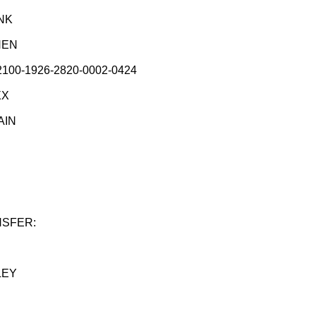
ANK
HEN
2100-1926-2820-0002-0424
XX
AIN
NSFER:
LEY