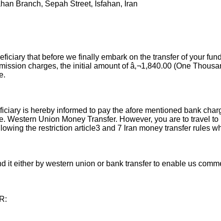
 Isfahan Branch, Sepah Street, Isfahan, Iran
eficiary that before we finally embark on the transfer of your
mission charges, the initial amount of â‚¬1,840.00 (One Thous
e.
ciary is hereby informed to pay the afore mentioned bank charge
 i.e. Western Union Money Transfer. However, you are to travel 
llowing the restriction article3 and 7 Iran money transfer rules 
 it either by western union or bank transfer to enable us comme
R: