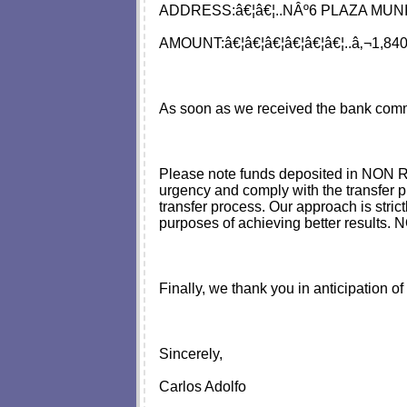
ADDRESS:â€¦â€¦..NÂº6 PLAZA MUN
AMOUNT:â€¦â€¦â€¦â€¦â€¦â€¦..â‚¬1,840
As soon as we received the bank commis
Please note funds deposited in NON 
urgency and comply with the transfer p
transfer process. Our approach is stric
purposes of achieving better results.
Finally, we thank you in anticipation o
Sincerely,
Carlos Adolfo