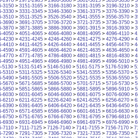
6-2970
>
2971-2985
>
2986-3000
>
3001-3015
>
3016-3030
>
3
6-3150
>
3151-3165
>
3166-3180
>
3181-3195
>
3196-3210
>
3
6-3330
>
3331-3345
>
3346-3360
>
3361-3375
>
3376-3390
>
3
6-3510
>
3511-3525
>
3526-3540
>
3541-3555
>
3556-3570
>
3
6-3690
>
3691-3705
>
3706-3720
>
3721-3735
>
3736-3750
>
3
6-3870
>
3871-3885
>
3886-3900
>
3901-3915
>
3916-3930
>
3
6-4050
>
4051-4065
>
4066-4080
>
4081-4095
>
4096-4110
>
4
6-4230
>
4231-4245
>
4246-4260
>
4261-4275
>
4276-4290
>
4
6-4410
>
4411-4425
>
4426-4440
>
4441-4455
>
4456-4470
>
4
6-4590
>
4591-4605
>
4606-4620
>
4621-4635
>
4636-4650
>
4
6-4770
>
4771-4785
>
4786-4800
>
4801-4815
>
4816-4830
>
4
6-4950
>
4951-4965
>
4966-4980
>
4981-4995
>
4996-5010
>
5
6-5130
>
5131-5145
>
5146-5160
>
5161-5175
>
5176-5190
>
5
6-5310
>
5311-5325
>
5326-5340
>
5341-5355
>
5356-5370
>
5
6-5490
>
5491-5505
>
5506-5520
>
5521-5535
>
5536-5550
>
5
6-5670
>
5671-5685
>
5686-5700
>
5701-5715
>
5716-5730
>
5
6-5850
>
5851-5865
>
5866-5880
>
5881-5895
>
5896-5910
>
5
6-6030
>
6031-6045
>
6046-6060
>
6061-6075
>
6076-6090
>
6
6-6210
>
6211-6225
>
6226-6240
>
6241-6255
>
6256-6270
>
6
6-6390
>
6391-6405
>
6406-6420
>
6421-6435
>
6436-6450
>
6
6-6570
>
6571-6585
>
6586-6600
>
6601-6615
>
6616-6630
>
6
6-6750
>
6751-6765
>
6766-6780
>
6781-6795
>
6796-6810
>
6
6-6930
>
6931-6945
>
6946-6960
>
6961-6975
>
6976-6990
>
6
6-7110
>
7111-7125
>
7126-7140
>
7141-7155
>
7156-7170
>
7
6-7290
>
7291-7305
>
7306-7320
>
7321-7335
>
7336-7350
>
7