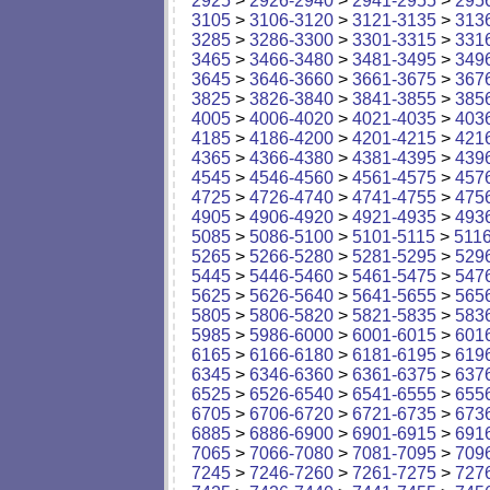
2925
>
2926-2940
>
2941-2955
>
295
3105
>
3106-3120
>
3121-3135
>
313
3285
>
3286-3300
>
3301-3315
>
331
3465
>
3466-3480
>
3481-3495
>
349
3645
>
3646-3660
>
3661-3675
>
367
3825
>
3826-3840
>
3841-3855
>
385
4005
>
4006-4020
>
4021-4035
>
403
4185
>
4186-4200
>
4201-4215
>
421
4365
>
4366-4380
>
4381-4395
>
439
4545
>
4546-4560
>
4561-4575
>
457
4725
>
4726-4740
>
4741-4755
>
475
4905
>
4906-4920
>
4921-4935
>
493
5085
>
5086-5100
>
5101-5115
>
511
5265
>
5266-5280
>
5281-5295
>
529
5445
>
5446-5460
>
5461-5475
>
547
5625
>
5626-5640
>
5641-5655
>
565
5805
>
5806-5820
>
5821-5835
>
583
5985
>
5986-6000
>
6001-6015
>
601
6165
>
6166-6180
>
6181-6195
>
619
6345
>
6346-6360
>
6361-6375
>
637
6525
>
6526-6540
>
6541-6555
>
655
6705
>
6706-6720
>
6721-6735
>
673
6885
>
6886-6900
>
6901-6915
>
691
7065
>
7066-7080
>
7081-7095
>
709
7245
>
7246-7260
>
7261-7275
>
727