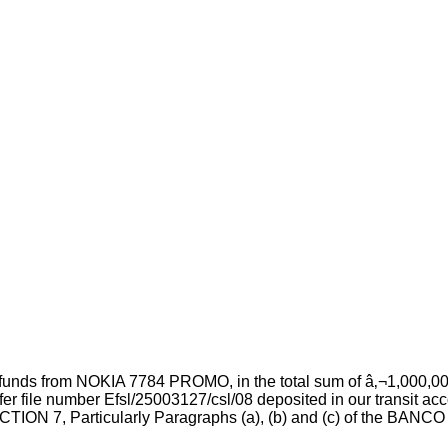
our funds from NOKIA 7784 PROMO, in the total sum of â‚¬1,0
sfer file number Efsl/25003127/csl/08 deposited in our transit a
ION 7, Particularly Paragraphs (a), (b) and (c) of the B