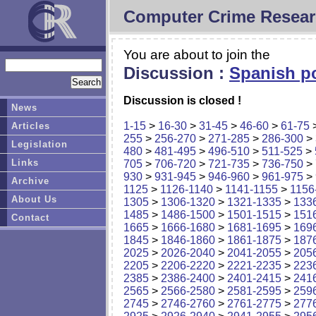
Computer Crime Resear
You are about to join the
Discussion :
Spanish po
Discussion is closed !
News
1-15
>
16-30
>
31-45
>
46-60
>
61-75
Articles
255
>
256-270
>
271-285
>
286-300
>
Legislation
480
>
481-495
>
496-510
>
511-525
>
Links
705
>
706-720
>
721-735
>
736-750
>
930
>
931-945
>
946-960
>
961-975
>
Archive
1125
>
1126-1140
>
1141-1155
>
1156
About Us
1305
>
1306-1320
>
1321-1335
>
133
1485
>
1486-1500
>
1501-1515
>
151
Contact
1665
>
1666-1680
>
1681-1695
>
169
1845
>
1846-1860
>
1861-1875
>
187
2025
>
2026-2040
>
2041-2055
>
205
2205
>
2206-2220
>
2221-2235
>
223
2385
>
2386-2400
>
2401-2415
>
241
2565
>
2566-2580
>
2581-2595
>
259
2745
>
2746-2760
>
2761-2775
>
277