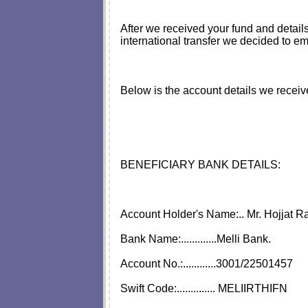
After we received your fund and d
international transfer we decided to emb
Below is the account details we re
BENEFICIARY BANK DETAILS:
Account Holder's Name:.. Mr. Hojjat Ra
Bank Name:.............Melli Bank.
Account No.:............3001/22501457
Swift Code:.............. MELIIRTHIFN