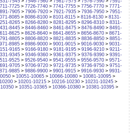
531-7545
>
7546-7560
>
7561-7575
>
7576-7590
>
7591-
711-7725
>
7726-7740
>
7741-7755
>
7756-7770
>
7771-
891-7905
>
7906-7920
>
7921-7935
>
7936-7950
>
7951-
071-8085
>
8086-8100
>
8101-8115
>
8116-8130
>
8131-
251-8265
>
8266-8280
>
8281-8295
>
8296-8310
>
8311-
431-8445
>
8446-8460
>
8461-8475
>
8476-8490
>
8491-
611-8625
>
8626-8640
>
8641-8655
>
8656-8670
>
8671-
791-8805
>
8806-8820
>
8821-8835
>
8836-8850
>
8851-
971-8985
>
8986-9000
>
9001-9015
>
9016-9030
>
9031-
151-9165
>
9166-9180
>
9181-9195
>
9196-9210
>
9211-
331-9345
>
9346-9360
>
9361-9375
>
9376-9390
>
9391-
511-9525
>
9526-9540
>
9541-9555
>
9556-9570
>
9571-
691-9705
>
9706-9720
>
9721-9735
>
9736-9750
>
9751-
871-9885
>
9886-9900
>
9901-9915
>
9916-9930
>
9931-
10050
>
10051-10065
>
10066-10080
>
10081-10095
>
10200
>
10201-10215
>
10216-10230
>
10231-10245
>
-10350
>
10351-10365
>
10366-10380
>
10381-10395
>