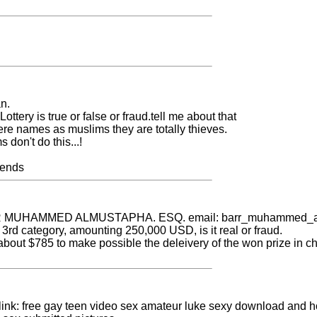
n.
ottery is true or false or fraud.tell me about that
re names as muslims they are totally thieves.
don't do this...!
iends
STER MUHAMMED ALMUSTAPHA. ESQ. email:
barr_muhammed_a
 3rd category, amounting 250,000 USD, is it real or fraud.
bout $785 to make possible the deleivery of the won prize in c
nk: free gay teen video sex amateur luke sexy download and hot