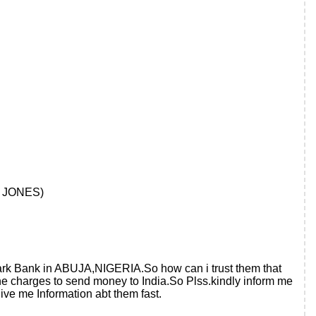
L JONES)
lmark Bank in ABUJA,NIGERIA.So how can i trust them that
the charges to send money to India.So Plss.kindly inform me
give me Information abt them fast.