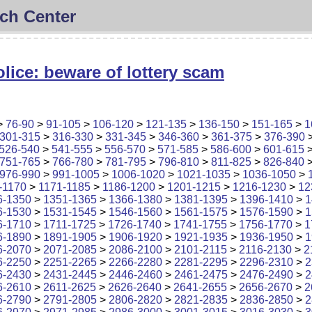
ch Center
lice: beware of lottery scam
>
76-90
>
91-105
>
106-120
>
121-135
>
136-150
>
151-165
>
1
301-315
>
316-330
>
331-345
>
346-360
>
361-375
>
376-390
526-540
>
541-555
>
556-570
>
571-585
>
586-600
>
601-615
751-765
>
766-780
>
781-795
>
796-810
>
811-825
>
826-840
976-990
>
991-1005
>
1006-1020
>
1021-1035
>
1036-1050
>
-1170
>
1171-1185
>
1186-1200
>
1201-1215
>
1216-1230
>
12
6-1350
>
1351-1365
>
1366-1380
>
1381-1395
>
1396-1410
>
1
6-1530
>
1531-1545
>
1546-1560
>
1561-1575
>
1576-1590
>
1
6-1710
>
1711-1725
>
1726-1740
>
1741-1755
>
1756-1770
>
1
6-1890
>
1891-1905
>
1906-1920
>
1921-1935
>
1936-1950
>
1
6-2070
>
2071-2085
>
2086-2100
>
2101-2115
>
2116-2130
>
2
6-2250
>
2251-2265
>
2266-2280
>
2281-2295
>
2296-2310
>
2
6-2430
>
2431-2445
>
2446-2460
>
2461-2475
>
2476-2490
>
2
6-2610
>
2611-2625
>
2626-2640
>
2641-2655
>
2656-2670
>
2
6-2790
>
2791-2805
>
2806-2820
>
2821-2835
>
2836-2850
>
2