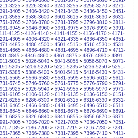
031-3045
>
3046-3060
>
3061-3075
>
3076-3090
>
3091-
211-3225
>
3226-3240
>
3241-3255
>
3256-3270
>
3271-
391-3405
>
3406-3420
>
3421-3435
>
3436-3450
>
3451-
571-3585
>
3586-3600
>
3601-3615
>
3616-3630
>
3631-
751-3765
>
3766-3780
>
3781-3795
>
3796-3810
>
3811-
931-3945
>
3946-3960
>
3961-3975
>
3976-3990
>
3991-
111-4125
>
4126-4140
>
4141-4155
>
4156-4170
>
4171-
291-4305
>
4306-4320
>
4321-4335
>
4336-4350
>
4351-
471-4485
>
4486-4500
>
4501-4515
>
4516-4530
>
4531-
651-4665
>
4666-4680
>
4681-4695
>
4696-4710
>
4711-
831-4845
>
4846-4860
>
4861-4875
>
4876-4890
>
4891-
011-5025
>
5026-5040
>
5041-5055
>
5056-5070
>
5071-
191-5205
>
5206-5220
>
5221-5235
>
5236-5250
>
5251-
371-5385
>
5386-5400
>
5401-5415
>
5416-5430
>
5431-
551-5565
>
5566-5580
>
5581-5595
>
5596-5610
>
5611-
731-5745
>
5746-5760
>
5761-5775
>
5776-5790
>
5791-
911-5925
>
5926-5940
>
5941-5955
>
5956-5970
>
5971-
091-6105
>
6106-6120
>
6121-6135
>
6136-6150
>
6151-
271-6285
>
6286-6300
>
6301-6315
>
6316-6330
>
6331-
451-6465
>
6466-6480
>
6481-6495
>
6496-6510
>
6511-
631-6645
>
6646-6660
>
6661-6675
>
6676-6690
>
6691-
811-6825
>
6826-6840
>
6841-6855
>
6856-6870
>
6871-
991-7005
>
7006-7020
>
7021-7035
>
7036-7050
>
7051-
171-7185
>
7186-7200
>
7201-7215
>
7216-7230
>
7231-
351-7365
>
7366-7380
>
7381-7395
>
7396-7410
>
7411-