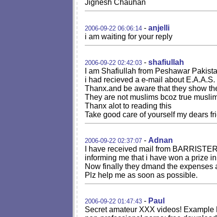
Jignesh Chauhan
-
anjelli
2006-09-22 06:06:14
i am waiting for your reply
-
shafiullah
2006-09-22 02:42:03
I am Shafiullah from Peshawar Pakista
i had recieved a e-mail about E.A.A.S. L
Thanx.and be aware that they show the
They are not muslims bcoz true muslims 
Thanx alot to reading this
Take good care of yourself my dears fr
-
Adnan
2006-09-22 02:37:07
I have received mail from BARRI
informing me that i have won a prize in
Now finally they dmand the expenses a
Plz help me as soon as possible.
-
Paul
2006-09-22 01:47:43
Secret amateur XXX videos! Example li