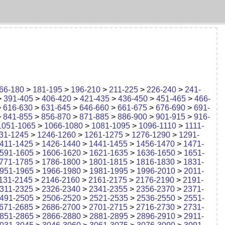
66-180
>
181-195
>
196-210
>
211-225
>
226-240
>
241-
>
391-405
>
406-420
>
421-435
>
436-450
>
451-465
>
466-
>
616-630
>
631-645
>
646-660
>
661-675
>
676-690
>
691-
>
841-855
>
856-870
>
871-885
>
886-900
>
901-915
>
916-
1051-1065
>
1066-1080
>
1081-1095
>
1096-1110
>
1111-
31-1245
>
1246-1260
>
1261-1275
>
1276-1290
>
1291-
411-1425
>
1426-1440
>
1441-1455
>
1456-1470
>
1471-
591-1605
>
1606-1620
>
1621-1635
>
1636-1650
>
1651-
771-1785
>
1786-1800
>
1801-1815
>
1816-1830
>
1831-
951-1965
>
1966-1980
>
1981-1995
>
1996-2010
>
2011-
131-2145
>
2146-2160
>
2161-2175
>
2176-2190
>
2191-
311-2325
>
2326-2340
>
2341-2355
>
2356-2370
>
2371-
491-2505
>
2506-2520
>
2521-2535
>
2536-2550
>
2551-
671-2685
>
2686-2700
>
2701-2715
>
2716-2730
>
2731-
851-2865
>
2866-2880
>
2881-2895
>
2896-2910
>
2911-