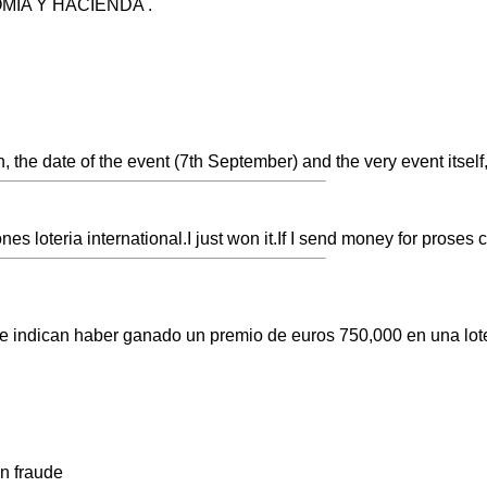
OMIA Y HACIENDA .
n, the date of the event (7th September) and the very event itself,
ones loteria international.I just won it.If I send money for prose
e indican haber ganado un premio de euros 750,000 en una loter
n fraude