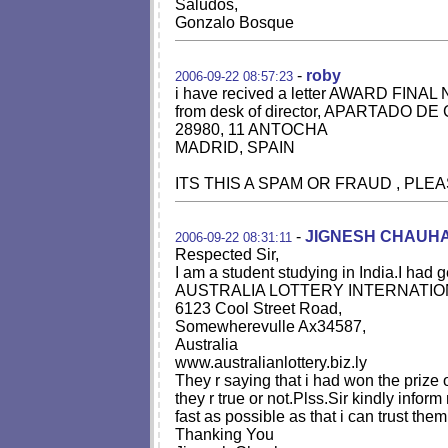
Saludos,
Gonzalo Bosque
-
roby
2006-09-22 08:57:23
i have recived a letter AWARD FINA
from desk of director, APARTADO D
28980, 11 ANTOCHA
MADRID, SPAIN
ITS THIS A SPAM OR FRAUD , PL
-
JIGNESH CHAUH
2006-09-22 08:31:11
Respected Sir,
I am a student studying in India.I
AUSTRALIA LOTTERY INTERNATION
6123 Cool Street Road,
Somewherevulle Ax34587,
Australia
www.australianlottery.biz.ly
They r saying that i had won the prize
they r true or not.Plss.Sir kindly inf
fast as possible as that i can trust th
Thanking You