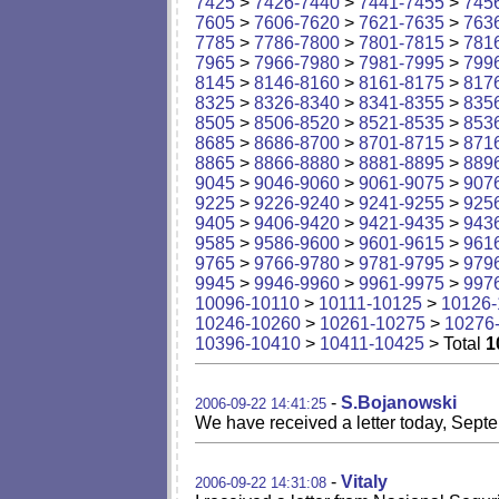
7425
>
7426-7440
>
7441-7455
>
745
7605
>
7606-7620
>
7621-7635
>
763
7785
>
7786-7800
>
7801-7815
>
781
7965
>
7966-7980
>
7981-7995
>
799
8145
>
8146-8160
>
8161-8175
>
817
8325
>
8326-8340
>
8341-8355
>
835
8505
>
8506-8520
>
8521-8535
>
853
8685
>
8686-8700
>
8701-8715
>
871
8865
>
8866-8880
>
8881-8895
>
889
9045
>
9046-9060
>
9061-9075
>
907
9225
>
9226-9240
>
9241-9255
>
925
9405
>
9406-9420
>
9421-9435
>
943
9585
>
9586-9600
>
9601-9615
>
961
9765
>
9766-9780
>
9781-9795
>
979
9945
>
9946-9960
>
9961-9975
>
997
10096-10110
>
10111-10125
>
10126-
10246-10260
>
10261-10275
>
10276
10396-10410
>
10411-10425
> Total
1
-
S.Bojanowski
2006-09-22 14:41:25
We have received a letter today, Septe
-
Vitaly
2006-09-22 14:31:08