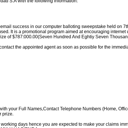
idad S.A with the following information:
 email success in our computer balloting sweepstake held on 7t
. It is a promotional program aimed at encouraging internet user
prize of $787:000.00(Seven Hundred And Eghtiy Seven Thousand 
 contact the appointed agent as soon as possible for the immedi
 with your Full Names,Contact Telephone Numbers (Home, Offic
 prize.
 30 working days hence you are expected to make your claims imme