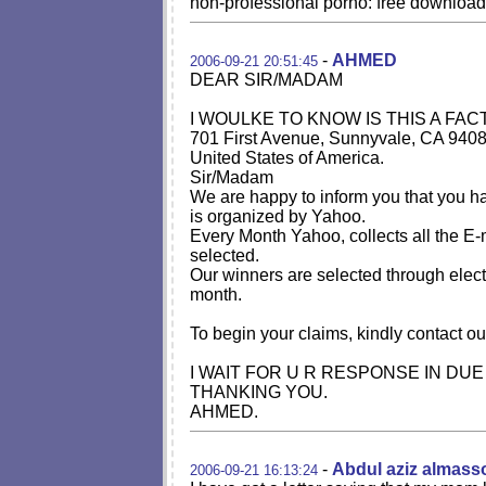
non-professional porno: free download
-
AHMED
2006-09-21 20:51:45
DEAR SIR/MADAM
I WOULKE TO KNOW IS THIS A FAC
701 First Avenue, Sunnyvale, CA 940
United States of America.
Sir/Madam
We are happy to inform you that you h
is organized by Yahoo.
Every Month Yahoo, collects all the E-
selected.
Our winners are selected through elect
month.
To begin your claims, kindly contact 
I WAIT FOR U R RESPONSE IN DU
THANKING YOU.
AHMED.
-
Abdul aziz almass
2006-09-21 16:13:24