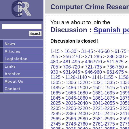
Computer Crime Resear
You are about to join the
Discussion :
Spanish po
Discussion is closed !
News
1-15
>
16-30
>
31-45
>
46-60
>
61-75
Articles
255
>
256-270
>
271-285
>
286-300
>
Legislation
480
>
481-495
>
496-510
>
511-525
>
Links
705
>
706-720
>
721-735
>
736-750
>
930
>
931-945
>
946-960
>
961-975
>
Archive
1125
>
1126-1140
>
1141-1155
>
1156
About Us
1305
>
1306-1320
>
1321-1335
>
133
1485
>
1486-1500
>
1501-1515
>
151
Contact
1665
>
1666-1680
>
1681-1695
>
169
1845
>
1846-1860
>
1861-1875
>
187
2025
>
2026-2040
>
2041-2055
>
205
2205
>
2206-2220
>
2221-2235
>
223
2385
>
2386-2400
>
2401-2415
>
241
2565
>
2566-2580
>
2581-2595
>
259
2745
>
2746-2760
>
2761-2775
>
277