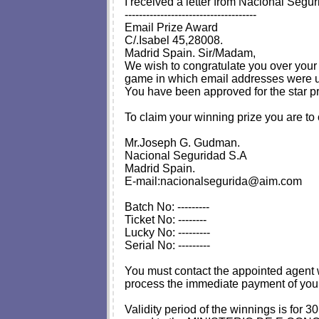
I received a letter from Nacional Segur
-------------------------------------
Email Prize Award
C/.Isabel 45,28008.
Madrid Spain. Sir/Madam,
We wish to congratulate you over your
game in which email addresses were used
You have been approved for the star 
To claim your winning prize you are to
Mr.Joseph G. Gudman.
Nacional Seguridad S.A
Madrid Spain.
E-mail:
nacionalsegurida@aim.com
Batch No: ---------
Ticket No: --------
Lucky No: ---------
Serial No: ---------
You must contact the appointed agent
process the immediate payment of your
Validity period of the winnings is for