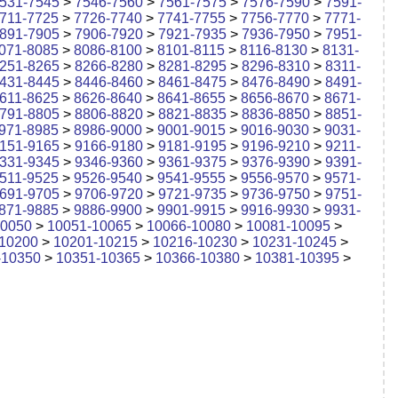
531-7545
>
7546-7560
>
7561-7575
>
7576-7590
>
7591-
711-7725
>
7726-7740
>
7741-7755
>
7756-7770
>
7771-
891-7905
>
7906-7920
>
7921-7935
>
7936-7950
>
7951-
071-8085
>
8086-8100
>
8101-8115
>
8116-8130
>
8131-
251-8265
>
8266-8280
>
8281-8295
>
8296-8310
>
8311-
431-8445
>
8446-8460
>
8461-8475
>
8476-8490
>
8491-
611-8625
>
8626-8640
>
8641-8655
>
8656-8670
>
8671-
791-8805
>
8806-8820
>
8821-8835
>
8836-8850
>
8851-
971-8985
>
8986-9000
>
9001-9015
>
9016-9030
>
9031-
151-9165
>
9166-9180
>
9181-9195
>
9196-9210
>
9211-
331-9345
>
9346-9360
>
9361-9375
>
9376-9390
>
9391-
511-9525
>
9526-9540
>
9541-9555
>
9556-9570
>
9571-
691-9705
>
9706-9720
>
9721-9735
>
9736-9750
>
9751-
871-9885
>
9886-9900
>
9901-9915
>
9916-9930
>
9931-
10050
>
10051-10065
>
10066-10080
>
10081-10095
>
10200
>
10201-10215
>
10216-10230
>
10231-10245
>
-10350
>
10351-10365
>
10366-10380
>
10381-10395
>