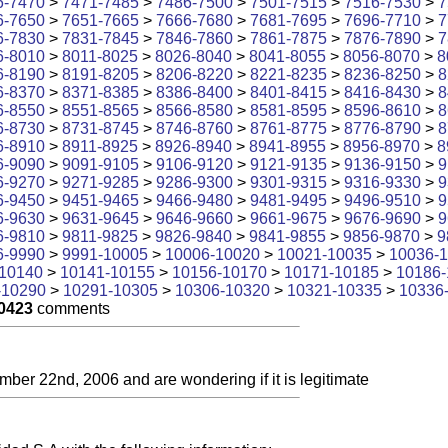
6-7470
>
7471-7485
>
7486-7500
>
7501-7515
>
7516-7530
>
7
6-7650
>
7651-7665
>
7666-7680
>
7681-7695
>
7696-7710
>
7
6-7830
>
7831-7845
>
7846-7860
>
7861-7875
>
7876-7890
>
7
6-8010
>
8011-8025
>
8026-8040
>
8041-8055
>
8056-8070
>
8
6-8190
>
8191-8205
>
8206-8220
>
8221-8235
>
8236-8250
>
8
6-8370
>
8371-8385
>
8386-8400
>
8401-8415
>
8416-8430
>
8
6-8550
>
8551-8565
>
8566-8580
>
8581-8595
>
8596-8610
>
8
6-8730
>
8731-8745
>
8746-8760
>
8761-8775
>
8776-8790
>
8
6-8910
>
8911-8925
>
8926-8940
>
8941-8955
>
8956-8970
>
8
6-9090
>
9091-9105
>
9106-9120
>
9121-9135
>
9136-9150
>
9
6-9270
>
9271-9285
>
9286-9300
>
9301-9315
>
9316-9330
>
9
6-9450
>
9451-9465
>
9466-9480
>
9481-9495
>
9496-9510
>
9
6-9630
>
9631-9645
>
9646-9660
>
9661-9675
>
9676-9690
>
9
6-9810
>
9811-9825
>
9826-9840
>
9841-9855
>
9856-9870
>
9
6-9990
>
9991-10005
>
10006-10020
>
10021-10035
>
10036-
10140
>
10141-10155
>
10156-10170
>
10171-10185
>
10186-
-10290
>
10291-10305
>
10306-10320
>
10321-10335
>
10336
0423
comments
mber 22nd, 2006 and are wondering if it is legitimate