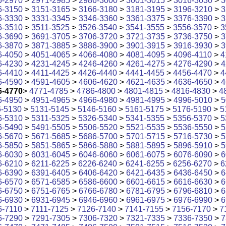
6-2970
>
2971-2985
>
2986-3000
>
3001-3015
>
3016-3030
>
3
6-3150
>
3151-3165
>
3166-3180
>
3181-3195
>
3196-3210
>
3
6-3330
>
3331-3345
>
3346-3360
>
3361-3375
>
3376-3390
>
3
6-3510
>
3511-3525
>
3526-3540
>
3541-3555
>
3556-3570
>
3
6-3690
>
3691-3705
>
3706-3720
>
3721-3735
>
3736-3750
>
3
6-3870
>
3871-3885
>
3886-3900
>
3901-3915
>
3916-3930
>
3
6-4050
>
4051-4065
>
4066-4080
>
4081-4095
>
4096-4110
>
4
6-4230
>
4231-4245
>
4246-4260
>
4261-4275
>
4276-4290
>
4
6-4410
>
4411-4425
>
4426-4440
>
4441-4455
>
4456-4470
>
4
6-4590
>
4591-4605
>
4606-4620
>
4621-4635
>
4636-4650
>
4
6-4770
>
4771-4785
>
4786-4800
>
4801-4815
>
4816-4830
>
4
6-4950
>
4951-4965
>
4966-4980
>
4981-4995
>
4996-5010
>
5
6-5130
>
5131-5145
>
5146-5160
>
5161-5175
>
5176-5190
>
5
6-5310
>
5311-5325
>
5326-5340
>
5341-5355
>
5356-5370
>
5
6-5490
>
5491-5505
>
5506-5520
>
5521-5535
>
5536-5550
>
5
6-5670
>
5671-5685
>
5686-5700
>
5701-5715
>
5716-5730
>
5
6-5850
>
5851-5865
>
5866-5880
>
5881-5895
>
5896-5910
>
5
6-6030
>
6031-6045
>
6046-6060
>
6061-6075
>
6076-6090
>
6
6-6210
>
6211-6225
>
6226-6240
>
6241-6255
>
6256-6270
>
6
6-6390
>
6391-6405
>
6406-6420
>
6421-6435
>
6436-6450
>
6
6-6570
>
6571-6585
>
6586-6600
>
6601-6615
>
6616-6630
>
6
6-6750
>
6751-6765
>
6766-6780
>
6781-6795
>
6796-6810
>
6
6-6930
>
6931-6945
>
6946-6960
>
6961-6975
>
6976-6990
>
6
6-7110
>
7111-7125
>
7126-7140
>
7141-7155
>
7156-7170
>
7
6-7290
>
7291-7305
>
7306-7320
>
7321-7335
>
7336-7350
>
7