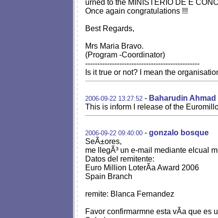
urned to the MINISTERIO DE E CON
Once again congratulations !!!
Best Regards,
Mrs Maria Bravo.
(Program -Coordinator)
-----------------------------------------------
Is it true or not? I mean the organisatio
-
Baharudin Ahmad
2006-09-22 13:27:52
This is inform I release of the Euromill
-
gonzalo bosque
2006-09-22 09:40:00
SeÃ±ores,
me llegÃ³ un e-mail mediante elcual m
Datos del remitente:
Euro Million LoterÃ­a Award 2006
Spain Branch
remite: Blanca Fernandez
Favor confirmarmne esta vÃ­a que es u