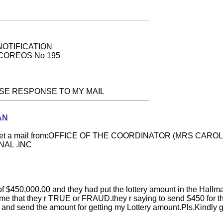
L NOTIFICATION
E COREOS No 195
EASE RESPONSE TO MY MAIL
AN
 had get a mail from:OFFICE OF THE COORDINATOR (MRS CARO
AL .INC
 of $450,000.00 and they had put the lottery amount in the Hal
orm me that they r TRUE or FRAUD.they r saying to send $450 for 
em and send the amount for getting my Lottery amount.Pls.Kindly 