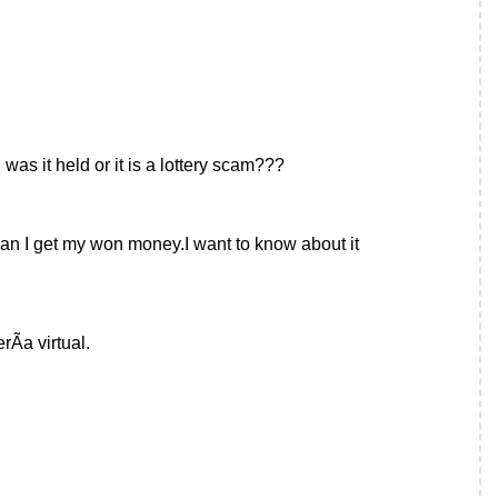
 was it held or it is a lottery scam???
s can I get my won money.I want to know about it
Ã­a virtual.