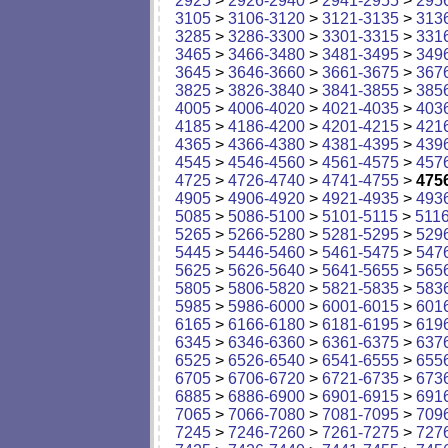
2925
>
2926-2940
>
2941-2955
>
295
3105
>
3106-3120
>
3121-3135
>
313
3285
>
3286-3300
>
3301-3315
>
331
3465
>
3466-3480
>
3481-3495
>
349
3645
>
3646-3660
>
3661-3675
>
367
3825
>
3826-3840
>
3841-3855
>
385
4005
>
4006-4020
>
4021-4035
>
403
4185
>
4186-4200
>
4201-4215
>
421
4365
>
4366-4380
>
4381-4395
>
439
4545
>
4546-4560
>
4561-4575
>
457
4725
>
4726-4740
>
4741-4755
>
475
4905
>
4906-4920
>
4921-4935
>
493
5085
>
5086-5100
>
5101-5115
>
511
5265
>
5266-5280
>
5281-5295
>
529
5445
>
5446-5460
>
5461-5475
>
547
5625
>
5626-5640
>
5641-5655
>
565
5805
>
5806-5820
>
5821-5835
>
583
5985
>
5986-6000
>
6001-6015
>
601
6165
>
6166-6180
>
6181-6195
>
619
6345
>
6346-6360
>
6361-6375
>
637
6525
>
6526-6540
>
6541-6555
>
655
6705
>
6706-6720
>
6721-6735
>
673
6885
>
6886-6900
>
6901-6915
>
691
7065
>
7066-7080
>
7081-7095
>
709
7245
>
7246-7260
>
7261-7275
>
727