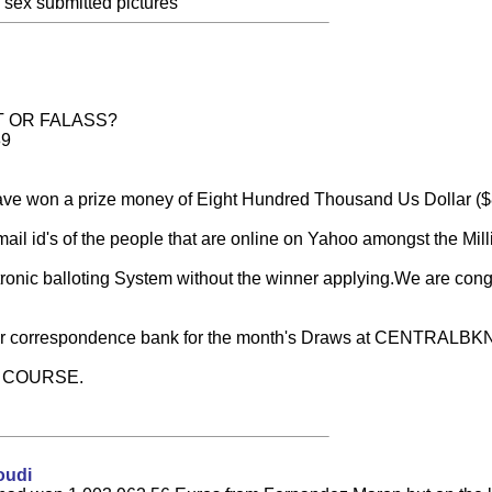
 sex submitted pictures
T OR FALASS?
89
ave won a prize money of Eight Hundred Thousand Us Dollar ($8
mail id's of the people that are online on Yahoo amongst the Mi
ronic balloting System without the winner applying.We are congra
our correspondence bank for the month's Draws at
CENTRALBK
E COURSE.
oudi