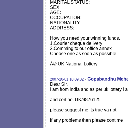
MARITAL STATUS:
SEX:
AGE:
OCCUPATION:
NATIONALITY:
ADDRESS:
How you need your winning funds.
1.Courier cheque delivery
2.Comming to our office annex
Choose one as soon as possible
Â© UK National Lottery
-
Gopabandhu Mehe
2007-10-01 10:09:32
Dear Sir,
I am from india and as per uk lottery 
and cert no. UK/9876125
please suggest me its true ya not
if any problems then please cont me