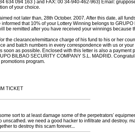
634 094 163 ) and FAX: 00 34-940-462-963) Email:
gruppos
ion of your choice.
imed not later than, 28th October. 2007. After this date, all 
e informed that 10% of your Lottery Winning belongs to G
ill be remitted after you have received your winnings because 
r the clearance/remittance charge of his fund to his or her coun
ce and batch numbers in every correspondence with us or your 
s soon as possible. Enclosed with this letter is also a payment
UPO BILBAO SECURITY COMPANY S.L. MADRID. Congratulations
al promotions program.
IM TICKET
some sort to at least damage some of the perpetrators' equipment 
unscathed. we need a good hacker to infiltrate and destroy. mayb
ether to destroy this scam forever...