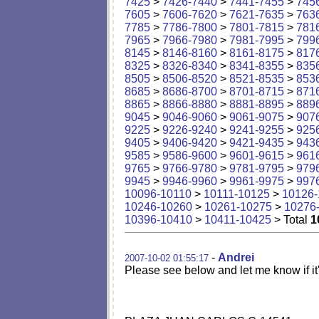
7425
>
7426-7440
>
7441-7455
>
745
7605
>
7606-7620
>
7621-7635
>
763
7785
>
7786-7800
>
7801-7815
>
781
7965
>
7966-7980
>
7981-7995
>
799
8145
>
8146-8160
>
8161-8175
>
817
8325
>
8326-8340
>
8341-8355
>
835
8505
>
8506-8520
>
8521-8535
>
853
8685
>
8686-8700
>
8701-8715
>
871
8865
>
8866-8880
>
8881-8895
>
889
9045
>
9046-9060
>
9061-9075
>
907
9225
>
9226-9240
>
9241-9255
>
925
9405
>
9406-9420
>
9421-9435
>
943
9585
>
9586-9600
>
9601-9615
>
961
9765
>
9766-9780
>
9781-9795
>
979
9945
>
9946-9960
>
9961-9975
>
997
10096-10110
>
10111-10125
>
10126-
10246-10260
>
10261-10275
>
10276
10396-10410
>
10411-10425
> Total
1
-
Andrei
2007-10-02 01:55:17
Please see below and let me know if it'