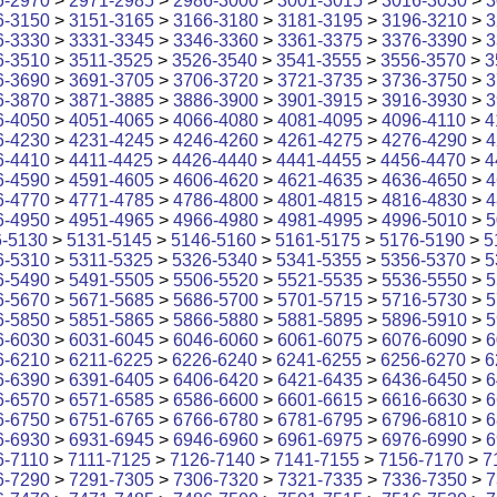
6-2970
>
2971-2985
>
2986-3000
>
3001-3015
>
3016-3030
>
3
6-3150
>
3151-3165
>
3166-3180
>
3181-3195
>
3196-3210
>
3
6-3330
>
3331-3345
>
3346-3360
>
3361-3375
>
3376-3390
>
3
6-3510
>
3511-3525
>
3526-3540
>
3541-3555
>
3556-3570
>
3
6-3690
>
3691-3705
>
3706-3720
>
3721-3735
>
3736-3750
>
3
6-3870
>
3871-3885
>
3886-3900
>
3901-3915
>
3916-3930
>
3
6-4050
>
4051-4065
>
4066-4080
>
4081-4095
>
4096-4110
>
4
6-4230
>
4231-4245
>
4246-4260
>
4261-4275
>
4276-4290
>
4
6-4410
>
4411-4425
>
4426-4440
>
4441-4455
>
4456-4470
>
4
6-4590
>
4591-4605
>
4606-4620
>
4621-4635
>
4636-4650
>
4
6-4770
>
4771-4785
>
4786-4800
>
4801-4815
>
4816-4830
>
4
6-4950
>
4951-4965
>
4966-4980
>
4981-4995
>
4996-5010
>
5
6-5130
>
5131-5145
>
5146-5160
>
5161-5175
>
5176-5190
>
5
6-5310
>
5311-5325
>
5326-5340
>
5341-5355
>
5356-5370
>
5
6-5490
>
5491-5505
>
5506-5520
>
5521-5535
>
5536-5550
>
5
6-5670
>
5671-5685
>
5686-5700
>
5701-5715
>
5716-5730
>
5
6-5850
>
5851-5865
>
5866-5880
>
5881-5895
>
5896-5910
>
5
6-6030
>
6031-6045
>
6046-6060
>
6061-6075
>
6076-6090
>
6
6-6210
>
6211-6225
>
6226-6240
>
6241-6255
>
6256-6270
>
6
6-6390
>
6391-6405
>
6406-6420
>
6421-6435
>
6436-6450
>
6
6-6570
>
6571-6585
>
6586-6600
>
6601-6615
>
6616-6630
>
6
6-6750
>
6751-6765
>
6766-6780
>
6781-6795
>
6796-6810
>
6
6-6930
>
6931-6945
>
6946-6960
>
6961-6975
>
6976-6990
>
6
6-7110
>
7111-7125
>
7126-7140
>
7141-7155
>
7156-7170
>
7
6-7290
>
7291-7305
>
7306-7320
>
7321-7335
>
7336-7350
>
7