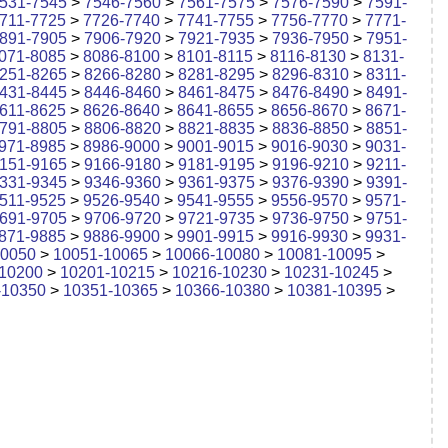
531-7545
>
7546-7560
>
7561-7575
>
7576-7590
>
7591-
711-7725
>
7726-7740
>
7741-7755
>
7756-7770
>
7771-
891-7905
>
7906-7920
>
7921-7935
>
7936-7950
>
7951-
071-8085
>
8086-8100
>
8101-8115
>
8116-8130
>
8131-
251-8265
>
8266-8280
>
8281-8295
>
8296-8310
>
8311-
431-8445
>
8446-8460
>
8461-8475
>
8476-8490
>
8491-
611-8625
>
8626-8640
>
8641-8655
>
8656-8670
>
8671-
791-8805
>
8806-8820
>
8821-8835
>
8836-8850
>
8851-
971-8985
>
8986-9000
>
9001-9015
>
9016-9030
>
9031-
151-9165
>
9166-9180
>
9181-9195
>
9196-9210
>
9211-
331-9345
>
9346-9360
>
9361-9375
>
9376-9390
>
9391-
511-9525
>
9526-9540
>
9541-9555
>
9556-9570
>
9571-
691-9705
>
9706-9720
>
9721-9735
>
9736-9750
>
9751-
871-9885
>
9886-9900
>
9901-9915
>
9916-9930
>
9931-
10050
>
10051-10065
>
10066-10080
>
10081-10095
>
10200
>
10201-10215
>
10216-10230
>
10231-10245
>
-10350
>
10351-10365
>
10366-10380
>
10381-10395
>