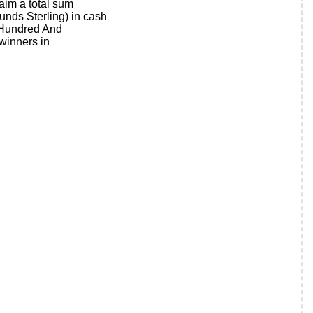
aim a total sum
nds Sterling) in cash
e Hundred And
winners in