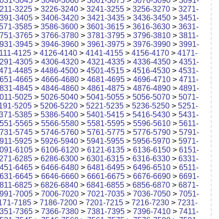
031-3045
>
3046-3060
>
3061-3075
>
3076-3090
>
3091-
211-3225
>
3226-3240
>
3241-3255
>
3256-3270
>
3271-
391-3405
>
3406-3420
>
3421-3435
>
3436-3450
>
3451-
571-3585
>
3586-3600
>
3601-3615
>
3616-3630
>
3631-
751-3765
>
3766-3780
>
3781-3795
>
3796-3810
>
3811-
931-3945
>
3946-3960
>
3961-3975
>
3976-3990
>
3991-
111-4125
>
4126-4140
>
4141-4155
>
4156-4170
>
4171-
291-4305
>
4306-4320
>
4321-4335
>
4336-4350
>
4351-
471-4485
>
4486-4500
>
4501-4515
>
4516-4530
>
4531-
651-4665
>
4666-4680
>
4681-4695
>
4696-4710
>
4711-
831-4845
>
4846-4860
>
4861-4875
>
4876-4890
>
4891-
011-5025
>
5026-5040
>
5041-5055
>
5056-5070
>
5071-
191-5205
>
5206-5220
>
5221-5235
>
5236-5250
>
5251-
371-5385
>
5386-5400
>
5401-5415
>
5416-5430
>
5431-
551-5565
>
5566-5580
>
5581-5595
>
5596-5610
>
5611-
731-5745
>
5746-5760
>
5761-5775
>
5776-5790
>
5791-
911-5925
>
5926-5940
>
5941-5955
>
5956-5970
>
5971-
091-6105
>
6106-6120
>
6121-6135
>
6136-6150
>
6151-
271-6285
>
6286-6300
>
6301-6315
>
6316-6330
>
6331-
451-6465
>
6466-6480
>
6481-6495
>
6496-6510
>
6511-
631-6645
>
6646-6660
>
6661-6675
>
6676-6690
>
6691-
811-6825
>
6826-6840
>
6841-6855
>
6856-6870
>
6871-
991-7005
>
7006-7020
>
7021-7035
>
7036-7050
>
7051-
171-7185
>
7186-7200
>
7201-7215
>
7216-7230
>
7231-
351-7365
>
7366-7380
>
7381-7395
>
7396-7410
>
7411-