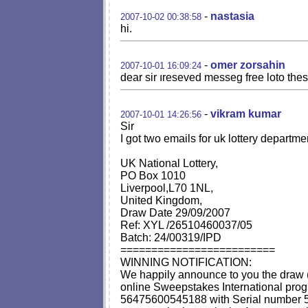
-
nastasia
2007-10-02 00:38:58
hi.
-
omer zorsahin
2007-10-01 16:09:24
dear sir ıreseved messeg free loto th
-
vikram kumar
2007-10-01 14:26:56
Sir
I got two emails for uk lottery departm
UK National Lottery,
PO Box 1010
Liverpool,L70 1NL,
United Kingdom,
Draw Date 29/09/2007
Ref: XYL /26510460037/05
Batch: 24/00319/IPD
=========================
WINNING NOTIFICATION:
We happily announce to you the dra
online Sweepstakes International prog
56475600545188 with Serial number 53