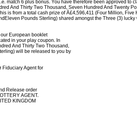
 i.e. match 6 plus bonus. You have therefore been approved to cl
ndred And Thirty Two Thousand, Seven Hundred And Twenty Pou
is is from a total cash prize of Â£4,596,411 (Four Million, Fiv
dEleven Pounds Sterling) shared amongst the Three (3) lucky 
n our European booklet
cated in your play coupon. In
Hundred And Thirty Two Thousand,
ling) will be released to you by
r Fiduciary Agent for
nd Release order
LOTTERY AGENT.
NITED KINGDOM