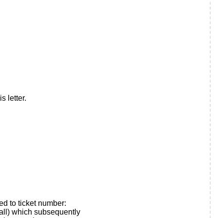
 letter.
d to ticket number:
ll) which subsequently