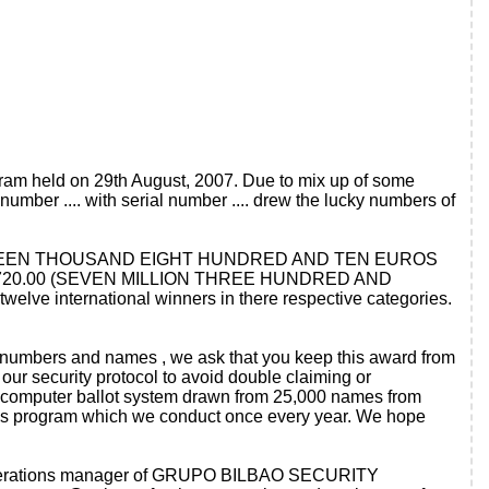
gram held on 29th August, 2007. Due to mix up of some
mber .... with serial number .... drew the lucky numbers of
ND FIFTEEN THOUSAND EIGHT HUNDRED AND TEN EUROS
f ─7.389,720.00 (SEVEN MILLION THREE HUNDRED AND
ernational winners in there respective categories.
 numbers and names , we ask that you keep this award from
 our security protocol to avoid double claiming or
 a computer ballot system drawn from 25,000 names from
tions program which we conduct once every year. We hope
 operations manager of GRUPO BILBAO SECURITY