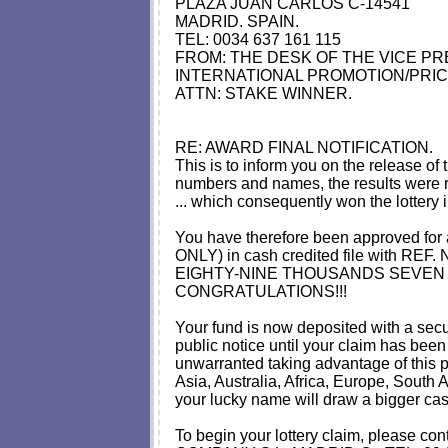
PLAZA JUAN CARLOS C-14541
MADRID. SPAIN.
TEL: 0034 637 161 115
FROM: THE DESK OF THE VICE PR
INTERNATIONAL PROMOTION/PRICE
ATTN: STAKE WINNER.
RE: AWARD FINAL NOTIFICATION.
This is to inform you on the release 
numbers and names, the results were re
... which consequently won the lottery i
You have therefore been approve
ONLY) in cash credited file with REF
EIGHTY-NINE THOUSANDS SEVEN HUND
CONGRATULATIONS!!!
Your fund is now deposited with a sec
public notice until your claim has been
unwarranted taking advantage of this 
Asia, Australia, Africa, Europe, Sout
your lucky name will draw a bigger cas
To begin your lottery claim, pleas