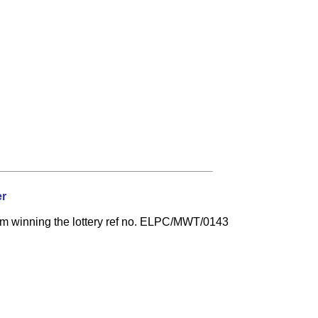
r
i am winning the lottery ref no. ELPC/MWT/0143