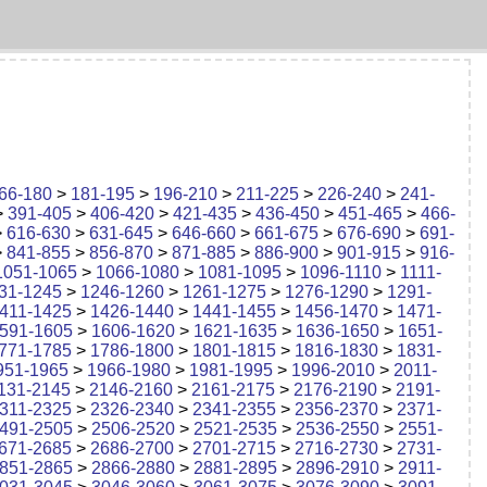
66-180
>
181-195
>
196-210
>
211-225
>
226-240
>
241-
>
391-405
>
406-420
>
421-435
>
436-450
>
451-465
>
466-
>
616-630
>
631-645
>
646-660
>
661-675
>
676-690
>
691-
>
841-855
>
856-870
>
871-885
>
886-900
>
901-915
>
916-
1051-1065
>
1066-1080
>
1081-1095
>
1096-1110
>
1111-
31-1245
>
1246-1260
>
1261-1275
>
1276-1290
>
1291-
411-1425
>
1426-1440
>
1441-1455
>
1456-1470
>
1471-
591-1605
>
1606-1620
>
1621-1635
>
1636-1650
>
1651-
771-1785
>
1786-1800
>
1801-1815
>
1816-1830
>
1831-
951-1965
>
1966-1980
>
1981-1995
>
1996-2010
>
2011-
131-2145
>
2146-2160
>
2161-2175
>
2176-2190
>
2191-
311-2325
>
2326-2340
>
2341-2355
>
2356-2370
>
2371-
491-2505
>
2506-2520
>
2521-2535
>
2536-2550
>
2551-
671-2685
>
2686-2700
>
2701-2715
>
2716-2730
>
2731-
851-2865
>
2866-2880
>
2881-2895
>
2896-2910
>
2911-