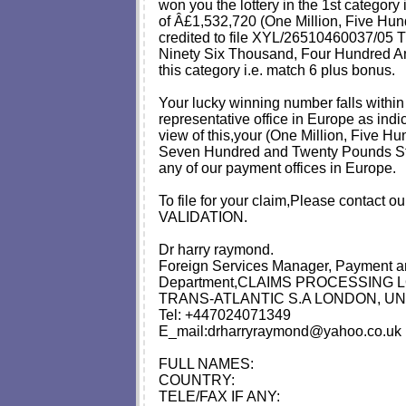
won you the lottery in the 1st category
of Â£1,532,720 (One Million, Five Hu
credited to file XYL/26510460037/05 Th
Ninety Six Thousand, Four Hundred An
this category i.e. match 6 plus bonus.
Your lucky winning number falls withi
representative office in Europe as indi
view of this,your (One Million, Five 
Seven Hundred and Twenty Pounds Ster
any of our payment offices in Europe.
To file for your claim,Please contact ou
VALIDATION.
Dr harry raymond.
Foreign Services Manager, Payment a
Department,CLAIMS PROCESSING 
TRANS-ATLANTIC S.A LONDON, U
Tel: +447024071349
E_mail:
drharryraymond@yahoo.co.uk
FULL NAMES:
COUNTRY:
TELE/FAX IF ANY: