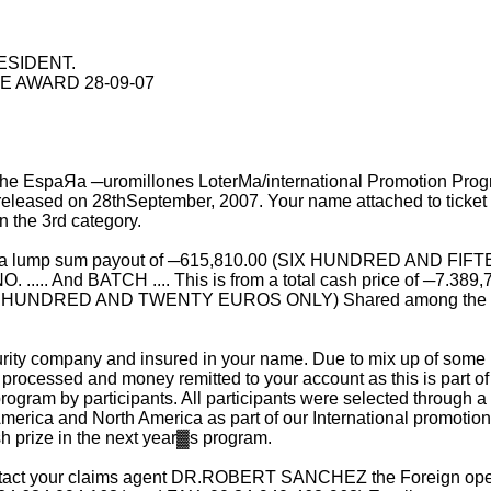
ESIDENT.
 AWARD 28-09-07
of the EspaЯa ─uromillones LoterМa/international Promotion Pro
leased on 28thSeptember, 2007. Your name attached to ticket nu
n the 3rd category.
d for a lump sum payout of ─615,810.00 (SIX HUNDRED A
. NO. ..... And BATCH .... This is from a total cash price o
RED AND TWENTY EUROS ONLY) Shared among the twelve int
urity company and insured in your name. Due to mix up of some
 processed and money remitted to your account as this is part of
program by participants. All participants were selected through
h America and North America as part of our International promo
h prize in the next year▓s program.
e contact your claims agent DR.ROBERT SANCHEZ the Foreign