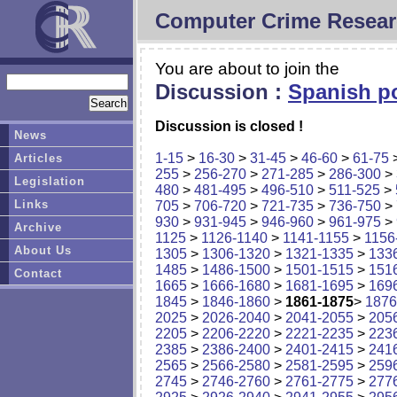
Computer Crime Resear
You are about to join the
Discussion :
Spanish po
Discussion is closed !
News
1-15
>
16-30
>
31-45
>
46-60
>
61-75
Articles
255
>
256-270
>
271-285
>
286-300
>
Legislation
480
>
481-495
>
496-510
>
511-525
>
Links
705
>
706-720
>
721-735
>
736-750
>
930
>
931-945
>
946-960
>
961-975
>
Archive
1125
>
1126-1140
>
1141-1155
>
1156
About Us
1305
>
1306-1320
>
1321-1335
>
133
1485
>
1486-1500
>
1501-1515
>
151
Contact
1665
>
1666-1680
>
1681-1695
>
169
1845
>
1846-1860
>
1861-1875
>
1876
2025
>
2026-2040
>
2041-2055
>
205
2205
>
2206-2220
>
2221-2235
>
223
2385
>
2386-2400
>
2401-2415
>
241
2565
>
2566-2580
>
2581-2595
>
259
2745
>
2746-2760
>
2761-2775
>
277