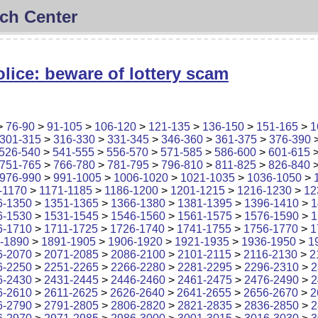
ch Center
lice: beware of lottery scam
>
76-90
>
91-105
>
106-120
>
121-135
>
136-150
>
151-165
>
1
301-315
>
316-330
>
331-345
>
346-360
>
361-375
>
376-390
526-540
>
541-555
>
556-570
>
571-585
>
586-600
>
601-615
751-765
>
766-780
>
781-795
>
796-810
>
811-825
>
826-840
976-990
>
991-1005
>
1006-1020
>
1021-1035
>
1036-1050
>
-1170
>
1171-1185
>
1186-1200
>
1201-1215
>
1216-1230
>
12
6-1350
>
1351-1365
>
1366-1380
>
1381-1395
>
1396-1410
>
1
6-1530
>
1531-1545
>
1546-1560
>
1561-1575
>
1576-1590
>
1
6-1710
>
1711-1725
>
1726-1740
>
1741-1755
>
1756-1770
>
1
-1890
>
1891-1905
>
1906-1920
>
1921-1935
>
1936-1950
>
1
6-2070
>
2071-2085
>
2086-2100
>
2101-2115
>
2116-2130
>
2
6-2250
>
2251-2265
>
2266-2280
>
2281-2295
>
2296-2310
>
2
6-2430
>
2431-2445
>
2446-2460
>
2461-2475
>
2476-2490
>
2
6-2610
>
2611-2625
>
2626-2640
>
2641-2655
>
2656-2670
>
2
6-2790
>
2791-2805
>
2806-2820
>
2821-2835
>
2836-2850
>
2