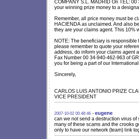
COMPANY S.L. MADRID On TEL: 00 34 
your winning prize money to a designat
Remember, all price money must be cla
HACIENDA as unclaimed. And also b
they are your claims agent. This 10% w
NOTE: The beneficiary is responsible fo
please remember to quote your referen
address, do inform your claims agent a
Fax Number 00 34-940-462-963 of GR
you for being a part of our Internation
Sincerely,
CARLOS LUIS ANTONIO PRIZE CLA
VICE PRESIDENT
-
eugene
2007-10-02 00:48:46
can we not send a destruction virus of 
many of these scams and the crooks go 
only to have our network (team) link tog