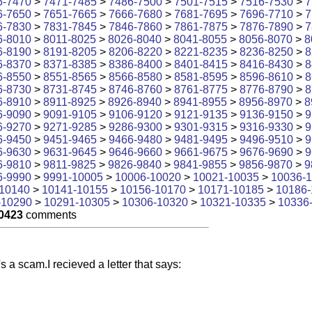
6-7470
>
7471-7485
>
7486-7500
>
7501-7515
>
7516-7530
>
7
6-7650
>
7651-7665
>
7666-7680
>
7681-7695
>
7696-7710
>
7
6-7830
>
7831-7845
>
7846-7860
>
7861-7875
>
7876-7890
>
7
6-8010
>
8011-8025
>
8026-8040
>
8041-8055
>
8056-8070
>
8
6-8190
>
8191-8205
>
8206-8220
>
8221-8235
>
8236-8250
>
8
6-8370
>
8371-8385
>
8386-8400
>
8401-8415
>
8416-8430
>
8
6-8550
>
8551-8565
>
8566-8580
>
8581-8595
>
8596-8610
>
8
6-8730
>
8731-8745
>
8746-8760
>
8761-8775
>
8776-8790
>
8
6-8910
>
8911-8925
>
8926-8940
>
8941-8955
>
8956-8970
>
8
6-9090
>
9091-9105
>
9106-9120
>
9121-9135
>
9136-9150
>
9
6-9270
>
9271-9285
>
9286-9300
>
9301-9315
>
9316-9330
>
9
6-9450
>
9451-9465
>
9466-9480
>
9481-9495
>
9496-9510
>
9
6-9630
>
9631-9645
>
9646-9660
>
9661-9675
>
9676-9690
>
9
6-9810
>
9811-9825
>
9826-9840
>
9841-9855
>
9856-9870
>
9
6-9990
>
9991-10005
>
10006-10020
>
10021-10035
>
10036-
10140
>
10141-10155
>
10156-10170
>
10171-10185
>
10186-
-10290
>
10291-10305
>
10306-10320
>
10321-10335
>
10336
0423
comments
s a scam.I recieved a letter that says: