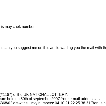
es is may chek number
ent can you suggest me on this am forwading you the mail with this
w (#1167) of the UK NATIONAL LOTTERY,
ram held on 30th of september,2007.Your e-mail address attache
68/02 drew the lucky numbers: 04 10 21 22 25 38 31(Bonus ba