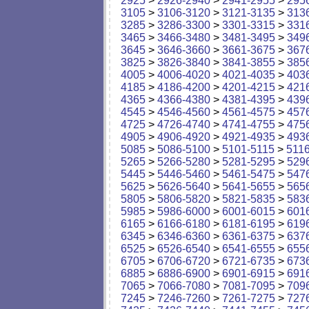
2925
>
2926-2940
>
2941-2955
>
295
3105
>
3106-3120
>
3121-3135
>
313
3285
>
3286-3300
>
3301-3315
>
331
3465
>
3466-3480
>
3481-3495
>
349
3645
>
3646-3660
>
3661-3675
>
367
3825
>
3826-3840
>
3841-3855
>
385
4005
>
4006-4020
>
4021-4035
>
403
4185
>
4186-4200
>
4201-4215
>
421
4365
>
4366-4380
>
4381-4395
>
439
4545
>
4546-4560
>
4561-4575
>
457
4725
>
4726-4740
>
4741-4755
>
475
4905
>
4906-4920
>
4921-4935
>
493
5085
>
5086-5100
>
5101-5115
>
511
5265
>
5266-5280
>
5281-5295
>
529
5445
>
5446-5460
>
5461-5475
>
547
5625
>
5626-5640
>
5641-5655
>
565
5805
>
5806-5820
>
5821-5835
>
583
5985
>
5986-6000
>
6001-6015
>
601
6165
>
6166-6180
>
6181-6195
>
619
6345
>
6346-6360
>
6361-6375
>
637
6525
>
6526-6540
>
6541-6555
>
655
6705
>
6706-6720
>
6721-6735
>
673
6885
>
6886-6900
>
6901-6915
>
691
7065
>
7066-7080
>
7081-7095
>
709
7245
>
7246-7260
>
7261-7275
>
727