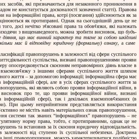
х засобів, які призначаються для незаконного проникнення в
дом не констатується досконалості зазначеної статті). Правова
чи на інформаційні права, котрі (посягання) здійснюються як за
озцінюються як протиправні. Однак на сьогоднішній день це не
того, досі нечітко з
¢
ясовані права та обов
¢
язки, які належать
 виходячи з вищенаведеного, можна зробити висновок, що
будь-
е діяння, що має винний характер та тягне за собою шкідливі
ільки має й відповідну юридичну (формальну) ознаку
, а саме
класифікації правопорушень в залежності від сфери суспільного
 життєдіяльності суспільства, визнані правопорушеннями прояви
еру опосередковується скоєнням неправомірних діянь власне в
 взаємозв
¢
язку з іншими сферами суспільного життя шляхом
ьного життя – за допомогою інформації; інформаційна сфера має
 інформаційній сфері, але в усіх сферах суспільного життя за
авопорушень, які являють собою прояви інформаційної війни, в
и висновок про те, що прояви інформаційної війни, визнані
інформаційній сфері), так і декількох взаємопов
¢
язаних (в
ери). При цьому неприйнятним представляється використання
¢
єктивно не містіть навіть матеріальних ознак правопорушення,
рення системи так званих “інформаційних” правопорушень – не
гулятивну норму права, тобто, є протиправними, однак це не
ушень та встановив за їх скоєння юридичну відповідальність.
 залежності від ступеню їх суспільної небезпеки. Доктрина
та інші правопорушення
можуть характеризуватися подібністю