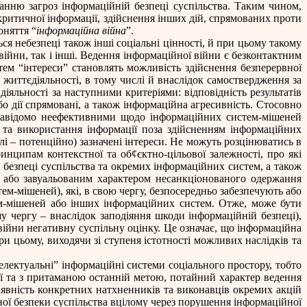
анню загроз інформаційній безпеці суспільства. Таким чином,
 критичної інформації, здійснення інших дій, спрямованих проти
оняття “
інформаційна війна
”.
ся небезпеці також інші соціальні цінності, й при цьому такому
війни, так і інші. Ведення інформаційної війни є безконтактним
ем “інтереси” становлять можливість здійснення безперервної
 життєдіяльності, в тому числі й внаслідок самоствердження за
діяльності за наступними критеріями: відповідність результатів
о дії спрямовані, а також інформаційна агресивність. Стосовно
 завідомо неефективними щодо інформаційних систем-мішеней
 та використання інформації поза здійсненням інформаційних
лі – потенційно) зазначені інтереси. Не можуть розцінюватись в
принципам контекстної та об
¢
єктно-цільової залежності, про які
й безпеці суспільства та окремих інформаційних систем, а також
ним або завуальованим характером несанкціонованого одержання
тем-мішеней), які, в свою чергу, безпосередньо забезпечують або
м-мішеней або інших інформаційних систем. Отже, може бути
у чергу – внаслідок заподіяння шкоди інформаційній безпеці),
 війни негативну суспільну оцінку. Це означає, що інформаційна
ри цьому, виходячи зі ступеня істотності можливих наслідків та
телектуальні” інформаційні системи соціального простору, тобто
ї та з притаманою останній метою, потайний характер ведення
наявність конкретних натхненників та виконавців окремих акцій
ої безпеки суспільства вцілому через порушення інформаційної