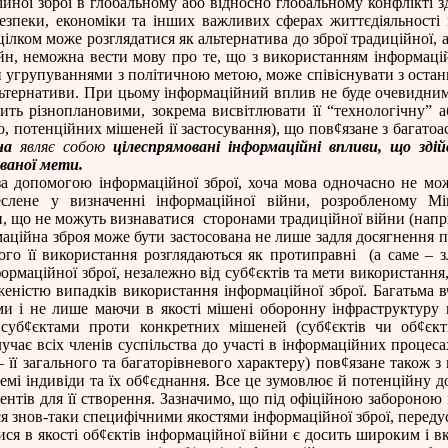
ційної зброї в глобальному або відносно глобальному конфлікті 
безпеки, економіки та інших важливих сферах життєдіяльності 
ілком може розглядатися як альтернатива до зброї традиційної, а
н, неможна вести мову про те, що з використанням інформаційн
ми угрупуваннями з політичною метою, може співіснувати з оста
льтернативи. При цьому інформаційний вплив не буде очевидним, 
ть різноплановими, зокрема висвітлювати її “технологічну” аб
но, потенційних мішеней ії застосування), що пов
¢
язане з багато
на
являє собою
цілеспрямовані інформаційні впливи, що зді
ваної мети.
 за допомогою інформаційної зброї, хоча мова одночасно не м
реслене у визначенні інформаційної війни, розробленому 
и, що не можуть визнаватися
сторонами традиційної війни (напр
рмаційна зброя може бути застосована не лише задля досягнення
ого її використання розглядаються як протиправні
(а саме – 
ормаційної зброї, незалежно від суб
¢
єктів та мети використання
женістю випадків використання інформаційної зброї. Багатьма 
ми і не лише маючи в якості мішені оборонну інфраструктуру
суб
¢
єктами проти конкретних мішеней (суб
¢
єктів чи об
¢
єк
учає всіх членів суспільства до участі в інформаційних процес
 її загального та багаторівневого характеру) пов
¢
язане також з
мі індивіди та їх об
¢
єднання. Все це зумовлює й потенційну д
онентів для її створення. Зазначимо, що під офіційною забороно
ься знов-таки специфічними якостями інформаційної зброї, переду
ся в якості об
¢
єктів інформаційної війни є досить широким і вк