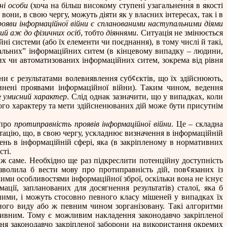
ні особи
(хоча на більш високому ступені узагальнення в якості
они, в свою чергу, можуть діяти як у власних інтересах, так і в
рояви інформаційної війни є спланованими наступальними діями
й аж до фізичних осіб
, тобто
діяннями
. Ситуація не змінюється
і системи (або їх елементи чи поєднання), в тому числі й такі,
уальних” інформаційних ситем (в кінцевому випадку – людини,
них чи автоматизованих інформаційних ситем, зокрема від рівня
йни є результатами волевиявлення суб
¢
єктів, що їх здійснюють,
инені проявами інформаційної війни). Таким чином, ведення
е
умисний характер
. Слід однак зазначити, що у випадках, коли
ього характеру та мети здійсненюваних дій може бути присутнім
 про
протиправність проявів інформаційної війни
. Це – складна
тацію, що, в свою чергу, ускладнює визначення в інформаційній
нь в інформаційній сфері, яка (в закріпленому в нормативних
сті.
 ж саме. Необхідно ще раз підкреслити потенційну доступність
озволила б вести мову про протиправність дій, пов
¢
язаних із
ними особливостями інформаційної зброї, оскільки вона не існує
ації, запланованих для досягнення результатів) сталої, яка б
ними, і можуть стосовно певного класу мішеней у випадках їх
ого виду або ж певним чином зорганізовану. Такі алгоритми
ативним. Тому є можливим накладення законодавчо закріпленої
ання законодавчо закріпленої заборони на використання окремих