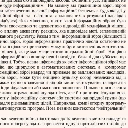
за допомогою відповідних засобів. Останні в усіх випадках не
не буде інформаційним.
На відміну від традиційної зброї, зброя
 забезпечення власної інформаційної безпеки, а будь-які дії у
ійної зброї
та
настання запланованих в результаті наслідків
відбувся) тією мішенню, проти якої інформаційну зброю було
бути своєчасною та адекватною відповідній модифікації мішені,
о впливу адекватну реакцію, яка відповідає меті, запланованій
ного результату. Разом з тим, інформаційній зброї (більшості її
ійної зброї, зброя інформаційна практично ніколи остаточно не
та її цільове призначеня можуть бути визначені як контекстно-
мішені), як це має місце стосовно традиційної зброї.
Нищівна
інформаційного впливу певні наслідки, бажані для суб
¢
єкта, що
шені. Тобто, певна інформація як зміст інформаційної зброї має
ію, що циркулює в автоматизованих системах, а
компромат
маційної зброї навряд чи призведе до запланованих наслідків.
ї зброї, може бути знищено будь-яку особу, незалежно від її
кож те, що в залежності від обставин застосування та адресатів
 індивідуального або масового знищення. Цільове призначення
е лише втрачає нищівну здатність, але й припиняє існування як
етну інформаційну систему або системи однорідної групи (що
 задля різноманітних цілей. Наприклад, комп
¢
ютерну програму-
– антивірусних програм. Поза певним контекстом “нейтральний”
д час ведення війн, підготовки до їх ведення з метою нападу та
чного прогресу здатна призвести одну з протидіючих сторін до