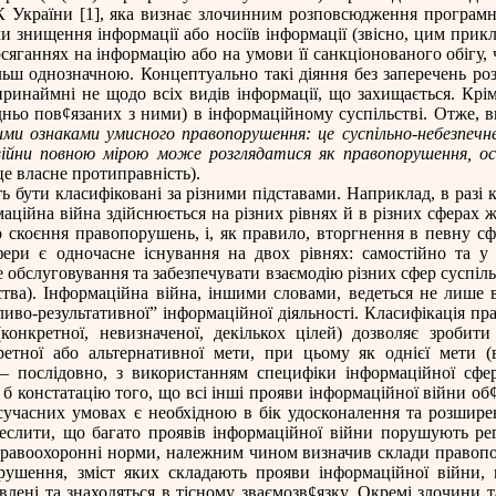
 України
[1]
, яка визнає злочинним розповсюдження програмни
и знищення інформації або носіїв інформації (звісно, цим прикла
сяганнях на інформацію або на умови її санкціонованого обігу, 
 більш однозначною. Концептуально такі діяння без заперечень р
ринаймні не щодо всіх видів інформації, що захищається. Крім 
дньо пов
¢
язаних з ними) в інформаційному суспільстві. Отже,
ими ознаками умисного правопорушення: це суспільно-небезпечн
війни повною мірою може розглядатися як правопорушення, оск
це власне протиправність).
 бути класифіковані за різними підставами. Наприклад, в разі 
рмаційна війна здійснюється на різних рівнях й в різних сферах
скоєння правопорушень, і, як правило, вторгнення в певну сф
фери є одночасне існування на двох рівнях: самостійно та у
е обслуговування та забезпечувати взаємодію різних сфер суспіл
ства). Інформаційна війна, іншими словами, ведеться не лише в
ливо-результативної” інформаційної діяльності. Класифікація пр
(конкретної, невизначеної, декількох цілей) дозволяє зробит
тної або альтернативної мети, при цьому як однієї мети (в 
а – послідовно, з використанням специфіки інформаційної сф
б констатацію того, що всі інші прояви інформаційної війни об
в сучасних умовах є необхідною в бік удосконалення та розши
еслити, що багато проявів інформаційної війни порушують ре
 правоохоронні норми, належним чином визначив склади правопор
ушення, зміст яких складають прояви інформаційної війни, в
лені та знаходяться в тісному зваємозв
¢
язку. Окремі злочини 