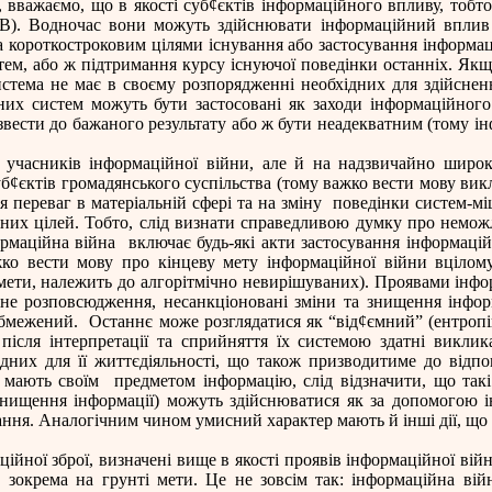
, вважаємо, що в якості суб
¢
єктів інформаційного впливу, тобт
су В). Водночас вони можуть здійснювати інформаційний впли
 короткостроковим цілями існування або застосування інформаці
тем, або ж підтримання курсу існуючої поведінки останніх. Як
 система не має в своєму розпорядженні необхідних для здійснен
них систем можуть бути застосовані як заходи інформаційного
вести до бажаного результату або ж бути неадекватним (тому інф
 учасників інформаційної війни, але й на надзвичайно широк
уб
¢
єктів громадянського суспільства (тому важко вести мову ви
 переваг в матеріальній сфері та на зміну
поведінки систем-мі
них цілей. Тобто, слід визнати справедливою думку про неможл
ормаційна війна
включає будь-які акти застосування інформаційн
ко вести мову про кінцеву мету інформаційної війни вцілому
ї мети, належить до алгорітмічно невирішуваних). Проявами інфор
ане розповсюдження, несанкціоновані зміни та знищення інформ
обмежений.
Останнє може розглядатися як “від
¢
ємний” (ентропі
після інтерпретації та сприйняття їх системою здатні виклик
дних для її життєдіяльності, що також призводитиме до відпов
 мають своїм
предметом інформацію, слід відзначити, що такі
ищення інформації) можуть здійснюватися як за допомогою інфо
ння. Аналогічним чином умисний характер мають й інші дії, що 
йної зброї, визначені вище в якості проявів інформаційної війн
, зокрема на грунті мети. Це не зовсім так: інформаційна вій