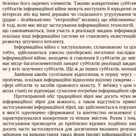
безпеки його окремих елементів. Такими конкретними
суб
¢
єк
суб
¢
єктів інформаційної війни можуть виступати й юридичні особ
інтересах або від імені держави чи соціального угрупування 
(рідше –
бездіяльністю
:
“ентропійні” впливи),
що здійснюютьс
й тоді, коли має місце застосування інформаційних технологій.
що самонавчаються, їхня участь в реалізації завдань інформа
оскільки інші інформаційні системи не становлять екзистенцій
розвитку штучного інтелекту.
Інформаційна війна є наступальною, спланованою та ціле
тобто, здійснюються умисно (необережні негативні наслідк
інформаційної війни, виходячи зі ставлення її суб
¢
єктів до змі
має місце багатоелементний ланцюг суб
¢
єктів реалізації зав
не у всіх залучених суб
¢
єктів. Що ж до інших суб
¢
єктів, винни
Завдання шкоди
суспільним відносинам, в першу чергу –
проблема, оскільки інформаційні відносини вцілому (зокрема –
сфері об
¢
єктів та засобів правового захисту. У зв
¢
язку з цим 
актах стані) не відповідає сучасним потребам інформаційної сф
Протиправний обіг традиційної зброї має досить чітки м
інформаційної зброї для кожного, а також відсутність прямо
застосуванням інформаційної зброї, що здійснюються в порушен
в якості однозначно сформованої та контекстно незалежної (в
характеризувалася конкретним та чітким змістом. Разом з ти
застосування призводити до приблизно відомих подібних шк
досить часто застосовуються для досягнення вказаних резуль
заборони на використання таких форм (видів) інформаційної з