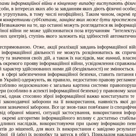
тами інформаційної війни в кінцевому випадку виступають фізич
и, в інтересах яких або за завданням яких діють фізичні особи; в
чи угрупувань, в тому числі неофіційно). Таким чином, окремі
п
я конкретними суб
¢
єктами, ланціюг яких може бути простежени
 Незважаючи на те, що останні можуть розглядатися як інформаційн
ційної війни не може здійснюватися поза втручанням
“інтелект
них центрів), ступінь якого залежить від здібностей автоматич
спрямованою. Отже, акції реалізації завдань інформаційної ві
и інформаційної діяльності не можуть розцінюватись як сприч
сту та значення своїх дій, а також їх наслідків, має
винний
, власн
дань окремого прояву інформаційної війни, усвідомлення справжн
й характер здійснюваних ними дій (бездіяльності) не змінюється.
 в сфері забезпечення інформаційної безпеки, ставить питання
 в Україні) одержують, як правило, недостатню правову регламен
особливо недосконалою є загальна картина системи правопоруше
ери (особливо в аспекті інформаційної безпеки) у правовому захи
ежі, однак стосовно зброї інформаційної важко констатувати те
ї законодавчої заборони на її використання, наявність якої д
ня зазначеної заборони. Все це знов-таки пов
¢
язане із специфіч
ід обраної мішені, ситуації застосування, використання інформ
м, окремі алгоритми інформаційного впливу є достатньо стабіль
ідливих наслідків, використовуючи при цьому інформацію певн
татів до мішеней, для яких їх використання є завідомо результ
брої
(й (або) їх розробку та запуск в обіг). Прикладом наклад