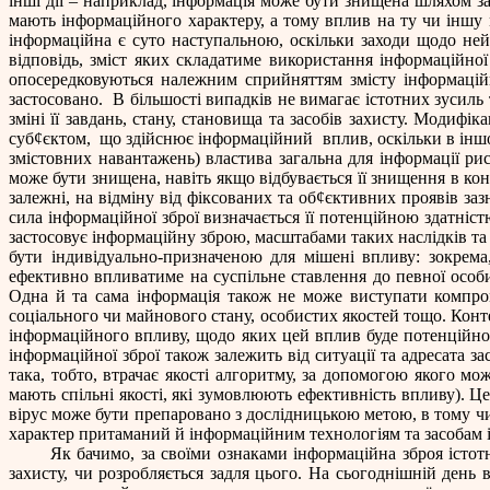
інші дії – наприклад, інформація може бути знищена шляхом з
мають інформаційного характеру, а тому вплив на ту чи іншу 
інформаційна є суто наступальною, оскільки заходи щодо нейтр
відповідь, зміст яких складатиме використання інформаційної 
опосередковуються належним сприйняттям змісту інформаційн
застосовано.
В більшості випадків не вимагає істотних зусиль
зміні її завдань, стану, становища та засобів захисту. Модифіка
суб
¢
єктом,
що здійснює інформаційний
вплив, оскільки в інш
змістовних навантажень) властива загальна для інформації рис
може бути знищена, навіть якщо відбувається її знищення в ко
залежні, на відміну від фіксованих та об
¢
єктивних проявів зазн
сила інформаційної зброї визначається її потенційною здатніст
застосовує інформаційну зброю, масштабами таких наслідків та 
бути індивідуально-призначеною для мішені впливу: зокрема
ефективно впливатиме на суспільне ставлення до певної особи
Одна й та сама інформація також не може виступати компрома
соціального чи майнового стану, особистих якостей тощо. Конте
інформаційного впливу, щодо яких цей вплив буде потенційно
інформаційної зброї також залежить від ситуації та адресата 
така, тобто, втрачає якості алгоритму, за допомогою якого мо
мають спільні якості, які зумовлюють ефективність впливу). Ц
вірус може бути препаровано з дослідницькою метою, в тому ч
характер притаманий й інформаційним технологіям та засобам ін
Як бачимо, за своїми ознаками інформаційна зброя істотн
захисту, чи розробляється задля цього. На сьогоднішній день