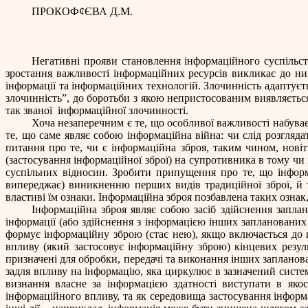
ПРОКОФ
¢
ЄВА Д.М.
Негативні прояви становлення інформаційного суспільс
зростання важливості інформаційних ресурсів викликає до н
інформації та інформаційних технологій. Злочинність адаптуєт
злочинність”, до боротьби з якою непристосованим виявляєтьс
так званої
інформаційної злочинності.
Хоча незаперечним є те, що особливої важливості набуває 
те, що саме являє собою інформаційна війна: чи слід розгляда
питання про те, чи є інформаційна зброя, таким чином, новіт
(застосування інформаційної зброї) на супротивника в тому чи
суспільних відносин. Зробити припущення про те, що інформ
випереджає) виникненню перших видів традиційної зброї, й те
властиві їм ознаки. Інформаційна зброя позбавлена таких ознак,
Інформаційна зброя являє собою засіб здійснення запла
інформації (або здійснення з інформацією інших запланованих 
формує інформаційну зброю (стає нею), якщо включається до 
впливу (який застосовує інформаційну зброю) кінцевих резул
призначені для обробки, передачі та виконання інших запланова
задля впливу на інформацію, яка циркулює в зазначений систе
визнання власне за інформацією здатності виступати в якос
інформаційного впливу, та як середовища застосування інформа