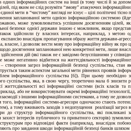
в одних інформаційних систем на інші (в тому числі й за допом
цілей, під яким не слід розуміти “змову” атакуючих інформаційних
єдиної мети в “чистому” вигляді не існує – цілі політичні тісно 
гнення запланованої мети однією інформаційною системою (йдеть
державою, може зумовлюватись успішним досягненням цілей, як
альної безпеки однієї держави іншою є можливим, якщо предста
а також здійснили (у власних інтересах, наприклад, з метою 
рну експансію внаслідок пропагування образу життя держави-агрес
а, власне, і дозволяє вести мову про інформаційну війну як про ц
а щодо досягнення запланованої нею конкретної мети, лише внасл
 здійснення дій (які також не є завідомо безуспішними у співві
оже може негативно відбитися на життєдіяльності інформаційни
– створення загроз інформаційній безпеці суспільства, стан 
струється таким аспектом загальної мети рівневих проявів інформ
облем інформаційного суспільства [6]). При цьому необхідно 
го суспільства, яка, в свою чергу, теоретично мала б знизити 
єї життєдіяльності всі інформаційні системи (всіх класів та 
риклад, або не використовувати окремі інформаційні технології, 
аємодії з іншими інформаційними системами, а тому не дозволяє
ім того, інформаційні системи-агресори одночасно стають потен
ем), а тому вживають заходів з недопущення
реалізації загроз
іри до структур інформаційного суспільства, які покликані з
ся захист інтересів публичного та приватного секторів) зумовл
 структурам про відповідні факти (наприклад, внаслідок побо
мляють про завдання шкоди інформаційній безпеці банків шляхом 