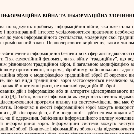
ІНФОРМАЦІЙНА ВІЙНА ТА ІНФОРМАЦІЙНА ЗЛОЧИНН
тва породжують проблему інформаційної війни, яка вже стала 
их і протиправний інтерес; усвідомлюються практично необмеж
ься до умов інформаційного суспільства, модернізує свої традиц
я кримінальний закон.
Першочергового вирішення, таким чином,
забезпечення інформаційної безпеки всіх сфер життєдіяльності с
ти її як самостійний феномен, чи як війну “традиційну”, що ве
нім різновидом традиційної зброї, її загальною модифікацією 
 іншому протистоянні, зокрема, збройному, здійснювались задов
аційна зброя є модифікацією традиційної зброї (її окремих ви
, що всі види традиційної зброї застосовуються незалежно від
 однак їй притамані риси, не властиві традиційній зброї.
нованих дій з інформацією або ж алгоритм цілеспрямованого в
дій) [9].
Тобто, власне інформація як сукупність певних відомос
цілеспрямованої програми впливу на систему-мішень, яка має 
ьтатів. Водночас в якості інформаційної зброї можуть використ
них дій з інформацією, а й в поєднанні зі здійсненням подання “
мі, чи її одержання. Здійснення інформаційного впливу можлив
ті інформаційної зброї. Інформа
ц
ійні системи можуть виступа
ційної зброї. Водночас інформаційну зброю слід відмежовувати 