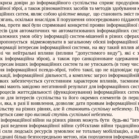
, криза довіри до інформаційного суспільства сприяє продуціюв
йної зброї, а також різноманітних засобів та методів здобування
аційних ситем, являє собою
цілістне явище
,
що становить зміст п
ягань, оскільки внаслідок її порушення опосередковано піддають
ма, проти якої були спрямовані конкретні прояви інформаційної 
есів (для автоматичних чи автоматизованих інформаційних сист
алежних умов обігу інформації) систем-мішеней в різних сферах
пропонується
відмежовувати в загальному обсязі інформаційної 
рмації інтересам інформаційної системи, на яку такий вплив аб
ні чи нейтральні впливи (впливи “допустимого виду”), які є
як інформаційна зброя), а також про санкціоноване одержання
інтересам інших інформаційних систем та не утискають (в тому чис
ня інформаційної псевдо-зброї, тобто такої, що не відповідає 
ації, інформаційної діяльності, а комплекс загроз інформаційні
сть яких забезпечується сугестивним характером впливів, таєм
 (які мають завідомо негативний результат для інформаційних сис
роцесів життєдіяльності (функціонування) інформаційних сите
и для інтересів суспільства та його окремих елементів (в перш
, яка, в разі її виявлення, дозволяє дати проявам інформаційної
ьству на різних рівнях, але й
становить суспільну небезпеку
. П
йдеться саме про
високий ступінь суспільної небезпеки
.
 інформаційної війни на різних рівнях можуть бути
будь-які “ін
 разі ведення інформаційної війни суб
¢
єктами війни традиційно
ї сили людськіх ресурсів зумовлює не тотальну мобілізацію, а 
єднані більш безпосередньою метою, ніж порушення інформаційн