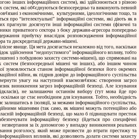
огою інших інформаційних систем), які здійснюються з різною
 систем, які об
¢
єднуються безпосередньо та виконують певний
пов
¢
язані з економічними,
культурними, ідеологічними тощо, та
ся про “інтелектуальні” інформаційні системи, які діють як в
их прагнули досягнути інші інформаційні системи (фізичні та
вники приватного сектора з боку держави-агресора попередньо
одержання прибутку внаслідок розповсюдження інформаційної
ора та дискредитації держави-мішені.
ілісне явище. Ця мета досягається незалежно від того, наскільки
ідок здійснення “недопустимого” інформаційного впливу, тобто
дношенні з побудовою захисту системи-мішені), що спрямовані на
х систем (безпосередньої мішені чи інших), або іншим чином
якої зумовлюється станом інформаційної безпеки його окремих
аційної війни, як підрив довіри до інформаційного суспільства
звернути увагу на наступний взаємозв
¢
язок: створення загроз
ризик виникнення загроз інформаційній безпеці. Але існування
підкласів), не залишаючи останнім вибору (тут мова йде про
оскільки це стає необхідним для існування. Тобто, необхідність
 залишатись в ізоляції, за межами інформаційного суспільства,
ційними мішенями (так само, як мішені можуть потенційно або
 власній інформаційній безпеці, що мало б підвищувати престиж
абезпечувати інформаційну безпеку (йдеться про специфічні
ює незвертання за їх допомогою у випадку виникнення реальних
ювання розголосу, який може призвести до втрати престижу та
інформаційних впливів, які дозволяють долати системи захисту