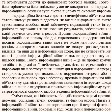
та отримувати доступ до фінансових ресурсів банків). Тобто
багаторівневе та багатоцільове, умисне використання інформаці
інформаційної безпеки суспільства вцілому та окремих інформ
Інформаційна безпека є досить специфічним об
¢
єктом пос
“вторинному” ризику піддається
як власне інформаційна систе
сугестивним засобом, який забезпечує подальший утиск інтер
роботи та одержання запланованих результатів, забезпечення н
їхній рахунок системи-агресора. Прояви інформаційної війни 
інформаційного впливу або дій, спрямованих на одержання інфо
проявів інформаційної війни мова не може йти про позитив
(оскільки алгоритми таких впливів не можуть розглядатися 
впливів, та інші дії в інформаційній сфері, що не суперечать 
якості проявів інформаційної війни також випадки застосуван
йшлося вище. Тобто, інформаційна війна – це не процес комунік
засобів з їх реалізації, небезпека, реальність та ефективні
інформації чи її застосування, інших дій в інформаційній сфері
створюють умови для подальшого порушення інтересів або п
зроблений висновок про небезпеку проявів інформаційної війн
об
¢
єктивну здатність до заподіяння зазначеним інтересам шкоди
війна не лише є внутрішньо притаманою інформаційному суспіл
затратоємності окремих засобів ведення інформаційної війни, 
Суб
¢
єктами, які ініціюють або здійснюють окремі прояви
держави, соціальні групи, юридичні та фізичні особи. Навіть в
інформаційної війни та невикористання при її веденні фізично
інформаційної війни, зокрема й тоді, коли вони попередньо об
¢