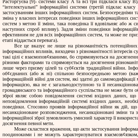
Расторгуєва [9]- системи класу А та всі три підкласи класу В)
“інтелектуальні” інформаційні системи (третій підклас кла
застосуванням інших інформаційних систем. Безпосередніми та
зміна у власних інтересах поведінки інших інформаційних сис
систем з метою її зміни, така поведінка її вдовільняє або ж
наступних спроб впливу).
Задля зміни поведінки інформацій
ефективним не для всіх інформаційних систем, та може не приз
етапі віддається перевага).
Все це вказує не лише на різноманітність потенційних
інформаційних впливів, виходячи з різноманітності інтересів с
такі цілі є взаємопов
¢
язаними, бо спрямовуються на досягнення
різними факторами та спрямовується на досягнення різноманіт
лише через призму цілей та суб
¢
єктів традиційної війни. Інф
об
¢
єднаних (або ж ні) спільною безпосередньою метою (важ
інформаційній війні для систем, які здатні до самомодифікаці
інформацією, яка не є загальнодоступною та її несанкціонов
громадянського та інформаційного суспільства не може бути 
зброї являє собою повідомлення системі вхідних даних, що 
неповідомлення інформаційній системі вхідних даних, необхі
поведінки. Стосовно проявів інформаційної війни як дій, що
несанкціоноване розповсюдження, несанкціоновані зміни та зн
інформаційної зброї зумовлюють умисний характер її використа
досягнення певної мети.
Може скластися враження, що акти застосування інформаці
поодинокими і не можуть характеризуватися взаємозв
¢
язком