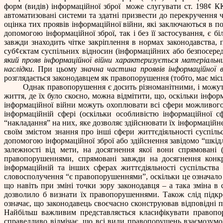
форм (видів) інформаційної зброї
може слугувати ст. 198
¢
КК
автоматизовані системи та здатні призвести до перекручення ч
оцінка тих проявів інформаційної війни, які заключаються в по
допомогою інформаційної зброї, так і без її застосування, є
завжди знаходить чітке закріплення в нормах законодавства, п
суб
¢
єктам суспільних відносин (інформаційних або безпосере
який прояв інформаційної війни характеризується матеріальн
наслідки
. При цьому
значна частина проявів інформаційної 
розглядається законодавцем як правопорушення (тобто, має міс
Однак правопорушення є досить різноманітними, і можуть
життя, де їх було скоєно, можна відмітити, що, оскільки інфо
інформаційної війни можуть охоплювати всі сфери можливого 
інформаційній сфері (оскільки особливістю інформаційної с
“накладання” на них, яке дозволяє здійснювати їх інформаційн
своїм змістом знання про інші сфери життєдіяльності суспіль
допомогою інформаційної зброї або здійснення завідомо “шкід
залежності від мети, на досягнення якої вони спрямовані 
правопорушеннями, спрямовані завжди на досягнення конкре
інформаційній та інших сферах життєдіяльності суспільств
словосполучення “є правопорушеннями”, оскільки це означало 
що навіть при зміні точки зору законодавця – а така зміна 
дозволило б визнати їх правопорушеннями. Також слід підкр
означає, що законодавець своєчасно сконструював відповідні
Найбільш важливим представляється класифікувати правопор
справедливо відмічає, що всі види правопорушень взаємозумов