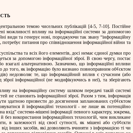
ІСТЬ
центральн
ою
темою чисельних публікацій [4-5, 7-10]. Постійне
ені можливості впливу на інформаційні системи за допомогою
ійні види та генерує нові, породжуючи так звану “інформаційну
 потребує питання про співвідношення інформаційної війни та
успільства та всіх його елементів, досі немає єдиної думки про
деться за допомогою інформаційної зброї. В свою чергу, постає
або взагалі альтернативою. Зазначимо, що інформаційні впливи
го до того, як інформацію було визнано повноправним об
¢
єктом
дів) недозволяє те, що інформаційний вплив є сучасним (або
 зброї інформаційної (не модифікуючись в неї), та зберігають
пливу на інформаційну систему шляхом передачі такій системі
тей не становить інформаційної зброї. Разом з тим, інформація
бути здатною призвести до досягнення запланованих суб
¢
єктом
овуватися й інформаційні технології - не лише як потенційно
на вхід” системи-мішені інформації певного характеру, зокрема,
е й без використання інформаційних технологій, чим викликане
ти, в залежності від своєї сутності, як мішені або суб
¢
єкти
від інших засобів, які дозволяють вчиняти з інформацією ті чи