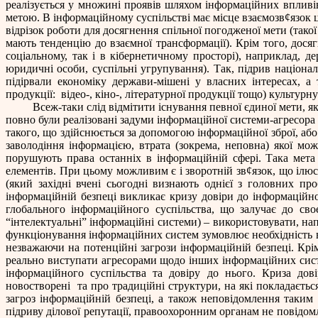
реалізується у множині проявів шляхом інформаційних впливі
метою. В інформаційному суспільстві має місце взаємозв
¢
язок 
відрізок роботи для досягнення спільної погодженої мети (такої 
мають тенденцію до взаємної трансформації). Крім того, дося
соціальному, так і в кібернетичному просторі), наприклад, 
юридичні особи, суспільні угрупування). Так, підрив націон
підірвали економіку держави-мішені у власних інтересах, 
продукції:
відео-, кіно-, літературної продукції тощо) культу
Всеж-таки слід відмітити існування певної єдиної мети, як
повно були реалізовані задуми інформаційної системи-агресор
такого, що здійснюється за допомогою інформаційної зброї, або
заволодіння інформацією, втрата (зокрема, неповна) якої м
порушують права останніх в інформаційній сфері. Така мета 
елементів. При цьому можливим є і зворотній зв
¢
язок, що ілю
(який західні вчені сьогодні визнають однієї з головних пр
інформаційній безпеці викликає кризу довіри до інформаційно
глобального інформаційного суспільства, що залучає до сво
“інтелектуальні” інформаційні системи) – використовувати, нап
функціонування інформаційних систем зумовлює необхідність вз
незважаючи на потенційні загрози інформаційній безпеці. Кр
реально виступати агресорами щодо інших інформаційних сист
інформаційного суспільства та довіру до нього. Криза дов
новостворені
та про традиційні структури, на які покладаєть
загроз інформаційній безпеці, а також неповідомлення таким
підриву ділової репутації, правоохоронним органам не повідо