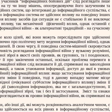
о учасників “інформаційних бойових дій” слід розглядати лише
в на ту чи іншу мішень, опосередковуючи його залученням та
йних систем, що інтегровані до інформаційного суспільства, є
що інформаціна система не здійснює впливу на поведінку інших
ня впливу засобів (ця ситуація не є стабільною й не виключає
 впливу, так механічний
(фізичний) вплив, однак останній є
ормаційної війни - як альтернативі традиційній - на сучасному
е коло цілей, які вони можуть переслідувати при здійсненні
ключно про політичну мету ведення інформаційної війни), однак
шеней. В свою чергу, й поведінка систем-мішеней скеровується
ивість розглядання інформаційної війни у вузькому розумінні,
ої зброї в якості своїх проявів, як групових, та і поодиноких,
 й про закінчення останньої, оскільки проблема перемоги в
мацйної війни слід визнавати й дії, спрямовані на заволодіння
ації, а також утаювання інформації, доступ до якої в умовах
йний) інформаційний вплив: якщо застосування інформаційної
ати зміни її поведінки, тоді в даному випадку матиме місце
ідної (очікуваної суб
¢
єктом інформаційного впливу) зміни її
 дії (заволодіння інформацією, яка не є загальнодоступною, її
рмаційної зброї, так і без її застосування.
Зміст та ознаки
розглядаються як прояви інформаційної війни, як спрямовані на
и, або інші дії, які можуть розцінюватись аналогічним чином, є
на здійснюється на всіх рівнях в інформаційному суспільстві,