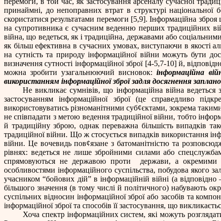
перемоги, в той час, як застосування арсеналу сучасної тради
принаймні, до непоправних втрат в структурі національної 
скористатися результатами перемоги [5,9].
I
нформаційна зброя ц
на супротивника є сучасним веденню перших традиційних вій
війна, що ведеться, як і традиційна, державами або соціальни
як більш ефективна в сучасних умовах, виступаючи в якості а
на сутність та природу інформаційної війни можуть бути доси
визначення сутності інформаційної зброї [4-5,7-10] й, відповід
можна зробити узагальнюючий висновок:
інформаційна вій
використанням інформаційної зброї задля досягнення заплано
Не викликає сумнівів, що інформаційна війна ведеться
застосуванням інформаційної зброї (це справедливо підк
використовуватись різноманітними суб
¢
єктами, зокрема таким
не співпадати з метою ведення традиційної війни, тобто інфо
й традиційну зброю, однак переважна більшість випадків так
традиційної війни. Що ж стосується випадків використання інф
війни. Це вочевидь пов
¢
язане з батоманітністю та розповсюд
рівнях: ведеться не лише збройними силами або спецслужба
спрямовуються не державою проти
держави, а окремими 
особливостями інформаційного суспільства, побудова якого зал
учасником “бойових дій” в інформаційній війні (а відповідно –
більшого значення (в тому числі й політичного) набувають окре
суспільних відносин інформаційної зброї або засобів та комп
інформаційної зброї та способів її застосування, що викликаєт
Хоча спектр інформаційних систем, які можуть розглядати