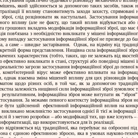
астосування практично будь-якого різновиду механічного впливу 
мішень, який здійснюється за допомогою таких засобів, також 
алізації її впливу становитимуть заходи захисту, спрямовані на
зброї, слід розцінювати як наступальні. Застосування інформац
ого впливу (але не факту, що такий вплив відбувається або 
 та грошових вкладень модифікація інформаційної зброї, що має 
ція пов
¢
язана з необхідністю викликати у мішені інформаційног
ому випадку застосування інформаційної зброї не призведе до бажа
а, а саме – швидке застарівання.
Однак, на відміну від традиц
нкретній форма представлення. Нищівна сила інформаційної зброї 
ачених характеристик (тобто, таких, що не залежать від якостей 
ю ефективно викликати в стані, структурі або поведінці мішені 
реальністю загрози застосування інформаційної зброї до певної мі
, комп
¢
ютерний вірус може ефективно впливати на інформац
, однак взаємна зміна мішеней впливу для цих різновидів інфор
том щодо різних осіб, в той час, як за допомогою традиційно
кстна залежність нищівної сили інформаційної зброї зумовлює та
 результативним, інформаційна зброя може витупати як “зброя”
застосування. За межами певного контексту інформаційна зброя н
же бути здійснений
ефективний інформаційний вплив на конкр
е викликано можливістю застосування однієї й тієї ж інформації
ислі й з метою розробки – або модифікації тих, що вже існують 
форматизації, що використовуються для їх реалізації.
о відрізняється від традиційної, яка перебуває на озброєнні пі
 вона є єдиною ефективною зброєю, яка в умовах науково-техні