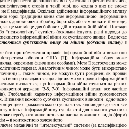
здатне призвести до знищення всіх учасників протистояння або,
конфліктуючих сторін в такій мірі, що жодна з них не зможе
 не її модифікація. Оскільки
здійснення інформаційного впливу
ої зброї традиційна війна стає інформаційною. Інформаційна
нньою, доповнюючи збройну боротьбу, або замінювати її методи,
як це має місце для бойових дій в традиційній війні. Погляди
о “психологічну” сутність (оскільки існують різні підходи до
аспекністю інформаційної війни як суспільного явища. Водночас
йснюються суб
¢
єктами вливу на мішені (об
¢
єкти впливу) з
оже йти про обмеження проявів інформаційної війни виключно
Міністерством оборони США [7]).
Інформаційна зброя
може
иклад, окремими фізичними особами). Мета її застосуваня може
 політичних переваг. Аналогічним чином може бути використано
злочинні) і, таким чином, не можуть бути розцінені як прояви
, всі вони розглядаються дослідниками як прояви інформаційної
вченими визнається, що інформаційна війна точиться на різних
 конкретної держави
[3-5, 7-9]
. Інформаційні атаки все частіше
тів). Глобальний характер інформаційної війни зумовлюється
ах. Визнання кожного суб
¢
єкта суспільних відносин
одночасно
 концепцією громадянського суспільства, відповідно до якої все
оступність в інформаційному суспільстві для кожного учасника
ю може перебувати лише незначна частка можливих видів (форм)
сім – її контекстною залежністю.
лючає механічні та “інтелектуальні” системи (за класифікацією